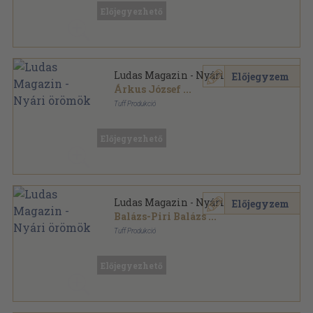
Előjegyezhető
Ludas Magazin - Nyári örömök
Előjegyzem
Árkus József
...
Tuff Produkció
Tűzött kötés
,
34
oldal
Ludas Magazin sorozat
Előjegyezhető
Ludas Magazin - Nyári örömök
Előjegyzem
Balázs-Piri Balázs
...
Tuff Produkció
Tűzött kötés
,
48
oldal
Ludas Magazin sorozat
Előjegyezhető