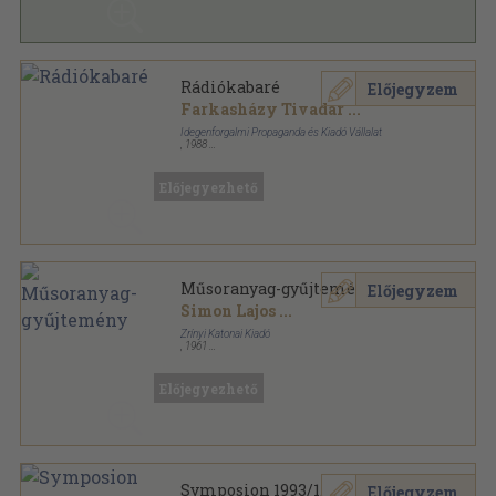
Rádiókabaré
Előjegyzem
Farkasházy Tivadar
...
Idegenforgalmi Propaganda és Kiadó Vállalat
,
1988
Ragasztott papírkötés
,
365
oldal
Előjegyezhető
Műsoranyag-gyűjtemény
Előjegyzem
Simon Lajos
...
Zrínyi Katonai Kiadó
,
1961
Fűzött keménykötés
,
209
oldal
Előjegyezhető
Symposion 1993/1.
Előjegyzem