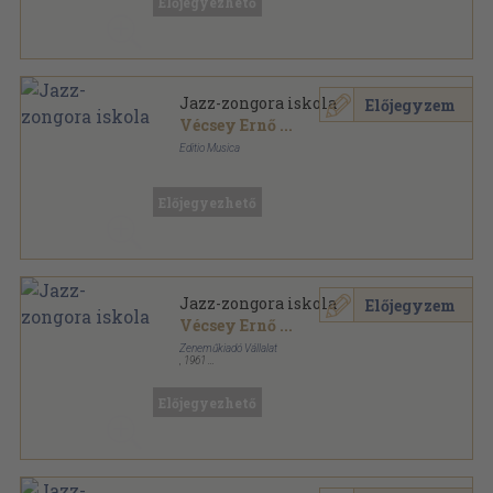
Előjegyezhető
Jazz-zongora iskola
Előjegyzem
Vécsey Ernő
...
Editio Musica
Ragasztott papírkötés
,
88
oldal
Előjegyezhető
Jazz-zongora iskola
Előjegyzem
Vécsey Ernő
...
Zeneműkiadó Vállalat
,
1961
Ragasztott papírkötés
,
88
oldal
Előjegyezhető