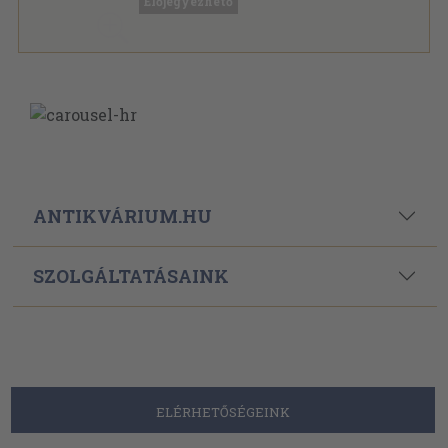
Előjegyezhető
Színház sorozat
ANTIKVÁRIUM.HU
SZOLGÁLTATÁSAINK
ELÉRHETŐSÉGEINK