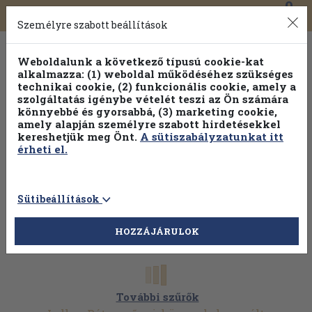
0
Toggle
Főmenü
Könyveink
navigation
Személyre szabott beállítások
Weboldalunk a következő típusú cookie-kat
alkalmazza: (1) weboldal működéséhez szükséges
technikai cookie, (2) funkcionális cookie, amely a
szolgáltatás igénybe vételét teszi az Ön számára
könnyebbé és gyorsabbá, (3) marketing cookie,
amely alapján személyre szabott hirdetésekkel
kereshetjük meg Önt.
A sütiszabályzatunkat itt
érheti el.
Sütibeállítások
HOZZÁJÁRULOK
További szűrők