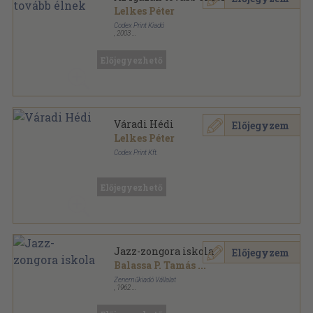
Lelkes Péter
Codex Print Kiadó
,
2003
Ragasztott papírkötés
,
128
oldal
Előjegyezhető
Váradi Hédi
Előjegyzem
Lelkes Péter
Codex Print Kft.
Ragasztott papírkötés
,
231
oldal
Nemzeti könyvtár sorozat
Előjegyezhető
Jazz-zongora iskola
Előjegyzem
Balassa P. Tamás
...
Zeneműkiadó Vállalat
,
1962
Ragasztott papírkötés
,
109
oldal