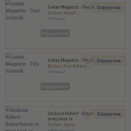
Ludas Magazin - Őszi örömök
Előjegyzem
Árkus József
...
Tuff Produkció
Tűzött kötés
,
32
oldal
Ludas Magazin sorozat
Előjegyezhető
Ludas Magazin - Téli örömök
Előjegyzem
Balázs-Piri Balázs
...
Tuff Produkció
Tűzött kötés
,
32
oldal
Ludas Magazin sorozat
Előjegyezhető
Szikora Róbert - Szerethetsz is
Előjegyzem
meg nem is
Zoltán János
TUPF Produkció Kiadó