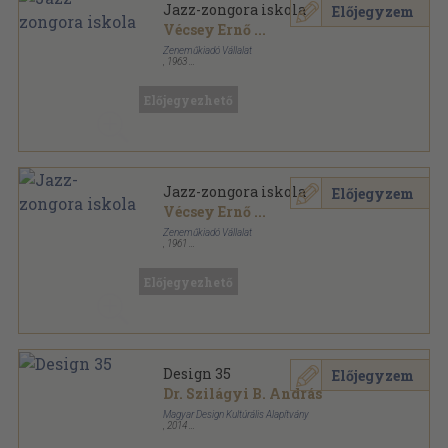
Jazz-zongora iskola
Előjegyzem
Vécsey Ernő
...
Zeneműkiadó Vállalat
,
1963
Ragasztott papírkötés
,
109
oldal
Előjegyezhető
Jazz-zongora iskola
Előjegyzem
Vécsey Ernő
...
Zeneműkiadó Vállalat
,
1961
Ragasztott papírkötés
,
109
oldal
Előjegyezhető
Design 35
Előjegyzem
Dr. Szilágyi B. András
Magyar Design Kultúrális Alapítvány
,
2014
Ragasztott papírkötés
,
166
oldal