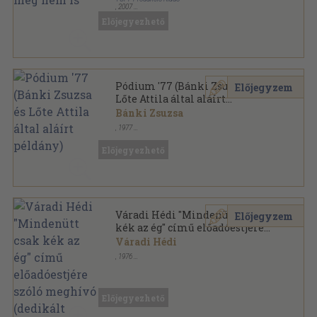
,
2007
Fűzött kemény papírkötés
,
222
oldal
Előjegyezhető
Pódium '77 (Bánki Zsuzsa és
Előjegyzem
Lőte Attila által aláírt
példány)
Bánki Zsuzsa
,
1977
Papír
,
4
oldal
Előjegyezhető
Váradi Hédi "Mindenütt csak
Előjegyzem
kék az ég" című előadóestjére
szóló meghívó (dedikált
Váradi Hédi
példány)
,
1976
Papír
,
2
oldal
Előjegyezhető