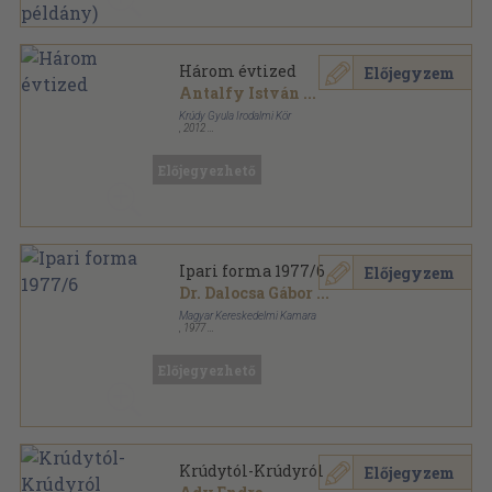
Három évtized
Előjegyzem
Antalfy István
...
Krúdy Gyula Irodalmi Kör
,
2012
Ragasztott papírkötés
,
449
oldal
Előjegyezhető
Ipari forma 1977/6
Előjegyzem
Dr. Dalocsa Gábor
...
Magyar Kereskedelmi Kamara
,
1977
Tűzött kötés
,
32
oldal
Ipari Forma sorozat
Előjegyezhető
Krúdytól-Krúdyról
Előjegyzem