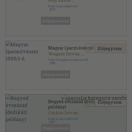
Ady Endre
...
Krúdy Gyula Irodalmi Kör
,
2013
Ragasztott papírkötés
,
155
oldal
Előjegyezhető
Magyar Iparművészet 1995/1-6.
Előjegyzem
Wagner István
...
Forka Tömegkommunikációs Kft.
,
1995
Ragasztott papírkötés
,
352
oldal
Magyar Iparművészet sorozat
Előjegyezhető
Negyed évszázad (dedikált
Előjegyzem
példány)
Csukás István
...
Krúdy Gyula Irodalmi Kör
,
2007
Ragasztott papírkötés
,
270
oldal
Előjegyezhető