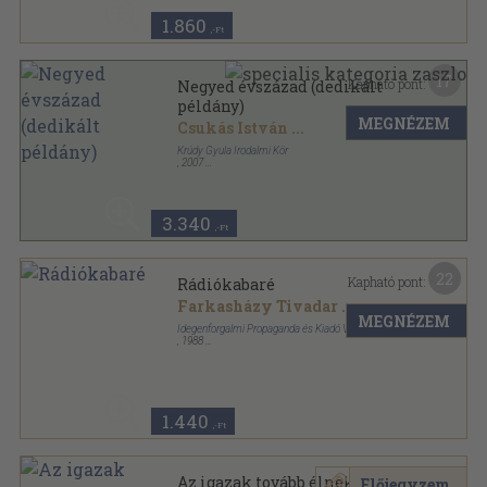
1.860
,-Ft
17
Kapható pont:
Negyed évszázad (dedikált
példány)
MEGNÉZEM
Csukás István
...
Krúdy Gyula Irodalmi Kör
,
2007
Ragasztott papírkötés
,
270
oldal
3.340
,-Ft
22
Kapható pont:
Rádiókabaré
Farkasházy Tivadar
...
MEGNÉZEM
Idegenforgalmi Propaganda és Kiadó Vállalat
,
1988
Ragasztott papírkötés
,
365
oldal
1.440
,-Ft
Az igazak tovább élnek
Előjegyzem