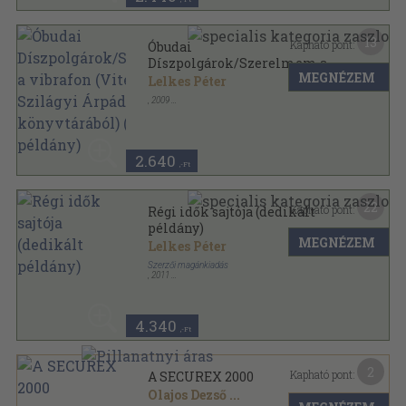
13
Kapható pont:
Óbudai
Díszpolgárok/Szerelmem a
MEGNÉZEM
vibrafon (Vitéz Lovag Szilágyi
Lelkes Péter
Árpád könyvtárából) (dedikált
,
2009
példány)
Ragasztott papírkötés
,
98
oldal
2.640
,-Ft
22
Kapható pont:
Régi idők sajtója (dedikált
példány)
MEGNÉZEM
Lelkes Péter
Szerzői magánkiadás
,
2011
Ragasztott papírkötés
,
302
oldal
4.340
,-Ft
2
Kapható pont:
A SECUREX 2000
Olajos Dezső
...