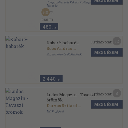
MEGNÉZEM
Hungexpo Vásár és Reklám Rt.-Magyar Minőség
Társaság
Tűzött kötés
,
20
oldal
50
960 Ft
480
,-Ft
12
Kapható pont:
Kabaré-habarék
Soós András
...
MEGNÉZEM
Múzsák Közművelődési Kiadó
Ragasztott papírkötés
,
98
oldal
Színjátszók kiskönyvtára sorozat
2.440
,-Ft
8
Kapható pont:
Ludas Magazin - Tavaszi
örömök
MEGNÉZEM
Darvas Szilárd
...
Tuff Produkció
Tűzött kötés
,
32
oldal
Ludas Magazin sorozat