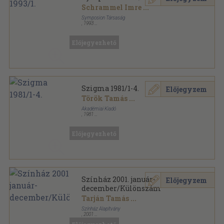
Schrammel Imre
...
Symposion Társaság
,
1993
Tűzött kötés
,
36
oldal
Symposion sorozat
Előjegyezhető
Szigma 1981/1-4.
Előjegyzem
Török Tamás
...
Akadémiai Kiadó
,
1981
Könyvkötői kötés
,
323
oldal
Szigma sorozat
Előjegyezhető
Színház 2001. január-
Előjegyzem
december/Különszám
Tarján Tamás
...
Színház Alapítvány
,
2001
Tűzött kötés
,
576
oldal