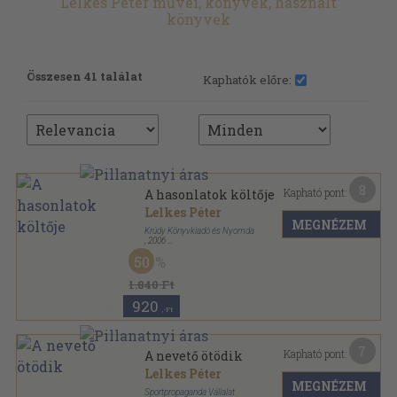
Lelkes Péter művei, könyvek, használt
könyvek
Összesen 41 találat
Kaphatók előre:
8
Kapható pont:
A hasonlatok költője
Lelkes Péter
MEGNÉZEM
Krúdy Könyvkiadó és Nyomda
,
2006
Ragasztott kemény papírkötés
,
139
oldal
50
1.840 Ft
920
,-Ft
7
Kapható pont:
A nevető ötödik
Lelkes Péter
MEGNÉZEM
Sportpropaganda Vállalat