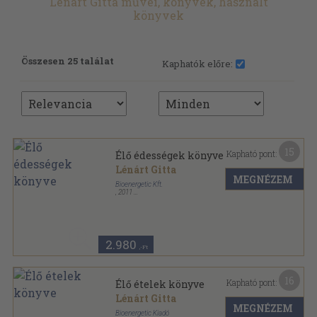
Lénárt Gitta művei, könyvek, használt
könyvek
Összesen 25 találat
Kaphatók előre:
15
Kapható pont:
Élő édességek könyve
Lénárt Gitta
MEGNÉZEM
Bioenergetic Kft.
,
2011
Spirál
,
122
oldal
2.980
,-Ft
16
Kapható pont:
Élő ételek könyve
Lénárt Gitta
MEGNÉZEM
Bioenergetic Kiadó