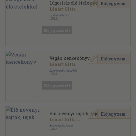
Lúgosítás élő ételekkel
Előjegyzem
Lénárt Gitta
Bioenergetic Kft.
,
2013
Fűzött kemény papírkötés
,
177
oldal
Előjegyezhető
Vegán kencekönyv
Előjegyzem
Lénárt Gitta
Bioenergetic Kiadó Kft.
,
2023
Ragasztott papírkötés
,
174
oldal
Előjegyezhető
Élő növényi sajtok, tejek
Előjegyzem
Lénárt Gitta
...
Bioenergetic Kiadó
,
2022
Ragasztott papírkötés
,
186
oldal