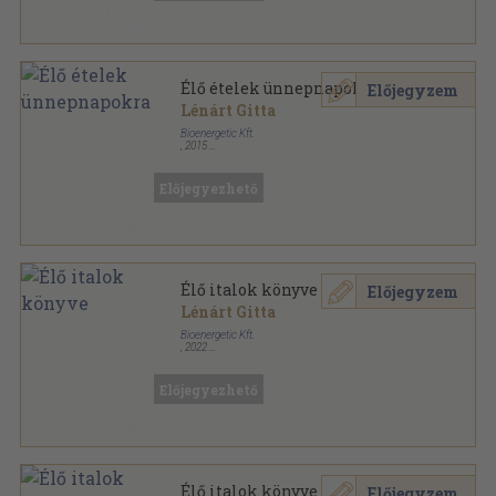
Élő ételek ünnepnapokra
Előjegyzem
Lénárt Gitta
Bioenergetic Kft.
,
2015
Fűzött kemény papírkötés
,
159
oldal
Előjegyezhető
Élő italok könyve
Előjegyzem
Lénárt Gitta
Bioenergetic Kft.
,
2022
Ragasztott papírkötés
,
121
oldal
Előjegyezhető
Élő italok könyve
Előjegyzem