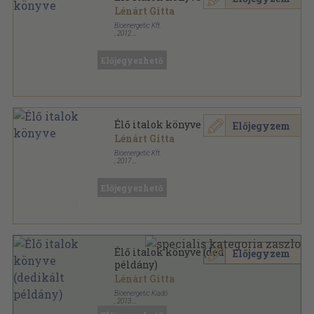
Lénárt Gitta
Bioenergetic Kft.
,
2012
Spirál
,
121
oldal
Előjegyezhető
Élő italok könyve
Előjegyzem
Lénárt Gitta
Bioenergetic Kft.
,
2017
Spirál
,
121
oldal
Előjegyezhető
Élő italok könyve (dedikált
Előjegyzem
példány)
Lénárt Gitta
Bioenergetic Kiadó
,
2013
Spirál
,
121
oldal