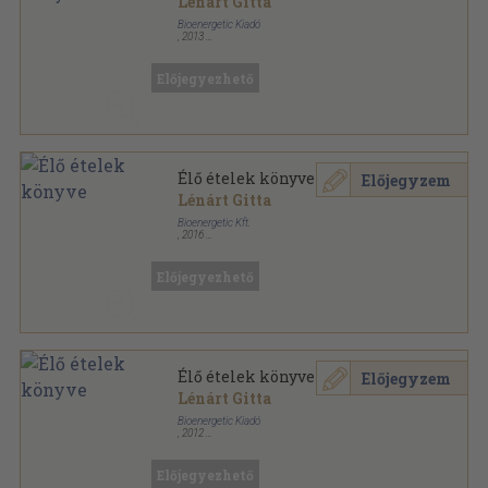
Lénárt Gitta
Bioenergetic Kiadó
,
2013
Fűzött kemény papírkötés
,
188
oldal
Előjegyezhető
Élő ételek könyve
Előjegyzem
Lénárt Gitta
Bioenergetic Kft.
,
2016
Fűzött kemény papírkötés
,
188
oldal
Előjegyezhető
Élő ételek könyve
Előjegyzem
Lénárt Gitta
Bioenergetic Kiadó
,
2012
Fűzött kemény papírkötés
,
188
oldal
Előjegyezhető