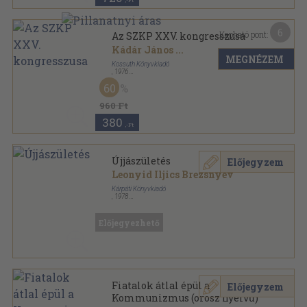
,-Ft
6
Kapható pont:
Az SZKP XXV. kongresszusa
Kádár János
...
MEGNÉZEM
Kossuth Könyvkiadó
,
1976
Vászon
,
334
oldal
60
960 Ft
380
,-Ft
Újjászületés
Előjegyzem
Leonyid Iljics Brezsnyev
Kárpáti Könyvkiadó
,
1978
Tűzött kötés
,
65
oldal
Előjegyezhető
Fiatalok átlal épül a
Előjegyzem
Kommunizmus (orosz nyelvű)