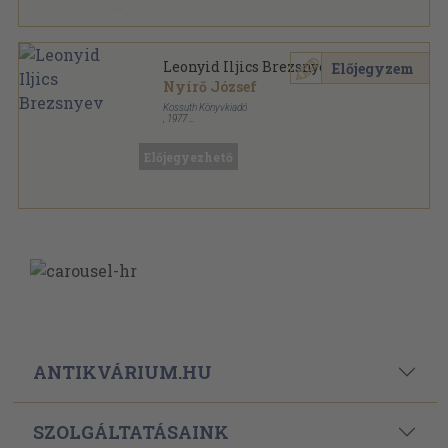
Leonyid Iljics Brezsnyev
Előjegyzem
Nyírő József
Kossuth Könyvkiadó
,
1977
Ragasztott papírkötés
,
182
oldal
Előjegyezhető
ANTIKVÁRIUM.HU
SZOLGÁLTATÁSAINK