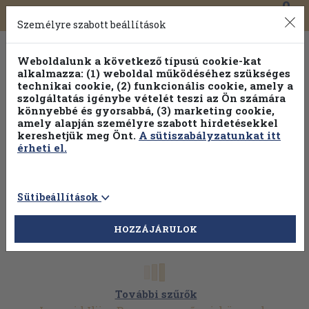
0
Toggle
Főmenü
Könyveink
navigation
Személyre szabott beállítások
Weboldalunk a következő típusú cookie-kat
alkalmazza: (1) weboldal működéséhez szükséges
technikai cookie, (2) funkcionális cookie, amely a
szolgáltatás igénybe vételét teszi az Ön számára
könnyebbé és gyorsabbá, (3) marketing cookie,
Válogasson több mint 30 000 kötet közül
amely alapján személyre szabott hirdetésekkel
Hobbi témakörökben
20% kedvezménnyel!
kereshetjük meg Önt.
A sütiszabályzatunkat itt
érheti el.
Sütibeállítások
HOZZÁJÁRULOK
További szűrők