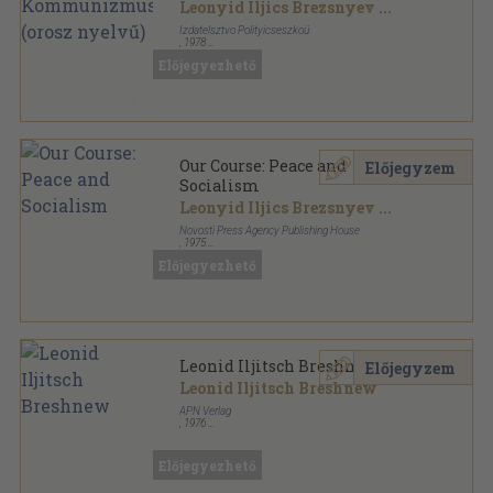
Leonyid Iljics Brezsnyev
...
Izdatelsztvo Polityicseszkoü
,
1978
Fűzött kemény papírkötés
,
735
oldal
Előjegyezhető
Our Course: Peace and
Előjegyzem
Socialism
Leonyid Iljics Brezsnyev
...
Novosti Press Agency Publishing House
,
1975
Ragasztott papírkötés
,
173
oldal
Előjegyezhető
Leonid Iljitsch Breshnew
Előjegyzem
Leonid Iljitsch Breshnew
APN Verlag
,
1976
Tűzött kötés
,
30
oldal
Előjegyezhető