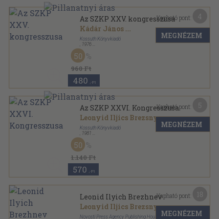
4
Kapható pont:
Az SZKP XXV. kongresszusa
Kádár János
...
MEGNÉZEM
Kossuth Könyvkiadó
,
1976
Ragasztott papírkötés
,
191
oldal
50
960 Ft
480
,-Ft
5
Kapható pont:
Az SZKP XXVI. Kongresszusa
Leonyid Iljics Brezsnyev
...
MEGNÉZEM
Kossuth Könyvkiadó
,
1981
Ragasztott papírkötés
,
152
oldal
50
1.140 Ft
570
,-Ft
18
Kapható pont:
Leonid Ilyich Brezhnev
Leonyid Iljics Brezsnyev
MEGNÉZEM
Novosti Press Agency Publishing House