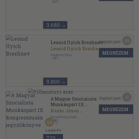
,
1977
Tűzött kötés
,
31
oldal
3.680
,-Ft
49
Kapható pont:
Leonid Ilyich Brezhnev
Leonid Ilyich Brezhnev
MEGNÉZEM
Pergamon Press
,
1977
Vászon
,
240
oldal
9.800
,-Ft
11
Kapható pont:
A Magyar Szocialista
Munkáspárt IX.
MEGNÉZEM
kongresszusának
Kádár János
...
jegyzőkönyve
Kossuth Könyvkiadó
,
1967
50
Vászon
,
519
oldal
1.440 Ft
720