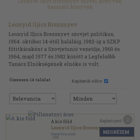
Leonyid Iljics Brezsnyev művei, könyvek,
használt könyvek
Leonyid Iljics Brezsnyev
Leonyid Iljics Brezsnyev szovjet politikus,
1964. október 14-étől haláláig, 1982-ig a SZKP
főtitkáraként a Szovjetunió vezetője, 1960 és
1964, majd 1977 és 1982 között a Legfelsőbb
Tanács Elnökségének elnöke is volt.
Összesen 14 találat
Kaphatók előre:
2
Kapható pont:
A kis föld
Leonyid Iljics Brezsnyev
MEGNÉZEM
Kárpáti Könyvkiadó
,
1978