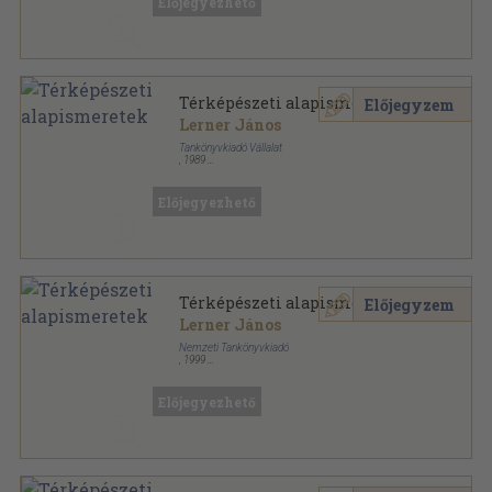
Előjegyezhető
Térképészeti alapismeretek
Előjegyzem
Lerner János
Tankönyvkiadó Vállalat
,
1989
Ragasztott papírkötés
,
240
oldal
Előjegyezhető
Térképészeti alapismeretek
Előjegyzem
Lerner János
Nemzeti Tankönyvkiadó
,
1999
Ragasztott papírkötés
,
240
oldal
Előjegyezhető