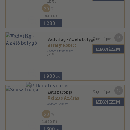
,
2012
Fűzött kemény papírkötés
,
72
oldal
30
Fedezd fel a világot sorozat
1.840 Ft
1.280
,-Ft
16
Kapható pont:
Vadvilág - Az élő bolygó
Király Róbert
MEGNÉZEM
Pannon-Literatúra Kft.
,
2011
Fűzött kemény papírkötés
,
72
oldal
Fedezd fel a világot sorozat
1.980
,-Ft
12
Kapható pont:
Zeusz trónja
Vojnits András
MEGNÉZEM
Kossuth Kiadó Rt.
Fűzött kemény papírkötés
,
111
oldal
20
Fókuszban a Föld sorozat
1.880 Ft
1.500
,-Ft