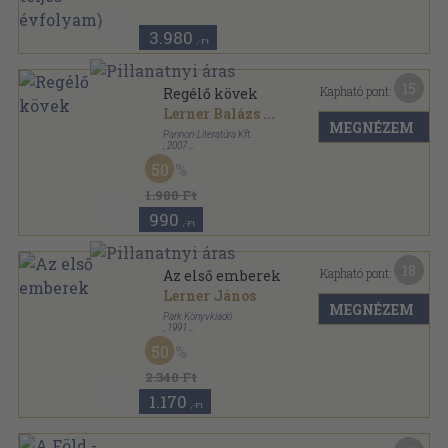
National Geographic Magyarország sorozat
3.980
,-Ft
15
Kapható pont:
Regélő kövek
Lerner Balázs
...
MEGNÉZEM
Pannon-Literatúra Kft.
,
2007
Fűzött kemény papírkötés
,
127
oldal
50
Utazás a Föld körül sorozat
1.980 Ft
990
,-Ft
18
Kapható pont:
Az első emberek
Lerner János
MEGNÉZEM
Park Könyvkiadó
,
1991
Varrott keménykötés
,
63
oldal
50
SzemTanú sorozat
2.340 Ft
1.170
,-Ft