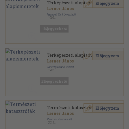
Térképészeti alapismeretek
Előjegyzem
Lerner János
Nemzeti Tankönyvkiadó
,
1996
Ragasztott papírkötés
,
240
oldal
Előjegyezhető
Térképészeti alapismeretek
Előjegyzem
Lerner János
Tankönyvkiadó Vállalat
,
1992
Ragasztott papírkötés
,
240
oldal
Előjegyezhető
Természeti katasztrófák
Előjegyzem
Lerner János
Pannon-Literatúra Kft.
,
2013
Varrott papírkötés
,
47
oldal
Szalay Könyvek sorozat