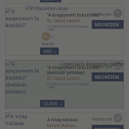
7
Kapható pont:
"A megnyesett fa kizöldül"
Dr. Lékai László
MEGNÉZEM
RTV-Minerva-Szent István Társulat
,
1984
Ragasztott kemény papírkötés
,
62
oldal
50
960 Ft
480
,-Ft
60
Kapható pont:
"A megnyesett fa kizöldül"
(dedikált példány)
MEGNÉZEM
Dr. Lékai László
RTV-Minerva-Szent István Társulat
,
1984
Ragasztott kemény papírkötés
,
62
oldal
12.000
,-Ft
59
Kapható pont:
A világ vallásai
Lerner Balázs
...