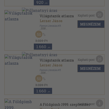
920
,-Ft
25
Kapható pont:
Világutazók atlasza
Lerner János
MEGNÉZEM
Pannon-Literatúra Kft.
,
2008
Fűzött kemény papírkötés
,
384
oldal
50
Utazás a Föld körül sorozat
3.320 Ft
1.660
,-Ft
25
Kapható pont:
Világutazók atlasza
Lerner János
MEGNÉZEM
Pannon-Literatúra Kft.
,
2006
Fűzött kemény papírkötés
,
384
oldal
50
Utazás a Föld körül sorozat
3.320 Ft
1.660
,-Ft
4
Kapható pont:
A Földgömb 1999. szeptember