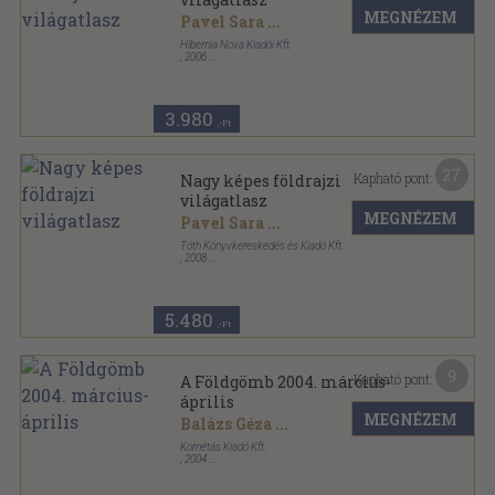
MEGNÉZEM
Pavel Sara
...
Hibernia Nova Kiadói Kft.
,
2006
Fűzött kemény papírkötés
,
405
oldal
3.980
,-Ft
27
Kapható pont:
Nagy képes földrajzi
világatlasz
MEGNÉZEM
Pavel Sara
...
Tóth Könyvkereskedés és Kiadó Kft.
,
2008
Fűzött kemény papírkötés
,
406
oldal
5.480
,-Ft
9
Kapható pont:
A Földgömb 2004. március-
április
MEGNÉZEM
Balázs Géza
...
Kornétás Kiadó Kft.
,
2004
Ragasztott papírkötés
,
96
oldal
A Földgömb sorozat