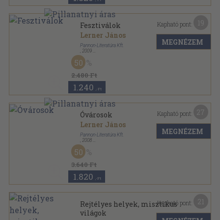
19
Kapható pont:
Fesztiválok
Lerner János
MEGNÉZEM
Pannon-Literatúra Kft.
,
2009
Fűzött kemény papírkötés
,
165
oldal
50
Utazás a Föld körül sorozat
2.480 Ft
1.240
,-Ft
27
Kapható pont:
Óvárosok
Lerner János
MEGNÉZEM
Pannon-Literatúra Kft.
,
2008
Fűzött kemény papírkötés
,
166
oldal
50
Utazás a Föld körül sorozat
3.640 Ft
1.820
,-Ft
21
Kapható pont:
Rejtélyes helyek, misztikus
világok