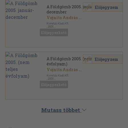
A Földgömb 2005. január-
Előjegyzem
december
Vojnits András
...
Kornétás Kiadó Kft.
,
2005
Ragasztott papírkötés
,
768
oldal
Előjegyezhető
A Földgömb sorozat
A Földgömb 2005. (nem teljes
Előjegyzem
évfolyam)
Vojnits András
...
Kornétás Kiadó Kft.
,
2005
Ragasztott papírkötés
,
672
oldal
Előjegyezhető
A Földgömb sorozat
Mutass többet