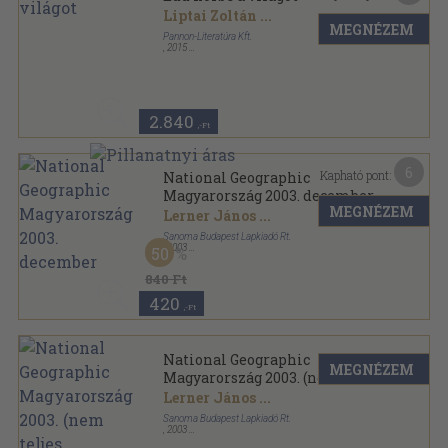
Liptai Zoltán
...
MEGNÉZEM
Pannon-Literatúra Kft.
,
2015
Fűzött kemény papírkötés
,
95
oldal
2.840
,-Ft
6
Kapható pont:
National Geographic
Magyarország 2003. december
MEGNÉZEM
Lerner János
...
Sanoma Budapest Lapkiadó Rt.
,
2003
50
Ragasztott papírkötés
,
128
oldal
National Geographic Magyarország sorozat
840 Ft
420
,-Ft
National Geographic
MEGNÉZEM
Magyarország 2003. (nem
teljes évfolyam)
Lerner János
...
Sanoma Budapest Lapkiadó Rt.
,
2003
Ragasztott papírkötés
,
1280
oldal