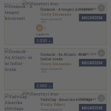
9
Kapható pont:
Óceánok - A tengeri környezet
Orczy Zsuzsanna
MEGNÉZEM
Pannon Literatúra Kft.
,
2011
Fűzött kemény papírkötés
,
80
oldal
30
Fedezd fel a világot sorozat
1.480 Ft
1.030
,-Ft
16
Kapható pont:
Óceánok - Az Atlanti- és az
Indiai-óceán
MEGNÉZEM
Orczy Zsuzsanna
Pannon-Literatúra Kft.
,
2012
Ragasztott kemény kötés
,
72
oldal
Fedezd fel a világot sorozat
1.980
,-Ft
12
Kapható pont:
Vadvilág - Amerika élővilága
Király Róbert
MEGNÉZEM
Pannon-Literatúra Kft.