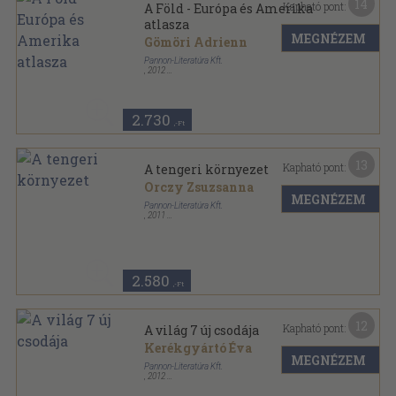
14
Kapható pont:
A Föld - Európa és Amerika
atlasza
MEGNÉZEM
Gömöri Adrienn
Pannon-Literatúra Kft.
,
2012
Fűzött kemény papírkötés
,
80
oldal
Fedezd fel a világot sorozat
2.730
,-Ft
13
Kapható pont:
A tengeri környezet
Orczy Zsuzsanna
MEGNÉZEM
Pannon-Literatúra Kft.
,
2011
Fűzött kemény papírkötés
,
80
oldal
Fedezd fel a világot sorozat
2.580
,-Ft
12
Kapható pont:
A világ 7 új csodája
Kerékgyártó Éva
MEGNÉZEM
Pannon-Literatúra Kft.
,
2012
Fűzött papírkötés
,
47
oldal