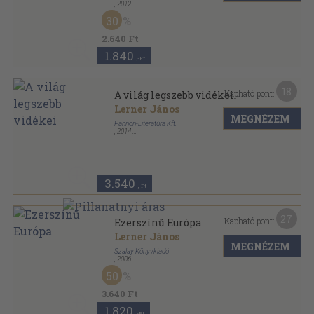
,
2012
Fűzött kemény papírkötés
,
95
oldal
30
Szalay könyvek sorozat
2.640 Ft
1.840
,-Ft
18
Kapható pont:
A világ legszebb vidékei
Lerner János
MEGNÉZEM
Pannon-Literatúra Kft.
,
2014
Fűzött kemény papírkötés
,
95
oldal
Szalay könyvek sorozat
3.540
,-Ft
27
Kapható pont:
Ezerszínű Európa
Lerner János
MEGNÉZEM
Szalay Könyvkiadó
,
2006
Fűzött kemény papírkötés
,
151
oldal
50
Utazás a Föld körül sorozat
3.640 Ft
1.820
,-Ft