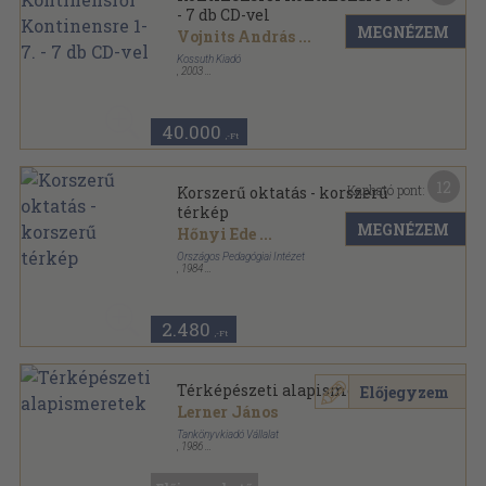
- 7 db CD-vel
MEGNÉZEM
Vojnits András
...
Kossuth Kiadó
,
2003
Fűzött kemény papírkötés
,
1573
oldal
Kontinensről kontinensre sorozat
40.000
,-Ft
12
Kapható pont:
Korszerű oktatás - korszerű
térkép
MEGNÉZEM
Hőnyi Ede
...
Országos Pedagógiai Intézet
,
1984
Ragasztott papírkötés
,
216
oldal
2.480
,-Ft
Térképészeti alapismeretek
Előjegyzem
Lerner János
Tankönyvkiadó Vállalat
,
1986
Ragasztott papírkötés
,
240
oldal