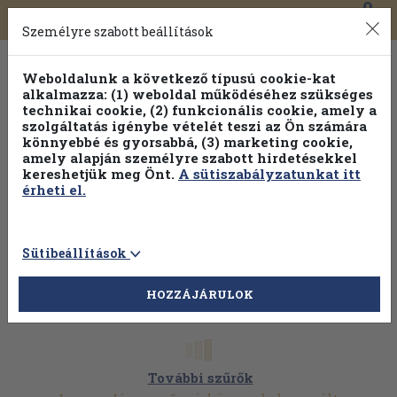
0
Toggle
Főmenü
Könyveink
navigation
Személyre szabott beállítások
Weboldalunk a következő típusú cookie-kat
alkalmazza: (1) weboldal működéséhez szükséges
technikai cookie, (2) funkcionális cookie, amely a
szolgáltatás igénybe vételét teszi az Ön számára
könnyebbé és gyorsabbá, (3) marketing cookie,
amely alapján személyre szabott hirdetésekkel
kereshetjük meg Önt.
A sütiszabályzatunkat itt
érheti el.
Sütibeállítások
HOZZÁJÁRULOK
További szűrők