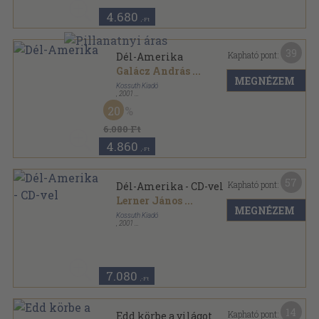
4.680
,-Ft
39
Kapható pont:
Dél-Amerika
Galácz András
...
MEGNÉZEM
Kossuth Kiadó
,
2001
Fűzött kemény papírkötés
,
215
oldal
20
Kontinensről kontinensre sorozat
6.080 Ft
4.860
,-Ft
57
Kapható pont:
Dél-Amerika - CD-vel
Lerner János
...
MEGNÉZEM
Kossuth Kiadó
,
2001
Fűzött kemény papírkötés
,
215
oldal
Kontinensről kontinensre sorozat
7.080
,-Ft
14
Kapható pont:
Edd körbe a világot