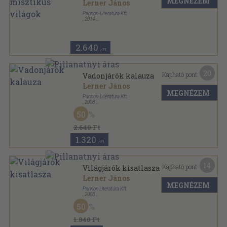
MEGNÉZEM
Lerner János
Pannon-Literatúra Kft.
,
2014
Fűzött kemény papírkötés
,
96
oldal
2.640
,-Ft
20
Kapható pont:
Vadonjárók kalauza
Lerner János
MEGNÉZEM
Pannon-Literatúra Kft.
,
2008
Fűzött kemény papírkötés
,
165
oldal
50
Utazás a Föld körül sorozat
2.640 Ft
1.320
,-Ft
14
Kapható pont:
Világjárók kisatlasza
Lerner János
MEGNÉZEM
Pannon Literatúra Kft.
,
2008
Fűzött papírkötés
,
191
oldal
50
Szalay könyvek sorozat
1.840 Ft