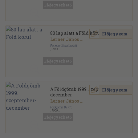
Előjegyezhető
80 lap alatt a Föld körül
Előjegyzem
Lerner János
...
Pannon-Literatúra Kft.
,
2013
Fűzött kemény papírkötés
,
120
oldal
Előjegyezhető
A Földgömb 1999. szeptember-
Előjegyzem
december
Lerner János
...
Földgömb '99 Kft.
,
1999
Ragasztott papírkötés
,
144
oldal
Előjegyezhető
A Földgömb sorozat