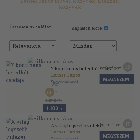
Lerner János művei, könyvek, használt
könyvek
Összesen 97 találat
Kaphatók előre:
18
Kapható pont:
7 kontinens hetedhét csodája
Lerner János
MEGNÉZEM
Pannon-Literatúra Kft.
,
2007
Fűzött kemény papírkötés
,
165
oldal
50
Utazás a Föld körül sorozat
2.370 Ft
1.180
,-Ft
17
Kapható pont:
A világ legszebb vidékei
Lerner János
MEGNÉZEM
Pannon-Literatúra Kft.