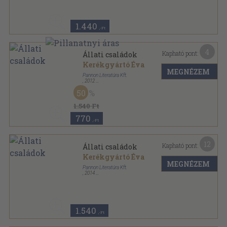
1.440
,-Ft
4
Kapható pont:
Állati családok
Kerékgyártó Éva
MEGNÉZEM
Pannon Literatúra Kft.
,
2012
Fűzött papírkötés
,
47
oldal
50
1.540 Ft
770
,-Ft
12
Kapható pont:
Állati családok
Kerékgyártó Éva
MEGNÉZEM
Pannon Literatúra Kft.
,
2014
Fűzött papírkötés
,
47
oldal
1.540
,-Ft