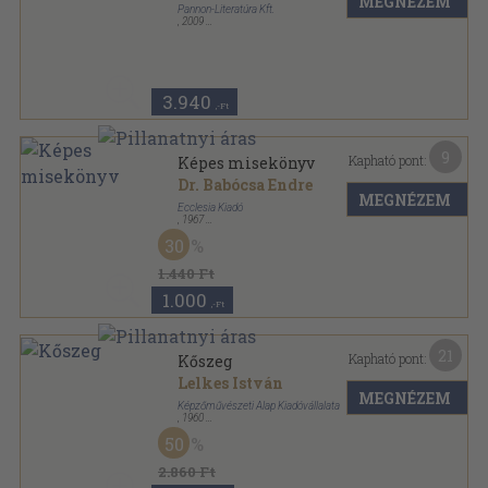
MEGNÉZEM
Pannon-Literatúra Kft.
,
2009
Fűzött kemény papírkötés
,
205
oldal
Szalay könyvek sorozat
3.940
,-Ft
9
Kapható pont:
Képes misekönyv
Dr. Babócsa Endre
MEGNÉZEM
Ecclesia Kiadó
,
1967
Fűzött papírkötés
,
70
oldal
30
1.440 Ft
1.000
,-Ft
21
Kapható pont:
Kőszeg
Lelkes István
MEGNÉZEM
Képzőművészeti Alap Kiadóvállalata
,
1960
Vászon
,
177
oldal
50
Magyar műemlékek sorozat
2.860 Ft