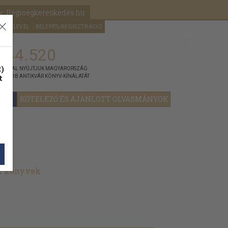
k: Régiségkereskedés.hu
A kosaram
HÍRLEVÉL
BELÉPÉS/REGISZTRÁCIÓ
MÉG
0
5000
Ft
144.520
)
ÁNNYAL NYÚJTJUK MAGYARORSZÁG
t
GYOBB ANTIKVÁR KÖNYV-KÍNÁLATÁT
YOK
KÖTELEZŐ ÉS AJÁNLOTT OLVASMÁNYOK
lt könyvek