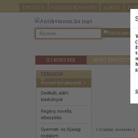
ÉRTESÍTŐ
FIZESSEN
KÖNYVVEL!
AUKCIÓ
PON
W
(
f
t
m
ÚJ KÖNYVEK
MOST ÉRKEZETT
h
s
TÉMAKÖR
Kiemelt témaköreink
S
Dedikált, aláírt
kiadványok
Regény, novella,
elbeszélés
Gyermek- és ifjúsági
1-2 találat, összesen 2.
irodalom