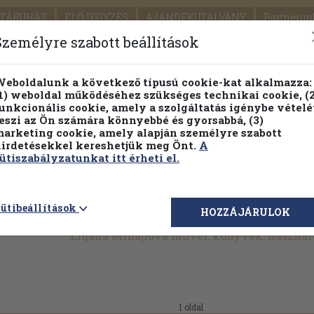
TÁRUHÁZ
ELŐJEGYZÉS
AJÁNDÉKUTALVÁNY
Partnerün
SZÁLLÍTÁS
SEGÍTSÉG
Személyre szabott beállítások
1.
Részletes kereső
Témaköri fa
eboldalunk a következő típusú cookie-kat alkalmazza:
1) weboldal működéséhez szükséges technikai cookie, (2
KIADV
unkcionális cookie, amely a szolgáltatás igénybe vételé
LEGNA
eszi az Ön számára könnyebbé és gyorsabbá, (3)
arketing cookie, amely alapján személyre szabott
PILLANATNYI ÁRAINK
FENNTARTHATÓ OLVASMÁN
irdetésekkel kereshetjük meg Önt.
A
ütiszabályzatunkat itt érheti el.
ütibeállítások
HOZZÁJÁRULOK
Liljana Mihajlova művei, könyvek, haszná
1 oldal