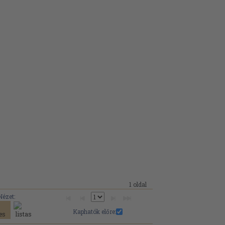
1 oldal
Nézet:
Kaphatók előre: