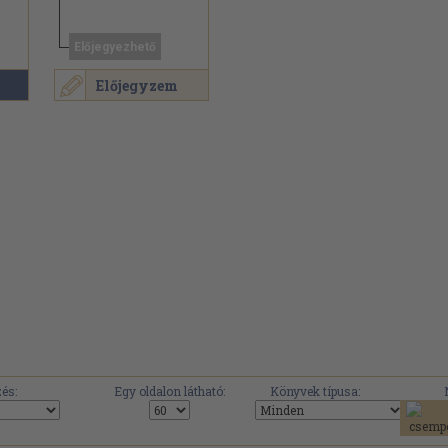
Előjegyezhető
Előjegyzem
és:
Egy oldalon látható:
Könyvek típusa: