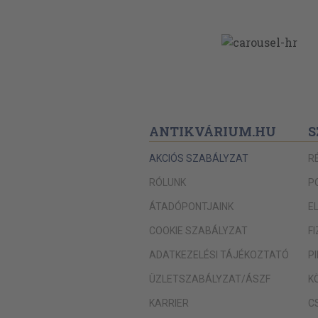
ANTIKVÁRIUM.HU
S
AKCIÓS SZABÁLYZAT
R
RÓLUNK
P
ÁTADÓPONTJAINK
E
COOKIE SZABÁLYZAT
F
ADATKEZELÉSI TÁJÉKOZTATÓ
P
ÜZLETSZABÁLYZAT/ÁSZF
K
KARRIER
C