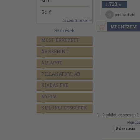
Krimi
1.730
,-Ft
Sci-fi
9
pont kapható
összes témakör >>
MEGNÉZEM
Szűrések
MOST ÉRKEZETT
ÁR SZERINT
ÁLLAPOT
PILLANATNYI ÁR
KIADÁS ÉVE
NYELV
KÜLÖNLEGESSÉGEK
1 - 2 találat, összesen 2.
Rendez