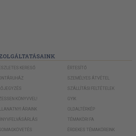
ZOLGÁLTATÁSAINK
ÉSZLETES KERESŐ
ÉRTESÍTŐ
ONTÁRUHÁZ
SZEMÉLYES ÁTVÉTEL
LŐJEGYZÉS
SZÁLLÍTÁSI FELTÉTELEK
IZESSEN KÖNYVVEL!
GYIK
ILLANATNYI ÁRAINK
OLDALTÉRKÉP
ÖNYVFELVÁSÁRLÁS
TÉMAKÖRI FA
SOMAGKÖVETÉS
ÉRDEKES TÉMAKÖREINK