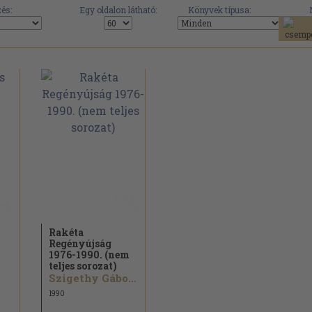
és:
Egy oldalon látható:
Könyvek típusa:
Rakéta
Regényújság
1976-1990. (nem
teljes sorozat)
Szigethy Gábor...
1990