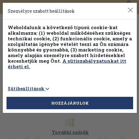
0
Toggle
Főmenü
Könyveink
navigation
Személyre szabott beállítások
Weboldalunk a következő típusú cookie-kat
alkalmazza: (1) weboldal működéséhez szükséges
technikai cookie, (2) funkcionális cookie, amely a
szolgáltatás igénybe vételét teszi az Ön számára
könnyebbé és gyorsabbá, (3) marketing cookie,
Válogasson több mint 1.000.000 kiadványunk közül
10-
amely alapján személyre szabott hirdetésekkel
100% kedvezménnyel!
kereshetjük meg Önt.
A sütiszabályzatunkat itt
érheti el.
Sütibeállítások
HOZZÁJÁRULOK
További szűrők