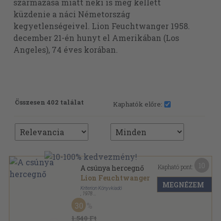
származása miatt neki is meg kellett
küzdenie a náci Németország
kegyetlenségeivel. Lion Feuchtwanger 1958.
december 21-én hunyt el Amerikában (Los
Angeles), 74 éves korában.
Összesen 402 találat
Kaphatók előre:
10
Kapható pont:
A csúnya hercegnő
Lion Feuchtwanger
MEGNÉZEM
Kriterion Könyvkiadó
,
1978
Félvászon
,
237
oldal
30
Horizont Könyvek sorozat
1.540 Ft