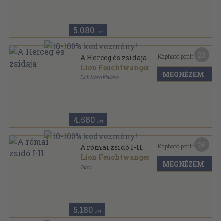
A ma németjei sorozat
5.080
,-Ft
23
Kapható pont:
A Herceg és zsidaja
Lion Feuchtwanger
MEGNÉZEM
Dick Manó Kiadása
Aranyozott gerincű kiadói félvászon kötés
,
488
oldal
4.580
,-Ft
26
Kapható pont:
A római zsidó I-II.
Lion Feuchtwanger
MEGNÉZEM
Tabor
Vászon
,
522
oldal
A Zsidó Irodalom Barátai sorozat
5.180
,-Ft