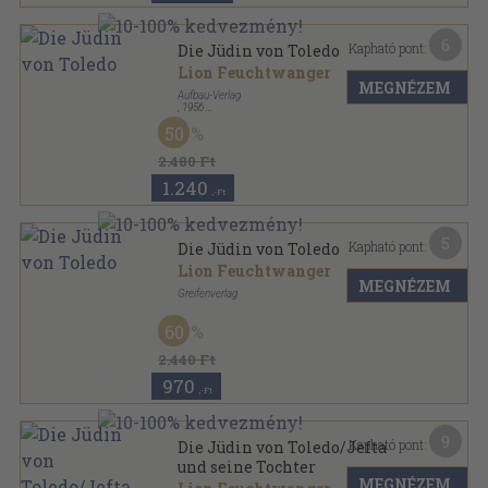
6
Kapható pont:
Die Jüdin von Toledo
Lion Feuchtwanger
MEGNÉZEM
Aufbau-Verlag
,
1956
Vászon
,
476
oldal
50
2.480 Ft
1.240
,-Ft
5
Kapható pont:
Die Jüdin von Toledo
Lion Feuchtwanger
MEGNÉZEM
Greifenverlag
Vászon
,
514
oldal
60
2.440 Ft
970
,-Ft
9
Kapható pont:
Die Jüdin von Toledo/Jefta
und seine Tochter
MEGNÉZEM