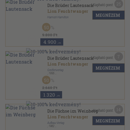
25
Kapható pont:
Die Brüder Lautensack
Lion Feuchtwanger
MEGNÉZEM
Hamish Hamilton
Vászon
,
303
oldal
50
Deutsche Bücher sorozat
9.800 Ft
4.900
,-Ft
7
Kapható pont:
Die Brüder Lautensack
Lion Feuchtwanger
MEGNÉZEM
Greifenverlag
,
1956
Vászon
,
345
oldal
50
2.640 Ft
1.320
,-Ft
14
Kapható pont:
Die Füchse im Weinberg
Lion Feuchtwanger
MEGNÉZEM
Aufbau-Verlag
,
1982
Vászon
,
953
oldal