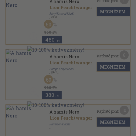
Kapható pont:
A hamis Nero
Lion Feuchtwanger
MEGNÉZEM
Zrínyi Katonai Kiadó
,
1958
Félvászon
,
420
oldal
50
960 Ft
480
,-Ft
6
Kapható pont:
A hamis Nero
Lion Feuchtwanger
MEGNÉZEM
Európa Könyvkiadó
,
1971
Vászon
,
330
oldal
60
A világirodalom remekei sorozat
960 Ft
380
,-Ft
10
Kapható pont:
A hamis Nero
Lion Feuchtwanger
MEGNÉZEM
Pantheon-kiadás
Félvászon
,
404
oldal