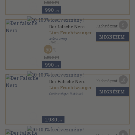
1.980 Ft
990
,-Ft
5
Kapható pont:
Der falsche Nero
Lion Feuchtwanger
MEGNÉZEM
Aufbau-Verlag
,
1985
Vászon
,
394
oldal
50
Lion Feuchtwanger - Gesammelte Werke in
Einzelausgaben sorozat
1.980 Ft
990
,-Ft
10
Kapható pont:
Der Falsche Nero
Lion Feuchtwanger
MEGNÉZEM
Greifenverlag zu Rudolstadt
Vászon
,
427
oldal
1.980
,-Ft
5