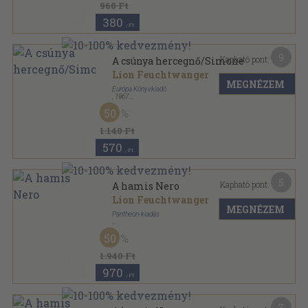
960 Ft
380
,-Ft
9
Kapható pont:
A csúnya hercegnő/Simone
Lion Feuchtwanger
MEGNÉZEM
Európa Könyvkiadó
,
1967
Vászon
,
456
oldal
50
A világirodalom remekei sorozat
1.140 Ft
570
,-Ft
5
Kapható pont:
A hamis Nero
Lion Feuchtwanger
MEGNÉZEM
Pantheon-kiadás
Félvászon
,
404
oldal
50
1.940 Ft
970
,-Ft
7