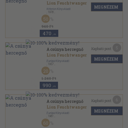
Lion Feuchtwanger
MEGNÉZEM
Kriterion Könyvkiadó
,
1978
Félvászon
,
221
oldal
50
Horizont Könyvek sorozat
940 Ft
470
,-Ft
5
Kapható pont:
A csúnya hercegnő
Lion Feuchtwanger
MEGNÉZEM
Európa Könyvkiadó
,
1957
Félvászon
,
228
oldal
20
1.240 Ft
990
,-Ft
6
Kapható pont:
A csúnya hercegnő
Lion Feuchtwanger
MEGNÉZEM
Európa Könyvkiadó
,
1981
Vászon
,
295
oldal
60
Lion Feuchtwanger művei sorozat