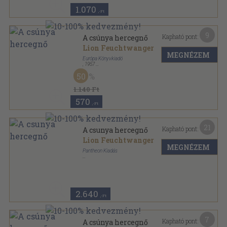
1.070
,-Ft
9
Kapható pont:
A csúnya hercegnő
Lion Feuchtwanger
MEGNÉZEM
Európa Könyvkiadó
,
1957
Félvászon
,
228
oldal
50
1.140 Ft
570
,-Ft
21
Kapható pont:
A csunya hercegnő
Lion Feuchtwanger
MEGNÉZEM
Pantheon Kiadás
Vászon
,
293
oldal
2.640
,-Ft
7
Kapható pont:
A csúnya hercegnő