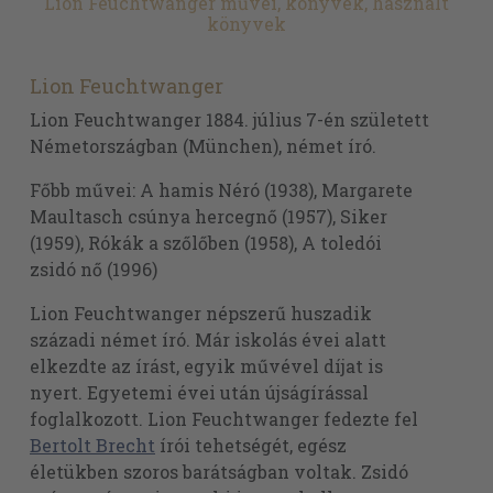
Lion Feuchtwanger művei, könyvek, használt
könyvek
Lion Feuchtwanger
Lion Feuchtwanger 1884. július 7-én született
Németországban (München), német író.
Főbb művei: A hamis Néró (1938), Margarete
Maultasch csúnya hercegnő (1957), Siker
(1959), Rókák a szőlőben (1958), A toledói
zsidó nő (1996)
Lion Feuchtwanger népszerű huszadik
századi német író. Már iskolás évei alatt
elkezdte az írást, egyik művével díjat is
nyert. Egyetemi évei után újságírással
foglalkozott. Lion Feuchtwanger fedezte fel
Bertolt Brecht
írói tehetségét, egész
életükben szoros barátságban voltak. Zsidó