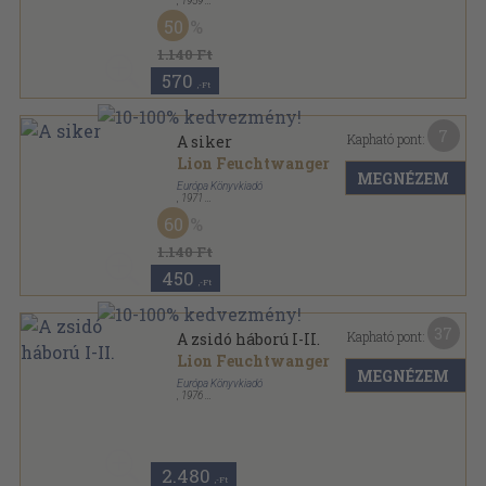
,
1959
Félvászon
,
643
oldal
50
1.140 Ft
570
,-Ft
7
Kapható pont:
A siker
Lion Feuchtwanger
MEGNÉZEM
Európa Könyvkiadó
,
1971
Vászon
,
986
oldal
60
1.140 Ft
450
,-Ft
37
Kapható pont:
A zsidó háború I-II.
Lion Feuchtwanger
MEGNÉZEM
Európa Könyvkiadó
,
1976
Vászon
,
1769
oldal
2.480
,-Ft