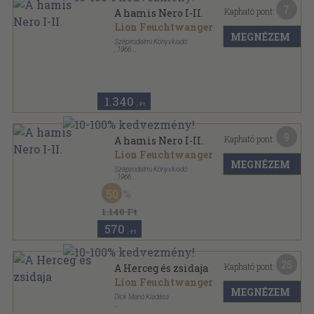
7
Kapható pont:
A hamis Nero I-II.
Lion Feuchtwanger
MEGNÉZEM
Szépirodalmi Könyvkiadó
,
1966
Könyvkötői kötés
,
486
oldal
Olcsó könyvtár sorozat
1.340
,-Ft
9
Kapható pont:
A hamis Nero I-II.
Lion Feuchtwanger
MEGNÉZEM
Szépirodalmi Könyvkiadó
,
1966
Fűzött papírkötés
,
486
oldal
50
Olcsó könyvtár sorozat
1.140 Ft
570
,-Ft
25
Kapható pont:
A Herceg és zsidaja
Lion Feuchtwanger
MEGNÉZEM
Dick Manó Kiadása
Aranyozott kiadói egész vászonkötés
,
488
oldal