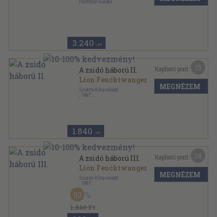
Pantheon-kiadás
Könyvkötői vászonkötés
,
543
oldal
Jó könyvek sorozat
3.240
,-Ft
15
Kapható pont:
A zsidó háború II.
Lion Feuchtwanger
MEGNÉZEM
Szukits Könyvkiadó
,
1997
Fűzött kemény papírkötés
,
469
oldal
1.840
,-Ft
14
Kapható pont:
A zsidó háború III.
Lion Feuchtwanger
MEGNÉZEM
Szukits Könyvkiadó
,
1997
Fűzött kemény papírkötés
,
387
oldal
50
1.840 Ft