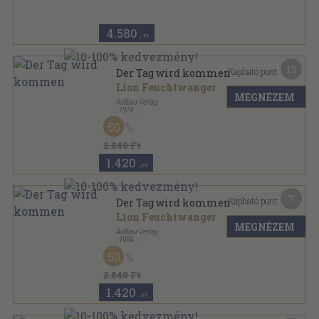
4.580
,-Ft
13
Kapható pont:
Der Tag wird kommen
Lion Feuchtwanger
MEGNÉZEM
Aufbau-Verlag
,
1974
Vászon
,
435
oldal
50
Lion Feuchtwanger - Gesammelte Werke in
Einzelausgaben sorozat
2.840 Ft
1.420
,-Ft
7
Kapható pont:
Der Tag wird kommen
Lion Feuchtwanger
MEGNÉZEM
Aufbau-Verlag
,
1959
Vászon
,
432
oldal
50
Lion Feuchtwanger - Gesammelte Werke in
Einzelausgaben sorozat
2.840 Ft
1.420
,-Ft