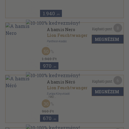
1.940
,-Ft
8
Kapható pont:
A hamis Nero
Lion Feuchtwanger
MEGNÉZEM
Pantheon-kiadás
Vászon
,
404
oldal
50
1.940 Ft
970
,-Ft
6
Kapható pont:
A hamis Néró
Lion Feuchtwanger
MEGNÉZEM
Európa Könyvkiadó
,
1982
Vászon
,
437
oldal
30
Lion Feuchtwanger művei sorozat
960 Ft
670
,-Ft