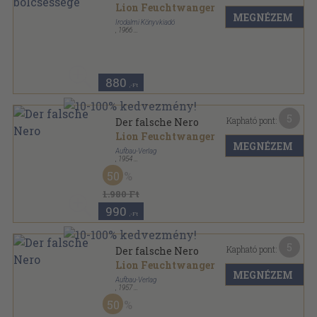
Lion Feuchtwanger
MEGNÉZEM
Irodalmi Könyvkiadó
,
1966
Fűzött papírkötés
,
471
oldal
Horizont sorozat
880
,-Ft
5
Kapható pont:
Der falsche Nero
Lion Feuchtwanger
MEGNÉZEM
Aufbau-Verlag
,
1954
Vászon
,
389
oldal
50
1.980 Ft
990
,-Ft
5
Kapható pont:
Der falsche Nero
Lion Feuchtwanger
MEGNÉZEM
Aufbau-Verlag
,
1957
Vászon
,
389
oldal
50