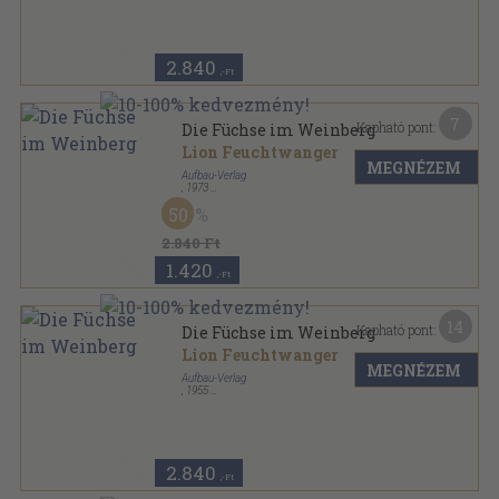
Gesammelte Werke in Einzelausgaben sorozat
2.840
,-Ft
7
Kapható pont:
Die Füchse im Weinberg
Lion Feuchtwanger
MEGNÉZEM
Aufbau-Verlag
,
1973
Vászon
,
913
oldal
50
Bibliothek der Weltliteratur sorozat
2.840 Ft
1.420
,-Ft
14
Kapható pont:
Die Füchse im Weinberg
Lion Feuchtwanger
MEGNÉZEM
Aufbau-Verlag
,
1955
Vászon
,
844
oldal
2.840
,-Ft