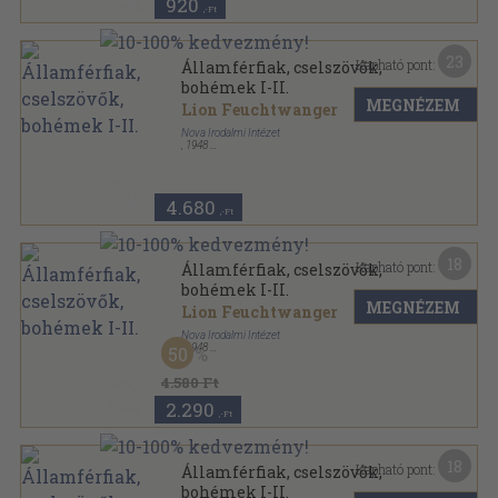
920
,-Ft
23
Kapható pont:
Államférfiak, cselszövők,
bohémek I-II.
MEGNÉZEM
Lion Feuchtwanger
Nova Irodalmi Intézet
,
1948
Félvászon
,
634
oldal
4.680
,-Ft
18
Kapható pont:
Államférfiak, cselszövők,
bohémek I-II.
MEGNÉZEM
Lion Feuchtwanger
Nova Irodalmi Intézet
,
1948
50
Félvászon
,
634
oldal
4.580 Ft
2.290
,-Ft
18
Kapható pont:
Államférfiak, cselszövők,
bohémek I-II.