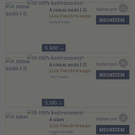
32
Kapható pont:
A római zsidó I-II.
Lion Feuchtwanger
MEGNÉZEM
Pantheon Kiadás
Bőr
,
523
oldal
6.480
,-Ft
26
Kapható pont:
A római zsidó I-II.
Lion Feuchtwanger
MEGNÉZEM
"Tabor" kiadása
Vászon
,
523
oldal
A Zsidó Irodalom Barátai sorozat
5.180
,-Ft
9
Kapható pont:
A siker
Lion Feuchtwanger
MEGNÉZEM
Európa Könyvkiadó