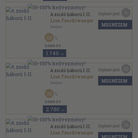
9
Kapható pont:
A zsidó háború I-II.
Lion Feuchtwanger
MEGNÉZEM
Pantheon
Vászon
,
543
oldal
50
Jó könyvek sorozat
3.480 Ft
1.740
,-Ft
25
Kapható pont:
A zsidó háború I-II.
Lion Feuchtwanger
MEGNÉZEM
Pantheon
Vászon
,
543
oldal
30
Jó könyvek sorozat
3.980 Ft
2.780
,-Ft
26
Kapható pont:
A zsidó háború I-II.
Lion Feuchtwanger
MEGNÉZEM