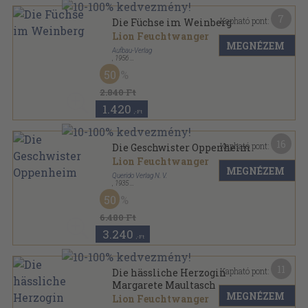
7
Kapható pont:
Die Füchse im Weinberg
Lion Feuchtwanger
MEGNÉZEM
Aufbau-Verlag
,
1956
Vászon
,
844
oldal
50
2.840 Ft
1.420
,-Ft
16
Kapható pont:
Die Geschwister Oppenheim
Lion Feuchtwanger
MEGNÉZEM
Querido Verlag N. V.
,
1935
Vászon
,
434
oldal
50
6.480 Ft
3.240
,-Ft
11
Kapható pont:
Die hässliche Herzogin
Margarete Maultasch
MEGNÉZEM
Lion Feuchtwanger