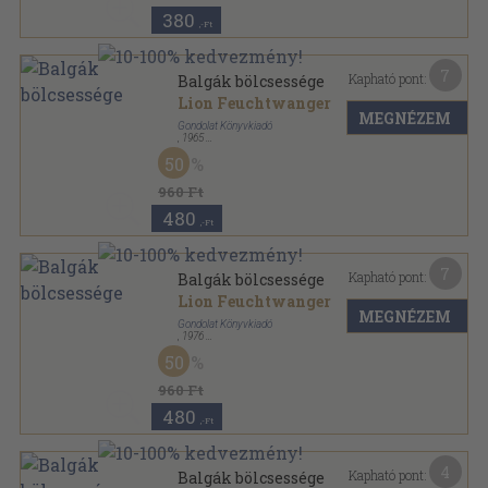
380
,-Ft
7
Kapható pont:
Balgák bölcsessége
Lion Feuchtwanger
MEGNÉZEM
Gondolat Könyvkiadó
,
1965
Vászon
,
510
oldal
50
960 Ft
480
,-Ft
7
Kapható pont:
Balgák bölcsessége
Lion Feuchtwanger
MEGNÉZEM
Gondolat Könyvkiadó
,
1976
Vászon
,
510
oldal
50
960 Ft
480
,-Ft
4
Kapható pont:
Balgák bölcsessége