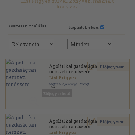
List Frigyes művei, könyvek, használt
könyvek
Összesen 2 találat
Kaphatók előre:
A politikai gazdaságtan
Előjegyzem
nemzeti rendszere
List Frigyes
Magyar Közgazdasági Társaság
,
1940
Könyvkötői vászonkötés
,
438
oldal
Előjegyezhető
A politikai gazdaságtan
Előjegyzem
nemzeti rendszere
List Frigyes