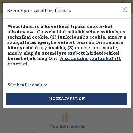
0
Toggle
Főmenü
Könyveink
navigation
Személyre szabott beállítások
Weboldalunk a következő típusú cookie-kat
alkalmazza: (1) weboldal működéséhez szükséges
technikai cookie, (2) funkcionális cookie, amely a
szolgáltatás igénybe vételét teszi az Ön számára
könnyebbé és gyorsabbá, (3) marketing cookie,
amely alapján személyre szabott hirdetésekkel
kereshetjük meg Önt.
A sütiszabályzatunkat itt
érheti el.
Sütibeállítások
HOZZÁJÁRULOK
További szűrők