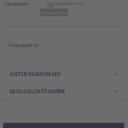
Magyar Közgazdasági Társaság
,
1940
Vászon
,
438
oldal
Előjegyezhető
ANTIKVÁRIUM.HU
SZOLGÁLTATÁSAINK