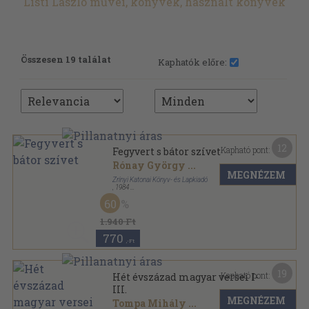
Listi László művei, könyvek, használt könyvek
Összesen 19 találat
Kaphatók előre:
12
Kapható pont:
Fegyvert s bátor szívet
Rónay György
...
MEGNÉZEM
Zrínyi Katonai Könyv- és Lapkiadó
,
1984
Fűzött keménykötés
,
614
oldal
60
1.940 Ft
770
,-Ft
19
Kapható pont:
Hét évszázad magyar versei I-
III.
MEGNÉZEM
Tompa Mihály
...