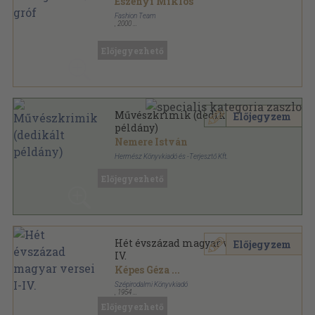
Eszenyi Miklós
Fashion Team
,
2000
Ragasztott papírkötés
,
163
oldal
Előjegyezhető
Művészkrimik (dedikált
Előjegyzem
példány)
Nemere István
Hermész Könyvkiadó és -Terjesztő Kft.
Ragasztott papírkötés
,
269
oldal
Előjegyezhető
Hét évszázad magyar versei I-
Előjegyzem
IV.
Képes Géza
...
Szépirodalmi Könyvkiadó
,
1954
Vászon
,
3471
oldal
Előjegyezhető