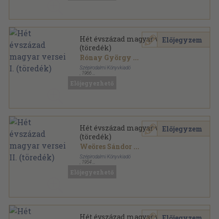
Hét évszázad magyar versei I.
Előjegyzem
(töredék)
Rónay György
...
Szépirodalmi Könyvkiadó
,
1966
Vászon
,
1350
oldal
Előjegyezhető
Hét évszázad magyar versei II.
Előjegyzem
(töredék)
Weöres Sándor
...
Szépirodalmi Könyvkiadó
,
1954
Vászon
,
885
oldal
Előjegyezhető
Hét évszázad magyar versei II.
Előjegyzem