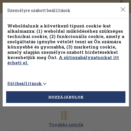
0
Toggle
Főmenü
Könyveink
navigation
Személyre szabott beállítások
Weboldalunk a következő típusú cookie-kat
alkalmazza: (1) weboldal működéséhez szükséges
technikai cookie, (2) funkcionális cookie, amely a
szolgáltatás igénybe vételét teszi az Ön számára
könnyebbé és gyorsabbá, (3) marketing cookie,
amely alapján személyre szabott hirdetésekkel
kereshetjük meg Önt.
A sütiszabályzatunkat itt
érheti el.
Sütibeállítások
HOZZÁJÁRULOK
További szűrők