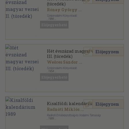
(töredék)
Rónay György
...
Szépirodalmi Könyvkiadó
,
1966
Fűzött keménykötés
,
931
oldal
Előjegyezhető
Hét évszázad magyar versei
Előjegyzem
III. (töredék)
Weöres Sándor
...
Szépirodalmi Könyvkiadó
,
1954
Vászon
,
879
oldal
Előjegyezhető
Kisalföldi kalendárium 1989
Előjegyzem
Radnóti Miklós
...
Radnóti Emlékbizottság és Irodalmi Társaság
,
1989
Ragasztott papírkötés
,
254
oldal
Kisalföldi kalendárium sorozat