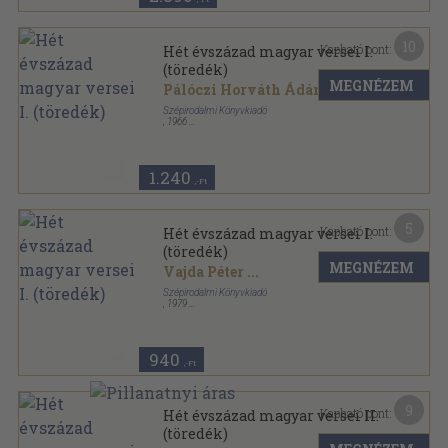
10
Kapható pont:
Hét évszázad magyar versei I.
(töredék)
MEGNÉZEM
Pálóczi Horváth Ádám
...
Szépirodalmi Könyvkiadó
,
1966
Fűzött keménykötés
,
1131
oldal
1.240
,-Ft
5
Kapható pont:
Hét évszázad magyar versei I.
(töredék)
MEGNÉZEM
Vajda Péter
...
Szépirodalmi Könyvkiadó
,
1979
Vászon
,
1084
oldal
940
,-Ft
9
Kapható pont:
Hét évszázad magyar versei II.
(töredék)