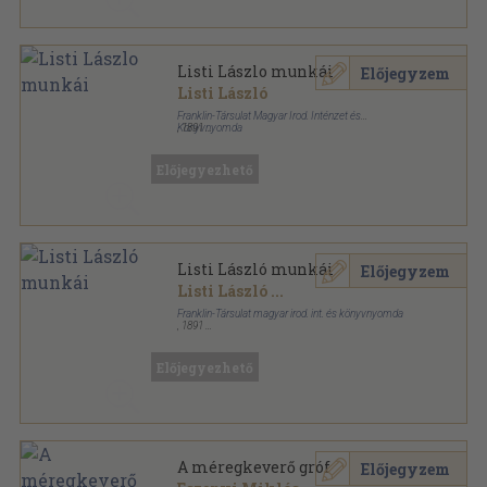
Listi Lászlo munkái
Előjegyzem
Listi László
Franklin-Társulat Magyar Irod. Inténzet és
Könyvnyomda
,
1891
Könyvkötői kötés
,
591
oldal
Előjegyezhető
Listi László munkái
Előjegyzem
Listi László
...
Franklin-Társulat magyar irod. int. és könyvnyomda
,
1891
Könyvkötői kötés
,
591
oldal
Előjegyezhető
A méregkeverő gróf
Előjegyzem