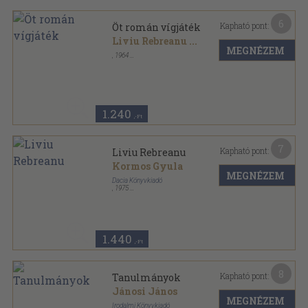
6
Kapható pont:
Öt román vígjáték
Liviu Rebreanu
...
MEGNÉZEM
,
1964
Fűzött papírkötés
,
526
oldal
1.240
,-Ft
7
Kapható pont:
Liviu Rebreanu
Kormos Gyula
MEGNÉZEM
Dacia Könyvkiadó
,
1975
Varrott papírkötés
,
133
oldal
Kismonográfiák sorozat
1.440
,-Ft
8
Kapható pont:
Tanulmányok
Jánosi János
MEGNÉZEM
Irodalmi Könyvkiadó