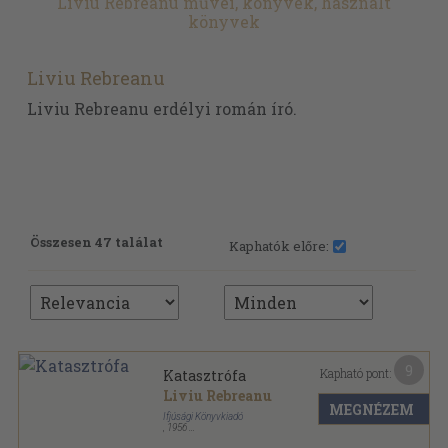
Liviu Rebreanu művei, könyvek, használt
könyvek
Liviu Rebreanu
Liviu Rebreanu erdélyi román író.
Összesen 47 találat
Kaphatók előre:
9
Kapható pont:
Katasztrófa
Liviu Rebreanu
MEGNÉZEM
Ifjúsági Könyvkiadó
,
1956
Tűzött kötés
,
122
oldal