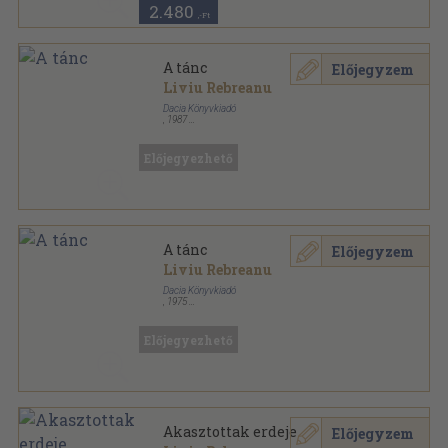
2.480
,-Ft
A tánc
Előjegyzem
Liviu Rebreanu
Dacia Könyvkiadó
,
1987
Fűzött papírkötés
,
203
oldal
Előjegyezhető
A tánc
Előjegyzem
Liviu Rebreanu
Dacia Könyvkiadó
,
1975
Fűzött papírkötés
,
211
oldal
Előjegyezhető
Akasztottak erdeje
Előjegyzem