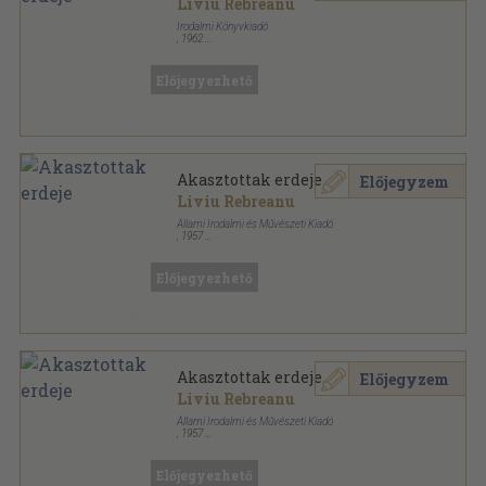
Liviu Rebreanu
Irodalmi Könyvkiadó
,
1962
Varrott papírkötés
,
279
oldal
Előjegyezhető
Akasztottak erdeje
Előjegyzem
Liviu Rebreanu
Állami Irodalmi és Művészeti Kiadó
,
1957
Ragasztott papírkötés
,
336
oldal
Előjegyezhető
Akasztottak erdeje
Előjegyzem
Liviu Rebreanu
Állami Irodalmi és Művészeti Kiadó
,
1957
Vászon
,
336
oldal
Előjegyezhető