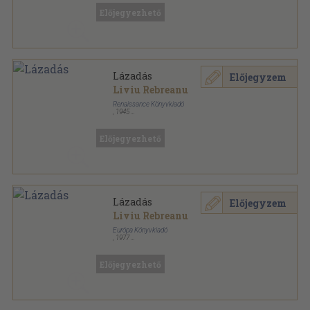
Előjegyezhető
Lázadás
Előjegyzem
Liviu Rebreanu
Renaissance Könyvkiadó
,
1945
Félvászon
,
512
oldal
Előjegyezhető
Lázadás
Előjegyzem
Liviu Rebreanu
Európa Könyvkiadó
,
1977
Könyvkötői kötés
,
607
oldal
Előjegyezhető