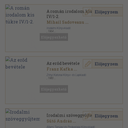
A román irodalom kis tükre
Előjegyzem
IV/1-2.
Mihail Sadoveanu
...
Irodalmi Könyvkiadó
,
1964
Fűzött papírkötés
,
1482
oldal
Előjegyezhető
A román irodalom kis tükre sorozat
Az erőd bevétele
Előjegyzem
Franz Kafka
...
Zrínyi Katonai Könyv- és Lapkiadó
,
1980
Fűzött kemény papírkötés
,
494
oldal
Előjegyezhető
Irodalmi szöveggyűjtemény
Előjegyzem
Sütő András
...
Állami Tanügyi és Pedagógiai Könyvkiadó