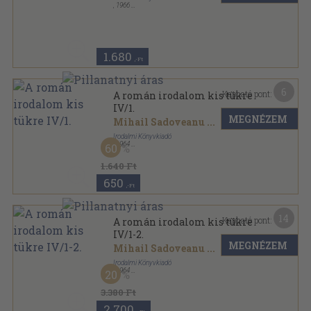
,
1966
Ragasztott papírkötés
,
189
oldal
Kritikai kiskönyvtár sorozat
1.680
,-Ft
6
Kapható pont:
A román irodalom kis tükre
IV/1.
MEGNÉZEM
Mihail Sadoveanu
...
Irodalmi Könyvkiadó
,
1964
60
Vászon
,
701
oldal
1.640 Ft
650
,-Ft
14
Kapható pont:
A román irodalom kis tükre
IV/1-2.
MEGNÉZEM
Mihail Sadoveanu
...
Irodalmi Könyvkiadó
,
1964
20
Vászon
,
1482
oldal
3.380 Ft
2.700