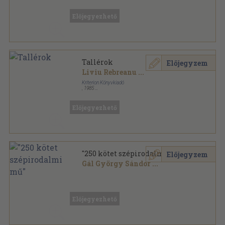
Ragasztott papírkötés
,
292
oldal
Előjegyezhető
Tallérok
Előjegyzem
Liviu Rebreanu
...
Kriterion Könyvkiadó
,
1985
Fűzött kemény papírkötés
,
226
oldal
Román írók sorozat
Előjegyezhető
"250 kötet szépirodalmi mű"
Előjegyzem
Gál György Sándor
...
Vegyes
,
99627
oldal
Előjegyezhető