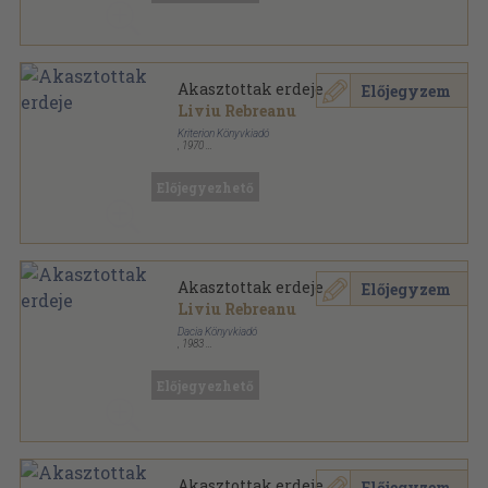
Akasztottak erdeje
Előjegyzem
Liviu Rebreanu
Kriterion Könyvkiadó
,
1970
Fűzött kemény papírkötés
,
272
oldal
Előjegyezhető
Akasztottak erdeje
Előjegyzem
Liviu Rebreanu
Dacia Könyvkiadó
,
1983
Fűzött papírkötés
,
373
oldal
Tanulók könyvtára sorozat
Előjegyezhető
Akasztottak erdeje
Előjegyzem