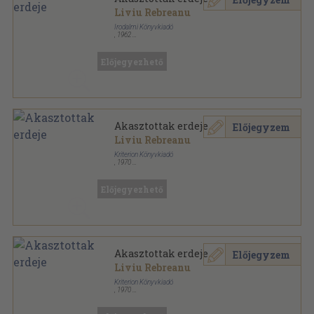
Liviu Rebreanu
Irodalmi Könyvkiadó
,
1962
Vászon
,
279
oldal
Előjegyezhető
Akasztottak erdeje
Előjegyzem
Liviu Rebreanu
Kriterion Könyvkiadó
,
1970
Fűzött kemény papírkötés
,
272
oldal
Előjegyezhető
Akasztottak erdeje
Előjegyzem
Liviu Rebreanu
Kriterion Könyvkiadó
,
1970
Fűzött kemény papírkötés
,
272
oldal