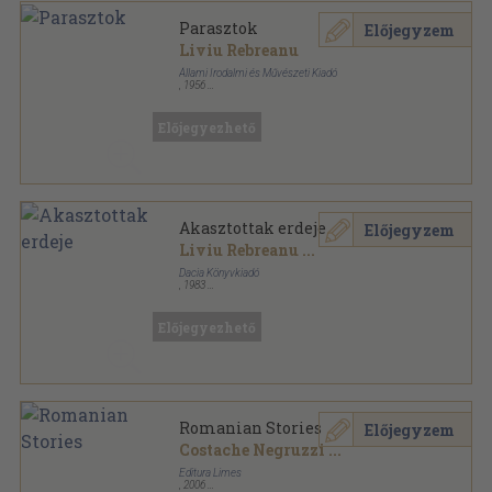
Parasztok
Előjegyzem
Liviu Rebreanu
Állami Irodalmi és Művészeti Kiadó
,
1956
Fűzött papírkötés
,
107
oldal
Kincses Könyvtár sorozat
Előjegyezhető
Akasztottak erdeje
Előjegyzem
Liviu Rebreanu
...
Dacia Könyvkiadó
,
1983
Fűzött kemény papírkötés
,
373
oldal
Előjegyezhető
Romanian Stories
Előjegyzem
Costache Negruzzi
...
Editura Limes
,
2006