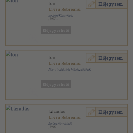
Ion
Előjegyzem
Liviu Rebreanu
Irodalmi Könyvkiadó
,
1967
Fűzött papírkötés
,
484
oldal
Előjegyezhető
Ion
Előjegyzem
Liviu Rebreanu
Állami Irodalmi és Művészeti Kiadó
Varrott papírkötés
,
518
oldal
Előjegyezhető
Lázadás
Előjegyzem
Liviu Rebreanu
Európa Könyvkiadó
,
1945
Félvászon
,
512
oldal