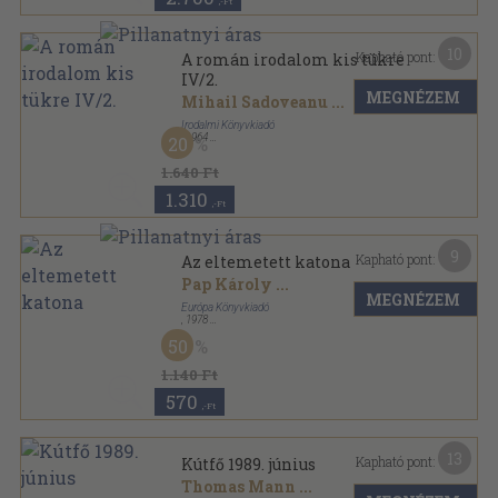
,-Ft
10
Kapható pont:
A román irodalom kis tükre
IV/2.
MEGNÉZEM
Mihail Sadoveanu
...
Irodalmi Könyvkiadó
,
1964
20
Vászon
,
772
oldal
1.640 Ft
1.310
,-Ft
9
Kapható pont:
Az eltemetett katona
Pap Károly
...
MEGNÉZEM
Európa Könyvkiadó
,
1978
Vászon
,
487
oldal
50
1.140 Ft
570
,-Ft
13
Kapható pont:
Kútfő 1989. június
Thomas Mann
...