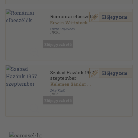
Romániai elbeszélők
Előjegyzem
Erwin Wittstock
...
Európa Könyvkiadó
,
1965
Vászon
,
697
oldal
Dekameron sorozat sorozat
Előjegyezhető
Szabad Hazánk 1957.
Előjegyzem
szeptember
Kelemen Sándor
...
Zrínyi Kiadó
,
1957
Tűzött kötés
,
32
oldal
Előjegyezhető
Szabad Hazánk sorozat