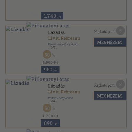
Tanulók könyvtára sorozat
1.740
,-Ft
5
Kapható pont:
Lázadás
Liviu Rebreanu
MEGNÉZEM
Renaissance Könyvkiadó
,
1945
Varrott keménykötés
,
512
oldal
50
1.900 Ft
950
,-Ft
8
Kapható pont:
Lázadás
Liviu Rebreanu
MEGNÉZEM
Irodalmi Könyvkiadó
,
1964
Vászon
,
489
oldal
50
1.780 Ft
890
,-Ft