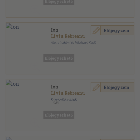
Előjegyezhető
Ion
Előjegyzem
Liviu Rebreanu
Állami Irodalmi és Művészeti Kiadó
Vászon
,
518
oldal
Előjegyezhető
Ion
Előjegyzem
Liviu Rebreanu
Kriterion Könyvkiadó
,
1983
Fűzött kemény papírkötés
,
456
oldal
Előjegyezhető