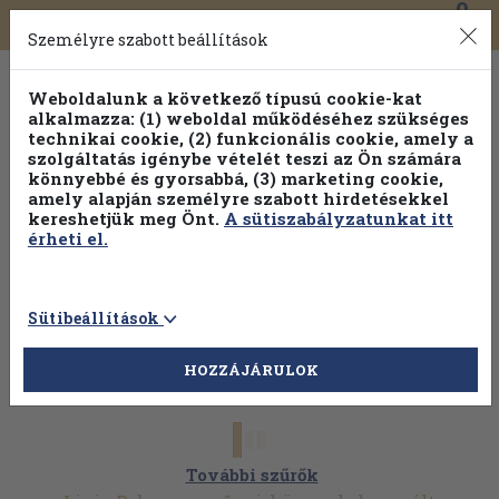
0
Toggle
Főmenü
Könyveink
navigation
Személyre szabott beállítások
Weboldalunk a következő típusú cookie-kat
alkalmazza: (1) weboldal működéséhez szükséges
technikai cookie, (2) funkcionális cookie, amely a
szolgáltatás igénybe vételét teszi az Ön számára
könnyebbé és gyorsabbá, (3) marketing cookie,
Válogasson több mint 30 000 kötet közül
amely alapján személyre szabott hirdetésekkel
Hobbi témakörökben
20% kedvezménnyel!
kereshetjük meg Önt.
A sütiszabályzatunkat itt
érheti el.
Sütibeállítások
HOZZÁJÁRULOK
További szűrők