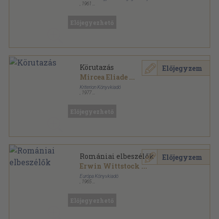
,
1961
Fűzött papírkötés
,
530
oldal
Előjegyezhető
Körutazás
Előjegyzem
Mircea Eliade
...
Kriterion Könyvkiadó
,
1977
Fűzött kemény papírkötés
,
324
oldal
Előjegyezhető
Romániai elbeszélők
Előjegyzem
Erwin Wittstock
...
Európa Könyvkiadó
,
1965
Könyvkötői kötés
,
697
oldal
Előjegyezhető