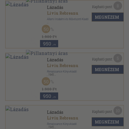
8
Kapható pont:
Lázadás
Liviu Rebreanu
MEGNÉZEM
Állami Irodalmi és Művészeti Kiadó
Félvászon
,
573
oldal
50
1.900 Ft
950
,-Ft
5
Kapható pont:
Lázadás
Liviu Rebreanu
MEGNÉZEM
Renaissance Könyvkiadó
,
1945
Félvászon
,
512
oldal
50
1.900 Ft
950
,-Ft
10
Kapható pont:
Lázadás
Liviu Rebreanu
MEGNÉZEM
Renaissance Könyvkiadó
,
1945