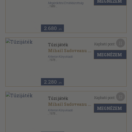
MEGNÉZEM
Megörökítési Emlékbizottság
,
1989
Ragasztott papírkötés
,
160
oldal
Kútfő sorozat
2.680
,-Ft
11
Kapható pont:
Tűzijáték
Mihail Sadoveanu
...
MEGNÉZEM
Kriterion Könyvkiadó
,
1978
Tűzött kötés
,
318
oldal
2.280
,-Ft
12
Kapható pont:
Tűzijáték
Mihail Sadoveanu
...
MEGNÉZEM
Kriterion Könyvkiadó
,
1978
Fűzött kemény papírkötés
,
318
oldal