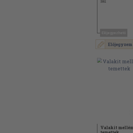
1981
Előjegyezhető
Előjegyzem
Valakit mellé
temettek