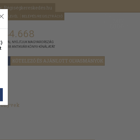
k: Régiségkereskedés.hu
A kosaram
HÍRLEVÉL
BELÉPÉS/REGISZTRÁCIÓ
MÉG
0
5000
Ft
144.668
)
ÁNNYAL NYÚJTJUK MAGYARORSZÁG
t
GYOBB ANTIKVÁR KÖNYV-KÍNÁLATÁT
YOK
KÖTELEZŐ ÉS AJÁNLOTT OLVASMÁNYOK
 könyvek