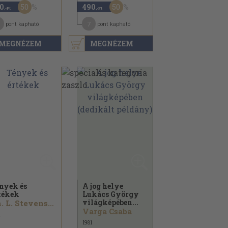
50
50
0
490
,-Ft
,-Ft
7
pont kapható
pont kapható
MEGNÉZEM
MEGNÉZEM
nyek és
A jog helye
tékek
Lukács György
világképében...
Ch. L. Stevenson...
Varga Csaba
1
1981