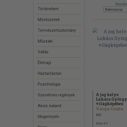
Rendez
Történelem
Művészetek
Természettudomány
Műszaki
Vallás
Életrajz
Háztartástan
Pszichológia
A jog helye
Szerelmes regények
Lukács Györg
világképében
Akció, kaland
Varga Csaba
1981
Idegennyelv
990 Ft