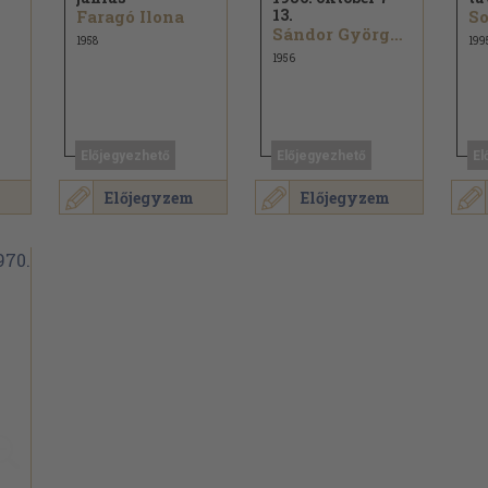
13.
Faragó Ilona
So
Sándor György...
1958
199
1956
Előjegyezhető
Előjegyezhető
El
Előjegyzem
Előjegyzem