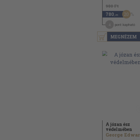
980 Ft
20
780
,-Ft
4
pont kapható
MEGNÉZEM
A józan ész
védelmében