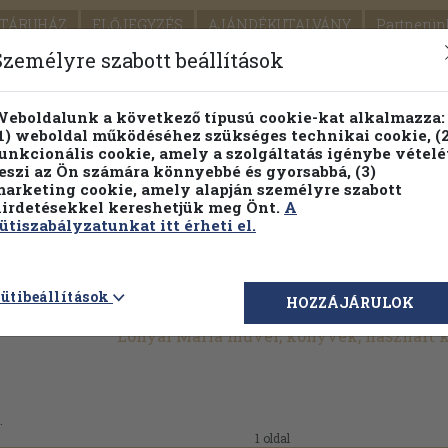
TÁRUHÁZ
ELŐJEGYZÉS
AJÁNDÉKUTALVÁNY
Partnerün
SZÁLLÍTÁS
SEGÍTSÉG
Személyre szabott beállítások
1.
Részletes kereső
Témaköri fa
eboldalunk a következő típusú cookie-kat alkalmazza:
1) weboldal működéséhez szükséges technikai cookie, (2
KIADV
unkcionális cookie, amely a szolgáltatás igénybe vételé
LEGNA
eszi az Ön számára könnyebbé és gyorsabbá, (3)
arketing cookie, amely alapján személyre szabott
PILLANATNYI ÁRAINK
FENNTARTHATÓ OLVASMÁN
irdetésekkel kereshetjük meg Önt.
A
ütiszabályzatunkat itt érheti el.
ütibeállítások
HOZZÁJÁRULOK
Lónyai Mária művei, könyvek, használt
.
1 oldal