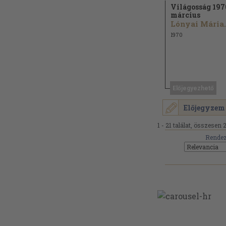
Világosság 197
március
Lónyai Mária.
1970
Előjegyezhető
Előjegyzem
1 - 21 találat, összesen 2
Rendez