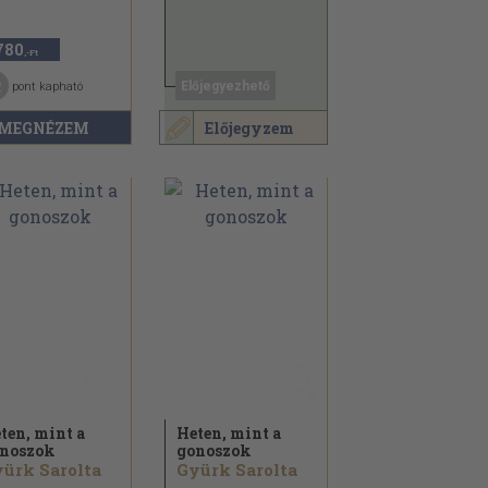
780
,-Ft
2
Előjegyezhető
pont kapható
MEGNÉZEM
Előjegyzem
ten, mint a
Heten, mint a
noszok
gonoszok
ürk Sarolta
Gyürk Sarolta