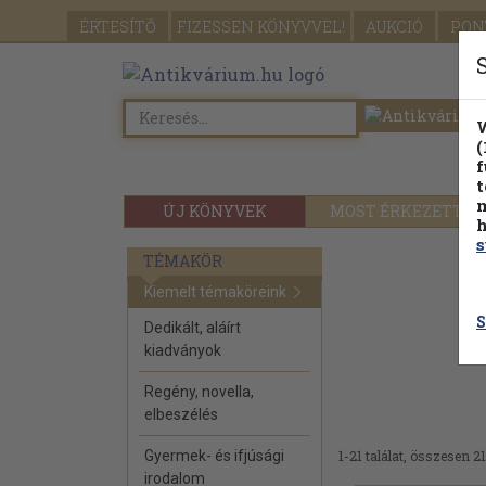
ÉRTESÍTŐ
FIZESSEN
KÖNYVVEL!
AUKCIÓ
PON
W
(
f
t
m
ÚJ KÖNYVEK
MOST ÉRKEZETT
h
s
TÉMAKÖR
Kiemelt témaköreink
S
Dedikált, aláírt
kiadványok
Regény, novella,
elbeszélés
Gyermek- és ifjúsági
1-21 találat, összesen 21
irodalom