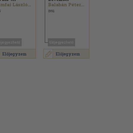
mfai László...
Balabán Péter...
5
1992
őjegyezhető
Előjegyezhető
Előjegyzem
Előjegyzem