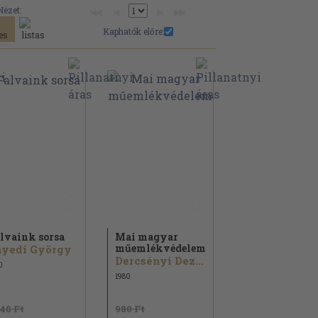
Nézet:
Kaphatók előre:
lvaink sorsa
Mai magyar
műemlékvédelem
nyedi György
Dercsényi Dezső
0
1980
240 Ft
980 Ft