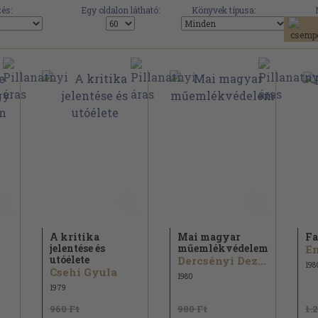
és:
Egy oldalon látható:
Könyvek típusa:
A kritika
Mai magyar
Fa
y
jelentése és
műemlékvédelem
E
utóélete
Dercsényi Dezső
198
Csehi Gyula
1980
1979
960 Ft
980 Ft
1.