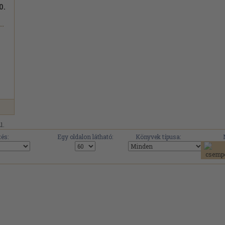
0.
..
1.
és:
Egy oldalon látható:
Könyvek típusa: