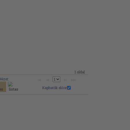
1 oldal
Nézet:
Kaphatók előre: