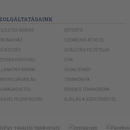
ZOLGÁLTATÁSAINK
ÉSZLETES KERESŐ
ÉRTESÍTŐ
ONTÁRUHÁZ
SZEMÉLYES ÁTVÉTEL
LŐJEGYZÉS
SZÁLLÍTÁSI FELTÉTELEK
IZESSEN KÖNYVVEL!
GYIK
ILLANATNYI ÁRAINK
OLDALTÉRKÉP
ÖNYVFELVÁSÁRLÁS
TÉMAKÖRI FA
SOMAGKÖVETÉS
ÉRDEKES TÉMAKÖREINK
ÍRLEVÉL FELIRATKOZÁS
ELÁLLÁS A SZERZŐDÉSTŐL