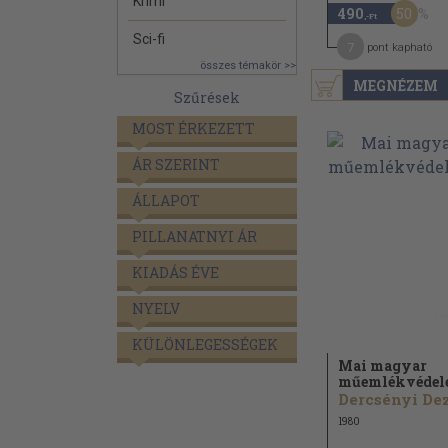
Krimi
50
490
,-Ft
Sci-fi
7
pont kapható
összes témakör >>
MEGNÉZEM
Szűrések
MOST ÉRKEZETT
ÁR SZERINT
ÁLLAPOT
PILLANATNYI ÁR
KIADÁS ÉVE
NYELV
KÜLÖNLEGESSÉGEK
Mai magyar
műemlékvédel
1980