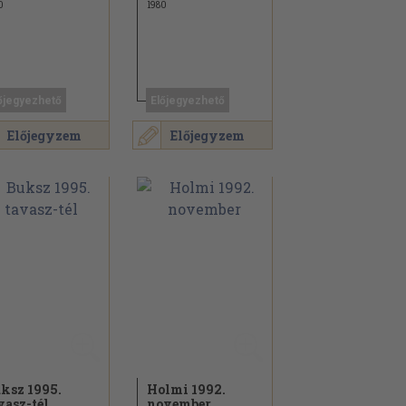
0
1980
őjegyezhető
Előjegyezhető
Előjegyzem
Előjegyzem
ksz 1995.
Holmi 1992.
vasz-tél
november