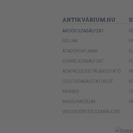
ANTIKVÁRIUM.HU
S
AKCIÓS SZABÁLYZAT
R
RÓLUNK
P
ÁTADÓPONTJAINK
E
COOKIE SZABÁLYZAT
F
ADATKEZELÉSI TÁJÉKOZTATÓ
P
ÜZLETSZABÁLYZAT/ÁSZF
K
KARRIER
C
BAGOLYMÚZEUM
H
VISSZATÉRÍTÉSI SZABÁLYZAT