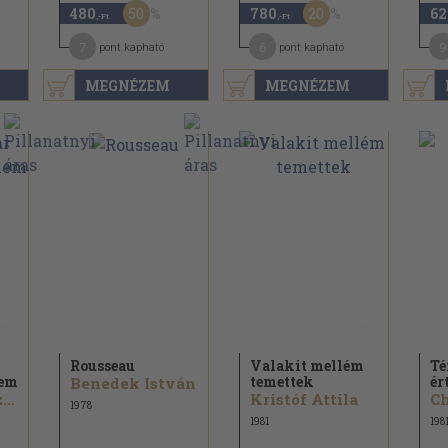
50
20
480
780
62
,-Ft
,-Ft
7
6
9
pont kapható
pont kapható
MEGNÉZEM
MEGNÉZEM
Rousseau
Valakit mellém
Té
em
temettek
ér
Benedek István
Dercsényi Dezső
Kristóf Attila
1978
1981
198