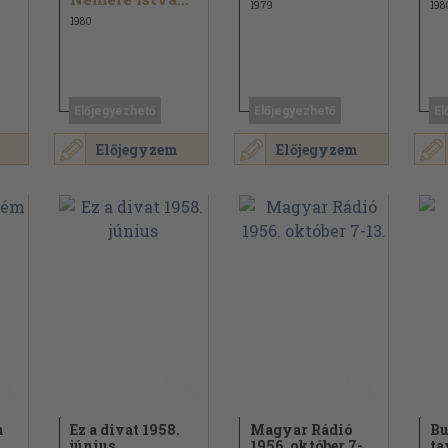
1979
198
1980
Előjegyezhető
Előjegyezhető
El
Előjegyzem
Előjegyzem
m
Ez a divat 1958.
Magyar Rádió
Bu
június
1956. október 7-
ta