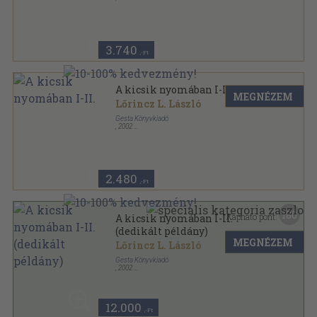
Fűzött kemény papírkötés
,
612
oldal
Lőrincz L. László Életmű-sorozat sorozat
3.740
,-Ft
A kicsik nyomában I-II.
MEGNÉZEM
Lőrincz L. László
Gesta Könyvkiadó
,
2002
Ragasztott papírkötés
,
633
oldal
2.480
,-Ft
180
Kapható pont:
A kicsik nyomában I-II.
(dedikált példány)
MEGNÉZEM
Lőrincz L. László
Gesta Könyvkiadó
,
2002
Ragasztott papírkötés
,
633
oldal
12.000
,-Ft