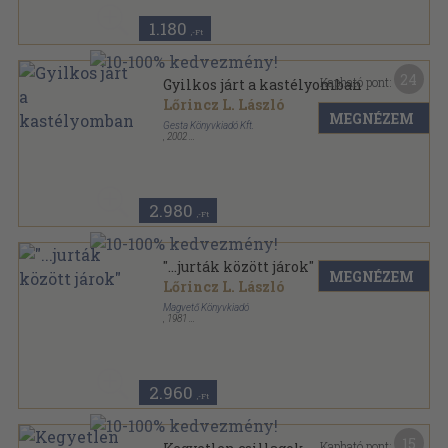
1.180
,-Ft
24
Kapható pont:
Gyilkos járt a kastélyomban
Lőrincz L. László
MEGNÉZEM
Gesta Könyvkiadó Kft.
,
2002
Fűzött keménykötés
,
270
oldal
Lőrincz L. László Életmű-sorozat sorozat
2.980
,-Ft
"...jurták között járok"
MEGNÉZEM
Lőrincz L. László
Magvető Könyvkiadó
,
1981
Ragasztott papírkötés
,
200
oldal
Gyorsuló idő sorozat
2.960
,-Ft
15
Kapható pont: