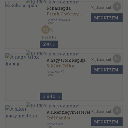
9
Kapható pont:
Rókacsapda
Frank Cockney
...
MEGNÉZEM
Pannon Könyvkiadó
,
1990
Ragasztott papírkötés
,
209
oldal
50
1.180 Ft
590
,-Ft
14
Kapható pont:
A nagy titok kapuja
Siklósi Erika
MEGNÉZEM
Astra Press Kft.
,
1995
Ragasztott papírkötés
,
247
oldal
2.840
,-Ft
8
Kapható pont:
A siker nagymesterei
Érdi Sándor
...
MEGNÉZEM
Sensus Kiadó
,
2001