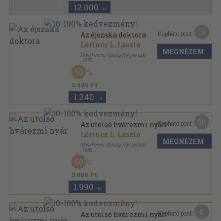
12.000
,-Ft
19
Kapható pont:
Az éjszaka doktora
Lőrincz L. László
MEGNÉZEM
Móra Ferenc Ifjúsági Könyvkiadó
,
1975
Vászon
,
380
oldal
50
2.480 Ft
1.240
,-Ft
30
Kapható pont:
Az utolsó hvárezmi nyár
Lőrincz L. László
MEGNÉZEM
Móra Ferenc Ifjúsági Könyvkiadó
,
1980
Fűzött kemény papírkötés
,
301
oldal
50
3.980 Ft
1.990
,-Ft
8
Kapható pont:
Az utolsó hvárezmi nyár