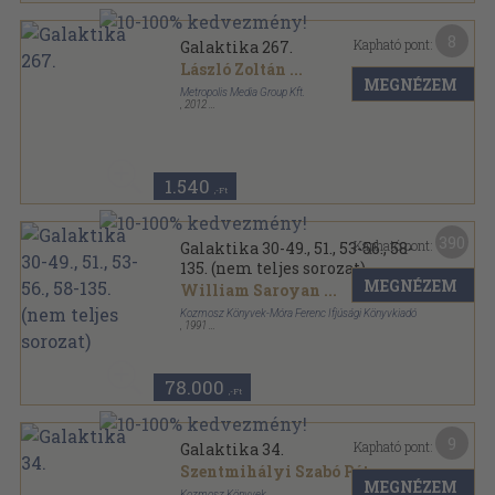
8
Kapható pont:
Galaktika 267.
László Zoltán
...
MEGNÉZEM
Metropolis Media Group Kft.
,
2012
Ragasztott papírkötés
,
97
oldal
Galaktika sorozat
1.540
,-Ft
390
Kapható pont:
Galaktika 30-49., 51., 53-56., 58-
135. (nem teljes sorozat)
MEGNÉZEM
William Saroyan
...
Kozmosz Könyvek-Móra Ferenc Ifjúsági Könyvkiadó
,
1991
Ragasztott papírkötés
,
10756
oldal
Galaktika sorozat
78.000
,-Ft
9
Kapható pont:
Galaktika 34.
Szentmihályi Szabó Péter
...
MEGNÉZEM
Kozmosz Könyvek