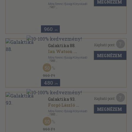
MEGNÉZEM
Móra Ferenc Ifjúsági Könyvkiadó
,
1987
Ragasztott papírkötés
,
96
oldal
Galaktika sorozat
960
,-Ft
7
Kapható pont:
Galaktika 88.
Ian Watson
...
MEGNÉZEM
Móra Ferenc Ifjúsági Könyvkiadó
,
1988
Ragasztott papírkötés
,
92
oldal
50
Galaktika sorozat
960 Ft
480
,-Ft
7
Kapható pont:
Galaktika 93.
Forgó László
...
MEGNÉZEM
Móra Ferenc Ifjúsági Könyvkiadó
,
1988
Ragasztott papírkötés
,
94
oldal
50
Galaktika sorozat
960 Ft