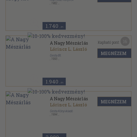
,
1982
Ragasztott papírkötés
,
303
oldal
Kozmosz Fantasztikus Könyvek sorozat
1.740
,-Ft
16
Kapható pont:
A Nagy Mészárlás
Lőrincz L. László
MEGNÉZEM
Gesta Bt.
,
1993
Ragasztott papírkötés
,
427
oldal
1.940
,-Ft
A Nagy Mészárlás
MEGNÉZEM
Lőrincz L. László
Gesta Könyvkiadó
,
1994
Ragasztott papírkötés
,
427
oldal