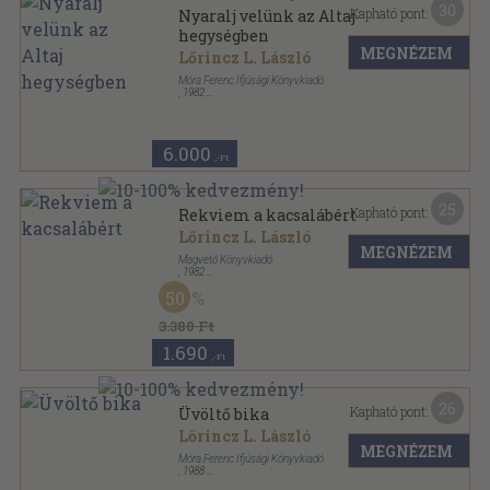
30
Kapható pont:
Nyaralj velünk az Altaj
hegységben
MEGNÉZEM
Lőrincz L. László
Móra Ferenc Ifjúsági Könyvkiadó
,
1982
Varrott keménykötés
,
79
oldal
6.000
,-Ft
25
Kapható pont:
Rekviem a kacsalábért
Lőrincz L. László
MEGNÉZEM
Magvető Könyvkiadó
,
1982
Ragasztott papírkötés
,
324
oldal
50
Rakéta Regénytár sorozat
3.380 Ft
1.690
,-Ft
26
Kapható pont:
Üvöltő bika
Lőrincz L. László
MEGNÉZEM
Móra Ferenc Ifjúsági Könyvkiadó
,
1988
Ragasztott papírkötés
,
307
oldal