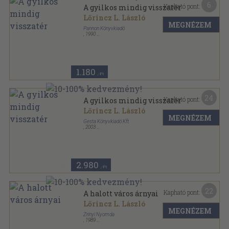
6
Kapható pont:
A gyilkos mindig visszatér
Lőrincz L. László
MEGNÉZEM
Pannon Könyvkiadó
,
1990
Ragasztott papírkötés
,
367
oldal
1.180
,-Ft
24
Kapható pont:
A gyilkos mindig visszatér
Lőrincz L. László
MEGNÉZEM
Gesta Könyvkiadó Kft.
,
2003
Fűzött keménykötés
,
455
oldal
Lőrincz L. László Életmű-sorozat sorozat
2.980
,-Ft
22
Kapható pont:
A halott város árnyai
Lőrincz L. László
MEGNÉZEM
Zrínyi Nyomda
,
1989
Ragasztott papírkötés
,
160
oldal