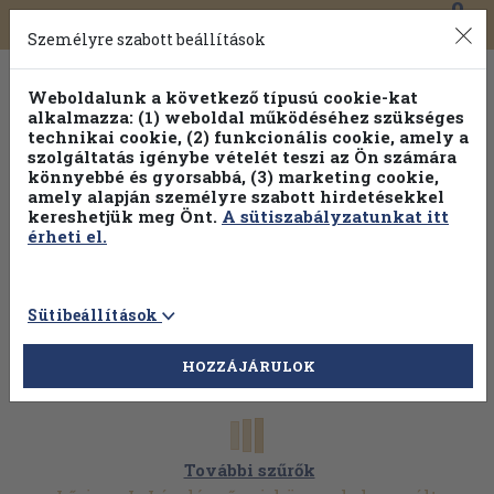
0
Toggle
Főmenü
Könyveink
navigation
Személyre szabott beállítások
Weboldalunk a következő típusú cookie-kat
alkalmazza: (1) weboldal működéséhez szükséges
technikai cookie, (2) funkcionális cookie, amely a
szolgáltatás igénybe vételét teszi az Ön számára
könnyebbé és gyorsabbá, (3) marketing cookie,
Válogasson több mint 1.000.000 kiadványunk közül
10-
amely alapján személyre szabott hirdetésekkel
100% kedvezménnyel!
kereshetjük meg Önt.
A sütiszabályzatunkat itt
érheti el.
Sütibeállítások
HOZZÁJÁRULOK
További szűrők