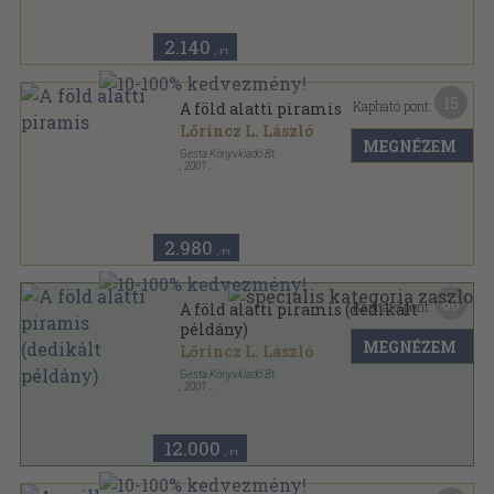
2.140
,-Ft
15
Kapható pont:
A föld alatti piramis
Lőrincz L. László
MEGNÉZEM
Gesta Könyvkiadó Bt.
,
2001
Fűzött keménykötés
,
456
oldal
Lőrincz L. László Életmű-sorozat sorozat
2.980
,-Ft
60
Kapható pont:
A föld alatti piramis (dedikált
példány)
MEGNÉZEM
Lőrincz L. László
Gesta Könyvkiadó Bt.
,
2001
Fűzött keménykötés
,
456
oldal
Lőrincz L. László Életmű-sorozat sorozat
12.000
,-Ft