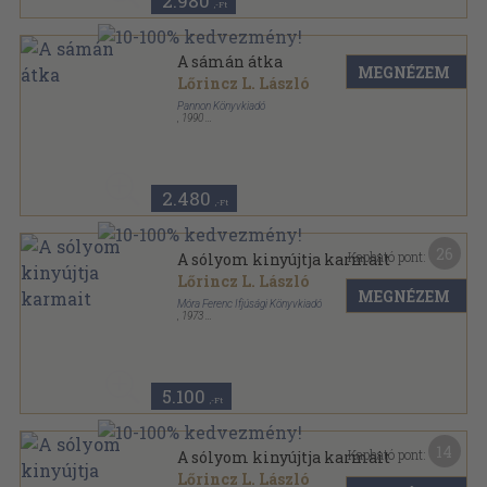
2.980
,-Ft
A sámán átka
MEGNÉZEM
Lőrincz L. László
Pannon Könyvkiadó
,
1990
Ragasztott papírkötés
,
231
oldal
2.480
,-Ft
26
Kapható pont:
A sólyom kinyújtja karmait
Lőrincz L. László
MEGNÉZEM
Móra Ferenc Ifjúsági Könyvkiadó
,
1973
Ragasztott papírkötés
,
396
oldal
5.100
,-Ft
14
Kapható pont:
A sólyom kinyújtja karmait
Lőrincz L. László