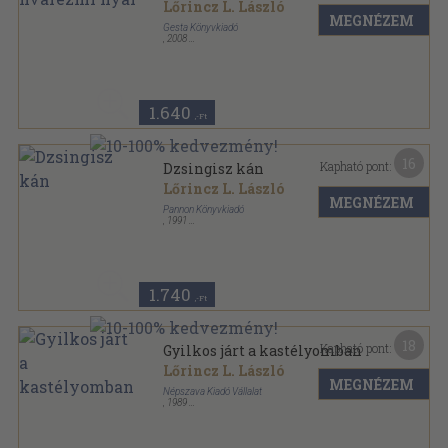
Lőrincz L. László
MEGNÉZEM
Gesta Könyvkiadó
,
2008
Ragasztott papírkötés
,
349
oldal
1.640
,-Ft
16
Kapható pont:
Dzsingisz kán
Lőrincz L. László
MEGNÉZEM
Pannon Könyvkiadó
,
1991
Ragasztott papírkötés
,
174
oldal
1.740
,-Ft
18
Kapható pont:
Gyilkos járt a kastélyomban
Lőrincz L. László
MEGNÉZEM
Népszava Kiadó Vállalat
,
1989
Ragasztott papírkötés
,
259
oldal