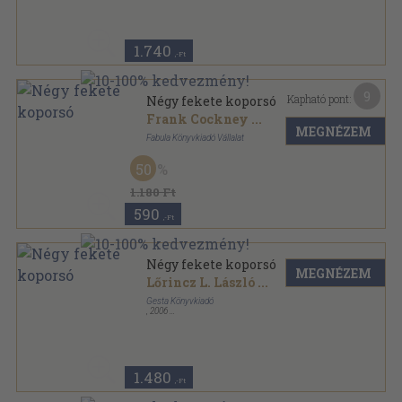
Galaktika Fantasztikus Könyvek sorozat
1.740
,-Ft
9
Kapható pont:
Négy fekete koporsó
Frank Cockney
...
MEGNÉZEM
Fabula Könyvkiadó Vállalat
Ragasztott papírkötés
,
245
oldal
50
1.180 Ft
590
,-Ft
Négy fekete koporsó
MEGNÉZEM
Lőrincz L. László
...
Gesta Könyvkiadó
,
2006
Ragasztott papírkötés
,
261
oldal
1.480
,-Ft