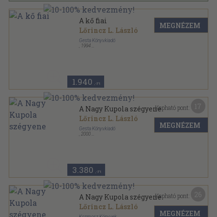
A kő fiai
MEGNÉZEM
Lőrincz L. László
Gesta Könyvkiadó
,
1994
Ragasztott papírkötés
,
560
oldal
1.940
,-Ft
17
Kapható pont:
A Nagy Kupola szégyene
Lőrincz L. László
MEGNÉZEM
Gesta Könyvkiadó
,
2000
Fűzött keménykötés
,
395
oldal
Lőrincz L. László Életmű-sorozat sorozat
3.380
,-Ft
26
Kapható pont:
A Nagy Kupola szégyene
Lőrincz L. László
MEGNÉZEM
Kozmosz Könyvek