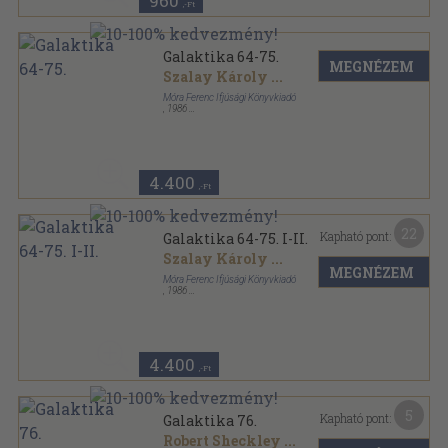
960
,-Ft
Galaktika 64-75.
MEGNÉZEM
Szalay Károly
...
Móra Ferenc Ifjúsági Könyvkiadó
,
1986
Ragasztott papírkötés
,
1152
oldal
Galaktika sorozat
4.400
,-Ft
22
Kapható pont:
Galaktika 64-75. I-II.
Szalay Károly
...
MEGNÉZEM
Móra Ferenc Ifjúsági Könyvkiadó
,
1986
Könyvkötői kötés
,
1152
oldal
Galaktika sorozat
4.400
,-Ft
5
Kapható pont:
Galaktika 76.
Robert Sheckley
...