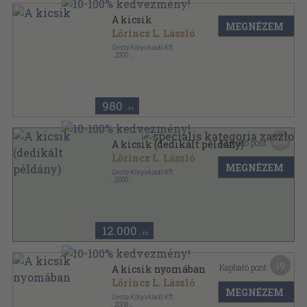
A kicsik
MEGNÉZEM
Lőrincz L. László
Gesta Könyvkiadó Kft.
,
2000
Ragasztott papírkötés
,
635
oldal
980
,-Ft
108
Kapható pont:
A kicsik (dedikált példány)
Lőrincz L. László
MEGNÉZEM
Gesta Könyvkiadó Kft.
,
2000
Ragasztott papírkötés
,
635
oldal
12.000
,-Ft
19
Kapható pont:
A kicsik nyomában
Lőrincz L. László
MEGNÉZEM
Gesta Könyvkiadó Kft.
,
2008