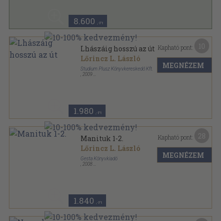
8.600
,-Ft
10
Kapható pont:
Lhászáig hosszú az út
Lőrincz L. László
MEGNÉZEM
Studium Plusz Könyvkereskedő Kft.
,
2009
Ragasztott papírkötés
,
369
oldal
1.980
,-Ft
28
Kapható pont:
Manituk 1-2.
Lőrincz L. László
MEGNÉZEM
Gesta Könyvkiadó
,
2008
Ragasztott papírkötés
,
685
oldal
1.840
,-Ft