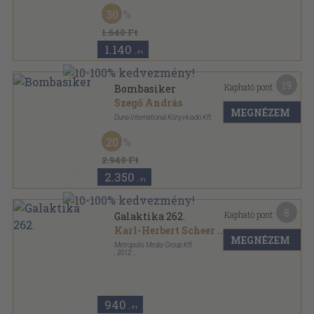
Fűzött kemény papírkötés
,
312
oldal
30
1.640 Ft
1.140
,-Ft
19
Kapható pont:
Bombasiker
Szegő András
MEGNÉZEM
Duna International Könyvkiadó Kft.
Fűzött kemény papírkötés
,
247
oldal
20
2.940 Ft
2.350
,-Ft
8
Kapható pont:
Galaktika 262.
Karl-Herbert Scheer
...
MEGNÉZEM
Metropolis Media Group Kft.
,
2012
Ragasztott papírkötés
,
98
oldal
Galaktika sorozat
940
,-Ft