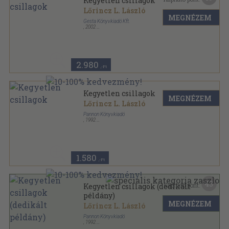
Kegyetlen csillagok
Lőrincz L. László
MEGNÉZEM
Gesta Könyvkiadó Kft.
,
2002
Fűzött keménykötés
,
390
oldal
Lőrincz L. László Életmű-sorozat sorozat
2.980
,-Ft
Kegyetlen csillagok
MEGNÉZEM
Lőrincz L. László
Pannon Könyvkiadó
,
1992
Ragasztott papírkötés
,
315
oldal
1.580
,-Ft
43
Kapható pont:
Kegyetlen csillagok (dedikált
példány)
MEGNÉZEM
Lőrincz L. László
Pannon Könyvkiadó
,
1992
Ragasztott papírkötés
,
315
oldal