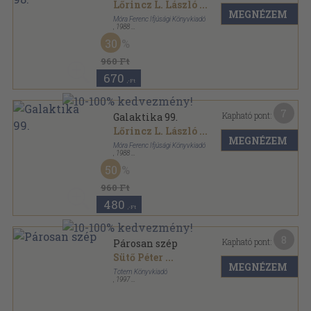
Lőrincz L. László
...
MEGNÉZEM
Móra Ferenc Ifjúsági Könyvkiadó
,
1988
Ragasztott papírkötés
,
96
oldal
30
Galaktika sorozat
960 Ft
670
,-Ft
7
Kapható pont:
Galaktika 99.
Lőrincz L. László
...
MEGNÉZEM
Móra Ferenc Ifjúsági Könyvkiadó
,
1988
Ragasztott papírkötés
,
96
oldal
50
Galaktika sorozat
960 Ft
480
,-Ft
8
Kapható pont:
Párosan szép
Sütő Péter
...
MEGNÉZEM
Totem Könyvkiadó
,
1997
Ragasztott papírkötés
,
239
oldal