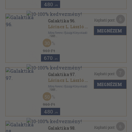
480
,-Ft
6
Kapható pont:
Galaktika 96.
Lőrincz L. László
...
MEGNÉZEM
Móra Ferenc Ifjúsági Könyvkiadó
,
1988
Ragasztott papírkötés
,
96
oldal
30
Galaktika sorozat
960 Ft
670
,-Ft
7
Kapható pont:
Galaktika 97.
Lőrincz L. László
...
MEGNÉZEM
Móra Ferenc Ifjúsági Könyvkiadó
,
1988
Ragasztott papírkötés
,
96
oldal
50
Galaktika sorozat
960 Ft
480
,-Ft
6
Kapható pont:
Galaktika 98.