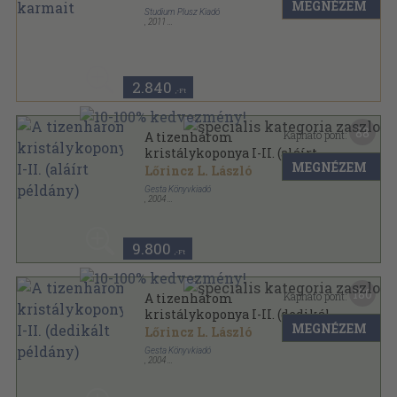
MEGNÉZEM
Studium Plusz Kiadó
,
2011
Ragasztott papírkötés
,
388
oldal
2.840
,-Ft
88
Kapható pont:
A tizenhárom
kristálykoponya I-II. (aláírt
MEGNÉZEM
példány)
Lőrincz L. László
Gesta Könyvkiadó
,
2004
Ragasztott papírkötés
,
839
oldal
9.800
,-Ft
180
Kapható pont:
A tizenhárom
kristálykoponya I-II. (dedikált
MEGNÉZEM
példány)
Lőrincz L. László
Gesta Könyvkiadó
,
2004
Ragasztott papírkötés
,
839
oldal