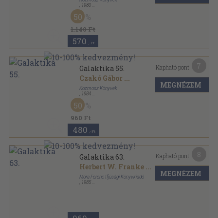
,
1980
Ragasztott papírkötés
,
124
oldal
50
Galaktika sorozat
1.140 Ft
570
,-Ft
7
Kapható pont:
Galaktika 55.
Czakó Gábor
...
MEGNÉZEM
Kozmosz Könyvek
,
1984
Ragasztott papírkötés
,
125
oldal
50
Galaktika sorozat
960 Ft
480
,-Ft
8
Kapható pont:
Galaktika 63.
Herbert W. Franke
...
MEGNÉZEM
Móra Ferenc Ifjúsági Könyvkiadó
,
1985
Ragasztott papírkötés
,
96
oldal
Galaktika sorozat