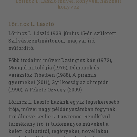
Lőrincz L. László művei, könyvek, használt
könyvek
Lőrincz L. László
Lőrincz L. László 1939. június 15-én született
Szilvásszentmártonon, magyar író,
műfordító.
Főbb irodalmi művei: Dzsingisz kán (1972),
Mongol mitológia (1975), Démonok és
varázslók Tibetben (1988), A piramis
gyermekei (2011), Gyilkosság az olimpián
(1990), A Fekete Özvegy (2009)
Lőrincz L. László hazánk egyik legsikeresebb
írója, művei nagy példányszámban fogynak.
Írói álneve Leslie L. Lawrence. Rendkívül
termékeny író, ír tudományos műveket a
keleti kultúráról, regényeket, novellákat.