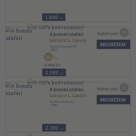
1.480
,-Ft
19
Kapható pont:
A hosszú szafári
Lőrincz L. László
MEGNÉZEM
Gesta Könyvkiadó Kft.
,
2000
Fűzött kemény papírkötés
,
356
oldal
30
Lőrincz L. László Életmű-sorozat sorozat
2.980 Ft
2.080
,-Ft
19
Kapható pont:
A hosszú szafári
Lőrincz L. László
MEGNÉZEM
Kozmosz Könyvek
,
1984
Ragasztott papírkötés
,
326
oldal
Kozmosz Fantasztikus Könyvek sorozat
2.380
,-Ft