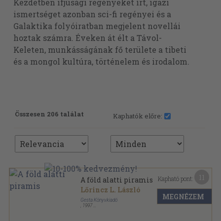
Kezdetben ifjúsági regényeket írt, igazi
ismertséget azonban sci-fi regényei és a
Galaktika folyóiratban megjelent novellái
hoztak számra. Éveken át élt a Távol-
Keleten, munkásságának fő területe a tibeti
és a mongol kultúra, történelem és irodalom.
Összesen 206 találat
Kaphatók előre:
11
Kapható pont:
A föld alatti piramis
Lőrincz L. László
MEGNÉZEM
Gesta Könyvkiadó
,
1997
Ragasztott papírkötés
,
405
oldal