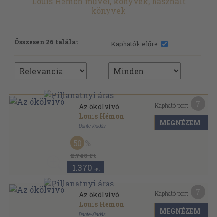
Louis Hémon művei, könyvek, használt
könyvek
Összesen 26 találat
Kaphatók előre:
7
Kapható pont:
Az ökölvívó
Louis Hémon
MEGNÉZEM
Dante-Kiadás
Varrott papírkötés
,
168
oldal
50
2.740 Ft
1.370
,-Ft
7
Kapható pont:
Az ökölvívó
Louis Hémon
MEGNÉZEM
Dante-Kiadás