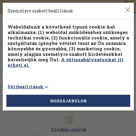
0
Toggle
Főmenü
Könyveink
navigation
Személyre szabott beállítások
Weboldalunk a következő típusú cookie-kat
alkalmazza: (1) weboldal működéséhez szükséges
technikai cookie, (2) funkcionális cookie, amely a
szolgáltatás igénybe vételét teszi az Ön számára
könnyebbé és gyorsabbá, (3) marketing cookie,
Válogasson több mint 30 000 kötet közül
amely alapján személyre szabott hirdetésekkel
Hobbi témakörökben
20% kedvezménnyel!
kereshetjük meg Önt.
A sütiszabályzatunkat itt
érheti el.
Sütibeállítások
HOZZÁJÁRULOK
További szűrők