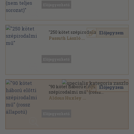
Aranyozott kiadói egész vászonkötés
,
5796
oldal
Előjegyezhető
Külföldi regényírók sorozat
"250 kötet szépirodalmi mű"
Előjegyzem
Passuth László
...
Vegyes
,
83471
oldal
Előjegyezhető
"90 kötet háború előtti
Előjegyzem
szépirodalmi mű" (rossz
állapotú)
Aldous Huxley
...
Vegyes
,
28018
oldal
Előjegyezhető