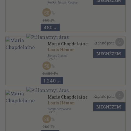
MEGNÉZEM
Franklin Társulat Kiadása
Aranyozott kiadói egész vászonkötés
,
161
oldal
50
Külföldi regényírók sorozat
960 Ft
480
,-Ft
6
Kapható pont:
Maria Chapdelaine
Louis Hémon
MEGNÉZEM
Bernard Grasset
,
1927
Félbőr
,
254
oldal
50
2.480 Ft
1.240
,-Ft
4
Kapható pont:
Maria Chapdelaine
Louis Hémon
MEGNÉZEM
Európa Könyvkiadó
,
1957
Könyvkötői kötés
,
168
oldal
20
960 Ft