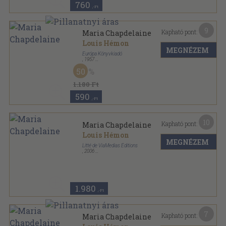
760
,-Ft
9
Kapható pont:
Maria Chapdelaine
Louis Hémon
MEGNÉZEM
Európa Könyvkiadó
,
1957
Félvászon
,
168
oldal
50
1.180 Ft
590
,-Ft
10
Kapható pont:
Maria Chapdelaine
Louis Hémon
MEGNÉZEM
Litté de ViaMedias Éditions
,
2006
Ragasztott papírkötés
,
170
oldal
Les Grands Classiques de la Littérature du Québec-
Litté poche sorozat
1.980
,-Ft
7
Kapható pont:
Maria Chapdelaine