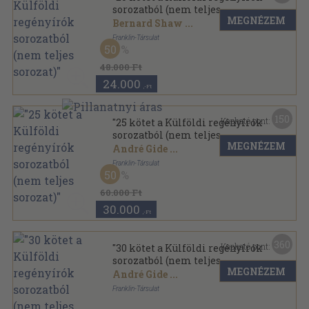
sorozatból (nem teljes
MEGNÉZEM
sorozat)"
Bernard Shaw
...
Franklin-Társulat
50
Aranyozott kiadói egész vászonkötés
,
4146
oldal
Külföldi regényírók sorozat
48.000 Ft
24.000
,-Ft
150
Kapható pont:
"25 kötet a Külföldi regényírók
sorozatból (nem teljes
MEGNÉZEM
sorozat)"
André Gide
...
Franklin-Társulat
50
Aranyozott kiadói egész vászonkötés
,
5178
oldal
Külföldi regényírók sorozat
60.000 Ft
30.000
,-Ft
360
Kapható pont:
"30 kötet a Külföldi regényírók
sorozatból (nem teljes
MEGNÉZEM
sorozat)"
André Gide
...
Franklin-Társulat
Aranyozott kiadói egész vászonkötés
,
6333
oldal