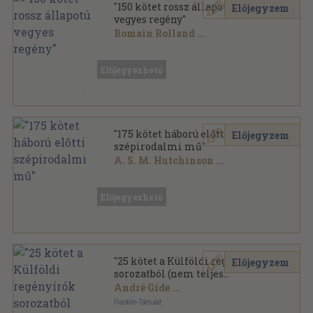
"150 kötet rossz állapotú
Előjegyzem
vegyes regény"
Romain Rolland
...
Vegyes
,
55445
oldal
Előjegyezhető
"175 kötet háború előtti
Előjegyzem
szépirodalmi mű"
A. S. M. Hutchinson
...
Vegyes
,
50107
oldal
Előjegyezhető
"25 kötet a Külföldi regényírók
Előjegyzem
sorozatból (nem teljes
sorozat)"
André Gide
...
Franklin-Társulat