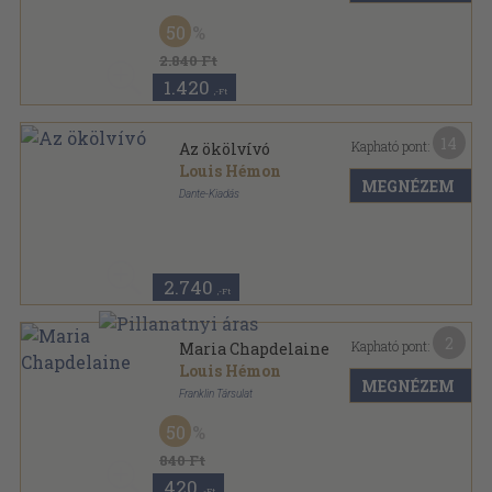
Vászon
,
168
oldal
50
2.840 Ft
1.420
,-Ft
14
Kapható pont:
Az ökölvívó
Louis Hémon
MEGNÉZEM
Dante-Kiadás
Könyvkötői vászonkötés
,
168
oldal
2.740
,-Ft
2
Kapható pont:
Maria Chapdelaine
Louis Hémon
MEGNÉZEM
Franklin Társulat
Aranyozott gerincű kiadói vászonkötés
,
161
oldal
50
Országos Magyar Katolikus Diákszövetség könyvei
sorozat
840 Ft
420
,-Ft