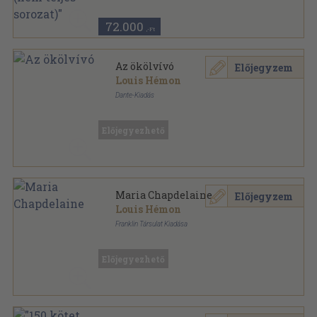
Külföldi regényírók sorozat
72.000
,-Ft
Az ökölvívó
Előjegyzem
Louis Hémon
Dante-Kiadás
Könyvkötői kötés
,
168
oldal
Előjegyezhető
Maria Chapdelaine
Előjegyzem
Louis Hémon
Franklin Társulat Kiadása
Könyvkötői kötés
,
161
oldal
Külföldi regényírók sorozat
Előjegyezhető