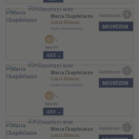
4
Kapható pont:
Maria Chapdelaine
Louis Hémon
MEGNÉZEM
Franklin-Társulat Kiadása
Félvászon
,
161
oldal
50
Külföldi regényírók sorozat
960 Ft
480
,-Ft
7
Kapható pont:
Maria Chapdelaine
Louis Hémon
MEGNÉZEM
Franklin-Társulat Kiadása
Aranyozott kiadói egész vászonkötés
,
161
oldal
50
Külföldi regényírók sorozat
960 Ft
480
,-Ft
2
Kapható pont:
Maria Chapdelaine
Louis Hémon