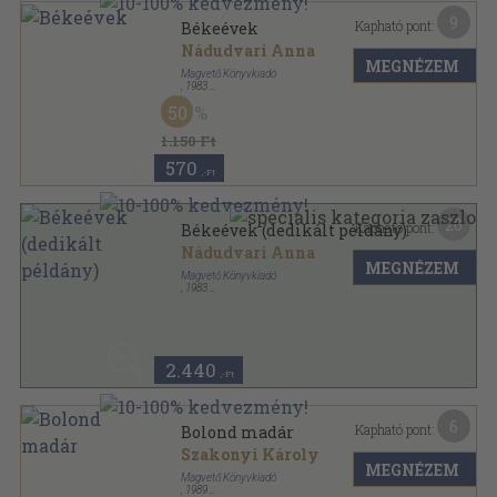
9
Kapható pont:
Békeévek
Nádudvari Anna
MEGNÉZEM
Magvető Könyvkiadó
,
1983
Vászon
,
243
oldal
50
1.150 Ft
570
,-Ft
20
Kapható pont:
Békeévek (dedikált példány)
Nádudvari Anna
MEGNÉZEM
Magvető Könyvkiadó
,
1983
Vászon
,
243
oldal
2.440
,-Ft
6
Kapható pont:
Bolond madár
Szakonyi Károly
MEGNÉZEM
Magvető Könyvkiadó
,
1989