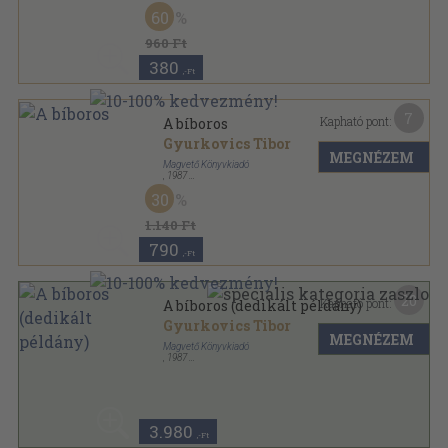
Ragasztott papírkötés
,
478
oldal
60
960 Ft
380
,-Ft
7
Kapható pont:
A bíboros
Gyurkovics Tibor
MEGNÉZEM
Magvető Könyvkiadó
,
1987
Vászon
,
339
oldal
30
1.140 Ft
790
,-Ft
20
Kapható pont:
A bíboros (dedikált példány)
Gyurkovics Tibor
MEGNÉZEM
Magvető Könyvkiadó
,
1987
Vászon
,
339
oldal
3.980
,-Ft