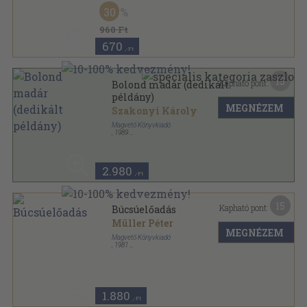
Ragasztott papírkötés
,
311
oldal
30
Rakéta Regénytár sorozat
960 Ft
670
,-Ft
15
Kapható pont:
Bolond madár (dedikált
példány)
MEGNÉZEM
Szakonyi Károly
Magvető Könyvkiadó
,
1989
Ragasztott papírkötés
,
311
oldal
Rakéta Regénytár sorozat
2.980
,-Ft
15
Kapható pont:
Búcsúelőadás
Müller Péter
MEGNÉZEM
Magvető Könyvkiadó
,
1981
Fűzött keménykötés
,
387
oldal
1.880
,-Ft