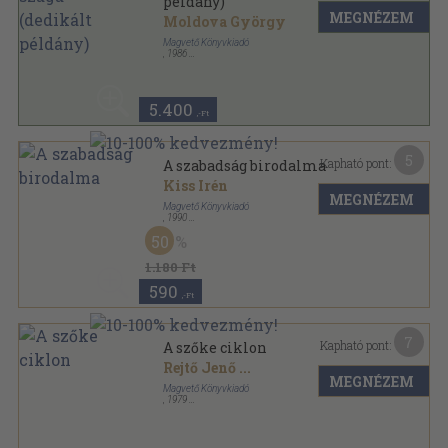
példány)
MEGNÉZEM
Moldova György
Magvető Könyvkiadó
,
1986
Vászon
,
394
oldal
5.400
,-Ft
5
Kapható pont:
A szabadság birodalma
Kiss Irén
MEGNÉZEM
Magvető Könyvkiadó
,
1990
Ragasztott papírkötés
,
300
oldal
50
1.180 Ft
590
,-Ft
7
Kapható pont:
A szőke ciklon
Rejtő Jenő
...
MEGNÉZEM
Magvető Könyvkiadó
,
1979
Ragasztott papírkötés
,
232
oldal
Albatrosz Könyvek sorozat