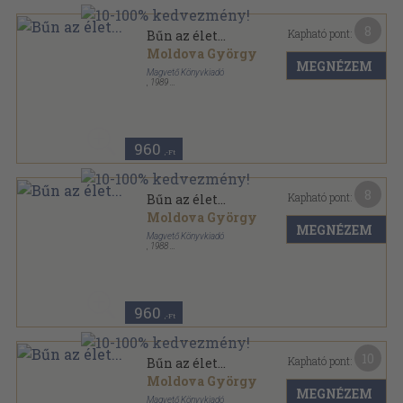
8
Kapható pont:
Bűn az élet...
Moldova György
MEGNÉZEM
Magvető Könyvkiadó
,
1989
Ragasztott papírkötés
,
585
oldal
960
,-Ft
8
Kapható pont:
Bűn az élet...
Moldova György
MEGNÉZEM
Magvető Könyvkiadó
,
1988
Ragasztott papírkötés
,
585
oldal
960
,-Ft
10
Kapható pont:
Bűn az élet...
Moldova György
MEGNÉZEM
Magvető Könyvkiadó