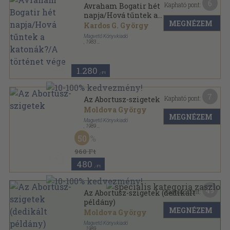
6
Kapható pont:
Avraham Bogatir hét
napja/Hová tűntek a
MEGNÉZEM
katonák?/A történet vége
Kardos G. György
Magvető Könyvkiadó
,
1983
Vászon
,
733
oldal
1.280
,-Ft
7
Kapható pont:
Az Abortusz-szigetek
Moldova György
MEGNÉZEM
Magvető Könyvkiadó
,
1989
Ragasztott papírkötés
,
317
oldal
50
960 Ft
480
,-Ft
49
Kapható pont:
Az Abortusz-szigetek (dedikált
példány)
MEGNÉZEM
Moldova György
Magvető Könyvkiadó
,
1989