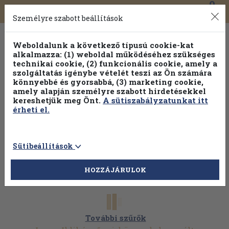
0
Toggle
Főmenü
Könyveink
navigation
Személyre szabott beállítások
Weboldalunk a következő típusú cookie-kat
alkalmazza: (1) weboldal működéséhez szükséges
technikai cookie, (2) funkcionális cookie, amely a
szolgáltatás igénybe vételét teszi az Ön számára
könnyebbé és gyorsabbá, (3) marketing cookie,
Válogasson több mint 1.000.000 kiadványunk közül
10-
amely alapján személyre szabott hirdetésekkel
100% kedvezménnyel!
kereshetjük meg Önt.
A sütiszabályzatunkat itt
érheti el.
Sütibeállítások
HOZZÁJÁRULOK
További szűrők