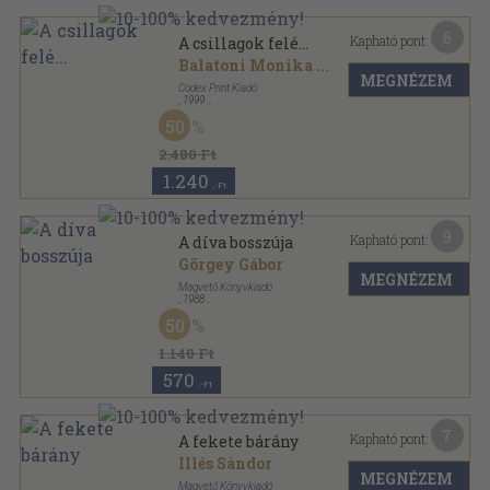
6
Kapható pont:
A csillagok felé...
Balatoni Monika
...
MEGNÉZEM
Codex Print Kiadó
,
1999
Ragasztott papírkötés
,
318
oldal
50
Nemzeti könyvtár sorozat
2.480 Ft
1.240
,-Ft
9
Kapható pont:
A díva bosszúja
Görgey Gábor
MEGNÉZEM
Magvető Könyvkiadó
,
1988
Vászon
,
253
oldal
50
1.140 Ft
570
,-Ft
7
Kapható pont:
A fekete bárány
Illés Sándor
MEGNÉZEM
Magvető Könyvkiadó