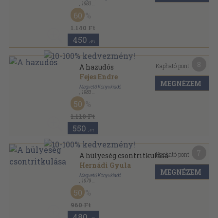
,
1983
Vászon
,
348
oldal
60
1.140 Ft
450
,-Ft
8
Kapható pont:
A hazudós
Fejes Endre
MEGNÉZEM
Magvető Könyvkiadó
,
1983
Fűzött kemény papírkötés
,
354
oldal
50
Fejes Endre novellái sorozat
1.110 Ft
550
,-Ft
7
Kapható pont:
A hülyeség csontritkulása
Hernádi Gyula
MEGNÉZEM
Magvető Könyvkiadó
,
1979
Fűzött keménykötés
,
535
oldal
50
960 Ft
480