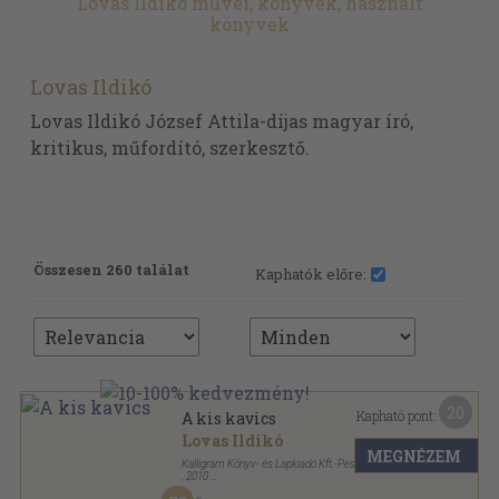
Lovas Ildikó művei, könyvek, használt
könyvek
Lovas Ildikó
Lovas Ildikó József Attila-díjas magyar író,
kritikus, műfordító, szerkesztő.
Összesen 260 találat
Kaphatók előre:
20
Kapható pont:
A kis kavics
Lovas Ildikó
MEGNÉZEM
Kalligram Könyv- és Lapkiadó Kft.-Pesti Kalligram Kft.
,
2010
Fűzött kemény papírkötés
,
327
oldal