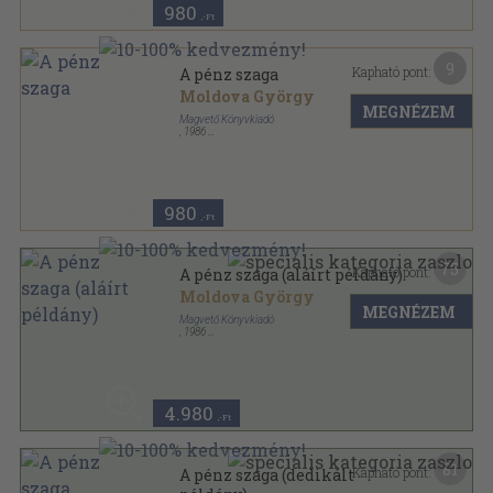
980
,-Ft
9
Kapható pont:
A pénz szaga
Moldova György
MEGNÉZEM
Magvető Könyvkiadó
,
1986
Fűzött kemény papírkötés
,
394
oldal
980
,-Ft
75
Kapható pont:
A pénz szaga (aláírt példány)
Moldova György
MEGNÉZEM
Magvető Könyvkiadó
,
1986
Vászon
,
394
oldal
4.980
,-Ft
81
Kapható pont:
A pénz szaga (dedikált