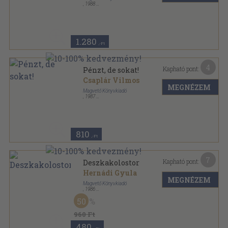
,
1988
Fűzött keménykötés
,
585
oldal
1.280
,-Ft
4
Kapható pont:
Pénzt, de sokat!
Csaplár Vilmos
MEGNÉZEM
Magvető Könyvkiadó
,
1987
Könyvkötői kötés
,
294
oldal
810
,-Ft
7
Kapható pont:
Deszkakolostor
Hernádi Gyula
MEGNÉZEM
Magvető Könyvkiadó
,
1986
Vászon
,
323
oldal
50
Hernádi Gyula művei sorozat
960 Ft
480