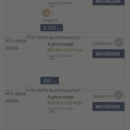
MEGNÉZEM
Magvető Könyvkiadó
,
1983
Fűzött kemény papírkötés
,
239
oldal
20
2.780 Ft
2.220
,-Ft
13
Kapható pont:
A pénz szaga
Moldova György
MEGNÉZEM
Magvető Könyvkiadó
,
1986
Ragasztott papírkötés
,
394
oldal
880
,-Ft
15
Kapható pont:
A pénz szaga
Moldova György
MEGNÉZEM
Magvető Könyvkiadó
,
1986
Vászon
,
394
oldal