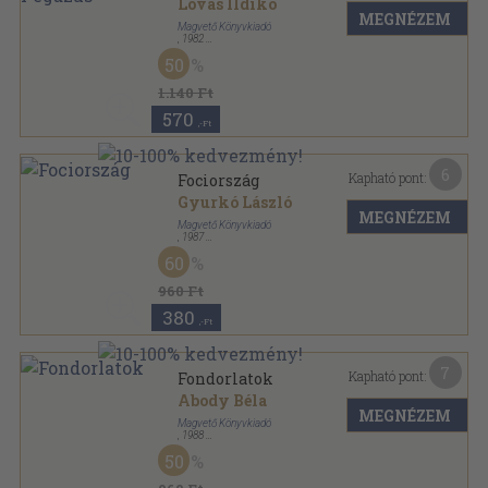
Lovas Ildikó
MEGNÉZEM
Magvető Könyvkiadó
,
1982
Vászon
,
420
oldal
50
1.140 Ft
570
,-Ft
6
Kapható pont:
Fociország
Gyurkó László
MEGNÉZEM
Magvető Könyvkiadó
,
1987
Ragasztott papírkötés
,
178
oldal
60
960 Ft
380
,-Ft
7
Kapható pont:
Fondorlatok
Abody Béla
MEGNÉZEM
Magvető Könyvkiadó
,
1988
Ragasztott papírkötés
,
286
oldal
50