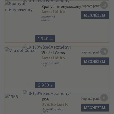
10
Kapható pont:
Spanyol menyasszony
Lovas Ildikó
MEGNÉZEM
Kalligram Kft.
,
2007
Fűzött kemény papírkötés
,
299
oldal
1.940
,-Ft
15
Kapható pont:
Via del Corso
Lovas Ildikó
MEGNÉZEM
Orpheus Kiadó Kft.
,
2001
Ragasztott papírkötés
,
243
oldal
Orpheus Könyvek sorozat
2.930
,-Ft
6
Kapható pont:
1956
Gyurkó László
MEGNÉZEM
Magvető Könyvkiadó
,
1987