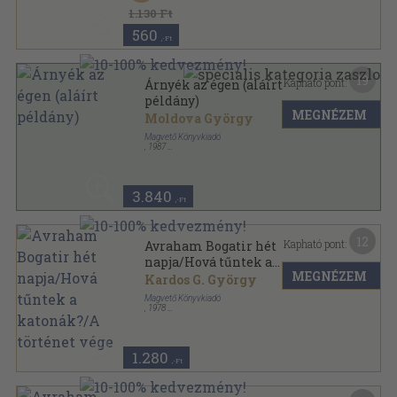
1.130 Ft
560
,-Ft
19
Kapható pont:
Árnyék az égen (aláírt
példány)
MEGNÉZEM
Moldova György
Magvető Könyvkiadó
,
1987
Vászon
,
327
oldal
3.840
,-Ft
12
Kapható pont:
Avraham Bogatir hét
napja/Hová tűntek a
MEGNÉZEM
katonák?/A történet vége
Kardos G. György
Magvető Könyvkiadó
,
1978
Fűzött keménykötés
,
761
oldal
1.280
,-Ft