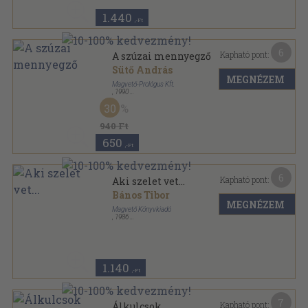
1.440
,-Ft
6
Kapható pont:
A szúzai mennyegző
Sütő András
MEGNÉZEM
Magvető-Prológus Kft.
,
1990
Tűzött kötés
,
80
oldal
30
A magyar dráma fóruma sorozat
940 Ft
650
,-Ft
6
Kapható pont:
Aki szelet vet...
Bános Tibor
MEGNÉZEM
Magvető Könyvkiadó
,
1986
Vászon
,
459
oldal
1.140
,-Ft
7
Kapható pont:
Álkulcsok