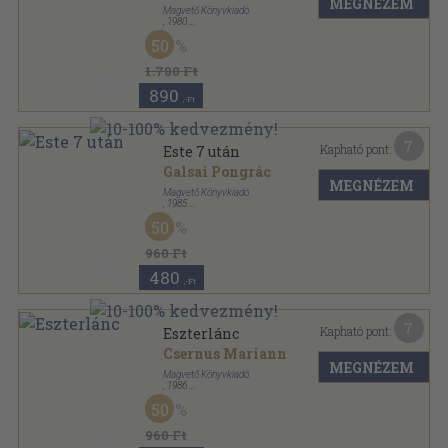
MEGNÉZEM
Magvető Könyvkiadó
,
1980
Vászon
,
377
oldal
50
1.780 Ft
890
,-Ft
7
Kapható pont:
Este 7 után
Galsai Pongrác
MEGNÉZEM
Magvető Könyvkiadó
,
1985
Vászon
,
421
oldal
50
960 Ft
480
,-Ft
7
Kapható pont:
Eszterlánc
Csernus Mariann
MEGNÉZEM
Magvető Könyvkiadó
,
1986
Ragasztott papírkötés
,
299
oldal
50
Rakéta Regénytár sorozat
960 Ft