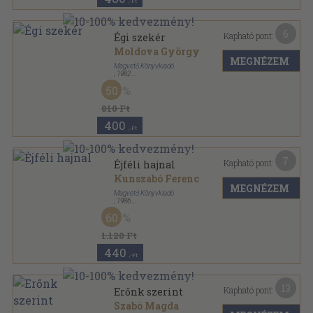
,-Ft
6
Kapható pont:
Égi szekér
Moldova György
MEGNÉZEM
Magvető Könyvkiadó
,
1982
Vászon
,
427
oldal
50
810 Ft
400
,-Ft
7
Kapható pont:
Éjféli hajnal
Kunszabó Ferenc
MEGNÉZEM
Magvető Könyvkiadó
,
1986
Fűzött keménykötés
,
215
oldal
60
1.120 Ft
440
,-Ft
13
Kapható pont:
Erőnk szerint
Szabó Magda