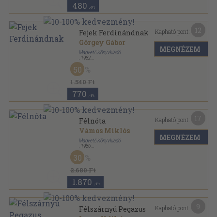
480
,-Ft
12
Kapható pont:
Fejek Ferdinándnak
Görgey Gábor
MEGNÉZEM
Magvető Könyvkiadó
,
1982
Ragasztott kemény kötés
,
298
oldal
50
1.540 Ft
770
,-Ft
17
Kapható pont:
Félnóta
Vámos Miklós
MEGNÉZEM
Magvető Könyvkiadó
,
1986
Vászon
,
359
oldal
30
2.680 Ft
1.870
,-Ft
9
Kapható pont:
Félszárnyú Pegazus