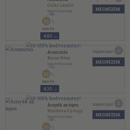
Csiki László
MEGNÉZEM
Magvető Könyvkiadó
,
1986
Vászon
,
373
oldal
50
960 Ft
480
,-Ft
6
Kapható pont:
Áramütés
Bacsó Péter
MEGNÉZEM
Magvető Könyvkiadó
,
1979
Ragasztott papírkötés
,
334
oldal
50
Ötlettől a filmig sorozat
860 Ft
430
,-Ft
8
Kapható pont:
Árnyék az égen
Moldova György
MEGNÉZEM
Magvető Könyvkiadó
,
1987
Vászon
,
327
oldal
50