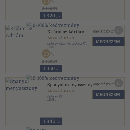
50
2.640 Ft
1.320
,-Ft
16
Kapható pont:
Kijárat az Adriára
Lovas Ildikó
MEGNÉZEM
Kalligram Könyv- és Lapkiadó Kft.
,
2006
Fűzött kemény papírkötés
,
286
oldal
20
2.440 Ft
1.950
,-Ft
16
Kapható pont:
Spanyol menyasszony
Lovas Ildikó
MEGNÉZEM
Kalligram Kft.
,
2008
Fűzött kemény papírkötés
,
299
oldal
1.940
,-Ft