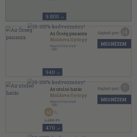
Ragasztott papírkötés
,
317
oldal
9.800
,-Ft
14
Kapható pont:
Az Őrség panasza
Moldova György
MEGNÉZEM
Magvető Könyvkiadó
,
1987
Vászon
,
477
oldal
Moldova György riport sorozat
940
,-Ft
7
Kapható pont:
Az utolsó határ
Moldova György
MEGNÉZEM
Magvető Könyvkiadó
,
1990
Ragasztott papírkötés
,
309
oldal
60
1.180 Ft
470
,-Ft