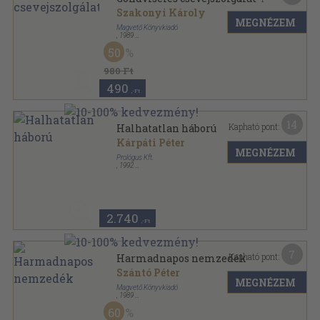
Szakonyi Károly
MEGNÉZEM
Magvető Könyvkiadó
,
1989
Ragasztott papírkötés
,
279
oldal
50
980 Ft
490
,-Ft
14
Kapható pont:
Halhatatlan háború
Kárpáti Péter
MEGNÉZEM
Prológus Kft.
,
1992
Tűzött kötés
,
199
oldal
2.740
,-Ft
7
Kapható pont:
Harmadnapos nemzedék
Szántó Péter
MEGNÉZEM
Magvető Könyvkiadó
,
1989
Ragasztott papírkötés
,
333
oldal
60