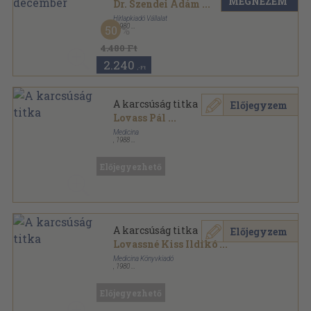
MEGNÉZEM
Dr. Szendei Ádám
...
Hírlapkiadó Vállalat
,
1980
50
Tűzött kötés
,
138
oldal
Egészség sorozat
4.480 Ft
2.240
,-Ft
A karcsúság titka
Előjegyzem
Lovass Pál
...
Medicina
,
1988
Könyvkötői kötés
,
357
oldal
Előjegyezhető
A karcsúság titka
Előjegyzem
Lovassné Kiss Ildikó
...
Medicina Könyvkiadó
,
1980
Könyvkötői vászonkötés
,
285
oldal
Előjegyezhető