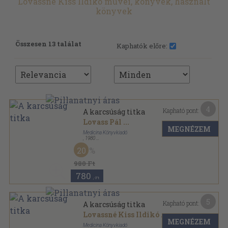
Lovassné Kiss Ildikó művei, könyvek, használt
könyvek
Összesen 13 találat
Kaphatók előre:
4
Kapható pont:
A karcsúság titka
Lovass Pál
...
MEGNÉZEM
Medicina Könyvkiadó
,
1980
Könyvkötői kötés
,
285
oldal
20
980 Ft
780
,-Ft
5
Kapható pont:
A karcsúság titka
Lovassné Kiss Ildikó
...
MEGNÉZEM
Medicina Könyvkiadó