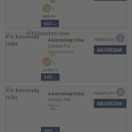
,
1980
Fűzött kemény papírkötés
,
285
oldal
30
880 Ft
610
,-Ft
9
Kapható pont:
A karcsúság titka
Lovass Pál
...
MEGNÉZEM
Medicina Könyvkiadó
,
1975
Ragasztott papírkötés
,
175
oldal
50
1.180 Ft
590
,-Ft
9
Kapható pont:
A karcsúság titka
Lovass Pál
...
MEGNÉZEM
Medicina
,
1988
Ragasztott papírkötés
,
357
oldal
980
,-Ft