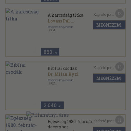
13
Kapható pont:
A karcsúság titka
Lovass Pál
...
MEGNÉZEM
Medicina Könyvkiadó
,
1984
Fűzött kemény papírkötés
,
357
oldal
880
,-Ft
13
Kapható pont:
Bibliai csodák
Dr. Milan Ryzl
MEGNÉZEM
Medicina Könyvkiadó
,
1992
Ragasztott papírkötés
,
166
oldal
2.640
,-Ft
11
Kapható pont:
Egészség 1980. február-
december