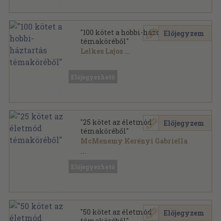
"100 kötet a hobbi-háztartás
Előjegyzem
témaköréből"
Lelkes Lajos
...
Vegyes
,
17977
oldal
Előjegyezhető
"25 kötet az életmód
Előjegyzem
témaköréből"
McMenemy Kerényi Gabriella
...
Előjegyezhető
Vegyes
,
5587
oldal
"50 kötet az életmód
Előjegyzem
témaköréből"