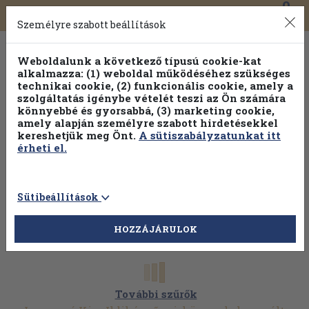
0
Toggle
Főmenü
Könyveink
navigation
Személyre szabott beállítások
Weboldalunk a következő típusú cookie-kat
alkalmazza: (1) weboldal működéséhez szükséges
technikai cookie, (2) funkcionális cookie, amely a
szolgáltatás igénybe vételét teszi az Ön számára
könnyebbé és gyorsabbá, (3) marketing cookie,
amely alapján személyre szabott hirdetésekkel
kereshetjük meg Önt.
A sütiszabályzatunkat itt
érheti el.
Sütibeállítások
HOZZÁJÁRULOK
További szűrők