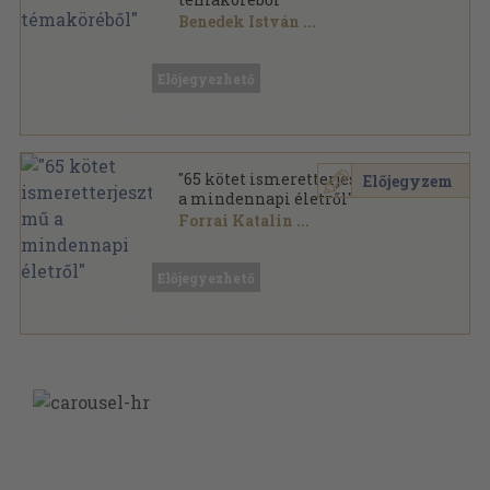
Benedek István
...
Vegyes
,
9601
oldal
Előjegyezhető
"65 kötet ismeretterjesztő mű
Előjegyzem
a mindennapi életről"
Forrai Katalin
...
Vegyes
,
15745
oldal
Előjegyezhető