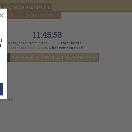
k: Régiségkereskedés.hu
A kosaram
HÍRLEVÉL
BELÉPÉS/REGISZTRÁCIÓ
MÉG
0
5000
Ft
11:45:57
)
Válogasson több mint 30 000 kötet közül
t
Hobbi témakörökben
20% kedvezménnyel!
YOK
KÖTELEZŐ ÉS AJÁNLOTT OLVASMÁNYOK
önyvek