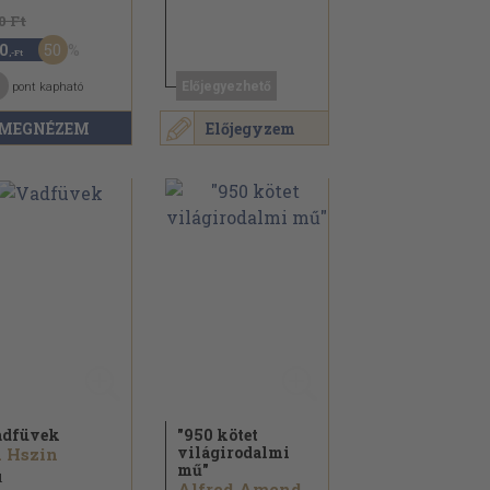
0 Ft
50
0
,-Ft
Előjegyezhető
pont kapható
MEGNÉZEM
Előjegyzem
adfüvek
"950 kötet
világirodalmi
 Hszin
mű"
1
Alfred Amenda...