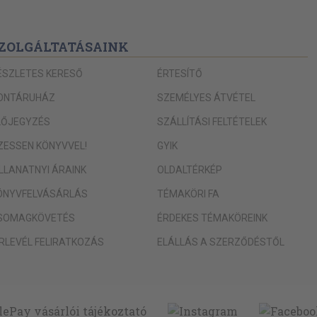
ZOLGÁLTATÁSAINK
ÉSZLETES KERESŐ
ÉRTESÍTŐ
ONTÁRUHÁZ
SZEMÉLYES ÁTVÉTEL
LŐJEGYZÉS
SZÁLLÍTÁSI FELTÉTELEK
IZESSEN KÖNYVVEL!
GYIK
ILLANATNYI ÁRAINK
OLDALTÉRKÉP
ÖNYVFELVÁSÁRLÁS
TÉMAKÖRI FA
SOMAGKÖVETÉS
ÉRDEKES TÉMAKÖREINK
ÍRLEVÉL FELIRATKOZÁS
ELÁLLÁS A SZERZŐDÉSTŐL