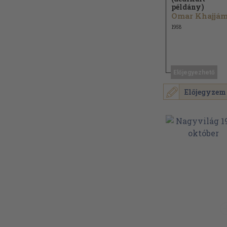
példány)
Omar Khajjám.
1958
Előjegyezhető
Előjegyzem