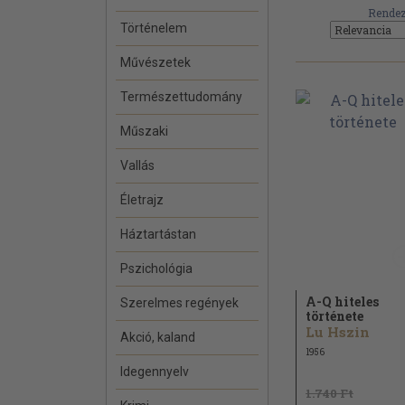
Rendez
Történelem
Művészetek
Természettudomány
Műszaki
Vallás
Életrajz
Háztartástan
Pszichológia
A-Q hiteles
Szerelmes regények
története
Lu Hszin
Akció, kaland
1956
Idegennyelv
1.740 Ft