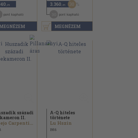
30
840
3.360
,-Ft
,-Ft
30
pont kapható
pont kapható
MEGNÉZEM
MEGNÉZEM
szadik századi
A-Q hiteles
kameron II.
története
Alejo Carpentier...
Lu Hszin
8
1956