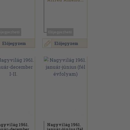
őjegyezhető
Előjegyezhető
Előjegyzem
Előjegyzem
gyvilág 1961.
Nagyvilág 1961.
nuár-december
január-június (fél