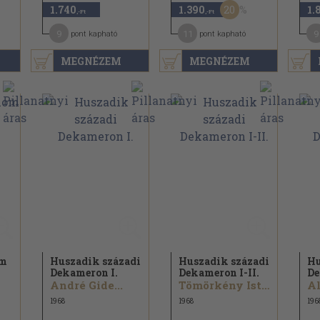
20
1.740
1.390
1.
,-Ft
,-Ft
9
11
9
pont kapható
pont kapható
MEGNÉZEM
MEGNÉZEM
om
Huszadik századi
Huszadik századi
Hu
Dekameron I.
Dekameron I-II.
De
André Gide...
Tömörkény István...
1968
1968
196