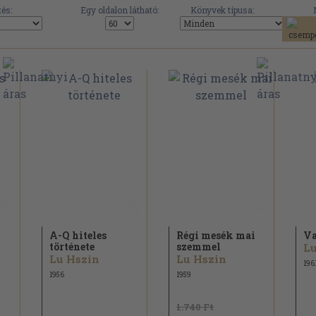
és:
Egy oldalon látható:
Könyvek típusa:
A-Q hiteles
Régi mesék mai
V
története
szemmel
Lu
Lu Hszin
Lu Hszin
196
1956
1959
1.740 Ft