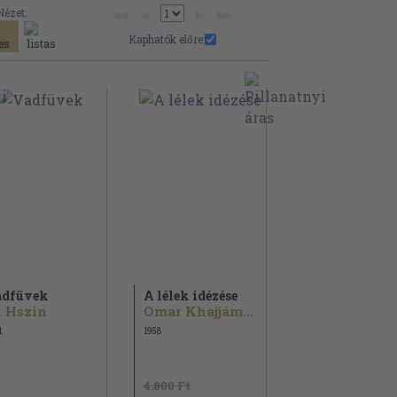
Nézet:
Kaphatók előre:
adfüvek
A lélek idézése
 Hszin
Omar Khajjám...
1
1958
4.800 Ft