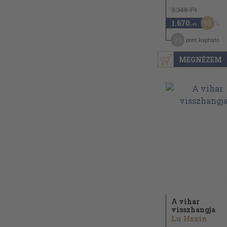
3.340 Ft
50
1.670
,-Ft
25
pont kapható
MEGNÉZEM
A vihar
visszhangja
Lu Hszin