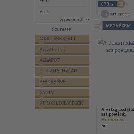
Krimi
50
870
,-Ft
Sci-fi
13
pont kapható
összes témakör >>
MEGNÉZEM
Szűrések
MOST ÉRKEZETT
ÁR SZERINT
ÁLLAPOT
PILLANATNYI ÁR
KIADÁS ÉVE
NYELV
KÜLÖNLEGESSÉGEK
A világirodal
ars poeticái
Homérosz...
1965