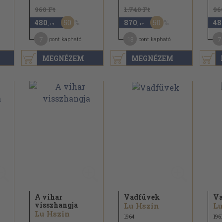
960 Ft
1.740 Ft
96
50
50
480
870
48
,-Ft
,-Ft
7
13
7
pont kapható
pont kapható
MEGNÉZEM
MEGNÉZEM
A vihar
Vadfüvek
V
visszhangja
Lu Hszin
Lu
Lu Hszin
1964
196