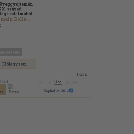
öveggyűjtemény
XX. század
lágirodalmából
Romain Rolland...
0
őjegyezhető
Előjegyzem
1 oldal
Nézet:
Kaphatók előre: