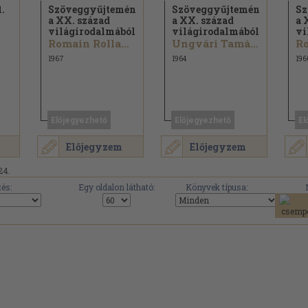
.
Szöveggyűjtemény
Szöveggyűjtemény
Sz
a XX. század
a XX. század
a 
világirodalmából
világirodalmából
vi
Romain Rolland...
Ungvári Tamás...
1967
1964
196
Előjegyezhető
Előjegyezhető
El
Előjegyzem
Előjegyzem
24.
és:
Egy oldalon látható:
Könyvek típusa: