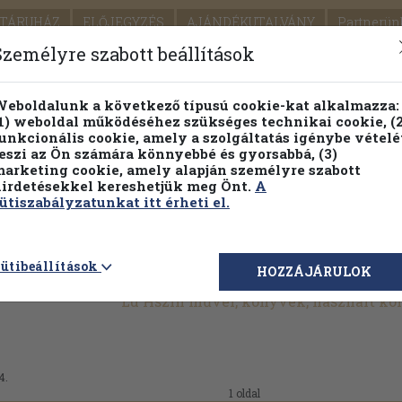
TÁRUHÁZ
ELŐJEGYZÉS
AJÁNDÉKUTALVÁNY
Partnerün
SZÁLLÍTÁS
SEGÍTSÉG
Személyre szabott beállítások
Részletes kereső
Témaköri fa
eboldalunk a következő típusú cookie-kat alkalmazza:
1) weboldal működéséhez szükséges technikai cookie, (2
unkcionális cookie, amely a szolgáltatás igénybe vételé
eszi az Ön számára könnyebbé és gyorsabbá, (3)
arketing cookie, amely alapján személyre szabott
PILLANATNYI ÁRAINK
FENNTARTHATÓ OLVASMÁN
irdetésekkel kereshetjük meg Önt.
A
ütiszabályzatunkat itt érheti el.
ütibeállítások
HOZZÁJÁRULOK
Lu Hszin művei, könyvek, használt k
4.
1 oldal