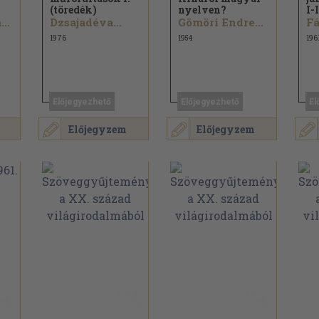
(töredék)
nyelven?
I-I
..
Dzsajadéva...
Gömöri Endre...
Fá
1976
1954
196
Előjegyezhető
Előjegyezhető
El
Előjegyzem
Előjegyzem