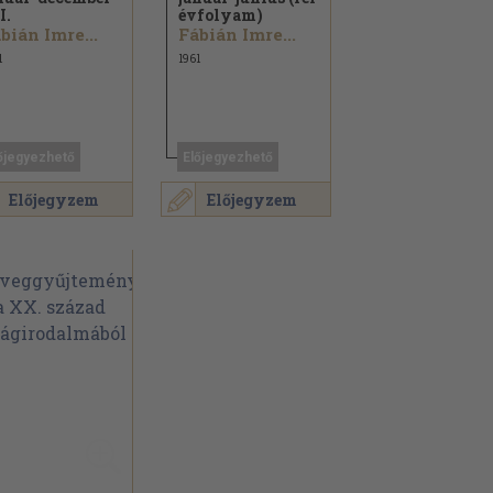
I.
évfolyam)
bián Imre...
Fábián Imre...
1
1961
őjegyezhető
Előjegyezhető
Előjegyzem
Előjegyzem