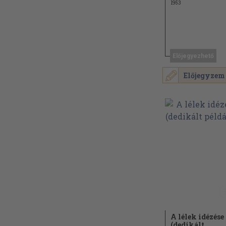
1953
Előjegyezhető
Előjegyzem
A lélek idézése
(dedikált