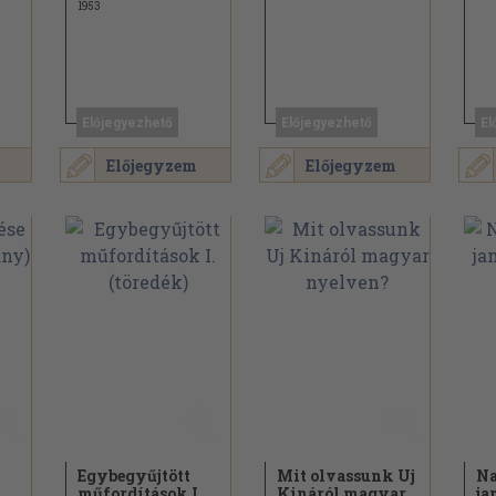
1953
Előjegyezhető
Előjegyezhető
El
Előjegyzem
Előjegyzem
Egybegyűjtött
Mit olvassunk Uj
Na
műfordítások I.
Kináról magyar
ja