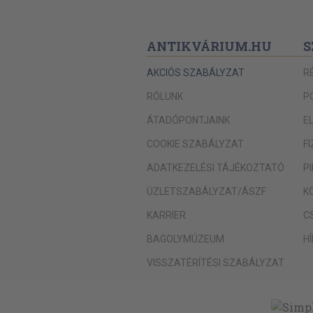
ANTIKVÁRIUM.HU
S
AKCIÓS SZABÁLYZAT
R
RÓLUNK
P
ÁTADÓPONTJAINK
E
COOKIE SZABÁLYZAT
F
ADATKEZELÉSI TÁJÉKOZTATÓ
P
ÜZLETSZABÁLYZAT/ÁSZF
K
KARRIER
C
BAGOLYMÚZEUM
H
VISSZATÉRÍTÉSI SZABÁLYZAT