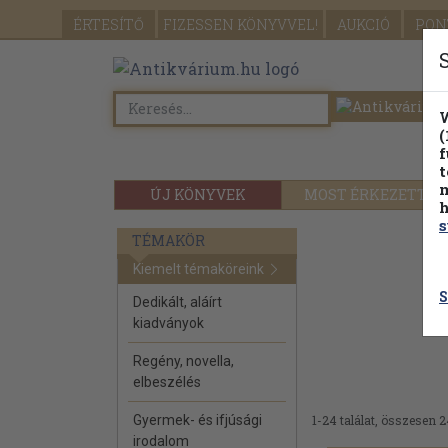
ÉRTESÍTŐ
FIZESSEN
KÖNYVVEL!
AUKCIÓ
PON
W
(
f
t
m
ÚJ KÖNYVEK
MOST ÉRKEZETT
h
s
TÉMAKÖR
Kiemelt témaköreink
S
Dedikált, aláírt
kiadványok
Regény, novella,
elbeszélés
Gyermek- és ifjúsági
1-24 találat, összesen 2
irodalom