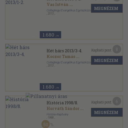
Vas István
...
MEGNÉZEM
Csillaghegyi Evangélikus Egyházközség
,
2013
Ragasztott papírkötés
,
100
oldal
Hét hárs sorozat
1.680
,-Ft
8
Kapható pont:
Hét hárs 2013/3-4.
Koczor Tamás
...
MEGNÉZEM
Csillaghegyi Evangélikus Egyházközség
,
2013
Ragasztott papírkötés
,
84
oldal
Hét hárs sorozat
1.680
,-Ft
6
Kapható pont:
História 1998/8.
Horváth Sándor
...
MEGNÉZEM
História Alapítvány
,
1998
Tűzött kötés
,
35
oldal
50
História sorozat