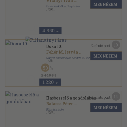
Vitányi Iván
...
MEGNÉZEM
Osiris Kiadó-Gond Alapítvány
,
1999
Ragasztott papírkötés
,
576
oldal
4.350
,-Ft
10
Kapható pont:
Doxa 10.
Fehér M. István
...
MEGNÉZEM
Magyar Tudományos Akadémia-Filozófiai Intézet
,
1987
Ragasztott papírkötés
,
260
oldal
50
Doxa Philosophical studies sorozat
2.440 Ft
1.220
,-Ft
14
Kapható pont:
Hasbeszélő a gondolában
Balassa Péter
...
MEGNÉZEM
Bölcsész Index
,
1987
Ragasztott papírkötés
,
303
oldal