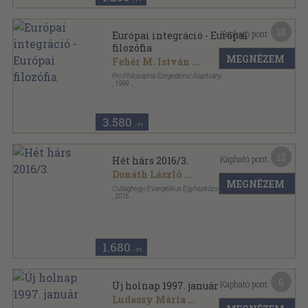
18
Kapható pont:
Európai integráció - Európai
filozófia
MEGNÉZEM
Fehér M. István
...
Pro Philosophia Szegediensi Alapítvány
,
1999
Ragasztott papírkötés
,
355
oldal
Ész - Élet - Egzisztencia sorozat
3.580
,-Ft
13
Kapható pont:
Hét hárs 2016/3.
Donáth László
...
MEGNÉZEM
Csillaghegyi Evangélikus Egyházközség
,
2016
Ragasztott papírkötés
,
101
oldal
Hét hárs sorozat
1.680
,-Ft
6
Kapható pont:
Új holnap 1997. január
Ludassy Mária
...