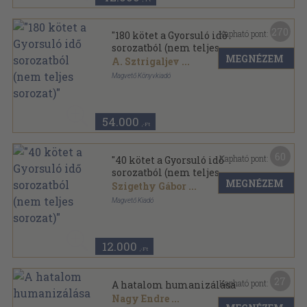
270
Kapható pont:
"180 kötet a Gyorsuló idő
sorozatból (nem teljes
MEGNÉZEM
sorozat)"
A. Sztrigaljev
...
Magvető Könyvkiadó
Ragasztott papírkötés
,
35435
oldal
Gyorsuló idő sorozat
54.000
,-Ft
60
Kapható pont:
"40 kötet a Gyorsuló idő
sorozatból (nem teljes
MEGNÉZEM
sorozat)"
Szigethy Gábor
...
Magvető Kiadó
Ragasztott papírkötés
,
8479
oldal
Gyorsuló idő sorozat
12.000
,-Ft
27
Kapható pont:
A hatalom humanizálása
Nagy Endre
...