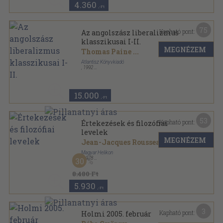
4.360
,-Ft
75
Kapható pont:
Az angolszász liberalizmus
klasszikusai I-II.
MEGNÉZEM
Thomas Paine
...
Atlantisz Könyvkiadó
,
1992
Ragasztott papírkötés
,
547
oldal
Mesteriskola sorozat
15.000
,-Ft
53
Kapható pont:
Értekezések és filozófiai
levelek
MEGNÉZEM
Jean-Jacques Rousseau
Magyar Helikon
,
1978
30
Vászon
,
858
oldal
8.480 Ft
5.930
,-Ft
3
Kapható pont:
Holmi 2005. február