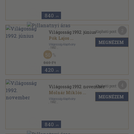
840
,-Ft
2
Kapható pont:
Világosság 1992. június
Pók Lajos
...
MEGNÉZEM
Világosság Alapítvány
,
1992
Ragasztott papírkötés
,
80
oldal
50
Világosság sorozat
840 Ft
420
,-Ft
4
Kapható pont:
Világosság 1992. november
Molnár Miklós
...
MEGNÉZEM
Világosság Alapítvány
,
1992
Ragasztott papírkötés
,
80
oldal
Világosság sorozat
840
,-Ft