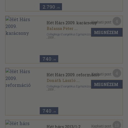
2.790
,-Ft
4
Kapható pont:
Hét Hárs 2009. karácsony
Balassa Péter
...
MEGNÉZEM
Csillaghegyi Evangélikus Egyházközség
,
2009
Tűzött kötés
,
51
oldal
Hét Hárs sorozat
740
,-Ft
4
Kapható pont:
Hét Hárs 2009. reformáció
Donáth László
...
MEGNÉZEM
Csillaghegyi Evangélikus Egyházközség
,
2009
Tűzött kötés
,
57
oldal
Hét Hárs sorozat
740
,-Ft
13
Kapható pont:
Hét hárs 2013/1-2.