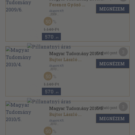
Ferencz Győző
...
MEGNÉZEM
Akaprint Kft.
,
2009
Ragasztott papírkötés
,
128
oldal
50
Magyar Tudomány sorozat
1.140 Ft
570
,-Ft
3
Kapható pont:
Magyar Tudomány 2010/4.
Bujtor László
...
MEGNÉZEM
Akaprint Kft.
,
2010
Ragasztott papírkötés
,
127
oldal
50
Magyar Tudomány sorozat
1.140 Ft
570
,-Ft
3
Kapható pont:
Magyar Tudomány 2010/5.
Bujtor László
...
MEGNÉZEM
Akaprint Kft.
,
2010
Ragasztott papírkötés
,
135
oldal
50
Magyar Tudomány sorozat