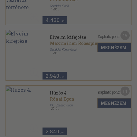
Gondolat Kiadó
,
1986
Vászon
,
283
oldal
Politikai gondolkodók sorozat
4.430
,-Ft
15
Kapható pont:
Elveim kifejtése
Maximilien Robespierre
MEGNÉZEM
Gondolat Könyvkiadó
,
1988
Vászon
,
536
oldal
Politikai gondolkodók sorozat
2.940
,-Ft
14
Kapható pont:
Húzós 4.
Rónai Egon
MEGNÉZEM
XXI. Század Kiadó
,
2016
Ragasztott papírkötés
,
351
oldal
2.840
,-Ft