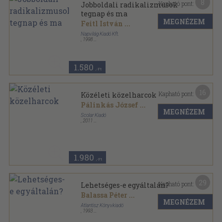
8
Kapható pont:
Jobboldali radikalizmusok
tegnap és ma
MEGNÉZEM
Feitl István
...
Napvilág Kiadó Kft.
,
1998
Ragasztott papírkötés
,
274
oldal
Politikatörténeti Füzetek sorozat
1.580
,-Ft
16
Kapható pont:
Közéleti közelharcok
Pálinkás József
...
MEGNÉZEM
Scolar Kiadó
,
2011
Fűzött papírkötés
,
315
oldal
1.980
,-Ft
29
Kapható pont:
Lehetséges-e egyáltalán?
Balassa Péter
...
MEGNÉZEM
Atlantisz Könyvkiadó
,
1993
Fűzött kemény papírkötés
,
452
oldal
A kútnál sorozat