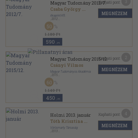
3
Kapható pont:
Magyar Tudomány 2012/7.
Csaba György
...
MEGNÉZEM
Akaprint Kft.
,
2012
Ragasztott papírkötés
,
128
oldal
50
Magyar Tudomány sorozat
1.180 Ft
590
,-Ft
2
Kapható pont:
Magyar Tudomány 2015/12.
Csányi Vilmos
MEGNÉZEM
Magyar Tudományos Akadémia
,
2015
Ragasztott papírkötés
,
114
oldal
60
Magyar Tudomány sorozat
1.140 Ft
450
,-Ft
4
Kapható pont:
Holmi 2013. január
Tóth Krisztina
...
MEGNÉZEM
Vörösmarty Társaság
,
2013
Ragasztott papírkötés
,
131
oldal
Holmi sorozat