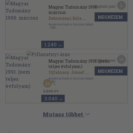
6
Kapható pont:
Magyar Tudomány 1990.
március
MEGNÉZEM
Debreczeni Béla
...
Akadémiai Kiadó és Nyomda Vállalat
,
1990
Ragasztott papírkötés
,
129
oldal
Magyar Tudomány sorozat
1.240
,-Ft
15
Kapható pont:
Magyar Tudomány 1991. (nem
teljes évfolyam)
MEGNÉZEM
Ujfalussy József
...
Akadémiai Kiadó és Nyomda Vállalat
,
1991
20
Ragasztott papírkötés
,
1402
oldal
Magyar Tudomány sorozat
3.800 Ft
3.040
,-Ft
Mutass többet