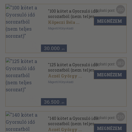
150
Kapható pont:
"100 kötet a Gyorsuló idő
sorozatból (nem teljes
MEGNÉZEM
sorozat)"
Köpeczi Béla
...
Magvető Könyvkiadó
Ragasztott papírkötés
,
19667
oldal
Gyorsuló idő sorozat
30.000
,-Ft
183
Kapható pont:
"125 kötet a Gyorsuló idő
sorozatból (nem teljes
MEGNÉZEM
sorozat)"
Aczél György
...
Magvető Könyvkiadó
Ragasztott papírkötés
,
25616
oldal
Gyorsuló idő sorozat
36.500
,-Ft
210
Kapható pont:
"140 kötet a Gyorsuló idő
sorozatból (nem teljes
MEGNÉZEM
sorozat)"
Aczél György
...