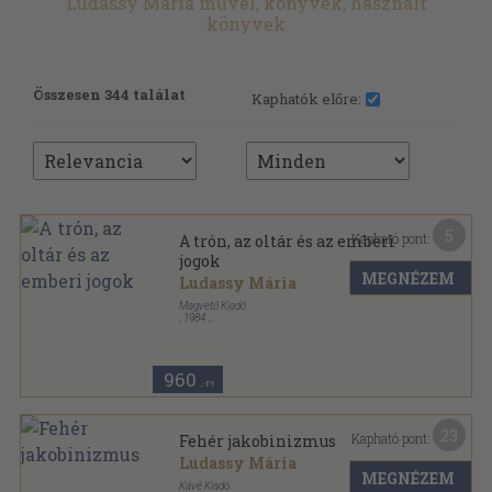
Ludassy Mária művei, könyvek, használt
könyvek
Összesen 344 találat
Kaphatók előre:
5
Kapható pont:
A trón, az oltár és az emberi
jogok
MEGNÉZEM
Ludassy Mária
Magvető Kiadó
,
1984
Ragasztott papírkötés
,
225
oldal
Gyorsuló idő sorozat
960
,-Ft
23
Kapható pont:
Fehér jakobinizmus
Ludassy Mária
MEGNÉZEM
Kávé Kiadó