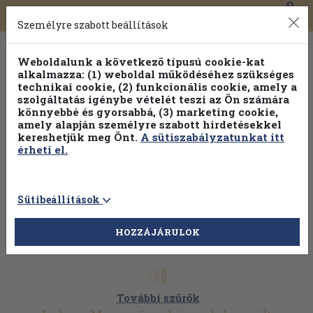
0
Toggle
Főmenü
Könyveink
navigation
Személyre szabott beállítások
Weboldalunk a következő típusú cookie-kat
alkalmazza: (1) weboldal működéséhez szükséges
technikai cookie, (2) funkcionális cookie, amely a
szolgáltatás igénybe vételét teszi az Ön számára
könnyebbé és gyorsabbá, (3) marketing cookie,
amely alapján személyre szabott hirdetésekkel
kereshetjük meg Önt.
A sütiszabályzatunkat itt
érheti el.
Sütibeállítások
HOZZÁJÁRULOK
További szűrők