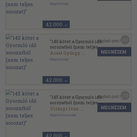
Magvető Kiadó
Ragasztott papírkötés
,
27720
oldal
Gyorsuló idő sorozat
42.000
,-Ft
210
Kapható pont:
"140 kötet a Gyorsuló idő
sorozatból (nem teljes
MEGNÉZEM
sorozat)"
Aczél György
...
Magvető Kiadó
Ragasztott papírkötés
,
27317
oldal
Gyorsuló idő sorozat
42.000
,-Ft
210
Kapható pont:
"145 kötet a Gyorsuló idő
sorozatból (nem teljes
MEGNÉZEM
sorozat)"
Vitányi Iván
...
Magvető Könyvkiadó
Ragasztott papírkötés
,
29121
oldal
Gyorsuló idő sorozat
42.000
,-Ft