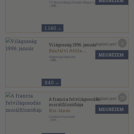
MEGNÉZEM
TIT Borsod-Abaúj-Zemplén Megyei Szervezet
,
1996
Ragasztott papírkötés
,
204
oldal
Új Holnap sorozat
1.140
,-Ft
4
Kapható pont:
Világosság 1996. január
Bánfalvi Attila
...
MEGNÉZEM
Világosság Alapítvány
,
1996
Ragasztott papírkötés
,
79
oldal
Világosság sorozat
840
,-Ft
39
Kapható pont:
A francia felvilágosodás
morálfilozófiája
MEGNÉZEM
Kis János
Gondolat Könyvkiadó
,
1975
Vászon
,
949
oldal
Etikai gondolkodók sorozat