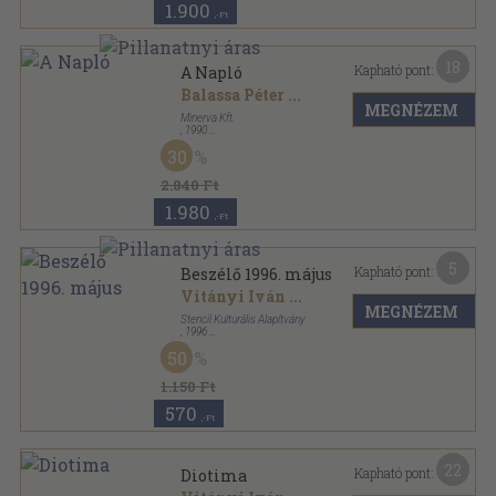
1.900
,-Ft
18
Kapható pont:
A Napló
Balassa Péter
...
MEGNÉZEM
Minerva Kft.
,
1990
Ragasztott papírkötés
,
427
oldal
30
2.840 Ft
1.980
,-Ft
5
Kapható pont:
Beszélő 1996. május
Vitányi Iván
...
MEGNÉZEM
Stencil Kulturális Alapítvány
,
1996
Ragasztott papírkötés
,
128
oldal
50
Beszélő sorozat
1.150 Ft
570
,-Ft
22
Kapható pont:
Diotima