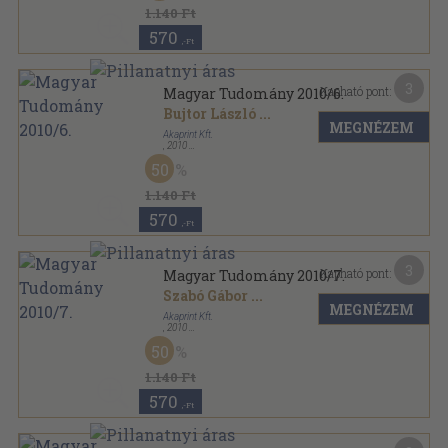
1.140 Ft
570
,-Ft
3
Kapható pont:
Magyar Tudomány 2010/6.
Bujtor László
...
MEGNÉZEM
Akaprint Kft.
,
2010
Ragasztott papírkötés
,
127
oldal
50
Magyar Tudomány sorozat
1.140 Ft
570
,-Ft
3
Kapható pont:
Magyar Tudomány 2010/7.
Szabó Gábor
...
MEGNÉZEM
Akaprint Kft.
,
2010
Ragasztott papírkötés
,
127
oldal
50
Magyar Tudomány sorozat
1.140 Ft
570
,-Ft