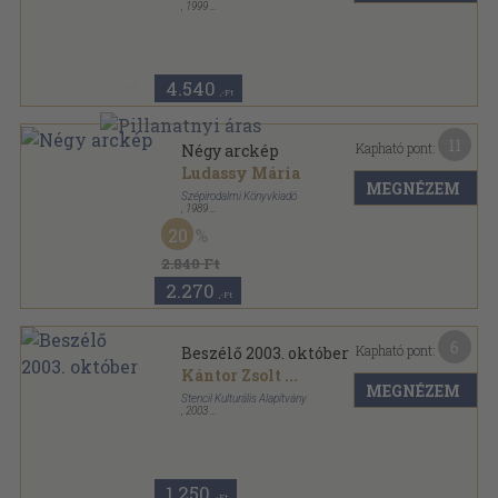
,
1999
Fűzött papírkötés
,
107
oldal
Kávéház sorozat
4.540
,-Ft
11
Kapható pont:
Négy arckép
Ludassy Mária
MEGNÉZEM
Szépirodalmi Könyvkiadó
,
1989
Fűzött kemény papírkötés
,
284
oldal
20
2.840 Ft
2.270
,-Ft
6
Kapható pont:
Beszélő 2003. október
Kántor Zsolt
...
MEGNÉZEM
Stencil Kulturális Alapítvány
,
2003
Ragasztott papírkötés
,
142
oldal
Beszélő sorozat
1.250
,-Ft