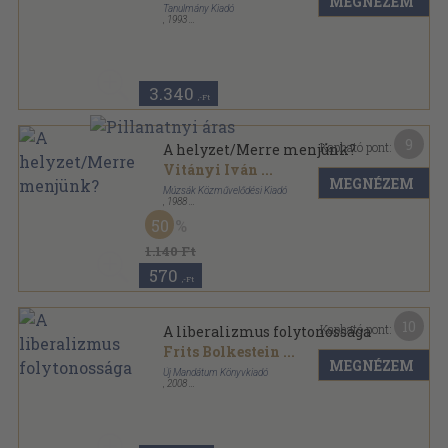
MEGNÉZEM
Tanulmány Kiadó
,
1993
Fűzött kemény papírkötés
,
380
oldal
3.340
,-Ft
9
Kapható pont:
A helyzet/Merre menjünk?
Vitányi Iván
...
MEGNÉZEM
Múzsák Közművelődési Kiadó
,
1988
Ragasztott papírkötés
,
182
oldal
50
1.140 Ft
570
,-Ft
10
Kapható pont:
A liberalizmus folytonossága
Frits Bolkestein
...
MEGNÉZEM
Új Mandátum Könyvkiadó
,
2008
Ragasztott papírkötés
,
91
oldal
Habsburg történeti monográfiák sorozat