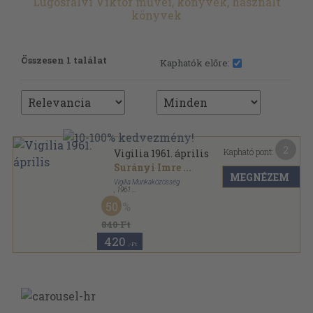
Lugosfalvi Viktor művei, könyvek, használt
könyvek
Összesen 1 találat
Kaphatók előre:
2
Kapható pont:
Vigilia 1961. április
Surányi Imre
...
MEGNÉZEM
Vigilia Munkaközösség
,
1961
Tűzött kötés
,
62
oldal
50
Vigilia sorozat
840 Ft
420
,-Ft