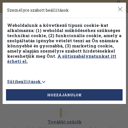
0
Toggle
Főmenü
Könyveink
navigation
Személyre szabott beállítások
Weboldalunk a következő típusú cookie-kat
alkalmazza: (1) weboldal működéséhez szükséges
technikai cookie, (2) funkcionális cookie, amely a
szolgáltatás igénybe vételét teszi az Ön számára
könnyebbé és gyorsabbá, (3) marketing cookie,
Válogasson több mint 1.000.000 kiadványunk közül
10-
amely alapján személyre szabott hirdetésekkel
100% kedvezménnyel!
kereshetjük meg Önt.
A sütiszabályzatunkat itt
érheti el.
Sütibeállítások
HOZZÁJÁRULOK
További szűrők