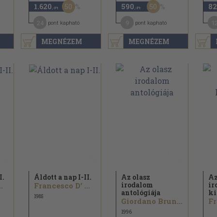
50
50
1.620
590
82
,-Ft
,-Ft
24
9
1
pont kapható
pont kapható
MEGNÉZEM
MEGNÉZEM
I.
Áldott a nap I-II.
Az olasz
Az
irodalom
ir
' Assisi...
Francesco D' Assisi...
antológiája
ki
1985
Giordano Bruno...
1996