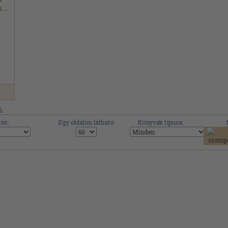
Giordano Bruno...
6.
és:
Egy oldalon látható:
Könyvek típusa: