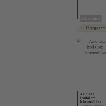
Előjegyezhető
Előjegyzem
Az olasz
irodalom
kincsesháza