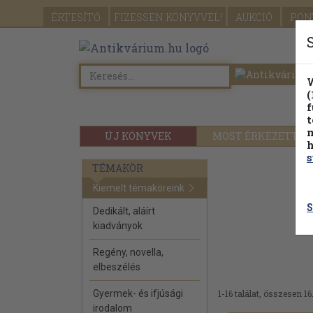
ÉRTESÍTŐ
FIZESSEN
KÖNYVVEL!
AUKCIÓ
PON
W
(
f
t
m
ÚJ KÖNYVEK
MOST ÉRKEZETT
h
s
TÉMAKÖR
Kiemelt témaköreink
S
Dedikált, aláírt
kiadványok
Regény, novella,
elbeszélés
Gyermek- és ifjúsági
1-16 találat, összesen 16
irodalom