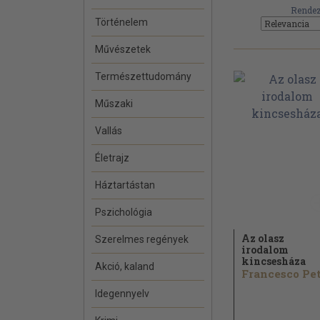
Rendez
Történelem
Művészetek
Természettudomány
Műszaki
Vallás
Életrajz
Háztartástan
Pszichológia
Az olasz
Szerelmes regények
irodalom
kincsesháza
Akció, kaland
Idegennyelv