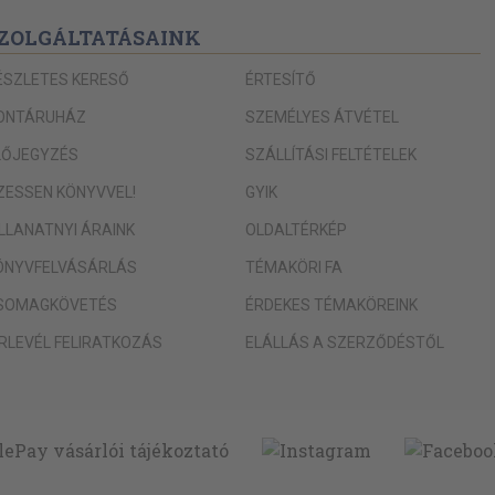
ZOLGÁLTATÁSAINK
ÉSZLETES KERESŐ
ÉRTESÍTŐ
ONTÁRUHÁZ
SZEMÉLYES ÁTVÉTEL
LŐJEGYZÉS
SZÁLLÍTÁSI FELTÉTELEK
IZESSEN KÖNYVVEL!
GYIK
ILLANATNYI ÁRAINK
OLDALTÉRKÉP
ÖNYVFELVÁSÁRLÁS
TÉMAKÖRI FA
SOMAGKÖVETÉS
ÉRDEKES TÉMAKÖREINK
ÍRLEVÉL FELIRATKOZÁS
ELÁLLÁS A SZERZŐDÉSTŐL