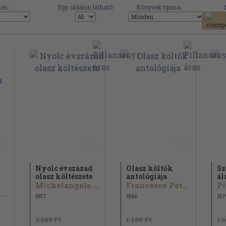
és:
Egy oldalon látható:
Könyvek típusa:
Nyolc évszázad
Olasz költők
Sz
olasz költészete
antológiája
ál
Michelangelo Buonarotti...
Francesco Petrarca...
Francesco Petrarca...
1957
1966
197
3.240 Ft
1.180 Ft
1.