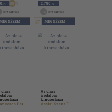
50
0
2.780
,-Ft
,-Ft
2
14
pont kapható
pont kapható
MEGNÉZEM
MEGNÉZEM
 olasz
Az olasz
odalom
irodalom
ncsesháza
kincsesháza
Francesco Petrarca...
Assisi Szent Ferenc...