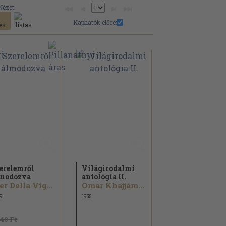
Nézet:
Kaphatók előre:
erelemről
Világirodalmi
modozva
antológia II.
Pier Della Vigna...
Omar Khajjám...
9
1955
640 Ft