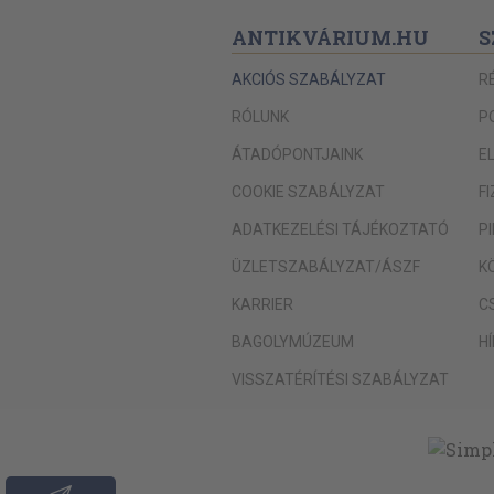
ANTIKVÁRIUM.HU
S
AKCIÓS SZABÁLYZAT
R
RÓLUNK
P
ÁTADÓPONTJAINK
E
COOKIE SZABÁLYZAT
F
ADATKEZELÉSI TÁJÉKOZTATÓ
P
ÜZLETSZABÁLYZAT/ÁSZF
K
KARRIER
C
BAGOLYMÚZEUM
H
VISSZATÉRÍTÉSI SZABÁLYZAT