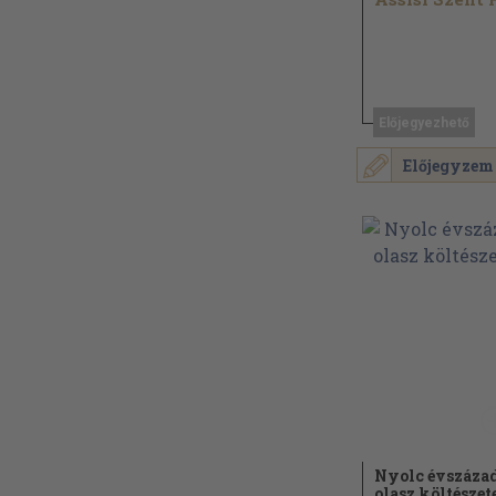
Előjegyezhető
Előjegyzem
Nyolc évszáza
olasz költészet