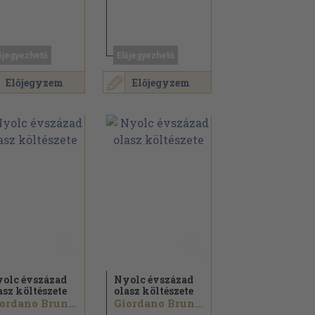
őjegyezhető
Előjegyezhető
Előjegyzem
Előjegyzem
olc évszázad
Nyolc évszázad
asz költészete
olasz költészete
Giordano Bruno...
Giordano Bruno...