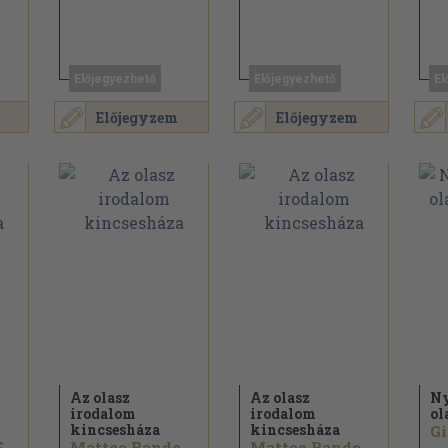
Előjegyezhető
Előjegyezhető
El
Előjegyzem
Előjegyzem
Az olasz
Az olasz
Ny
irodalom
irodalom
ol
kincsesháza
kincsesháza
Assisi Szent Ferenc...
Matteo Bandello...
Matteo Bandello...