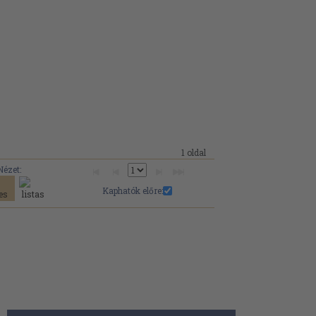
1 oldal
Nézet:
Kaphatók előre: