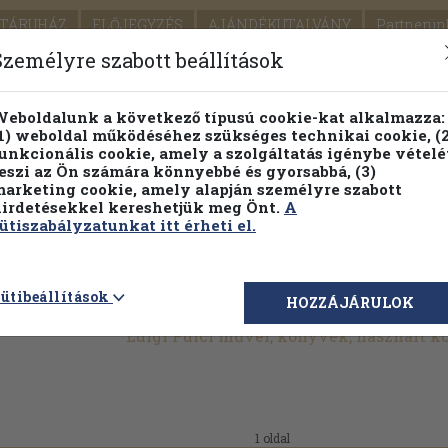
TÁRUHÁZ
ELŐJEGYZÉS
AJÁNDÉKUTALVÁNY
Partnerün
SZÁLLÍTÁS
SEGÍTSÉG
Személyre szabott beállítások
1.
Részletes kereső
Témaköri fa
eboldalunk a következő típusú cookie-kat alkalmazza:
1) weboldal működéséhez szükséges technikai cookie, (2
KIADV
unkcionális cookie, amely a szolgáltatás igénybe vételé
LEGNA
eszi az Ön számára könnyebbé és gyorsabbá, (3)
arketing cookie, amely alapján személyre szabott
PILLANATNYI ÁRAINK
FENNTARTHATÓ OLVASMÁN
irdetésekkel kereshetjük meg Önt.
A
ütiszabályzatunkat itt érheti el.
ütibeállítások
HOZZÁJÁRULOK
Luigi Pulci művei, könyvek, használt 
.
1 oldal