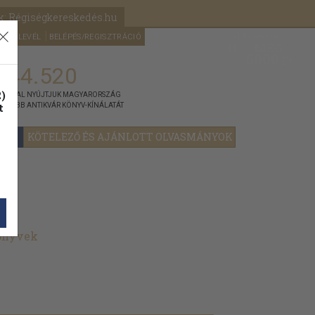
k: Régiségkereskedés.hu
A kosaram
HÍRLEVÉL
BELÉPÉS/REGISZTRÁCIÓ
MÉG
0
5000
Ft
144.520
)
ÁNNYAL NYÚJTJUK MAGYARORSZÁG
t
GYOBB ANTIKVÁR KÖNYV-KÍNÁLATÁT
YOK
KÖTELEZŐ ÉS AJÁNLOTT OLVASMÁNYOK
könyvek