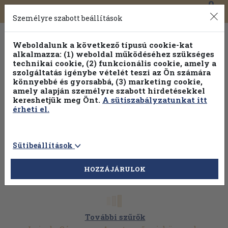
0
Toggle
Főmenü
Könyveink
navigation
Személyre szabott beállítások
Weboldalunk a következő típusú cookie-kat
alkalmazza: (1) weboldal működéséhez szükséges
technikai cookie, (2) funkcionális cookie, amely a
szolgáltatás igénybe vételét teszi az Ön számára
könnyebbé és gyorsabbá, (3) marketing cookie,
Válogasson több mint 1.000.000 kiadványunk közül
10-
amely alapján személyre szabott hirdetésekkel
100% kedvezménnyel!
kereshetjük meg Önt.
A sütiszabályzatunkat itt
érheti el.
Sütibeállítások
HOZZÁJÁRULOK
További szűrők