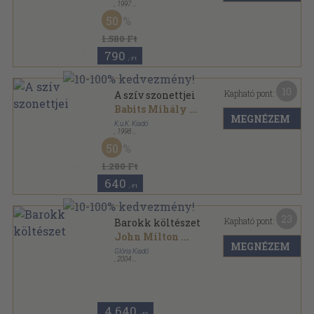
,
1997
Bársony
,
124
oldal
50
1.580 Ft
790
,-Ft
10
Kapható pont:
A szív szonettjei
Babits Mihály
...
MEGNÉZEM
K.u.K. Kiadó
,
1998
Bársony
,
124
oldal
50
1.280 Ft
640
,-Ft
23
Kapható pont:
Barokk költészet
John Milton
...
MEGNÉZEM
Glória Kiadó
,
2004
Fűzött kemény papírkötés
,
96
oldal
Faludy tárlata sorozat
4.640
,-Ft