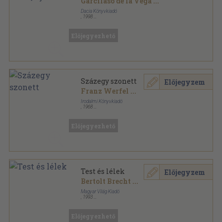
Garcilaso de la Vega
...
Dacia Könyvkiadó
,
1998
Fűzött papírkötés
,
451
oldal
Előjegyezhető
Százegy szonett
Előjegyzem
Franz Werfel
...
Irodalmi Könyvkiadó
,
1968
Fűzött papírkötés
,
244
oldal
Előjegyezhető
Test és lélek
Előjegyzem
Bertolt Brecht
...
Magyar Világ Kiadó
,
1993
Könyvkötői vászonkötés
,
760
oldal
Előjegyezhető