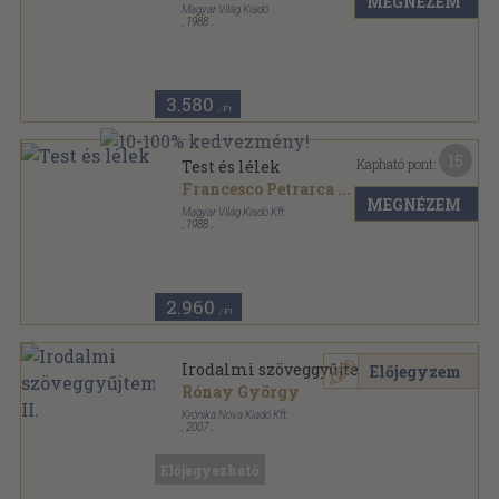
MEGNÉZEM
Magyar Világ Kiadó
,
1988
Fűzött kemény papírkötés
,
760
oldal
3.580
,-Ft
15
Kapható pont:
Test és lélek
Francesco Petrarca
...
MEGNÉZEM
Magyar Világ Kiadó Kft.
,
1988
Könyvkötői vászonkötés
,
760
oldal
2.960
,-Ft
Irodalmi szöveggyűjtemény II.
Előjegyzem
Rónay György
Krónika Nova Kiadó Kft.
,
2007
Ragasztott papírkötés
,
344
oldal
Előjegyezhető