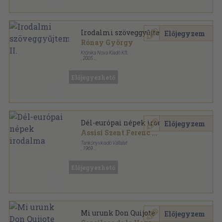
Irodalmi szöveggyűjtemény II.
Előjegyzem
Rónay György
Krónika Nova Kiadó Kft.
,
2005
Ragasztott papírkötés
,
344
oldal
Előjegyezhető
Dél-európai népek irodalma
Előjegyzem
Assisi Szent Ferenc
...
Tankönyvkiadó Vállalat
,
1969
Félvászon
,
502
oldal
Iskolai Könyvtár sorozat
Előjegyezhető
Mi urunk Don Quijote
Előjegyzem