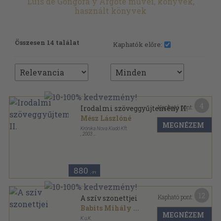
Luis de Góngora y Argote művei, könyvek,
használt könyvek
Összesen 14 találat
Kaphatók előre:
4
Kapható pont:
Irodalmi szöveggyűjtemény II.
Mész Lászlóné
MEGNÉZEM
Krónika Nova Kiadó Kft.
,
2003
Ragasztott papírkötés
,
344
oldal
880
,-Ft
12
Kapható pont:
A szív szonettjei
Babits Mihály
...
MEGNÉZEM
K.u.K.