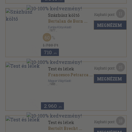
11
Kapható pont:
Százhúsz költő
Bertalan de Born
...
MEGNÉZEM
Európa Könyvkiadó
,
1977
Vászon
,
416
oldal
60
1.780 Ft
710
,-Ft
15
Kapható pont:
Test és lélek
Francesco Petrarca
...
MEGNÉZEM
Magyar Világ Kiadó
,
1988
Ragasztott papírkötés
,
760
oldal
2.960
,-Ft
18
Kapható pont:
Test és lélek
Bertolt Brecht
...