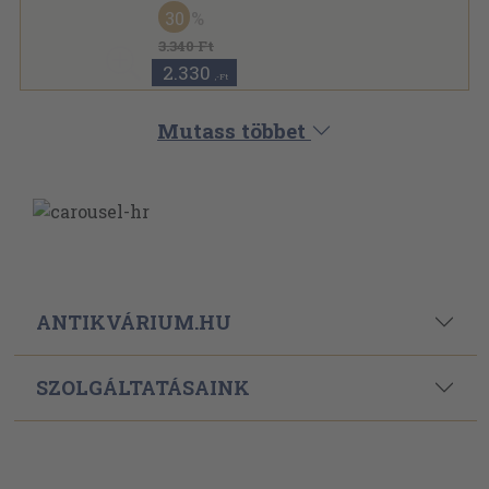
Ragasztott papírkötés
,
425
oldal
30
XX. századi keresztény gondolkodók sorozat
3.340 Ft
2.330
,-Ft
Mutass többet
ANTIKVÁRIUM.HU
SZOLGÁLTATÁSAINK