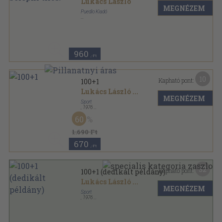
Lukács László
MEGNÉZEM
Puedlo Kiadó
Ragasztott papírkötés
,
143
oldal
960
,-Ft
10
Kapható pont:
100+1
Lukács László
...
MEGNÉZEM
Sport
,
1976
Fűzött keménykötés
,
196
oldal
60
1.690 Ft
670
,-Ft
32
Kapható pont:
100+1 (dedikált példány)
Lukács László
...
MEGNÉZEM
Sport
,
1976
Vászon
,
236
oldal