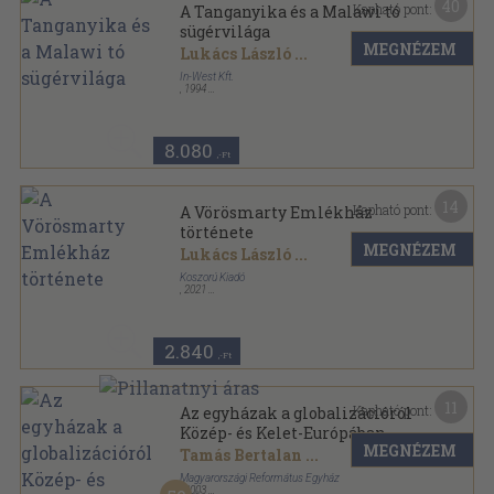
40
Kapható pont:
A Tanganyika és a Malawi tó
sügérvilága
MEGNÉZEM
Lukács László
...
In-West Kft.
,
1994
Ragasztott papírkötés
,
173
oldal
8.080
,-Ft
14
Kapható pont:
A Vörösmarty Emlékház
története
MEGNÉZEM
Lukács László
...
Koszorú Kiadó
,
2021
Fűzött kemény papírkötés
,
134
oldal
Velencei-tavi könyvtár sorozat
2.840
,-Ft
11
Kapható pont:
Az egyházak a globalizációról
Közép- és Kelet-Európában
MEGNÉZEM
Tamás Bertalan
...
Magyarországi Református Egyház
,
2003