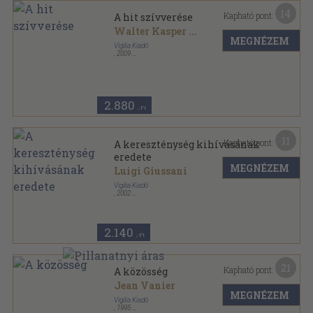
14
Kapható pont:
A hit szívverése
Walter Kasper
...
MEGNÉZEM
Vigilia Kiadó
,
2009
Ragasztott papírkötés
,
315
oldal
Mai keresztény gondolkodók sorozat
2.880
,-Ft
11
Kapható pont:
A kereszténység kihívásának
eredete
MEGNÉZEM
Luigi Giussani
Vigilia Kiadó
,
2002
Ragasztott papírkötés
,
157
oldal
XX. századi keresztény gondolkodók sorozat
2.140
,-Ft
21
Kapható pont:
A közösség
Jean Vanier
MEGNÉZEM
Vigilia Kiadó
,
1995