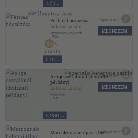
470
,-Ft
9
Kapható pont:
Férfiak búcsúzása
Lukács László
MEGNÉZEM
Szépirodalmi Könyvkiadó
,
1956
Félvászon
,
206
oldal
50
1.140 Ft
570
,-Ft
30
Kapható pont:
Az ige asztalánál (dedikált
példány)
MEGNÉZEM
Lukács László
Vigilia Kiadó
,
2009
Ragasztott papírkötés
,
456
oldal
5.980
,-Ft
8
Kapható pont:
Morcoknak belépni tilos!