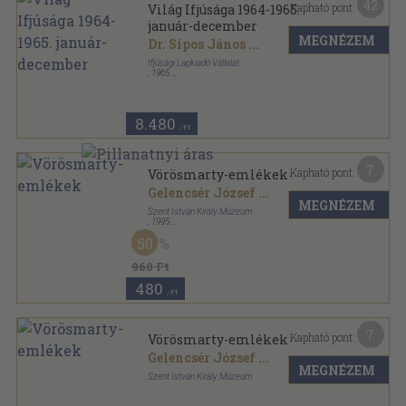
42
Kapható pont:
Világ Ifjúsága 1964-1965.
január-december
MEGNÉZEM
Dr. Sipos János
...
Ifjúsági Lapkiadó Vállalat
,
1965
Könyvkötői kötés
,
384
oldal
Világ Ifjúsága sorozat
8.480
,-Ft
7
Kapható pont:
Vörösmarty-emlékek
Gelencsér József
...
MEGNÉZEM
Szent István Király Múzeum
,
1995
Ragasztott papírkötés
,
50
oldal
50
960 Ft
480
,-Ft
7
Kapható pont:
Vörösmarty-emlékek
Gelencsér József
...
MEGNÉZEM
Szent István Király Múzeum
Ragasztott papírkötés
,
50
oldal