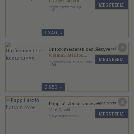
Lukács László
...
MEGNÉZEM
Magyar Néprajzi Társaság
,
1995
Ragasztott papírkötés
,
118
oldal
Néprajzi Hírek sorozat
1.340
,-Ft
15
Kapható pont:
Öntözőmesterek kézikönyve
Kálmán Miklós
...
MEGNÉZEM
Közlekedési Dokumentációs Vállalat
,
1963
Ragasztott papírkötés
,
196
oldal
2.950
,-Ft
18
Kapható pont:
Papp László hatvan éves
Vad Dezső
...
MEGNÉZEM
Sportpropaganda Vállalat
Tűzött kötés
,
24
oldal