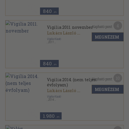
840
,-Ft
4
Kapható pont:
Vigilia 2011. november
Lukács László
...
MEGNÉZEM
Vigilia Kiadó
,
2011
Ragasztott papírkötés
,
79
oldal
Vigilia sorozat
840
,-Ft
10
Kapható pont:
Vigilia 2014. (nem teljes
évfolyam)
MEGNÉZEM
Lukács László
...
Vigilia Kiadó
,
2014
Ragasztott papírkötés
,
800
oldal
Vigilia sorozat
1.980
,-Ft