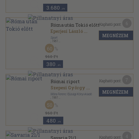
3.680
,-Ft
6
Kapható pont:
Róma után Tokió előtt
Eperjesi László
...
MEGNÉZEM
Sport
,
1961
Vászon
,
198
oldal
60
960 Ft
380
,-Ft
7
Kapható pont:
Római riport
Szepesi György
...
MEGNÉZEM
Móra Ferenc Ifjúsági Könyvkiadó
,
1961
Félvászon
,
213
oldal
50
960 Ft
480
,-Ft
4
Kapható pont:
Savaria 21/1