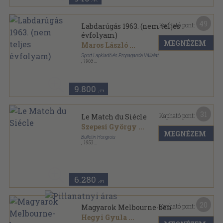
,-Ft
49
Kapható pont:
Labdarúgás 1963. (nem teljes
évfolyam)
MEGNÉZEM
Maros László
...
Sport Lapkiadó és Propaganda Vállalat
,
1963
Tűzött kötés
,
220
oldal
Labdarúgás sorozat
9.800
,-Ft
31
Kapható pont:
Le Match du Siécle
Szepesi György
...
MEGNÉZEM
Bulletin Hongrois
,
1953
Ragasztott papírkötés
,
40
oldal
6.280
,-Ft
20
Kapható pont:
Magyarok Melbourne-ben
Hegyi Gyula
...