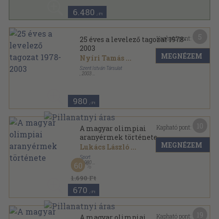
6.480
,-Ft
5
Kapható pont:
25 éves a levelező tagozat 1978-
2003
MEGNÉZEM
Nyíri Tamás
...
Szent István Társulat
,
2003
Ragasztott papírkötés
,
107
oldal
980
,-Ft
10
Kapható pont:
A magyar olimpiai
aranyérmek története
MEGNÉZEM
Lukács László
...
Sport
,
1980
60
Fűzött keménykötés
,
239
oldal
1.690 Ft
670
,-Ft
19
Kapható pont:
A magyar olimpiai