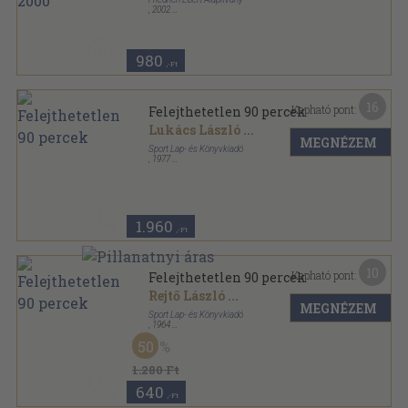
,
2002
Ragasztott papírkötés
,
62
oldal
980
,-Ft
16
Kapható pont:
Felejthetetlen 90 percek
Lukács László
...
MEGNÉZEM
Sport Lap- és Könyvkiadó
,
1977
Fűzött kemény papírkötés
,
367
oldal
1.960
,-Ft
10
Kapható pont:
Felejthetetlen 90 percek
Rejtő László
...
MEGNÉZEM
Sport Lap- és Könyvkiadó
,
1964
Félvászon
,
288
oldal
50
1.280 Ft
640
,-Ft