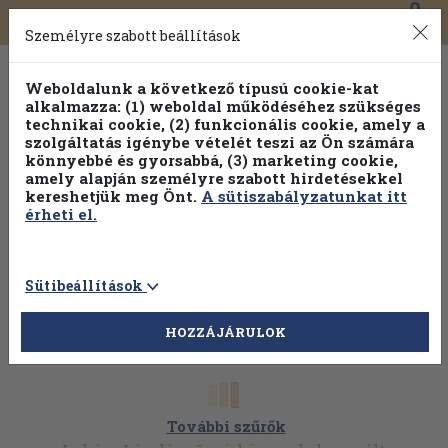
0
Toggle
Főmenü
Könyveink
navigation
Személyre szabott beállítások
Weboldalunk a következő típusú cookie-kat
alkalmazza: (1) weboldal működéséhez szükséges
technikai cookie, (2) funkcionális cookie, amely a
szolgáltatás igénybe vételét teszi az Ön számára
könnyebbé és gyorsabbá, (3) marketing cookie,
amely alapján személyre szabott hirdetésekkel
kereshetjük meg Önt.
A sütiszabályzatunkat itt
érheti el.
Sütibeállítások
HOZZÁJÁRULOK
További szűrők