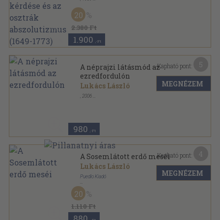
Ragasztott papírkötés
,
139
oldal
Adattár XVII. századi szellemi mozgalmaink történe
20
sorozat
2.380 Ft
1.900
,-Ft
5
Kapható pont:
A néprajzi látásmód az
ezredfordulón
MEGNÉZEM
Lukács László
,
2006
Tűzött kötés
,
24
oldal
980
,-Ft
4
Kapható pont:
A Sosemlátott erdő meséi
Lukács László
MEGNÉZEM
Puedlo Kiadó
Ragasztott papírkötés
,
140
oldal
20
1.110 Ft
880