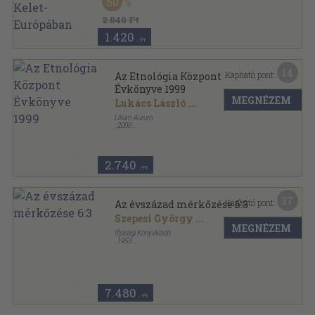
50
Ragasztott papírkötés
,
195
oldal
2.840 Ft
1.420
,-Ft
14
Kapható pont:
Az Etnológia Központ
Évkönyve 1999
MEGNÉZEM
Lukács László
...
Lilium Aurum
,
2000
Ragasztott papírkötés
,
149
oldal
Acta Ethnologica Danubiana sorozat
2.740
,-Ft
37
Kapható pont:
Az évszázad mérkőzése 6:3
Szepesi György
...
MEGNÉZEM
Ifjúsági Könyvkiadó
,
1953
Tűzött kötés
,
60
oldal
7.480
,-Ft