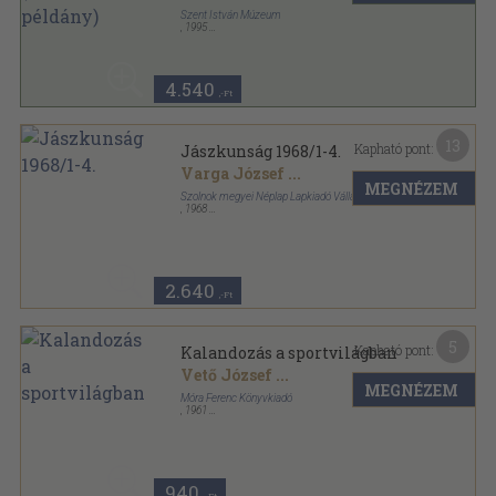
Szent István Múzeum
,
1995
Ragasztott papírkötés
,
166
oldal
B sorozat sorozat
4.540
,-Ft
13
Kapható pont:
Jászkunság 1968/1-4.
Varga József
...
MEGNÉZEM
Szolnok megyei Néplap Lapkiadó Vállalat
,
1968
Tűzött kötés
,
192
oldal
Jászkunság sorozat
2.640
,-Ft
5
Kapható pont:
Kalandozás a sportvilágban
Vető József
...
MEGNÉZEM
Móra Ferenc Könyvkiadó
,
1961
Fűzött papírkötés
,
202
oldal
940