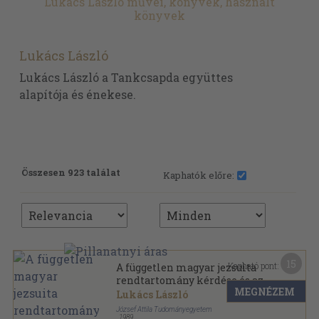
Lukács László művei, könyvek, használt
könyvek
Lukács László
Lukács László a Tankcsapda együttes
alapítója és énekese.
Összesen 923 találat
Kaphatók előre:
15
Kapható pont:
A független magyar jezsuita
rendtartomány kérdése és az
MEGNÉZEM
osztrák abszolutizmus (1649-
Lukács László
1773)
József Attila Tudományegyetem
,
1989