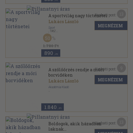
,-Ft
13
Kapható pont:
A sportvilág nagy történetei
Lukács László
MEGNÉZEM
Sport
,
1962
Félvászon
,
156
oldal
50
Színes sportkönyvtár sorozat
1.780 Ft
890
,-Ft
9
Kapható pont:
A szőlőőrzés rendje a móri
borvidéken
MEGNÉZEM
Lukács László
Akadémiai Kiadó
Tűzött kötés
,
18
oldal
1.840
,-Ft
13
Kapható pont:
Boldogok, akik házadban
laknak...