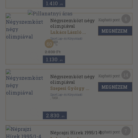
1.410
,-Ft
6
Kapható pont:
Négyszemközt négy
olimpiával
MEGNÉZEM
Lukács László
...
Sport Lap- és Könyvkiadó
,
1959
60
Könyvkötői kötés
,
112
oldal
2.830 Ft
1.130
,-Ft
14
Kapható pont:
Négyszemközt négy
olimpiával
MEGNÉZEM
Szepesi György
...
Sport Lap- és Könyvkiadó
,
1959
Fűzött papírkötés
,
112
oldal
2.830
,-Ft
7
Kapható pont:
Néprajzi Hírek 1995/1-4.