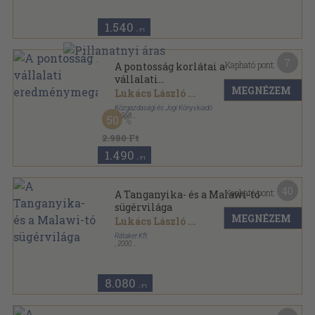
1.540
,-Ft
7
Kapható pont:
A pontosság korlátai a
vállalati
MEGNÉZEM
eredménymegállapításban
Lukács László
...
Közgazdasági és Jogi Könyvkiadó
,
1958
50
Tűzött kötés
,
171
oldal
2.980 Ft
1.490
,-Ft
40
Kapható pont:
A Tanganyika- és a Malawi-tó
sügérvilága
MEGNÉZEM
Lukács László
...
Rátaker Kft.
,
2000
Fűzött kemény papírkötés
,
329
oldal
8.080
,-Ft