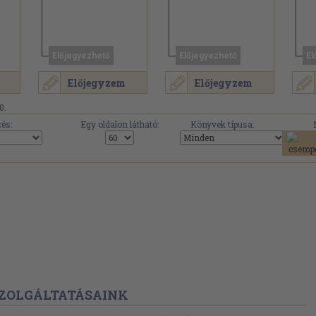
Előjegyezhető
Előjegyezhető
El
Előjegyzem
Előjegyzem
0.
és:
Egy oldalon látható:
Könyvek típusa:
ZOLGÁLTATÁSAINK