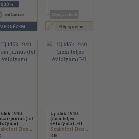
.000
,-Ft
0
Előjegyezhető
pont kapható
MEGNÉZEM
Előjegyzem
 Idők 1940.
Uj Idők 1940.
nuár-június (fél
(nem teljes
folyam)
évfolyam) I-II.
Szabolcsi Bence...
Szabolcsi Bence...
0
1940