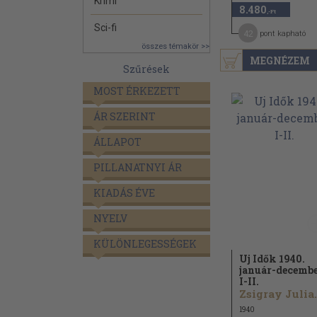
Krimi
8.480
,-Ft
Sci-fi
42
pont kapható
összes témakör >>
MEGNÉZEM
Szűrések
MOST ÉRKEZETT
ÁR SZERINT
ÁLLAPOT
PILLANATNYI ÁR
KIADÁS ÉVE
NYELV
KÜLÖNLEGESSÉGEK
Uj Idők 1940.
január-decemb
I-II.
Zsigra
1940