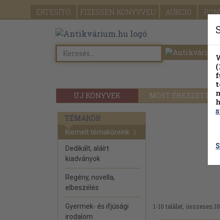
ÉRTESÍTŐ
FIZESSEN
KÖNYVVEL!
AUKCIÓ
PON
W
(
f
t
m
ÚJ KÖNYVEK
MOST ÉRKEZETT
h
s
TÉMAKÖR
Kiemelt témaköreink
S
Dedikált, aláírt
kiadványok
Regény, novella,
elbeszélés
Gyermek- és ifjúsági
1-10 találat, összesen 10
irodalom