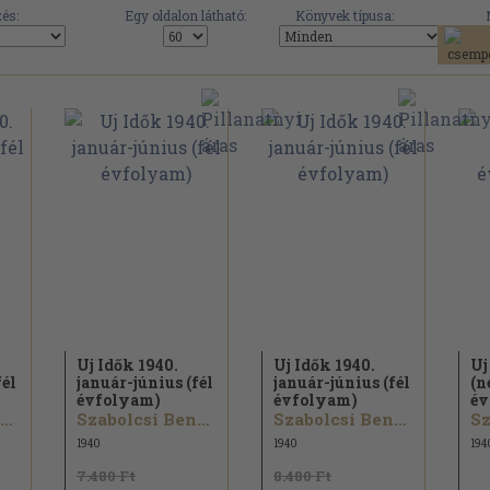
és:
Egy oldalon látható:
Könyvek típusa:
Uj Idők 1940.
Uj Idők 1940.
Uj
fél
január-június (fél
január-június (fél
(n
évfolyam)
évfolyam)
év
Szabolcsi Bence...
Szabolcsi Bence...
Szabolcsi Bence...
1940
1940
194
7.480 Ft
8.480 Ft