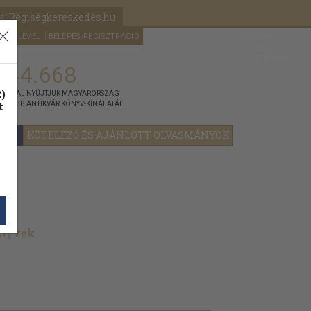
k: Régiségkereskedés.hu
A kosaram
HÍRLEVÉL
BELÉPÉS/REGISZTRÁCIÓ
MÉG
0
5000
Ft
144.668
)
ÁNNYAL NYÚJTJUK MAGYARORSZÁG
t
GYOBB ANTIKVÁR KÖNYV-KÍNÁLATÁT
YOK
KÖTELEZŐ ÉS AJÁNLOTT OLVASMÁNYOK
önyvek