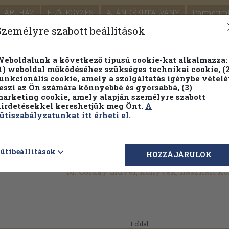
TÁRUHÁZ
ELŐJEGYZÉS
AJÁNDÉKUTALVÁNY
Partnerün
SZÁLLÍTÁS
SEGÍTSÉG
Személyre szabott beállítások
1.
Részletes kereső
Témaköri fa
eboldalunk a következő típusú cookie-kat alkalmazza:
1) weboldal működéséhez szükséges technikai cookie, (2
KIADV
unkcionális cookie, amely a szolgáltatás igénybe vételé
LEGNA
eszi az Ön számára könnyebbé és gyorsabbá, (3)
arketing cookie, amely alapján személyre szabott
PILLANATNYI ÁRAINK
FENNTARTHATÓ OLVASMÁN
irdetésekkel kereshetjük meg Önt.
A
ütiszabályzatunkat itt érheti el.
ütibeállítások
HOZZÁJÁRULOK
M. Corday művei, könyvek, használt k
.
1 oldal