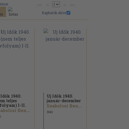
Nézet:
Kaphatók előre:
 Idők 1940.
Uj Idők 1940.
em teljes
január-december
folyam) I-II.
Szabolcsi Bence...
Szabolcsi Bence...
1940
0