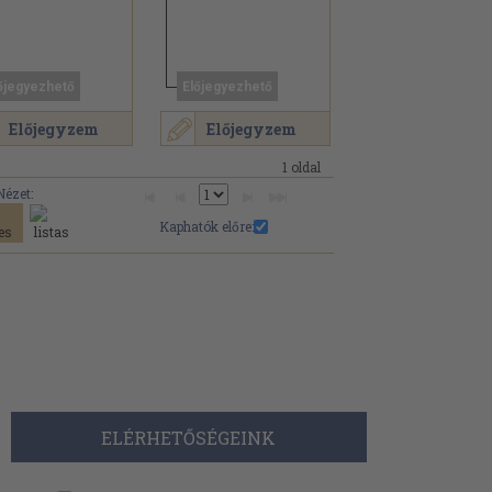
őjegyezhető
Előjegyezhető
Előjegyzem
Előjegyzem
1 oldal
Nézet:
Kaphatók előre:
ELÉRHETŐSÉGEINK