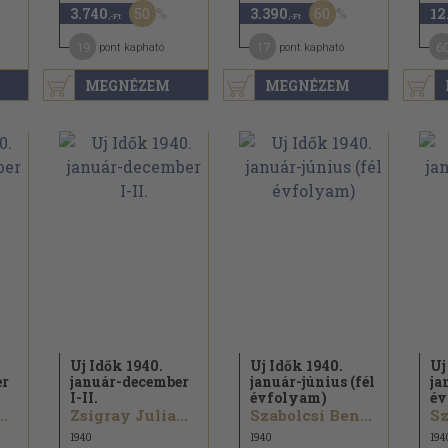
50
60
3.740
3.390
12
,-Ft
,-Ft
19
17
6
pont kapható
pont kapható
MEGNÉZEM
MEGNÉZEM
Uj Idők 1940.
Uj Idők 1940.
Uj
er
január-december
január-június (fél
ja
I-II.
évfolyam)
év
y Julianna...
Zsigray Julianna...
Szabolcsi Bence...
1940
1940
194