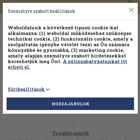
0
Toggle
Főmenü
Könyveink
navigation
Személyre szabott beállítások
Weboldalunk a következő típusú cookie-kat
alkalmazza: (1) weboldal működéséhez szükséges
technikai cookie, (2) funkcionális cookie, amely a
szolgáltatás igénybe vételét teszi az Ön számára
könnyebbé és gyorsabbá, (3) marketing cookie,
Válogasson több mint 30 000 kötet közül
amely alapján személyre szabott hirdetésekkel
Hobbi témakörökben
20% kedvezménnyel!
kereshetjük meg Önt.
A sütiszabályzatunkat itt
érheti el.
Sütibeállítások
HOZZÁJÁRULOK
További szűrők