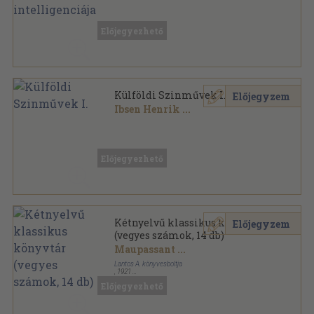
Könyvkötői vászonkötés
,
267
oldal
Előjegyezhető
Külföldi Szinművek I.
Előjegyzem
Ibsen Henrik
...
Vászon
,
203
oldal
Modern könyvtár sorozat
Előjegyezhető
Kétnyelvű klassikus könyvtár
Előjegyzem
(vegyes számok, 14 db)
Maupassant
...
Lantos A. könyvesboltja
,
1921
Könyvkötői kötés
,
412
oldal
Előjegyezhető
Kétnyelvű klassikus könyvtár sorozat