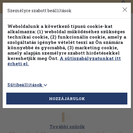
0
Toggle
Főmenü
Könyveink
navigation
Személyre szabott beállítások
Weboldalunk a következő típusú cookie-kat
alkalmazza: (1) weboldal működéséhez szükséges
technikai cookie, (2) funkcionális cookie, amely a
szolgáltatás igénybe vételét teszi az Ön számára
könnyebbé és gyorsabbá, (3) marketing cookie,
amely alapján személyre szabott hirdetésekkel
kereshetjük meg Önt.
A sütiszabályzatunkat itt
érheti el.
Sütibeállítások
HOZZÁJÁRULOK
További szűrők