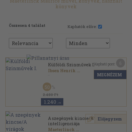
Maeterlinck Maurice művei, könyvek, használt
könyvek
Összesen 4 találat
Kaphatók előre:
6
Kapható pont:
Külföldi Szinművek I.
Ibsen Henrik
...
MEGNÉZEM
Vászon
,
243
oldal
Modern könyvtár sorozat
50
2.480 Ft
1.240
,-Ft
A szegények kincse/A virágok
Előjegyzem
intelligenciája
Maeterlinck
...