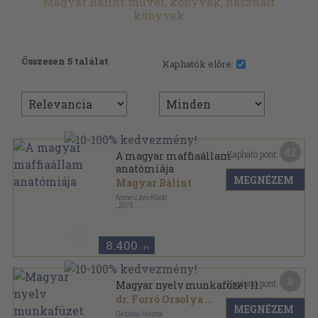
Magyar Bálint művei, könyvek, használt
könyvek
Összesen 5 találat
Kaphatók előre:
42
Kapható pont:
A magyar maffiaállam
anatómiája
MEGNÉZEM
Magyar Bálint
Noran Libro Kiadó
,
2015
Ragasztott papírkötés
,
308
oldal
8.400
,-Ft
8
Kapható pont:
Magyar nyelv munkafüzet 11.
dr. Forró Orsolya
...
MEGNÉZEM
Oktatási Hivatal