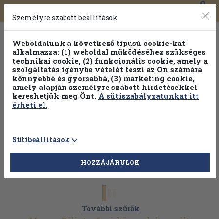
0
Toggle
Főmenü
Könyveink
navigation
Személyre szabott beállítások
Weboldalunk a következő típusú cookie-kat
alkalmazza: (1) weboldal működéséhez szükséges
technikai cookie, (2) funkcionális cookie, amely a
szolgáltatás igénybe vételét teszi az Ön számára
könnyebbé és gyorsabbá, (3) marketing cookie,
Válogasson több mint 1.000.000 kiadványunk közül
10-
amely alapján személyre szabott hirdetésekkel
100% kedvezménnyel!
kereshetjük meg Önt.
A sütiszabályzatunkat itt
érheti el.
Sütibeállítások
HOZZÁJÁRULOK
További szűrők