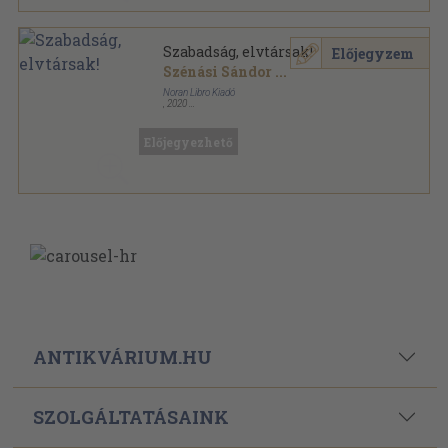
Szabadság, elvtársak!
Előjegyzem
Szénási Sándor
...
Noran Libro Kiadó
,
2020
Ragasztott papírkötés
,
191
oldal
Előjegyezhető
ANTIKVÁRIUM.HU
SZOLGÁLTATÁSAINK