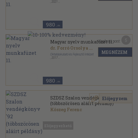
,
2021
Tűzött kötés
,
72
oldal
980
,-Ft
5
Kapható pont:
Magyar nyelv munkafüzet 11.
dr. Forró Orsolya
...
MEGNÉZEM
Oktatáskutató és Fejlesztő Intézet
,
2017
Tűzött kötés
,
88
oldal
980
,-Ft
SZDSZ Szalon vendégkönyv '92
Előjegyzem
(többszörösen aláírt példány)
Kőszeg Ferenc
Könyvkötői kötés
,
206
oldal
Előjegyezhető