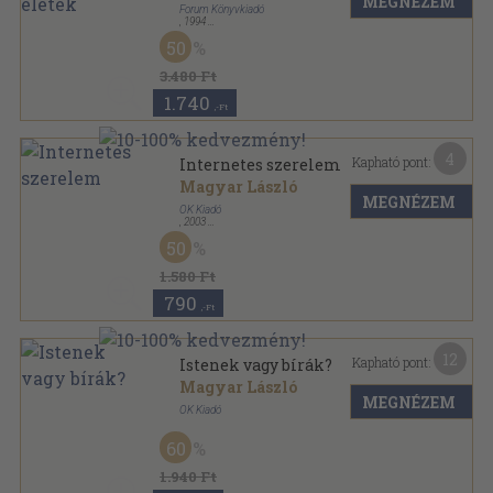
MEGNÉZEM
Forum Könyvkiadó
,
1994
Ragasztott papírkötés
,
147
oldal
50
3.480 Ft
1.740
,-Ft
4
Kapható pont:
Internetes szerelem
Magyar László
MEGNÉZEM
OK Kiadó
,
2003
Ragasztott papírkötés
,
205
oldal
50
1.580 Ft
790
,-Ft
12
Kapható pont:
Istenek vagy bírák?
Magyar László
MEGNÉZEM
OK Kiadó
Ragasztott papírkötés
,
189
oldal
60
1.940 Ft