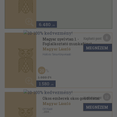
MEGNÉZEM
OK Kiadó
,
2004
Ragasztott papírkötés
,
227
oldal
2.340
,-Ft
5
Kapható pont:
Sporttár(s)
Magyar László
MEGNÉZEM
Cegléd Város Önkormányzata
,
2001
Tűzött kötés
,
40
oldal
50
1.180 Ft
590
,-Ft
6
Kapható pont:
Szeged
Dr. Beretzk Péter
...