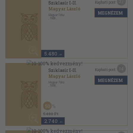
27
Kapható pont:
Sziklasír I-II.
Magyar László
MEGNÉZEM
Magyar Téka
,
1936
Félvászon
,
337
oldal
5.480
,-Ft
14
Kapható pont:
Sziklasír I-II.
Magyar László
MEGNÉZEM
Magyar Téka
,
1936
Félvászon
,
337
oldal
50
5.480 Ft
2.740
,-Ft
5
Kapható pont:
Tovatűnő évszázadok
Magyar László
MEGNÉZEM
Életjel
,
2003
Ragasztott papírkötés
,
173
oldal
Életjel Könyvek sorozat