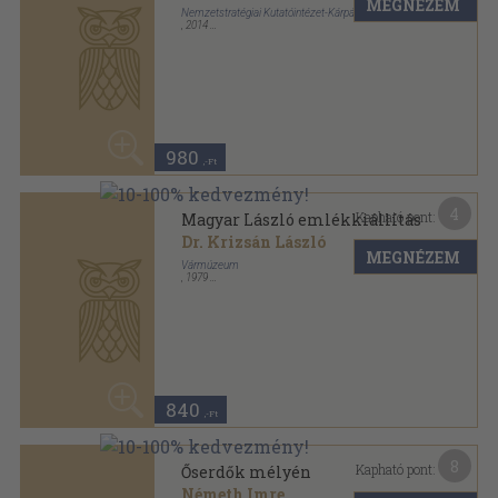
8
Kapható pont:
Őserdők mélyén
Németh Imre
MEGNÉZEM
Ifjúsági Könyvkiadó
,
1953
Könyvkötői kötés
,
294
oldal
1.580
,-Ft
7
Kapható pont:
Őserdők mélyén
Németh Imre
MEGNÉZEM
Ifjúsági Könyvkiadó
,
1955
Félvászon
,
305
oldal
1.480
,-Ft