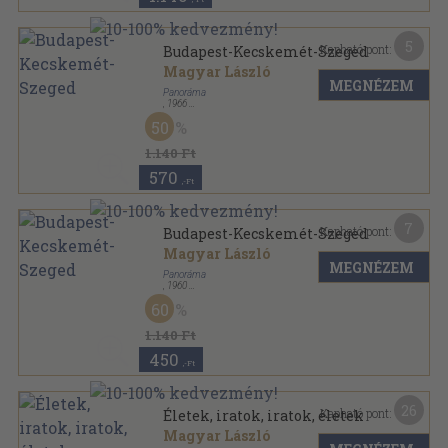
5
Kapható pont:
Budapest-Kecskemét-Szeged
Magyar László
MEGNÉZEM
Panoráma
,
1966
Ragasztott papírkötés
,
143
oldal
50
Magyarország írásban és képben sorozat
1.140 Ft
570
,-Ft
7
Kapható pont:
Budapest-Kecskemét-Szeged
Magyar László
MEGNÉZEM
Panoráma
,
1960
Ragasztott papírkötés
,
143
oldal
60
Magyarország írásban és képben sorozat
1.140 Ft
450
,-Ft
26
Kapható pont:
Életek, iratok, iratok, életek
Magyar László