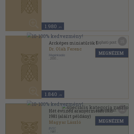
Magyar László
BVSC
,
1981
Tűzött kötés
,
72
oldal
6.480
,-Ft
8
Kapható pont:
Magyar nyelvtan 1. -
Foglalkoztató munkafüzet
MEGNÉZEM
Magyar László
Holló és Társa Könyvkiadó
Tűzött kötés
,
68
oldal
20
1.980 Ft
1.580
,-Ft
12
Kapható pont:
Okos emberek okos gondolatai
Magyar László