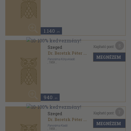
Dr. Beretzk Péter
...
MEGNÉZEM
Panoráma Kiadó
,
1959
Félvászon
,
263
oldal
Útikönyvek sorozat
1.440
,-Ft
5
Kapható pont:
Szeged
Dr. Beretzk Péter
...
MEGNÉZEM
Panoráma Kiadó
,
1959
Vászon
,
263
oldal
Útikönyvek sorozat
940
,-Ft
15
Kapható pont:
Vasutas sportévkönyv 2002