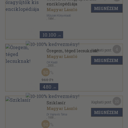
enciklopédiája
MEGNÉZEM
Magyar László
Műszaki Könyvkiadó
,
1984
Fűzött kemény papírkötés
,
230
oldal
10.100
,-Ft
4
Kapható pont:
Öregem, téged lecsuknak!
Magyar László
MEGNÉZEM
OK Kiadó
,
2005
Ragasztott papírkötés
,
256
oldal
50
OK Olcsó Könyvtár sorozat
960 Ft
480
,-Ft
10
Kapható pont:
Sziklasír
Magyar László
MEGNÉZEM
Dr. Vajna és Társa
,
1936
Félvászon
,
333
oldal
50