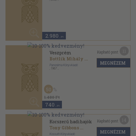
Tony Gibbons
...
MEGNÉZEM
Kossuth Könyvkiadó
,
1993
Fűzött kemény papírkötés
,
155
oldal
Arzenál Könyvek sorozat
50
1.840 Ft
920
,-Ft
23
Kapható pont:
Korszerű tengeralattjárók
David Miller
MEGNÉZEM
Kossuth Könyvkiadó
,
1994
Fűzött kemény papírkötés
,
159
oldal
Arzenál Könyvek sorozat
30
3.740 Ft
2.610
,-Ft
15
Kapható pont: