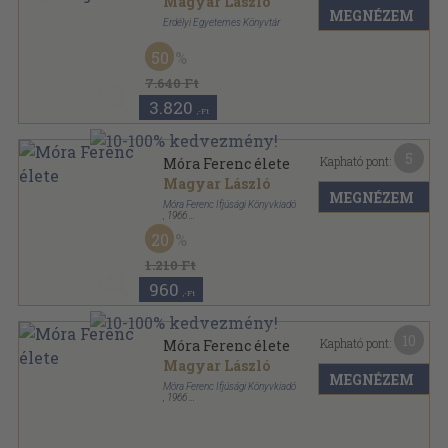
Magyar László
MEGNÉZEM
Erdélyi Egyetemes Könyvtár
Könyvkötői papírkötés
,
70
oldal
50
7.640 Ft
3.820
,-Ft
5
Kapható pont:
Móra Ferenc élete
Magyar László
MEGNÉZEM
Móra Ferenc Ifjúsági Könyvkiadó
,
1966
Könyvkötői kötés
,
207
oldal
20
Nagy emberek élete sorozat
1.210 Ft
960
,-Ft
10
Kapható pont:
Móra Ferenc élete
Magyar László
MEGNÉZEM
Móra Ferenc Ifjúsági Könyvkiadó
,
1966
Fűzött kemény papírkötés
,
207
oldal
Nagy emberek élete sorozat