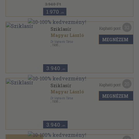
3.940 Ft
1.970
,-Ft
32
Kapható pont:
Sziklasír
Magyar László
MEGNÉZEM
Dr. Vajna és Társa
,
1936
Varrott papírkötés
,
333
oldal
3.940
,-Ft
20
Kapható pont:
Sziklasír
Magyar László
MEGNÉZEM
Dr. Vajna és Társa
,
1936
Könyvkötői vászonkötés
,
333
oldal
3.940
,-Ft