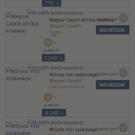
770
,-Ft
19
Kapható pont:
Magyar László afrikai utazásai
Magyar László
MEGNÉZEM
Panoráma
,
1985
Fűzött kemény papírkötés
,
478
oldal
50
Régi magyar utazók sorozat
2.480 Ft
1.240
,-Ft
21
Kapható pont:
Milyen volt szőkesége...
Magyar László
MEGNÉZEM
Erdélyi Egyetemes Könyvtár
Félvászon
,
70
oldal
50
8.480 Ft
4.240
,-Ft
19
Kapható pont:
Milyen volt szőkesége...