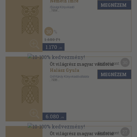
27
Kapható pont:
Öt világrész magyar vándorai
Halász Gyula
MEGNÉZEM
Grill Károly Könyvkiadóvállalata
,
1937
Bőr
,
243
oldal
5.480
,-Ft
Mutass többet
ANTIKVÁRIUM.HU