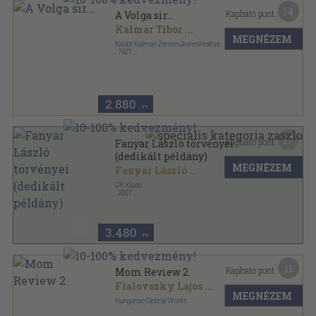
2.880
,-Ft
17
Kapható pont:
Fanyar László törvényei
(dedikált példány)
MEGNÉZEM
Fanyar László
...
OK Kiadó
,
2001
Ragasztott papírkötés
,
156
oldal
3.480
,-Ft
11
Kapható pont:
Mom Review 2.
Fialovszky Lajos
...
MEGNÉZEM
Hungarian Optical Works
Varrott papírkötés
,
56
oldal
2.240
,-Ft
15
Kapható pont:
Kenyér minden napra