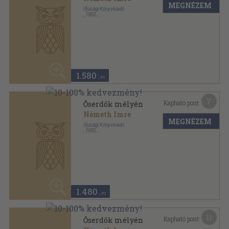
11
Kapható pont:
Őserdők mélyén
Németh Imre
MEGNÉZEM
Ifjúsági Könyvkiadó
,
1954
Félvászon
,
307
oldal
30
1.680 Ft
1.170
,-Ft
30
Kapható pont:
Öt világrész magyar vándorai
Halász Gyula
MEGNÉZEM
Grill Károly Könyvkiadóvállalata
,
1936
Könyvkötői papírkötés
,
191
oldal
6.080
,-Ft