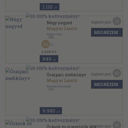
1.110
,-Ft
13
Kapható pont:
Négy negyed
Magyar László
MEGNÉZEM
Magyar Téka
,
1938
Vászon
,
242
oldal
50
Magyar Téka sorozat
1.690 Ft
840
,-Ft
50
Kapható pont:
Óraipari zsebkönyv
Magyar László
MEGNÉZEM
Műszaki Könyvkiadó
,
1979
Fűzött keménykötés
,
319
oldal
9.980
,-Ft
51
Kapható pont:
Órások és óragyűjtők kis