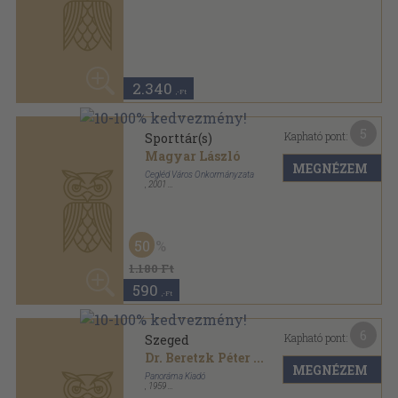
MEGNÉZEM
Panoráma Kiadó
,
1959
Félvászon
,
263
oldal
Útikönyvek sorozat
1.140
,-Ft
5
Kapható pont:
Szeged
Dr. Beretzk Péter
...
MEGNÉZEM
Panoráma Könyvkiadó
,
1959
Fűzött papírkötés
,
263
oldal
Útikönyvek sorozat
940
,-Ft
7
Kapható pont:
Szeged