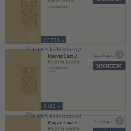
5
Kapható pont:
Magyar László
Magyar László
MEGNÉZEM
Nemzetstratégiai Kutatóintézet-Kárpát-Haza Galéria
,
2014
Fűzött kemény papírkötés
,
58
oldal
Kortárs Magyar Művészet sorozat
980
,-Ft
4
Kapható pont:
Magyar László emlékkiállítás
Dr. Krizsán László
MEGNÉZEM
Vármúzeum
,
1979
Tűzött kötés
,
25
oldal
840
,-Ft