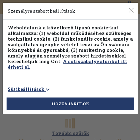
0
Toggle
Főmenü
Könyveink
navigation
Személyre szabott beállítások
Weboldalunk a következő típusú cookie-kat
alkalmazza: (1) weboldal működéséhez szükséges
technikai cookie, (2) funkcionális cookie, amely a
szolgáltatás igénybe vételét teszi az Ön számára
könnyebbé és gyorsabbá, (3) marketing cookie,
Válogasson több mint 1.000.000 kiadványunk közül
10-
amely alapján személyre szabott hirdetésekkel
100% kedvezménnyel!
kereshetjük meg Önt.
A sütiszabályzatunkat itt
érheti el.
Sütibeállítások
HOZZÁJÁRULOK
További szűrők