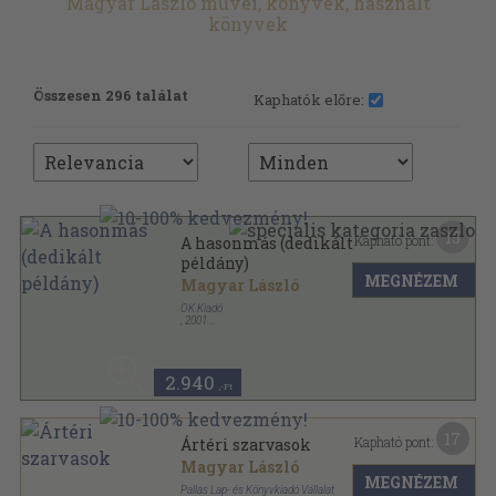
Magyar László művei, könyvek, használt
könyvek
Összesen 296 találat
Kaphatók előre:
15
Kapható pont:
A hasonmás (dedikált
példány)
MEGNÉZEM
Magyar László
OK Kiadó
,
2001
Ragasztott papírkötés
,
240
oldal
2.940
,-Ft
17
Kapható pont:
Ártéri szarvasok
Magyar László
MEGNÉZEM
Pallas Lap- és Könyvkiadó Vállalat