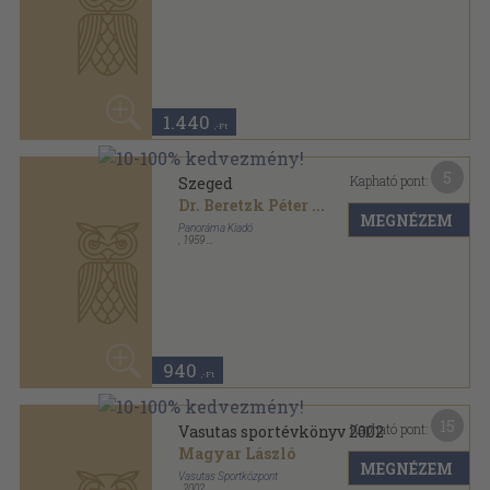
Magyar László
MEGNÉZEM
Vasutas Sportközpont
,
2002
Tűzött kötés
,
60
oldal
Vasutas Évkönyv sorozat
2.980
,-Ft
11
Kapható pont:
Veszprém
Bottlik Mihály
...
MEGNÉZEM
Panoráma Könyvkiadó
,
1967
Félvászon
,
231
oldal
Panoráma magyar városok sorozat
50
1.480 Ft
740
,-Ft
14
Kapható pont:
Korszerű hadihajók