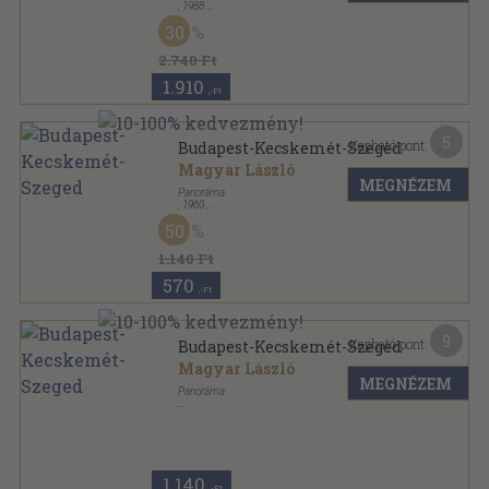
,
1988
Ragasztott papírkötés
,
153
oldal
30
Nimród füzetek sorozat
2.740 Ft
1.910
,-Ft
5
Kapható pont:
Budapest-Kecskemét-Szeged
Magyar László
MEGNÉZEM
Panoráma
,
1960
Könyvkötői kötés
,
148
oldal
50
Magyarország írásban és képben sorozat
1.140 Ft
570
,-Ft
9
Kapható pont:
Budapest-Kecskemét-Szeged
Magyar László
MEGNÉZEM
Panoráma
Ragasztott papírkötés
,
143
oldal
Magyarország írásban és képben sorozat
1.140
,-Ft