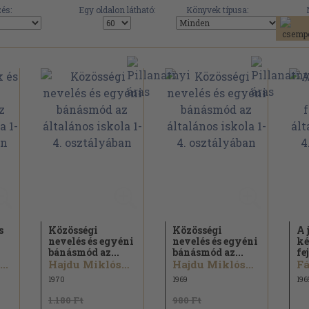
és:
Egy oldalon látható:
Könyvek típusa:
s
Közösségi
Közösségi
A 
nevelés és egyéni
nevelés és egyéni
ké
bánásmód az...
bánásmód az...
fe
..
Hajdu Miklósné...
Hajdu Miklósné...
Fá
1970
1969
196
1.180 Ft
980 Ft