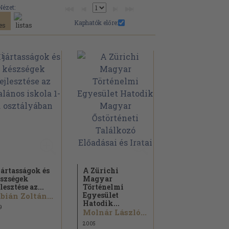
Nézet:
Kaphatók előre:
jártasságok és
A Zürichi
szségek
Magyar
jlesztése az...
Történelmi
Egyesület
bián Zoltán...
Hatodik...
9
Molnár László...
2005