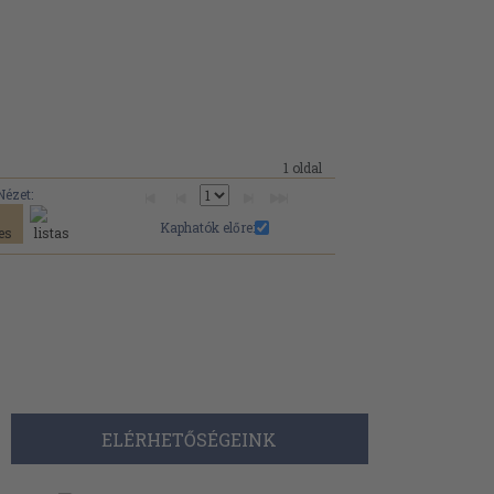
1 oldal
Nézet:
Kaphatók előre:
ELÉRHETŐSÉGEINK