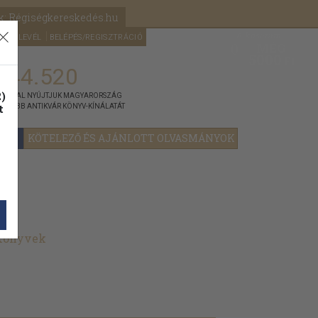
k: Régiségkereskedés.hu
A kosaram
HÍRLEVÉL
BELÉPÉS/REGISZTRÁCIÓ
MÉG
0
5000
Ft
144.520
)
ÁNNYAL NYÚJTJUK MAGYARORSZÁG
t
GYOBB ANTIKVÁR KÖNYV-KÍNÁLATÁT
YOK
KÖTELEZŐ ÉS AJÁNLOTT OLVASMÁNYOK
 könyvek