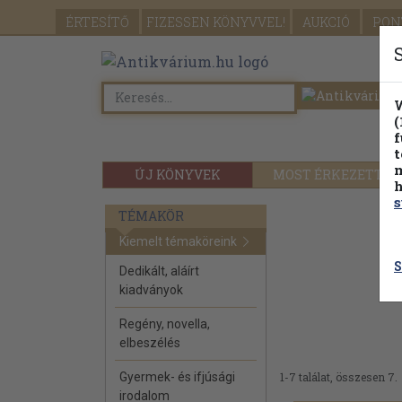
ÉRTESÍTŐ
FIZESSEN
KÖNYVVEL!
AUKCIÓ
PON
W
(
f
t
m
ÚJ KÖNYVEK
MOST ÉRKEZETT
h
s
TÉMAKÖR
Kiemelt témaköreink
S
Dedikált, aláírt
kiadványok
Regény, novella,
elbeszélés
Gyermek- és ifjúsági
1-7 találat, összesen 7.
irodalom