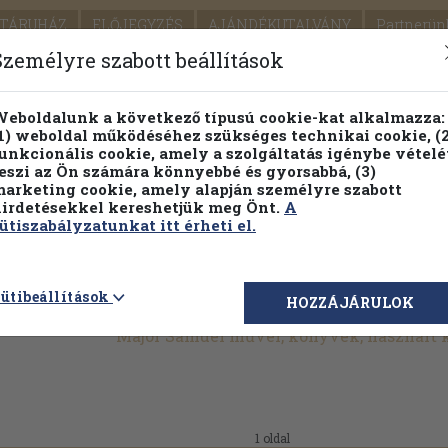
TÁRUHÁZ
ELŐJEGYZÉS
AJÁNDÉKUTALVÁNY
Partnerün
SZÁLLÍTÁS
SEGÍTSÉG
Személyre szabott beállítások
1.
Részletes kereső
Témaköri fa
eboldalunk a következő típusú cookie-kat alkalmazza:
1) weboldal működéséhez szükséges technikai cookie, (2
KIADV
unkcionális cookie, amely a szolgáltatás igénybe vételé
LEGNA
eszi az Ön számára könnyebbé és gyorsabbá, (3)
arketing cookie, amely alapján személyre szabott
PILLANATNYI ÁRAINK
FENNTARTHATÓ OLVASMÁN
irdetésekkel kereshetjük meg Önt.
A
ütiszabályzatunkat itt érheti el.
ütibeállítások
HOZZÁJÁRULOK
Major Sámuel művei, könyvek, használt
1 oldal