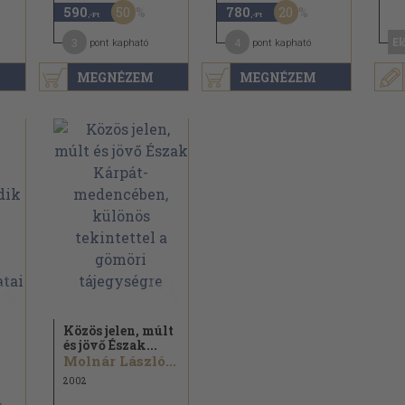
50
20
590
780
,-Ft
,-Ft
3
4
El
pont kapható
pont kapható
MEGNÉZEM
MEGNÉZEM
Közös jelen, múlt
és jövő Észak...
Molnár László...
2002
..