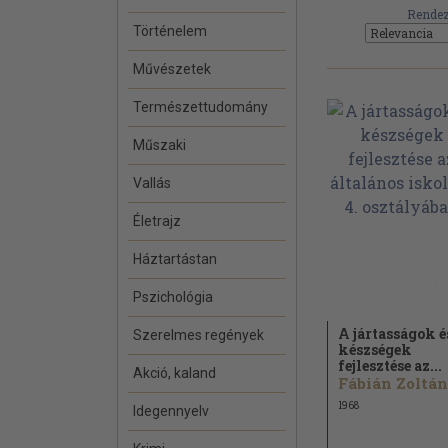
Rendez
Történelem
Művészetek
Természettudomány
Műszaki
Vallás
Életrajz
Háztartástan
Pszichológia
A jártasságok é
Szerelmes regények
készségek
fejlesztése az...
Akció, kaland
Fábián Zoltán.
1968
Idegennyelv