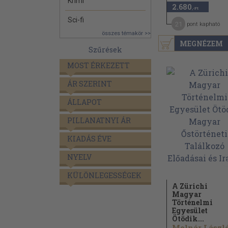
Krimi
2.680
,-Ft
Sci-fi
21
pont kapható
összes témakör >>
MEGNÉZEM
Szűrések
MOST ÉRKEZETT
ÁR SZERINT
ÁLLAPOT
PILLANATNYI ÁR
KIADÁS ÉVE
NYELV
KÜLÖNLEGESSÉGEK
A Zürichi
Magyar
Történelmi
Egyesület
Ötödik...
Molnár László.