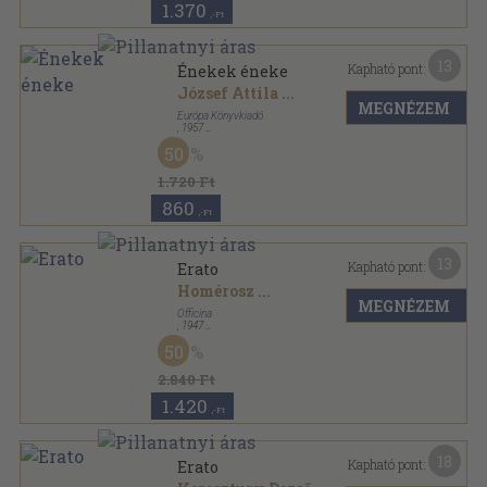
1.370
,-Ft
13
Kapható pont:
Énekek éneke
József Attila
...
MEGNÉZEM
Európa Könyvkiadó
,
1957
Vászon
,
653
oldal
50
1.720 Ft
860
,-Ft
13
Kapható pont:
Erato
Homérosz
...
MEGNÉZEM
Officina
,
1947
Könyvkötői kötés
,
252
oldal
50
2.840 Ft
1.420
,-Ft
18
Kapható pont:
Erato