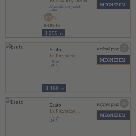
Keresztury Dezső
...
MEGNÉZEM
Szépirodalmi Könyvkiadó
,
1970
Nyl kötés
,
171
oldal
50
2.400 Ft
1.200
,-Ft
17
Kapható pont:
Erato
La Fontaine
...
MEGNÉZEM
Officina
,
1947
Vászon
,
252
oldal
3.480
,-Ft
28
Kapható pont:
Erato
La Fontaine
...
MEGNÉZEM
Officina
,
1947
Vászon
,
252
oldal