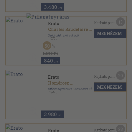
3.480
,-Ft
13
Kapható pont:
Erato
Charles Baudelaire
...
MEGNÉZEM
Szépirodalmi Könyvkiadó
,
1970
Fűzött kemény papírkötés
,
171
oldal
50
1.690 Ft
840
,-Ft
20
Kapható pont:
Erato
Homérosz
...
MEGNÉZEM
Officina Nyomda és Kiadóvállalat Kft.
,
1947
Félvászon
,
252
oldal
Kétnyelvű klasszikusok sorozat
3.980
,-Ft
28
Kapható pont:
Erato