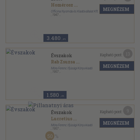
Homérosz
...
MEGNÉZEM
Officina Nyomda és Kiadóvállalat Kft.
,
1947
Félvászon
,
252
oldal
3.480
,-Ft
13
Kapható pont:
Évszakok
Rab Zsuzsa
...
MEGNÉZEM
Móra Ferenc Ifjúsági Könyvkiadó
,
1957
Varrott papírkötés
,
365
oldal
A világirodalom gyöngyszemei sorozat
1.580
,-Ft
9
Kapható pont:
Évszakok
Lucretius
...
MEGNÉZEM
Móra Ferenc Ifjúsági Könyvkiadó
,
1957
Fűzött keménykötés
,
365
oldal
50
A világirodalom gyöngyszemei sorozat