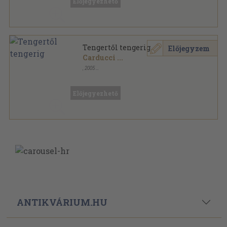
Előjegyezhető
Tengertől tengerig
Előjegyzem
Carducci
...
,
2005
Ragasztott papírkötés
,
144
oldal
Előjegyezhető
ANTIKVÁRIUM.HU