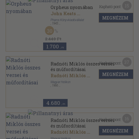
15
Kapható pont:
Orpheus nyomában
John Keats
...
MEGNÉZEM
Pharos Könyvkiadóvállalat
,
1943
Varrott papírkötés
,
191
oldal
30
Editio Pharos sorozat
2.440 Ft
1.700
,-Ft
37
Kapható pont:
Radnóti Miklós összes versei
és műfordításai
MEGNÉZEM
Radnóti Miklós
...
Magyar Helikon
,
1966
Nyl kötés
,
392
oldal
4.680
,-Ft
16
Kapható pont:
Radnóti Miklós összes versei
és műfordításai
MEGNÉZEM
Radnóti Miklós
...
Magyar Helikon