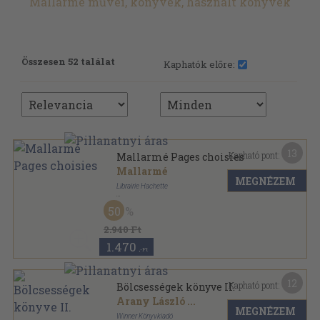
Mallarmé művei, könyvek, használt könyvek
Összesen 52 találat
Kaphatók előre:
13
Kapható pont:
Mallarmé Pages choisies
Mallarmé
MEGNÉZEM
Librairie Hachette
Tűzött kötés
,
96
oldal
50
Classiques Illustrés Vaubourdolle sorozat
2.940 Ft
1.470
,-Ft
12
Kapható pont:
Bölcsességek könyve II.
Arany László
...
MEGNÉZEM
Winner Könyvkiadó