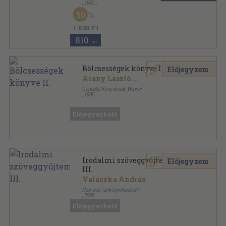
,
1962
Fűzött keménykötés
,
577
oldal
50
A világirodalom gyöngyszemei sorozat
1.630 Ft
810
,-Ft
Bölcsességek könyve II.
Előjegyzem
Arany László
...
Gondolat Könyvkiadó-Winner
,
1995
Vászon
,
772
oldal
Előjegyezhető
Irodalmi szöveggyűjtemény
Előjegyzem
III.
Valaczka András
Nemzeti Tankönyvkiadó Zrt.
,
2008
Ragasztott papírkötés
,
315
oldal
Előjegyezhető