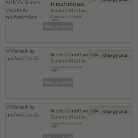
és műfordításai
Radnóti Miklós
...
Szépirodalmi Könyvkiadó
,
1965
Könyvkötői kötés
,
487
oldal
Előjegyezhető
Versek és műfordítások
Előjegyzem
Radnóti Miklós
...
Szépirodalmi Könyvkiadó
,
1954
Vászon
,
498
oldal
Előjegyezhető
Versek és műfordítások
Előjegyzem
Radnóti Miklós
...
Szépirodalmi Könyvkiadó
,
1954
Könyvkötői kötés
,
498
oldal