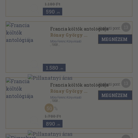
1.180 Ft
590
,-Ft
13
Kapható pont:
Francia költők antológiája
Rónay György
...
MEGNÉZEM
Móra Ferenc Könyvkiadó
,
1958
Fűzött papírkötés
,
807
oldal
A világirodalom gyöngyszemei sorozat
1.580
,-Ft
13
Kapható pont:
Francia költők antológiája
Rónay György
...
MEGNÉZEM
Móra Ferenc Könyvkiadó
,
1958
Fűzött keménykötés
,
807
oldal
50
A világirodalom gyöngyszemei sorozat
1.780 Ft
890
,-Ft