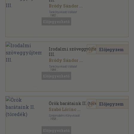
Bródy Sándor
...
Tankönyvkiadó Vállalat
,
1982
Ragasztott papírkötés
,
535
oldal
Előjegyezhető
Irodalmi szöveggyűjtemény
Előjegyzem
III.
Bródy Sándor
...
Tankönyvkiadó Vállalat
,
1984
Ragasztott papírkötés
,
535
oldal
Előjegyezhető
Örök barátaink II. (töredék)
Előjegyzem
Szabó Lőrinc
...
Szépirodalmi Könyvkiadó
,
1958
Vászon
,
1082
oldal
Előjegyezhető