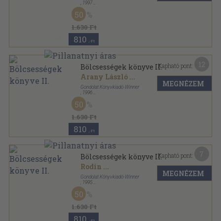
,
1997
Fűzött kemény papírkötés
,
772
oldal
50
1.630 Ft
810
,-Ft
12
Kapható pont:
Bölcsességek könyve II.
Arany László
...
MEGNÉZEM
Gondolat Könyvkiadó-Winner
,
1996
Fűzött kemény papírkötés
,
772
oldal
50
1.630 Ft
810
,-Ft
7
Kapható pont:
Bölcsességek könyve II.
Rodin
...
MEGNÉZEM
Gondolat Könyvkiadó-Winner
,
1995
Vászon
,
772
oldal
50
1.630 Ft
810
,-Ft