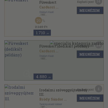
14
Kapható pont:
Füveskert
Carducci
...
MEGNÉZEM
Stádium Kiadó
,
1995
Fűzött keménykötés
,
391
oldal
20
2.140 Ft
1.710
,-Ft
24
Kapható pont:
Füveskert (dedikált példány)
Carducci
...
MEGNÉZEM
Stádium Kiadó
,
1995
Fűzött kemény papírkötés
,
391
oldal
4.880
,-Ft
4
Kapható pont:
Irodalmi szöveggyűjtemény
III.
MEGNÉZEM
Bródy Sándor
...
Tankönyvkiadó Vállalat
,
1981