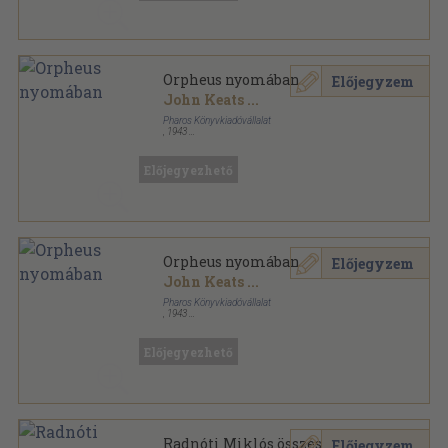
Orpheus nyomában
Előjegyzem
John Keats
...
Pharos Könyvkiadóvállalat
,
1943
Varrott papírkötés
,
191
oldal
Editio Pharos sorozat
Előjegyezhető
Orpheus nyomában
Előjegyzem
John Keats
...
Pharos Könyvkiadóvállalat
,
1943
Félvászon
,
191
oldal
Editio Pharos sorozat
Előjegyezhető
Radnóti Miklós összes versei
Előjegyzem