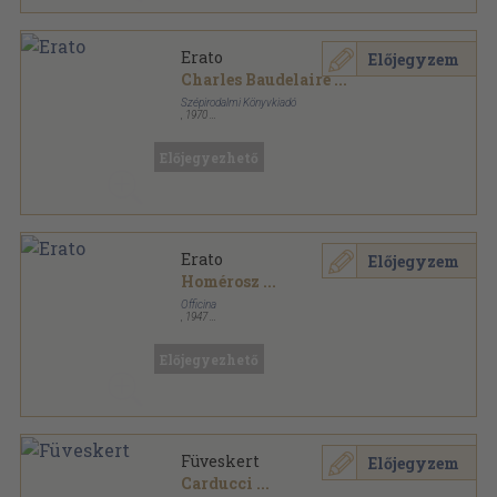
Erato
Előjegyzem
Charles Baudelaire
...
Szépirodalmi Könyvkiadó
,
1970
Vászon
,
171
oldal
Előjegyezhető
Erato
Előjegyzem
Homérosz
...
Officina
,
1947
Félvászon
,
252
oldal
Kétnyelvű klasszikusok sorozat
Előjegyezhető
Füveskert
Előjegyzem
Carducci
...