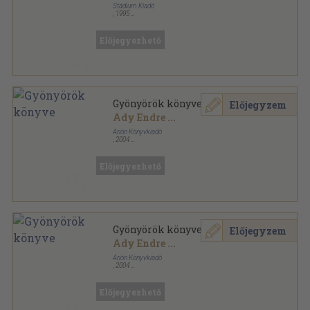
Stádium Kiadó
,
1995
Fűzött kemény papírkötés
,
391
oldal
Előjegyezhető
Gyönyörök könyve
Előjegyzem
Ady Endre
...
Arión Könyvkiadó
,
2004
Bársony
,
157
oldal
Szerelem sorozat
Előjegyezhető
Gyönyörök könyve
Előjegyzem
Ady Endre
...
Arión Könyvkiadó
,
2004
Bársony
,
157
oldal
Szerelem sorozat
Előjegyezhető