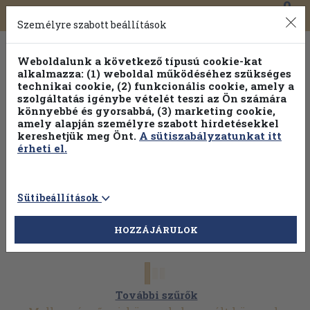
0
Toggle
Főmenü
Könyveink
navigation
Személyre szabott beállítások
Weboldalunk a következő típusú cookie-kat
alkalmazza: (1) weboldal működéséhez szükséges
technikai cookie, (2) funkcionális cookie, amely a
szolgáltatás igénybe vételét teszi az Ön számára
könnyebbé és gyorsabbá, (3) marketing cookie,
amely alapján személyre szabott hirdetésekkel
kereshetjük meg Önt.
A sütiszabályzatunkat itt
érheti el.
Sütibeállítások
HOZZÁJÁRULOK
További szűrők