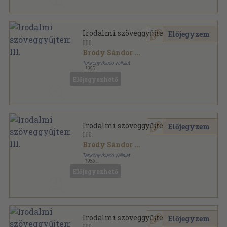
Irodalmi szöveggyűjtemény
Előjegyzem
III.
Bródy Sándor
...
Tankönyvkiadó Vállalat
,
1985
Ragasztott papírkötés
,
535
oldal
Előjegyezhető
Irodalmi szöveggyűjtemény
Előjegyzem
III.
Bródy Sándor
...
Tankönyvkiadó Vállalat
,
1986
Ragasztott papírkötés
,
535
oldal
Előjegyezhető
Irodalmi szöveggyűjtemény
Előjegyzem
III.