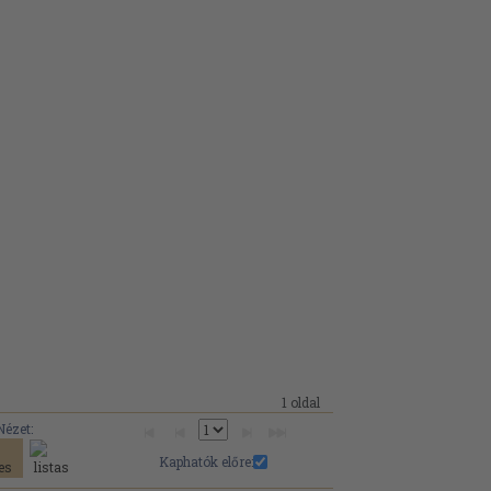
1 oldal
Nézet:
Kaphatók előre: