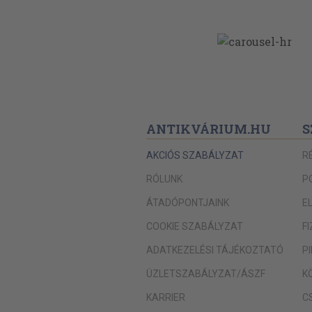
ANTIKVÁRIUM.HU
S
AKCIÓS SZABÁLYZAT
R
RÓLUNK
P
ÁTADÓPONTJAINK
E
COOKIE SZABÁLYZAT
F
ADATKEZELÉSI TÁJÉKOZTATÓ
P
ÜZLETSZABÁLYZAT/ÁSZF
K
KARRIER
C