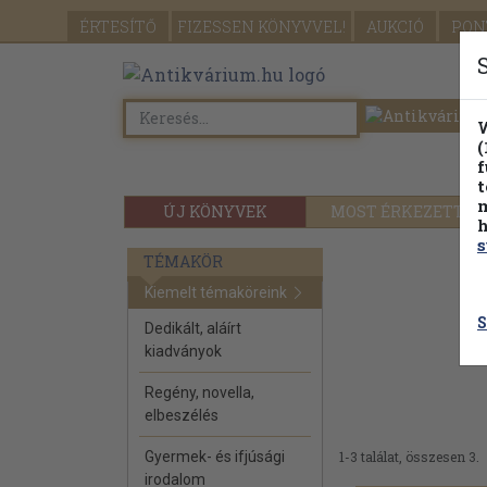
ÉRTESÍTŐ
FIZESSEN
KÖNYVVEL!
AUKCIÓ
PON
W
(
f
t
m
ÚJ KÖNYVEK
MOST ÉRKEZETT
h
s
TÉMAKÖR
Kiemelt témaköreink
S
Dedikált, aláírt
kiadványok
Regény, novella,
elbeszélés
Gyermek- és ifjúsági
1-3 találat, összesen 3.
irodalom