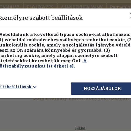
TÁRUHÁZ
ELŐJEGYZÉS
AJÁNDÉKUTALVÁNY
Partnerün
SZÁLLÍTÁS
SEGÍTSÉG
Személyre szabott beállítások
1.
Részletes kereső
Témaköri fa
eboldalunk a következő típusú cookie-kat alkalmazza:
1) weboldal működéséhez szükséges technikai cookie, (2
KIADV
unkcionális cookie, amely a szolgáltatás igénybe vételé
LEGNA
eszi az Ön számára könnyebbé és gyorsabbá, (3)
arketing cookie, amely alapján személyre szabott
PILLANATNYI ÁRAINK
FENNTARTHATÓ OLVASMÁN
irdetésekkel kereshetjük meg Önt.
A
ütiszabályzatunkat itt érheti el.
ütibeállítások
HOZZÁJÁRULOK
Málnai Mihály művei, könyvek, használt
1 oldal