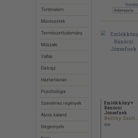
Rendez
Történelem
Művészetek
Természettudomány
Műszaki
Vallás
Életrajz
Háztartástan
Pszichológia
Emlékkönyv
Szerelmes regények
Bánóczi
Józsefnek
Akció, kaland
Beöthy Zsolt..
1919
Idegennyelv