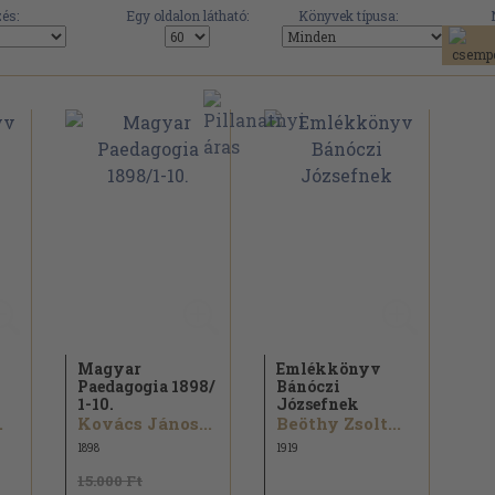
és:
Egy oldalon látható:
Könyvek típusa:
Magyar
Emlékkönyv
Paedagogia 1898/
Bánóczi
1-10.
Józsefnek
.
Kovács János...
Beöthy Zsolt...
1898
1919
15.000 Ft