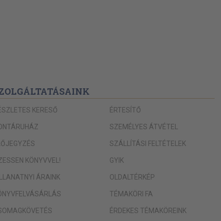
ZOLGÁLTATÁSAINK
ÉSZLETES KERESŐ
ÉRTESÍTŐ
ONTÁRUHÁZ
SZEMÉLYES ÁTVÉTEL
LŐJEGYZÉS
SZÁLLÍTÁSI FELTÉTELEK
IZESSEN KÖNYVVEL!
GYIK
ILLANATNYI ÁRAINK
OLDALTÉRKÉP
ÖNYVFELVÁSÁRLÁS
TÉMAKÖRI FA
SOMAGKÖVETÉS
ÉRDEKES TÉMAKÖREINK