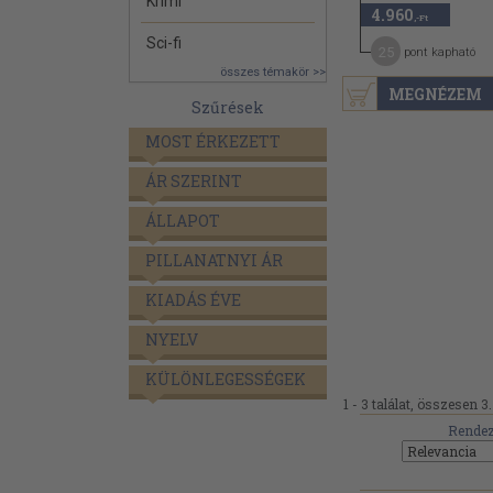
Krimi
4.960
,-Ft
Sci-fi
25
pont kapható
összes témakör >>
MEGNÉZEM
Szűrések
MOST ÉRKEZETT
ÁR SZERINT
ÁLLAPOT
PILLANATNYI ÁR
KIADÁS ÉVE
NYELV
KÜLÖNLEGESSÉGEK
1 - 3 találat, összesen 3.
Rendez