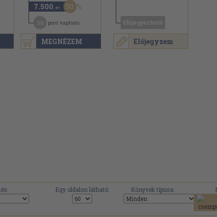
50
7.500
,-Ft
38
Előjegyezhető
pont kapható
MEGNÉZEM
Előjegyzem
és:
Egy oldalon látható:
Könyvek típusa: