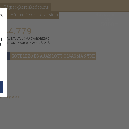
k: Régiségkereskedés.hu
A kosaram
HÍRLEVÉL
BELÉPÉS/REGISZTRÁCIÓ
MÉG
0
5000
Ft
144.779
)
ÁNNYAL NYÚJTJUK MAGYARORSZÁG
t
GYOBB ANTIKVÁR KÖNYV-KÍNÁLATÁT
YOK
KÖTELEZŐ ÉS AJÁNLOTT OLVASMÁNYOK
 könyvek