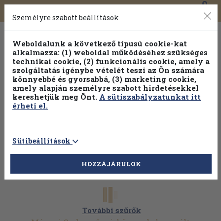
0
Toggle
Főmenü
Könyveink
navigation
Személyre szabott beállítások
Weboldalunk a következő típusú cookie-kat
alkalmazza: (1) weboldal működéséhez szükséges
technikai cookie, (2) funkcionális cookie, amely a
szolgáltatás igénybe vételét teszi az Ön számára
könnyebbé és gyorsabbá, (3) marketing cookie,
amely alapján személyre szabott hirdetésekkel
kereshetjük meg Önt.
A sütiszabályzatunkat itt
érheti el.
Sütibeállítások
HOZZÁJÁRULOK
További szűrők