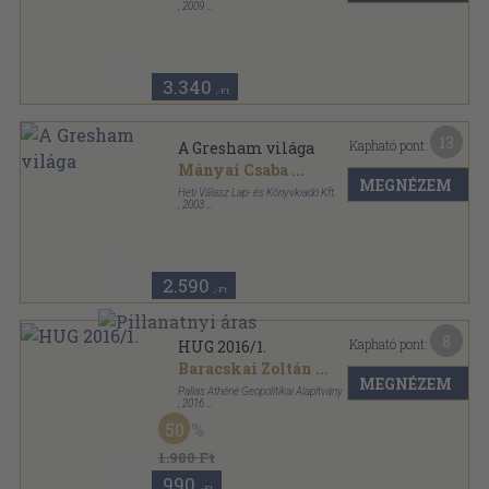
,
2009
Ragasztott papírkötés
,
159
oldal
HVG Könyvek sorozat
3.340
,-Ft
13
Kapható pont:
A Gresham világa
Mányai Csaba
...
MEGNÉZEM
Heti Válasz Lap- és Könyvkiadó Kft.
,
2003
Fűzött kemény papírkötés
,
279
oldal
Magyar Történelmi Tár sorozat
2.590
,-Ft
8
Kapható pont:
HUG 2016/1.
Baracskai Zoltán
...
MEGNÉZEM
Pallas Athéné Geopolitikai Alapítvány
,
2016
Ragasztott papírkötés
,
212
oldal
50
HUG sorozat
1.980 Ft
990
,-Ft