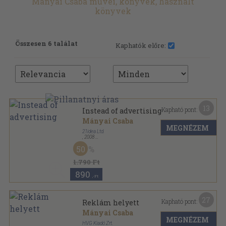
Mányai Csaba művei, könyvek, használt
könyvek
Összesen 6 találat
Kaphatók előre:
13
Kapható pont:
Instead of advertising
Mányai Csaba
MEGNÉZEM
21idea Ltd.
,
2008
Ragasztott papírkötés
,
154
oldal
50
1.790 Ft
890
,-Ft
27
Kapható pont:
Reklám helyett
Mányai Csaba
MEGNÉZEM
HVG Kiadó Zrt.