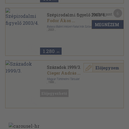
6
Kapható pont:
Szépirodalmi figyelő 2003/4.
Fodor Ákos
...
MEGNÉZEM
Balassi Bálint Intézet-Fiatal Írók Szövetsége
,
2003
Ragasztott papírkötés
,
133
oldal
Szépirodalmi Figyelő sorozat
1.280
,-Ft
Századok 1999/3.
Előjegyzem
Cieger András
...
Magyar Történelmi Társulat
,
1999
Tűzött kötés
,
189
oldal
Századok sorozat
Előjegyezhető