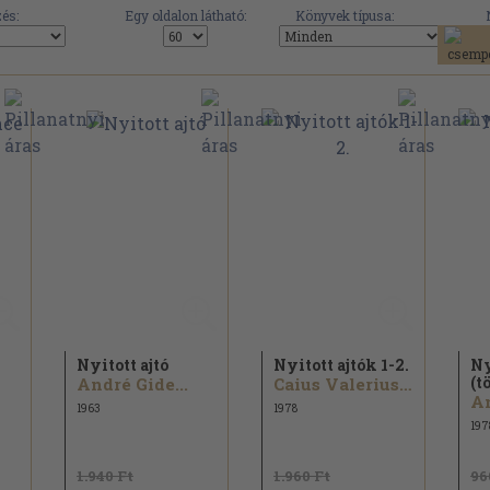
és:
Egy oldalon látható:
Könyvek típusa:
Nyitott ajtó
Nyitott ajtók 1-2.
Ny
(t
André Gide...
Caius Valerius Catullus...
An
1963
1978
197
1.940 Ft
1.960 Ft
96