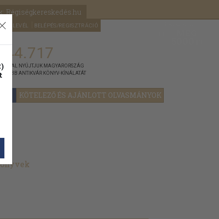
k: Régiségkereskedés.hu
A kosaram
HÍRLEVÉL
BELÉPÉS/REGISZTRÁCIÓ
MÉG
0
5000
Ft
144.717
)
ÁNNYAL NYÚJTJUK MAGYARORSZÁG
t
GYOBB ANTIKVÁR KÖNYV-KÍNÁLATÁT
YOK
KÖTELEZŐ ÉS AJÁNLOTT OLVASMÁNYOK
könyvek