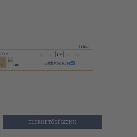
1 oldal
Nézet:
Kaphatók előre:
ELÉRHETŐSÉGEINK