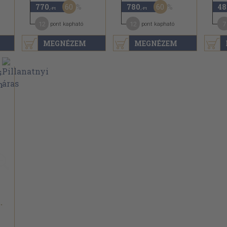
60
60
770
780
48
,-Ft
,-Ft
12
12
7
pont kapható
pont kapható
MEGNÉZEM
MEGNÉZEM
.