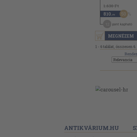
1.630 Ft
50
810
,-Ft
12
pont kapható
MEGNÉZEM
1 - 6 találat, összesen 6.
Rendez
ANTIKVÁRIUM.HU
S