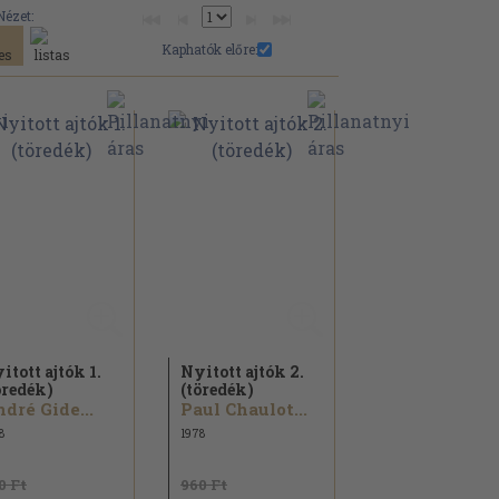
Nézet:
Kaphatók előre:
itott ajtók 1.
Nyitott ajtók 2.
öredék)
(töredék)
dré Gide...
Paul Chaulot...
8
1978
0 Ft
960 Ft