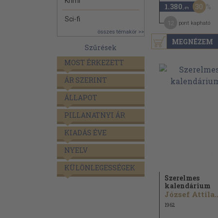
Krimi
30
1.380
,-Ft
Sci-fi
12
pont kapható
összes témakör >>
MEGNÉZEM
Szűrések
MOST ÉRKEZETT
ÁR SZERINT
ÁLLAPOT
PILLANATNYI ÁR
KIADÁS ÉVE
NYELV
KÜLÖNLEGESSÉGEK
Szerelmes
kalendárium
József Attila..
1962