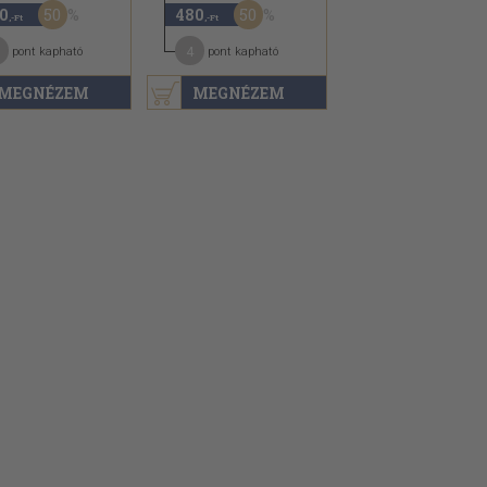
50
50
0
480
,-Ft
,-Ft
4
pont kapható
pont kapható
MEGNÉZEM
MEGNÉZEM