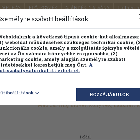
TÁRUHÁZ
ELŐJEGYZÉS
AJÁNDÉKUTALVÁNY
Partnerün
SZÁLLÍTÁS
SEGÍTSÉG
Személyre szabott beállítások
1.
Részletes kereső
Témaköri fa
eboldalunk a következő típusú cookie-kat alkalmazza:
1) weboldal működéséhez szükséges technikai cookie, (2
KIADV
unkcionális cookie, amely a szolgáltatás igénybe vételé
LEGNA
eszi az Ön számára könnyebbé és gyorsabbá, (3)
arketing cookie, amely alapján személyre szabott
PILLANATNYI ÁRAINK
FENNTARTHATÓ OLVASMÁN
irdetésekkel kereshetjük meg Önt.
A
ütiszabályzatunkat itt érheti el.
ütibeállítások
HOZZÁJÁRULOK
Mao Csi-ling művei, könyvek, használt 
1 oldal