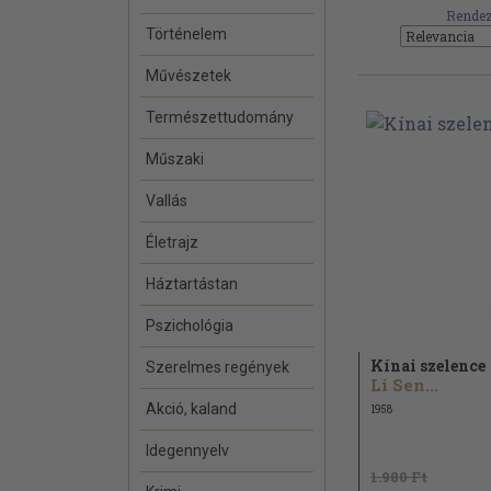
Rendez
Történelem
Művészetek
Természettudomány
Műszaki
Vallás
Életrajz
Háztartástan
Pszichológia
Kínai szelence
Szerelmes regények
Li Sen...
Akció, kaland
1958
Idegennyelv
1.980 Ft