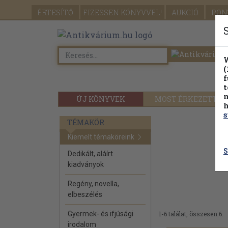
ÉRTESÍTŐ
FIZESSEN
KÖNYVVEL!
AUKCIÓ
PON
W
(
f
t
m
ÚJ KÖNYVEK
MOST ÉRKEZETT
h
s
TÉMAKÖR
Kiemelt témaköreink
S
Dedikált, aláírt
kiadványok
Regény, novella,
elbeszélés
Gyermek- és ifjúsági
1-6 találat, összesen 6.
irodalom