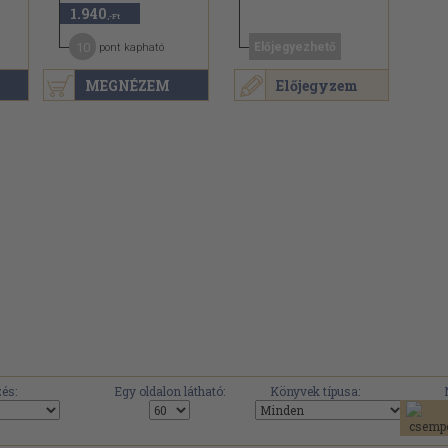
1.940
,-Ft
10
Előjegyezhető
pont kapható
MEGNÉZEM
Előjegyzem
és:
Egy oldalon látható:
Könyvek típusa: