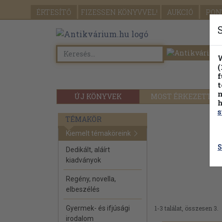
ÉRTESÍTŐ
FIZESSEN
KÖNYVVEL!
AUKCIÓ
PON
W
(
f
t
m
ÚJ KÖNYVEK
MOST ÉRKEZETT
h
s
TÉMAKÖR
Kiemelt témaköreink
S
Dedikált, aláírt
kiadványok
Regény, novella,
elbeszélés
Gyermek- és ifjúsági
1-3 találat, összesen 3.
irodalom