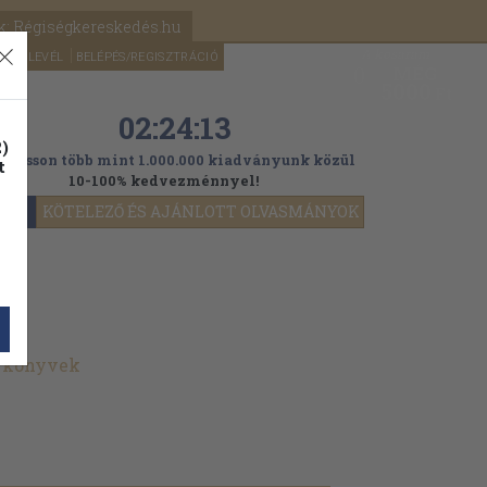
k: Régiségkereskedés.hu
A kosaram
HÍRLEVÉL
BELÉPÉS/REGISZTRÁCIÓ
MÉG
0
5000
Ft
02:24:12
)
ogasson több mint 1.000.000 kiadványunk közül
t
10-100% kedvezménnyel!
YOK
KÖTELEZŐ ÉS AJÁNLOTT OLVASMÁNYOK
t könyvek