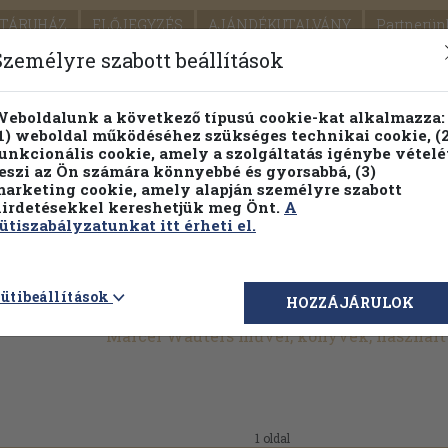
TÁRUHÁZ
ELŐJEGYZÉS
AJÁNDÉKUTALVÁNY
Partnerün
SZÁLLÍTÁS
SEGÍTSÉG
Személyre szabott beállítások
Részletes kereső
Témaköri fa
eboldalunk a következő típusú cookie-kat alkalmazza:
1) weboldal működéséhez szükséges technikai cookie, (2
Vál
unkcionális cookie, amely a szolgáltatás igénybe vételé
eszi az Ön számára könnyebbé és gyorsabbá, (3)
arketing cookie, amely alapján személyre szabott
PILLANATNYI ÁRAINK
FENNTARTHATÓ OLVASMÁN
irdetésekkel kereshetjük meg Önt.
A
ütiszabályzatunkat itt érheti el.
ütibeállítások
HOZZÁJÁRULOK
Marcel Wauters művei, könyvek, használ
1 oldal