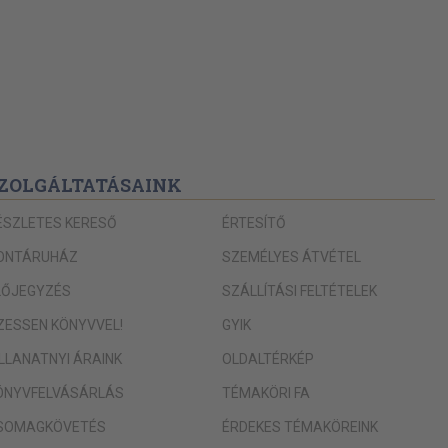
ZOLGÁLTATÁSAINK
ÉSZLETES KERESŐ
ÉRTESÍTŐ
ONTÁRUHÁZ
SZEMÉLYES ÁTVÉTEL
LŐJEGYZÉS
SZÁLLÍTÁSI FELTÉTELEK
IZESSEN KÖNYVVEL!
GYIK
ILLANATNYI ÁRAINK
OLDALTÉRKÉP
ÖNYVFELVÁSÁRLÁS
TÉMAKÖRI FA
SOMAGKÖVETÉS
ÉRDEKES TÉMAKÖREINK