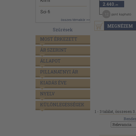
Krimi
2.440
,-Ft
Sci-fi
12
pont kapható
összes témakör >>
MEGNÉZEM
Szűrések
MOST ÉRKEZETT
ÁR SZERINT
ÁLLAPOT
PILLANATNYI ÁR
KIADÁS ÉVE
NYELV
KÜLÖNLEGESSÉGEK
1 - 3 találat, összesen 3.
Rendez