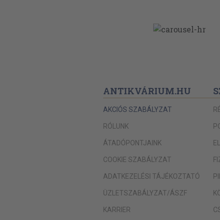
ANTIKVÁRIUM.HU
S
AKCIÓS SZABÁLYZAT
R
RÓLUNK
P
ÁTADÓPONTJAINK
E
COOKIE SZABÁLYZAT
F
ADATKEZELÉSI TÁJÉKOZTATÓ
P
ÜZLETSZABÁLYZAT/ÁSZF
K
KARRIER
C