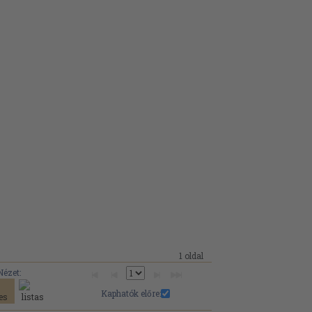
1 oldal
Nézet:
Kaphatók előre: