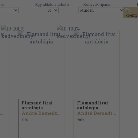
és:
Egy oldalon látható:
Könyvek típusa:
Flamand lírai
Flamand lírai
antológia
antológia
arel Jonckheere...
André Demedts...
André Demedts...
1969
1969