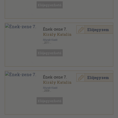
Muzsikáló nagyvilág sorozat
Előjegyezhető
Ének-zene 7.
Előjegyzem
Király Katalin
Mozaik Kiadó
,
2011
Ragasztott papírkötés
,
125
oldal
Muzsikáló nagyvilág sorozat
Előjegyezhető
Ének-zene 7.
Előjegyzem
Király Katalin
Mozaik Kiadó
,
2009
Ragasztott papírkötés
,
125
oldal
Muzsikáló nagyvilág sorozat
Előjegyezhető