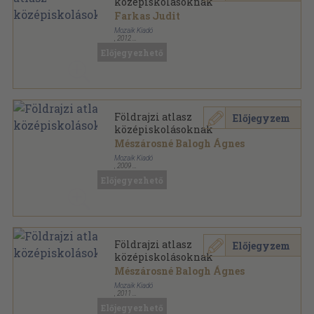
középiskolásoknak
Farkas Judit
Mozaik Kiadó
,
2012
Fűzött keménykötés
,
160
oldal
Előjegyezhető
A térképek titkai sorozat
Földrajzi atlasz
Előjegyzem
középiskolásoknak
Mészárosné Balogh Ágnes
Mozaik Kiadó
,
2009
Fűzött kemény papírkötés
,
160
oldal
Előjegyezhető
A térképek titkai sorozat
Földrajzi atlasz
Előjegyzem
középiskolásoknak
Mészárosné Balogh Ágnes
Mozaik Kiadó
,
2011
Fűzött kemény papírkötés
,
160
oldal
Előjegyezhető
A térképek titkai sorozat