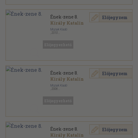
Ének-zene 8.
Előjegyzem
Király Katalin
Mozaik Kiadó
,
2010
Fűzött papírkötés
,
133
oldal
Muzsikáló nagyvilág sorozat
Előjegyezhető
Ének-zene 8.
Előjegyzem
Király Katalin
Mozaik Kiadó
,
2006
Fűzött papírkötés
,
133
oldal
Muzsikáló nagyvilág sorozat
Előjegyezhető
Ének-zene 8.
Előjegyzem
Király Katalin