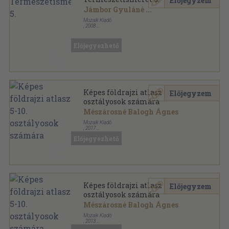
Előjegyzem
Jámbor Gyuláné
...
Mozaik Kiadó
,
2008
Ragasztott papírkötés
,
160
oldal
A természetről tizenéveseknek sorozat
Előjegyezhető
Képes földrajzi atlasz 5-10.
Előjegyzem
osztályosok számára
Mészárosné Balogh Ágnes
Mozaik Kiadó
,
2017
Tűzött kötés
,
103
oldal
Előjegyezhető
Képes földrajzi atlasz 5-10.
Előjegyzem
osztályosok számára
Mészárosné Balogh Ágnes
Mozaik Kiadó
,
2013
Tűzött kötés
,
103
oldal