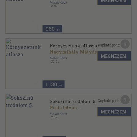
MEGNÉZEM
Mozaik Kiadó
,
2009
Tűzött kötés
,
32
oldal
A térképek titkai sorozat
980
,-Ft
9
Kapható pont:
Környezetünk atlasza
Nagymihály Mátyás
MEGNÉZEM
Mozaik Kiadó
,
2010
Tűzött kötés
,
32
oldal
A térképek titkai sorozat
1.180
,-Ft
9
Kapható pont:
Sokszínű irodalom 5.
Posta István
...
MEGNÉZEM
Mozaik Kiadó
,
2017
Ragasztott papírkötés
,
241
oldal