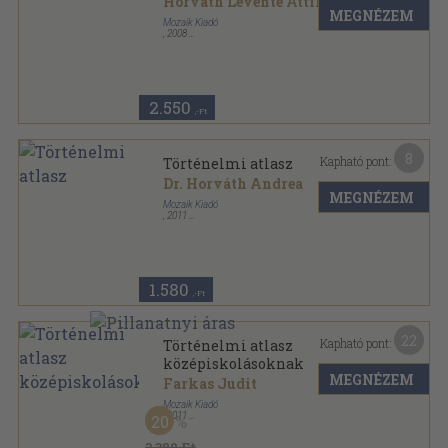
Horváth Levente Attila
...
MEGNÉZEM
Mozaik Kiadó
,
2008
Fűzött papírkötés
,
199
oldal
2.550
,-Ft
8
Kapható pont:
Történelmi atlasz
Dr. Horváth Andrea
MEGNÉZEM
Mozaik Kiadó
,
2011
Tűzött kötés
,
48
oldal
A térképek titkai sorozat
1.580
,-Ft
22
Kapható pont:
Történelmi atlasz
középiskolásoknak
MEGNÉZEM
Farkas Judit
Mozaik Kiadó
,
2011
20
Fűzött keménykötés
,
160
oldal
A térképek titkai sorozat
3.380 Ft