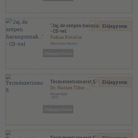
"Jaj, de szépen harangoznak..."
Előjegyzem
- CD-vel
Paksa Katalin
Móra Ferenc Múzeum
Ragasztott papírkötés
,
112
oldal
Előjegyezhető
Természetismeret 5.
Előjegyzem
Dr. Halász Tibor
...
Mozaik Kiadó
,
2010
Ragasztott papírkötés
,
160
oldal
A természetről tizenéveseknek sorozat
Előjegyezhető
Természetismeret 5.