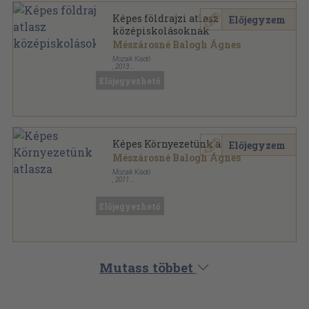
Képes földrajzi atlasz
Előjegyzem
középiskolásoknak
Mészárosné Balogh Ágnes
Mozaik Kiadó
,
2013
Fűzött kemény papírkötés
,
170
oldal
Előjegyezhető
Képes Környezetünk atlasza
Előjegyzem
Mészárosné Balogh Ágnes
Mozaik Kiadó
,
2011
Tűzött kötés
,
36
oldal
Előjegyezhető
Mutass többet