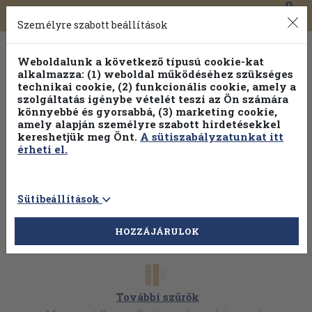
0
Toggle
Főmenü
Könyveink
navigation
Személyre szabott beállítások
Weboldalunk a következő típusú cookie-kat
alkalmazza: (1) weboldal működéséhez szükséges
technikai cookie, (2) funkcionális cookie, amely a
szolgáltatás igénybe vételét teszi az Ön számára
könnyebbé és gyorsabbá, (3) marketing cookie,
Válogasson több mint 30 000 kötet közül
amely alapján személyre szabott hirdetésekkel
Hobbi témakörökben
20% kedvezménnyel!
kereshetjük meg Önt.
A sütiszabályzatunkat itt
érheti el.
Sütibeállítások
HOZZÁJÁRULOK
További szűrők