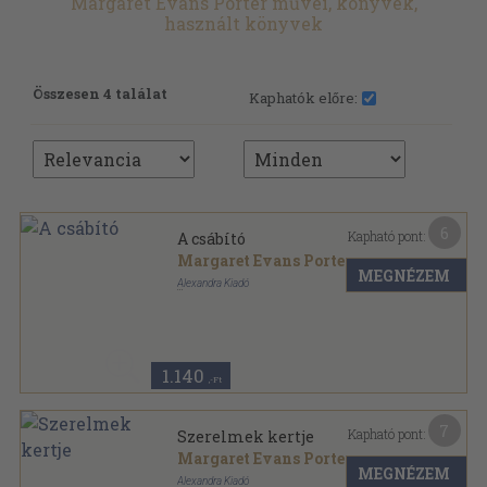
Margaret Evans Porter művei, könyvek,
használt könyvek
Összesen 4 találat
Kaphatók előre:
6
Kapható pont:
A csábító
Margaret Evans Porter
MEGNÉZEM
Alexandra Kiadó
Ragasztott papírkötés
,
382
oldal
1.140
,-Ft
7
Kapható pont:
Szerelmek kertje
Margaret Evans Porter
MEGNÉZEM
Alexandra Kiadó