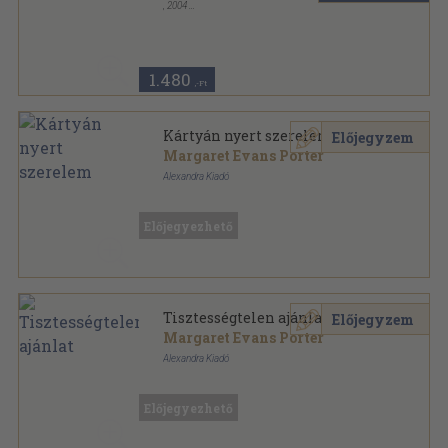
,
2004
Ragasztott papírkötés
,
379
oldal
1.480
,-Ft
Kártyán nyert szerelem
Előjegyzem
Margaret Evans Porter
Alexandra Kiadó
Ragasztott papírkötés
,
377
oldal
Előjegyezhető
Tisztességtelen ajánlat
Előjegyzem
Margaret Evans Porter
Alexandra Kiadó
Ragasztott papírkötés
,
377
oldal
Előjegyezhető