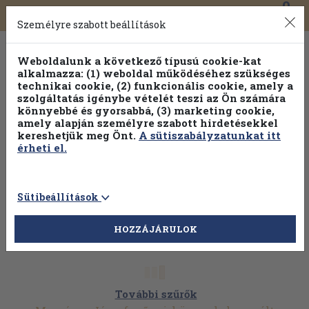
0
Toggle
Főmenü
Könyveink
navigation
Személyre szabott beállítások
Weboldalunk a következő típusú cookie-kat
alkalmazza: (1) weboldal működéséhez szükséges
technikai cookie, (2) funkcionális cookie, amely a
szolgáltatás igénybe vételét teszi az Ön számára
könnyebbé és gyorsabbá, (3) marketing cookie,
amely alapján személyre szabott hirdetésekkel
kereshetjük meg Önt.
A sütiszabályzatunkat itt
érheti el.
Sütibeállítások
HOZZÁJÁRULOK
További szűrők