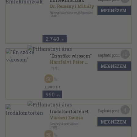
Emlékmorzsák
Dr. Reményi Mihály
MEGNÉZEM
Nyíregyháza Városvédő Egyesület
,
2005
Ragasztott papírkötés
,
112
oldal
2.740
,-Ft
15
Kapható pont:
"Én szőke városom"
Hársfalvi Péter
...
MEGNÉZEM
,
1971
Ragasztott papírkötés
,
208
oldal
Nyíregyházi kiskönyvtár sorozat
50
1.980 Ft
990
,-Ft
4
Kapható pont:
Irodalomtörténet
Váróczi Zsuzsa
MEGNÉZEM
Tankönyvkiadó Vállalat
,
1981
Ragasztott papírkötés
,
233
oldal
50