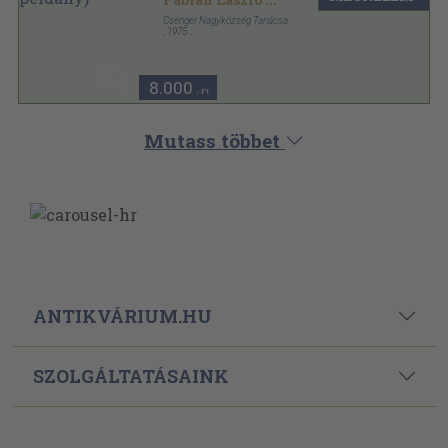
Csenger Nagyközség Tanácsa
,
1975
Ragasztott papírkötés
,
353
oldal
8.000
,-Ft
Mutass többet
ANTIKVÁRIUM.HU
SZOLGÁLTATÁSAINK