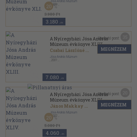
Jósa András Múzeum
,
1999
20
Fűzött kemény papírkötés
,
509
oldal
A Nyíregyházi Jósa András Múzeum évkönyve
3.980 Ft
sorozat
3.180
,-Ft
35
Kapható pont:
A Nyíregyházi Jósa András
Múzeum évkönyve XLIII.
MEGNÉZEM
Csabai Lászlóné
...
Jósa András Múzeum
,
2001
Fűzött kemény papírkötés
,
664
oldal
A Nyíregyházi Jósa András Múzeum évkönyve
sorozat
7.080
,-Ft
20
Kapható pont:
A Nyíregyházi Jósa András
Múzeum évkönyve XLIV.
MEGNÉZEM
János Makkay
...
Jósa András Múzeum
,
2002
20
Fűzött kemény papírkötés
,
422
oldal
A Nyíregyházi Jósa András Múzeum évkönyve
5.080 Ft
sorozat
4.060
,-Ft