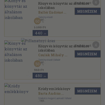
4
Kapható pont:
Könyv és könyvtár az általános
iskolában
MEGNÉZEM
Ballér Endréné
...
Tankönyvkiadó
,
1980
60
Ragasztott papírkötés
,
76
oldal
1.100 Ft
440
,-Ft
4
Kapható pont:
Könyv és könyvtár az általános
iskolában
MEGNÉZEM
Csulák Mihály
...
Tankönyvkiadó Vállalat
,
1980
50
Ragasztott papírkötés
,
101
oldal
960 Ft
480
,-Ft
Krúdy emlékkönyv
MEGNÉZEM
Barta András
...
Szabolcs megyei Lapkiadó Vállalat
,
1968
Fűzött papírkötés
,
182
oldal