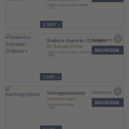
Szabolcs megyei Lapkiadó Vállalat
,
1970
Vászon
,
368
oldal
2.980
,-Ft
16
Kapható pont:
Szabolcs-Szatmári Útikönyv
Dr. Balogh István
MEGNÉZEM
Szabolcs-Szatmár Megyei Tanács V. B.
,
1965
Ragasztott papírkötés
,
203
oldal
1.980
,-Ft
11
Kapható pont:
Szöveggyűjtemény
Vargyas Lajos
...
MEGNÉZEM
Tankönyvkiadó Vállalat
,
1984
Ragasztott papírkötés
,
150
oldal