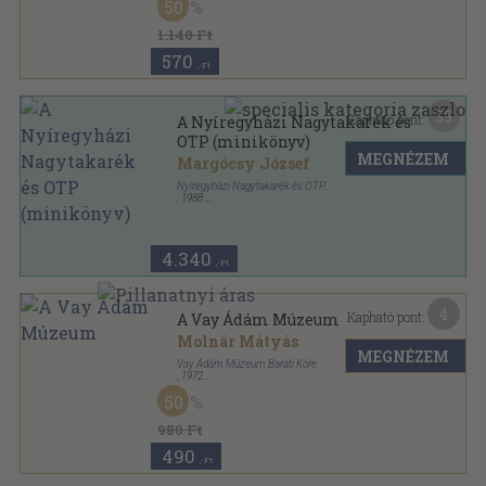
50
1.140 Ft
570
,-Ft
35
Kapható pont:
A Nyíregyházi Nagytakarék és
OTP (minikönyv)
MEGNÉZEM
Margócsy József
Nyíregyházi Nagytakarék és OTP
,
1988
Ragasztott papírkötés
,
96
oldal
4.340
,-Ft
4
Kapható pont:
A Vay Ádám Múzeum
Molnár Mátyás
MEGNÉZEM
Vay Ádám Múzeum Baráti Köre
,
1972
Tűzött kötés
,
16
oldal
50
A Vay Ádám Múzeum kiadványai sorozat
980 Ft
490
,-Ft