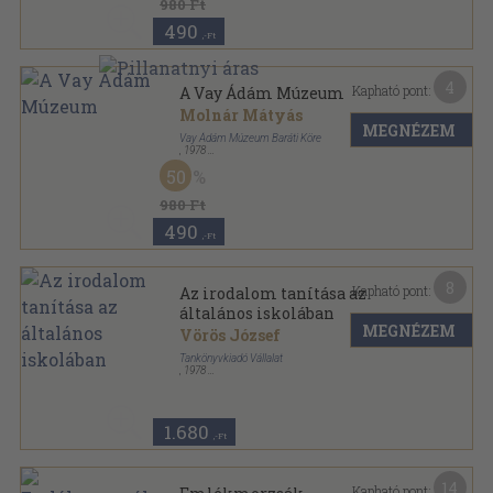
980 Ft
490
,-Ft
4
Kapható pont:
A Vay Ádám Múzeum
Molnár Mátyás
MEGNÉZEM
Vay Ádám Múzeum Baráti Köre
,
1978
Tűzött kötés
,
20
oldal
50
980 Ft
490
,-Ft
8
Kapható pont:
Az irodalom tanítása az
általános iskolában
MEGNÉZEM
Vörös József
Tankönyvkiadó Vállalat
,
1978
Fűzött kemény papírkötés
,
304
oldal
1.680
,-Ft
14
Kapható pont: