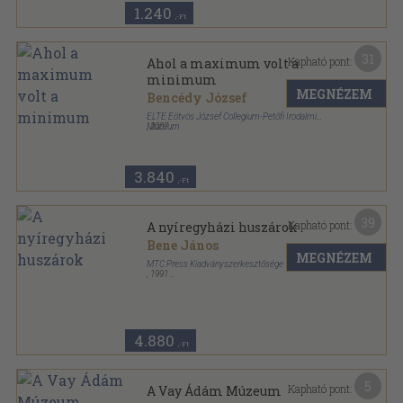
1.240
,-Ft
31
Kapható pont:
Ahol a maximum volt a
minimum
MEGNÉZEM
Bencédy József
ELTE Eötvös József Collegium-Petőfi Irodalmi
Múzeum
,
2007
Ragasztott papírkötés
,
387
oldal
3.840
,-Ft
39
Kapható pont:
A nyíregyházi huszárok
Bene János
MEGNÉZEM
MTC Press Kiadványszerkesztősége
,
1991
Ragasztott papírkötés
,
152
oldal
Jósa András Múzeum kiadványai sorozat
4.880
,-Ft
5
Kapható pont:
A Vay Ádám Múzeum