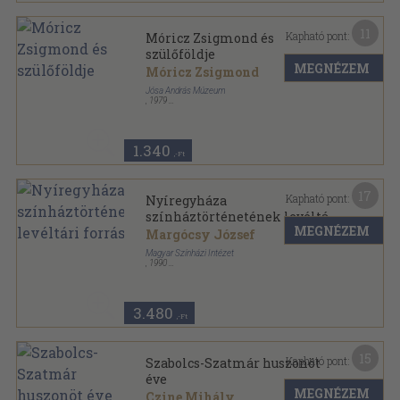
11
Kapható pont:
Móricz Zsigmond és
szülőföldje
MEGNÉZEM
Móricz Zsigmond
Jósa András Múzeum
,
1979
Tűzött kötés
,
43
oldal
1.340
,-Ft
17
Kapható pont:
Nyíregyháza
színháztörténetének levéltári
MEGNÉZEM
forrásai
Margócsy József
Magyar Színházi Intézet
,
1990
Ragasztott papírkötés
,
223
oldal
Színháztörténeti könyvtár sorozat
3.480
,-Ft
15
Kapható pont:
Szabolcs-Szatmár huszonöt
éve
MEGNÉZEM
Czine Mihály
...