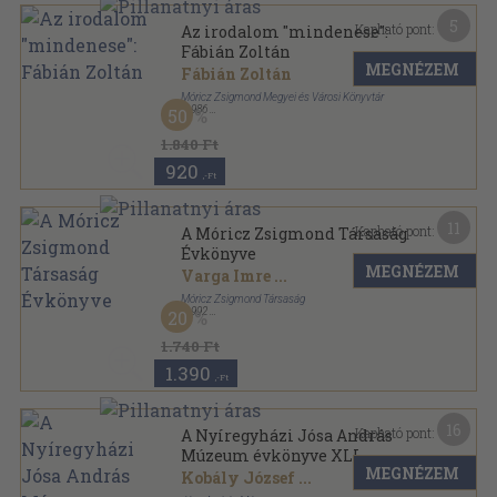
5
Kapható pont:
Az irodalom "mindenese":
Fábián Zoltán
MEGNÉZEM
Fábián Zoltán
Móricz Zsigmond Megyei és Városi Könyvtár
,
1986
50
Ragasztott papírkötés
,
138
oldal
Szabolcsi Téka sorozat
1.840 Ft
920
,-Ft
11
Kapható pont:
A Móricz Zsigmond Társaság
Évkönyve
MEGNÉZEM
Varga Imre
...
Móricz Zsigmond Társaság
,
1992
20
Ragasztott papírkötés
,
145
oldal
1.740 Ft
1.390
,-Ft
16
Kapható pont:
A Nyíregyházi Jósa András
Múzeum évkönyve XLI.
MEGNÉZEM
Kobály József
...