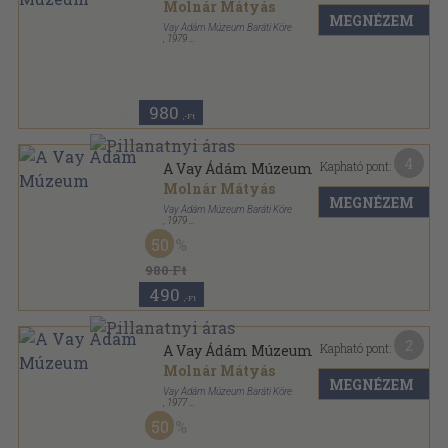
Molnár Mátyás
MEGNÉZEM
Vay Ádám Múzeum Baráti Köre
,
1979
Tűzött kötés
,
20
oldal
980
,-Ft
4
Kapható pont:
A Vay Ádám Múzeum
Molnár Mátyás
MEGNÉZEM
Vay Ádám Múzeum Baráti Köre
,
1979
Tűzött kötés
,
20
oldal
50
980 Ft
490
,-Ft
2
Kapható pont:
A Vay Ádám Múzeum
Molnár Mátyás
MEGNÉZEM
Vay Ádám Múzeum Baráti Köre
,
1977
Tűzött kötés
,
20
oldal
50