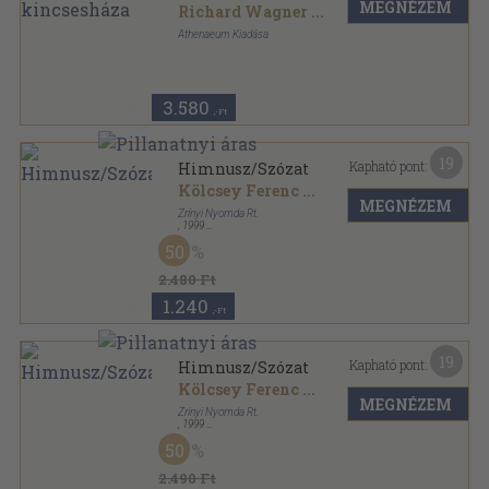
MEGNÉZEM
Richard Wagner
...
Athenaeum Kiadása
Félvászon
,
346
oldal
Az Európai Irodalom Kincsesháza sorozat
3.580
,-Ft
19
Kapható pont:
Himnusz/Szózat
Kölcsey Ferenc
...
MEGNÉZEM
Zrínyi Nyomda Rt.
,
1999
Fűzött kemény papírkötés
,
165
oldal
50
2.480 Ft
1.240
,-Ft
19
Kapható pont:
Himnusz/Szózat
Kölcsey Ferenc
...
MEGNÉZEM
Zrínyi Nyomda Rt.
,
1999
Bársony
,
165
oldal
50
2.490 Ft