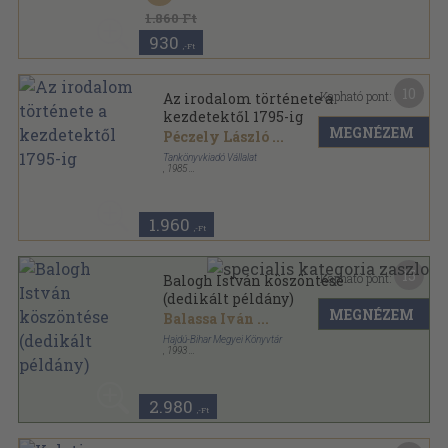
1.860 Ft
930
,-Ft
10
Kapható pont:
Az irodalom története a
kezdetektől 1795-ig
MEGNÉZEM
Péczely László
...
Tankönyvkiadó Vállalat
,
1985
Ragasztott papírkötés
,
424
oldal
1.960
,-Ft
15
Kapható pont:
Balogh István köszöntése
(dedikált példány)
MEGNÉZEM
Balassa Iván
...
Hajdú-Bihar Megyei Könyvtár
,
1993
Ragasztott papírkötés
,
63
oldal
2.980
,-Ft