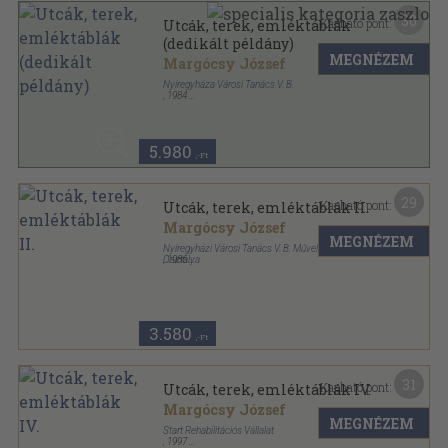
30
Kapható pont:
Utcák, terek, emléktáblák
(dedikált példány)
MEGNÉZEM
Margócsy József
Nyíregyháza Városi Tanács V. B.
,
1984
Fűzött kemény papírkötés
,
219
oldal
5.980
,-Ft
29
Kapható pont:
Utcák, terek, emléktáblák II.
Margócsy József
MEGNÉZEM
Nyíregyházi Városi Tanács V. B. Művelődésügyi
Osztálya
,
1986
Fűzött kemény papírkötés
,
258
oldal
3.580
,-Ft
31
Kapható pont:
Utcák, terek, emléktáblák IV.
Margócsy József
MEGNÉZEM
Start Rehabilitációs Vállalat
,
1997