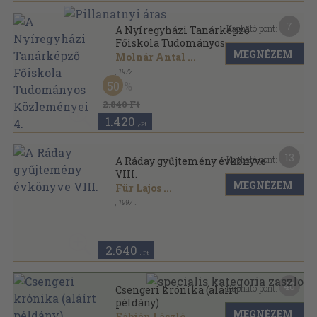
7
Kapható pont:
A Nyíregyházi Tanárképző
Főiskola Tudományos
MEGNÉZEM
Közleményei 4.
Molnár Antal
...
,
1972
Varrott papírkötés
,
406
oldal
50
Acta Academiae Pedagogicae Nyíregyháziensis
sorozat
2.840 Ft
1.420
,-Ft
13
Kapható pont:
A Ráday gyűjtemény évkönyve
VIII.
MEGNÉZEM
Für Lajos
...
,
1997
Ragasztott papírkötés
,
359
oldal
A Ráday gyűjtemény évkönyve sorozat
2.640
,-Ft
40
Kapható pont:
Csengeri krónika (aláírt
példány)
MEGNÉZEM
Fábián László
...