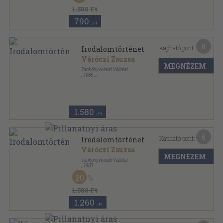
1.580 Ft
790
,-Ft
8
Kapható pont:
Irodalomtörténet
Váróczi Zsuzsa
MEGNÉZEM
Tankönyvkiadó Vállalat
,
1986
Ragasztott papírkötés
,
233
oldal
1.580
,-Ft
6
Kapható pont:
Irodalomtörténet
Váróczi Zsuzsa
MEGNÉZEM
Tankönyvkiadó Vállalat
,
1983
Ragasztott papírkötés
,
250
oldal
20
1.580 Ft
1.260
,-Ft