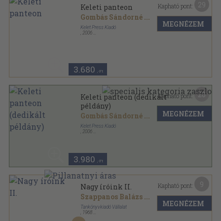
29
Kapható pont:
Keleti panteon
Gombás Sándorné
...
MEGNÉZEM
Kelet Press Kiadó
,
2006
Fűzött kemény papírkötés
,
144
oldal
3.680
,-Ft
20
Kapható pont:
Keleti panteon (dedikált
példány)
MEGNÉZEM
Gombás Sándorné
...
Kelet Press Kiadó
,
2006
Fűzött kemény papírkötés
,
144
oldal
3.980
,-Ft
9
Kapható pont:
Nagy íróink II.
Szappanos Balázs
...
MEGNÉZEM
Tankönyvkiadó Vállalat
,
1968
Varrott papírkötés
,
305
oldal