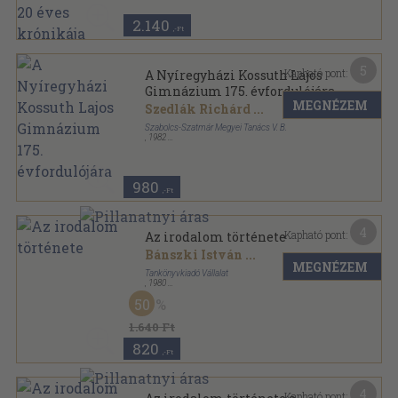
2.140
,-Ft
5
Kapható pont:
A Nyíregyházi Kossuth Lajos
Gimnázium 175. évfordulójára
MEGNÉZEM
Szedlák Richárd
...
Szabolcs-Szatmár Megyei Tanács V. B.
,
1982
Tűzött kötés
,
33
oldal
Pedagógiai Műhely sorozat
980
,-Ft
4
Kapható pont:
Az irodalom története
Bánszki István
...
MEGNÉZEM
Tankönyvkiadó Vállalat
,
1980
Ragasztott papírkötés
,
286
oldal
50
1.640 Ft
820
,-Ft
4
Kapható pont: