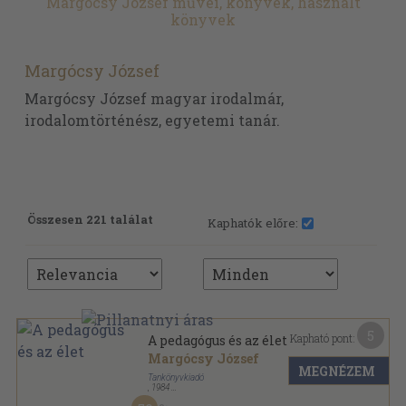
Margócsy József művei, könyvek, használt
könyvek
Margócsy József
Margócsy József magyar irodalmár,
irodalomtörténész, egyetemi tanár.
Összesen 221 találat
Kaphatók előre:
5
Kapható pont:
A pedagógus és az élet
Margócsy József
MEGNÉZEM
Tankönyvkiadó
,
1984
Ragasztott papírkötés
,
134
oldal