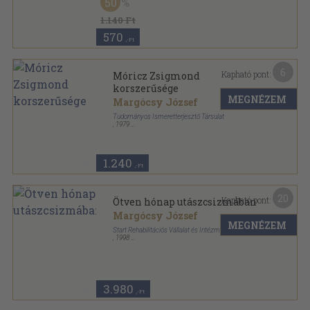
50
Korszerű nevelés sorozat
1.140 Ft
570
,-Ft
6
Kapható pont:
Móricz Zsigmond
korszerűsége
MEGNÉZEM
Margócsy József
Tudományos Ismeretterjesztő Társulat
,
1979
Tűzött kötés
,
23
oldal
1.240
,-Ft
20
Kapható pont:
Ötven hónap utászcsizmában
Margócsy József
MEGNÉZEM
Start Rehabilitációs Vállalat és Intézményei
,
1998
Ragasztott papírkötés
,
272
oldal
3.980
,-Ft