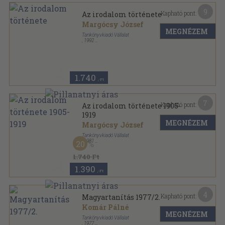
9
Kapható pont:
Az irodalom története
Margócsy József
MEGNÉZEM
Tankönyvkiadó Vállalat
,
1992
Ragasztott papírkötés
,
286
oldal
1.740
,-Ft
7
Kapható pont:
Az irodalom története 1905-
1919
MEGNÉZEM
Margócsy József
Tankönyvkiadó Vállalat
,
1981
20
Ragasztott papírkötés
,
286
oldal
1.740 Ft
1.390
,-Ft
4
Kapható pont:
Magyartanítás 1977/2.
Komár Pálné
MEGNÉZEM
Tankönyvkiadó Vállalat
,
1977