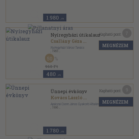
1.980
,-Ft
7
Kapható pont:
Nyíregyházi útikalauz
Csallány Géza
...
MEGNÉZEM
Nyíregyházi Városi Tanács
,
1983
Ragasztott papírkötés
,
144
oldal
50
Nyíregyházi kiskönyvtár sorozat
960 Ft
480
,-Ft
9
Kapható pont:
Ünnepi évkönyv
Kovács László
...
MEGNÉZEM
Apáczai Csere János Gyakorló Általános Iskola
,
1996
Ragasztott papírkötés
,
114
oldal
1.780
,-Ft