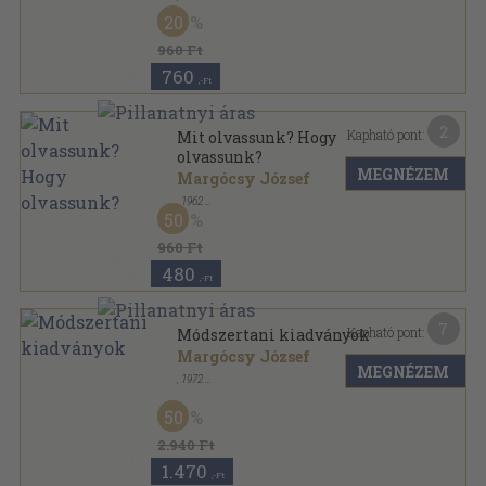
Tűzött kötés
,
96
oldal
20
Magyartanítás sorozat
960 Ft
760
,-Ft
2
Kapható pont:
Mit olvassunk? Hogy
olvassunk?
MEGNÉZEM
Margócsy József
,
1962
Tűzött kötés
,
45
oldal
50
Falusi füzetek sorozat
960 Ft
480
,-Ft
7
Kapható pont:
Módszertani kiadványok
Margócsy József
MEGNÉZEM
,
1972
Ragasztott papírkötés
,
231
oldal
50
2.940 Ft
1.470
,-Ft