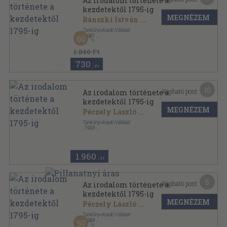
Az irodalom története a
kezdetektől 1795-ig
MEGNÉZEM
Bánszki István
...
Tankönyvkiadó Vállalat
,
1981
60
Könyvkötői papírkötés
,
424
oldal
1.840 Ft
730
,-Ft
10
Kapható pont:
Az irodalom története a
kezdetektől 1795-ig
MEGNÉZEM
Péczely László
...
Tankönyvkiadó Vállalat
,
1993
Ragasztott papírkötés
,
424
oldal
1.960
,-Ft
5
Kapható pont:
Az irodalom története a
kezdetektől 1795-ig
MEGNÉZEM
Péczely László
...
Tankönyvkiadó Vállalat
,
1984
50
Ragasztott papírkötés
,
424
oldal