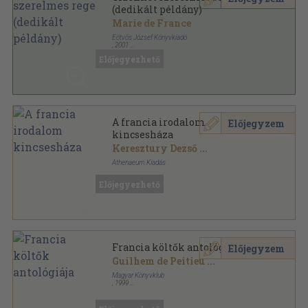
(dedikált példány)
Marie de France
Eötvös József Könyvkiadó
,
2001
Ragasztott papírkötés
,
165
oldal
Előjegyezhető
Eötvös Klasszikusok sorozat
A francia irodalom
Előjegyzem
kincsesháza
Keresztury Dezső
...
Athenaeum Kiadás
Aranyozott gerincű kiadói félvászon kötés
,
416
oldal
Előjegyezhető
Az Európai Irodalom Kincsesháza sorozat
Francia költők antológiája
Előjegyzem
Guilhem de Peitieu
...
Magyar Könyvklub
,
1999
Fűzött keménykötés
,
424
oldal
Klub klasszikusok sorozat