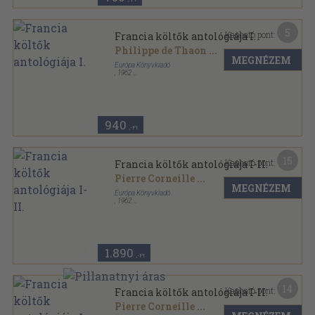
5
Kapható pont:
Francia költők antológiája I.
Philippe de Thaon
...
MEGNÉZEM
Európa Könyvkiadó
,
1962
Félvászon
,
691
oldal
A világirodalom klasszikusai sorozat
940
,-Ft
15
Kapható pont:
Francia költők antológiája I-II.
Pierre Corneille
...
MEGNÉZEM
Európa Könyvkiadó
,
1962
Félvászon
,
1479
oldal
A világirodalom klasszikusai sorozat
1.890
,-Ft
14
Kapható pont:
Francia költők antológiája I-II.
Pierre Corneille
...