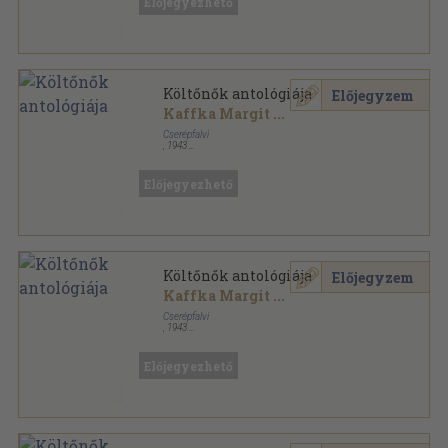
Előjegyezhető
Költőnők antológiája
Előjegyzem
Kaffka Margit
...
Cserépfalvi
,
1943
Félvászon
,
287
oldal
Előjegyezhető
Költőnők antológiája
Előjegyzem
Kaffka Margit
...
Cserépfalvi
,
1943
Félvászon
,
287
oldal
Előjegyezhető