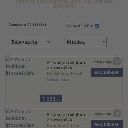
Marie de France művei, könyvek, használt
könyvek
Összesen 28 találat
Kaphatók előre:
20
Kapható pont:
A francia irodalom
kincsesháza
MEGNÉZEM
Keresztury Dezső
...
Athenaeum Kiadás
Aranyozott gerincű kiadói vászonkötés
,
416
oldal
Az Európai Irodalom Kincsesháza sorozat
3.980
,-Ft
29
Kapható pont:
A francia irodalom
kincsesháza
MEGNÉZEM
Francois Villon
...