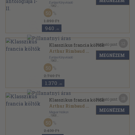
MEGNÉZEM
Európa Könyvkiadó
,
1962
Vászon
,
1479
oldal
50
A világirodalom klasszikusai sorozat
1.890 Ft
940
,-Ft
12
Kapható pont:
Klasszikus francia költők
Arthur Rimbaud
...
MEGNÉZEM
Európa Könyvkiadó
,
1963
Vászon
,
1470
oldal
50
2.740 Ft
1.370
,-Ft
18
Kapható pont:
Klasszikus francia költők
Arthur Rimbaud
...
MEGNÉZEM
Magyar Helikon
,
1968
Nyl kötés
,
1200
oldal
50
2.430 Ft