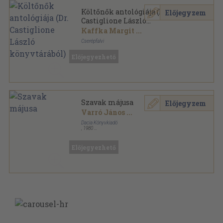
Költőnők antológiája (Dr.
Előjegyzem
Castiglione László
könyvtárából)
Kaffka Margit
...
Cserépfalvi
Félvászon
,
287
oldal
Előjegyezhető
Szavak májusa
Előjegyzem
Varró János
...
Dacia Könyvkiadó
,
1980
Fűzött papírkötés
,
551
oldal
Tanulók könyvtára sorozat
Előjegyezhető