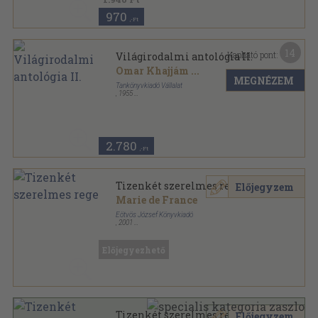
970
,-Ft
14
Kapható pont:
Világirodalmi antológia II.
Omar Khajjám
...
MEGNÉZEM
Tankönyvkiadó Vállalat
,
1955
Félvászon
,
927
oldal
2.780
,-Ft
Tizenkét szerelmes rege
Előjegyzem
Marie de France
Eötvös József Könyvkiadó
,
2001
Ragasztott papírkötés
,
165
oldal
Eötvös Klasszikusok sorozat
Előjegyezhető
Tizenkét szerelmes rege
Előjegyzem