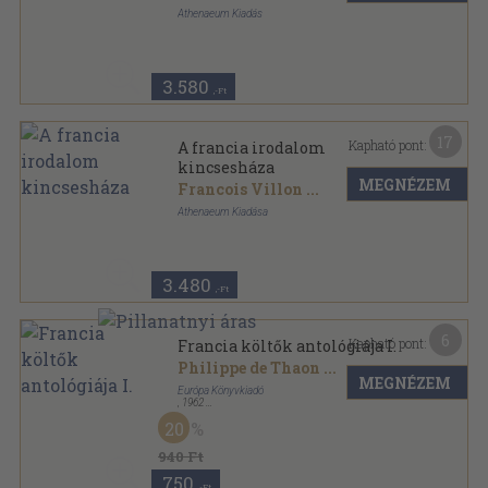
Athenaeum Kiadás
Aranyozott gerincű kiadói félvászon kötés
,
416
oldal
Az Európai Irodalom Kincsesháza sorozat
3.580
,-Ft
17
Kapható pont:
A francia irodalom
kincsesháza
MEGNÉZEM
Francois Villon
...
Athenaeum Kiadása
Aranyozott gerincű kiadói félvászon kötés
,
416
oldal
Az Európai Irodalom Kincsesháza sorozat
3.480
,-Ft
6
Kapható pont:
Francia költők antológiája I.
Philippe de Thaon
...
MEGNÉZEM
Európa Könyvkiadó
,
1962
Vászon
,
691
oldal
20
A világirodalom klasszikusai sorozat
940 Ft
750
,-Ft