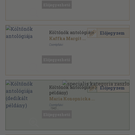
Előjegyezhető
Költőnők antológiája
Előjegyzem
Kaffka Margit
...
Cserépfalvi
Félvászon
,
287
oldal
Előjegyezhető
Költőnők antológiája (dedikált
Előjegyzem
példány)
Maria Konopnicka
...
Cserépfalvi
,
1943
Félvászon
,
287
oldal
Előjegyezhető