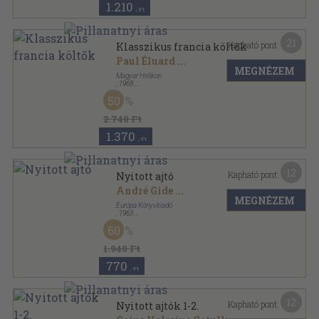
1.210
,-Ft
21
Kapható pont:
Klasszikus francia költők
Paul Éluard
...
MEGNÉZEM
Magyar Helikon
,
1968
Vászon
,
1200
oldal
50
2.740 Ft
1.370
,-Ft
12
Kapható pont:
Nyitott ajtó
André Gide
...
MEGNÉZEM
Európa Könyvkiadó
,
1963
Vászon
,
674
oldal
60
1.940 Ft
770
,-Ft
12
Kapható pont:
Nyitott ajtók 1-2.