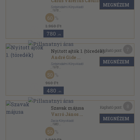
Caius Valerius Catullus
...
MEGNÉZEM
Szépirodalmi Könyvkiadó
,
1978
Vászon
,
985
oldal
60
Illyés Gyula munkái sorozat
1.960 Ft
780
,-Ft
7
Kapható pont:
Nyitott ajtók 1. (töredék)
André Gide
...
MEGNÉZEM
Szépirodalmi Könyvkiadó
,
1978
Vászon
,
470
oldal
50
Illyés Gyula munkái sorozat
960 Ft
480
,-Ft
8
Kapható pont:
Szavak májusa
Varró János
...
MEGNÉZEM
Dacia Könyvkiadó
,
1980
Fűzött kemény papírkötés
,
551
oldal
50
1.940 Ft