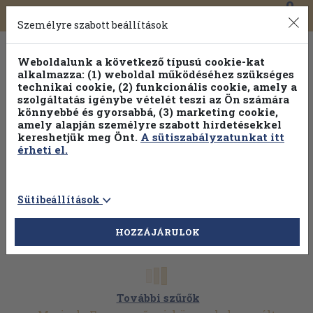
0
Toggle
Főmenü
Könyveink
navigation
Személyre szabott beállítások
Weboldalunk a következő típusú cookie-kat
alkalmazza: (1) weboldal működéséhez szükséges
technikai cookie, (2) funkcionális cookie, amely a
szolgáltatás igénybe vételét teszi az Ön számára
könnyebbé és gyorsabbá, (3) marketing cookie,
amely alapján személyre szabott hirdetésekkel
kereshetjük meg Önt.
A sütiszabályzatunkat itt
érheti el.
Sütibeállítások
HOZZÁJÁRULOK
További szűrők