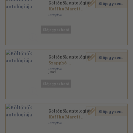
Költőnők antológiája
Előjegyzem
Kaffka Margit
...
Cserépfalvi
Félvászon
,
287
oldal
Előjegyezhető
Költőnők antológiája
Előjegyzem
Szapphó
...
Cserépfalvi
,
1943
Könyvkötői vászonkötés
,
287
oldal
Előjegyezhető
Költőnők antologiája
Előjegyzem
Kaffka Margit
...
Cserépfalvi
Félvászon
,
287
oldal