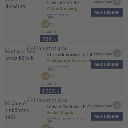
9
Kapható pont:
Kezek dicsérete
Allen Ginsberg
...
MEGNÉZEM
Kozmosz Könyvek
,
1975
Vászon
,
602
oldal
50
A világirodalom gyöngyszemei sorozat
1.240 Ft
620
,-Ft
12
Kapható pont:
Klasszikus orosz költők
Alekszandr Szumarokov
...
MEGNÉZEM
Európa Könyvkiadó
,
1966
Aranyozott gerincű kiadói vászonkötés
,
1380
oldal
30
1.890 Ft
1.320
,-Ft
6
Kapható pont:
Lányok Évkönyve 1972
Szabó Magda
...
MEGNÉZEM
Móra Ferenc Ifjúsági Könyvkiadó
,
1971
Fűzött kemény papírkötés
,
374
oldal
Lányok Évkönyve sorozat