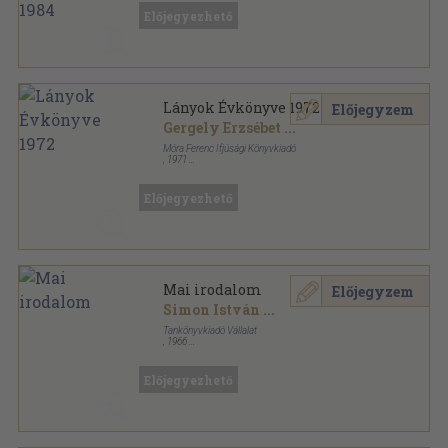
Tűzött kötés
,
26
oldal
Előjegyezhető
Kvakera Esperantisto sorozat
Lányok Évkönyve 1972
Előjegyzem
Gergely Erzsébet
...
Móra Ferenc Ifjúsági Könyvkiadó
,
1971
Könyvkötői kötés
,
374
oldal
Lányok Évkönyve sorozat
Előjegyezhető
Mai irodalom
Előjegyzem
Simon István
...
Tankönyvkiadó Vállalat
,
1966
Fűzött papírkötés
,
158
oldal
Előjegyezhető