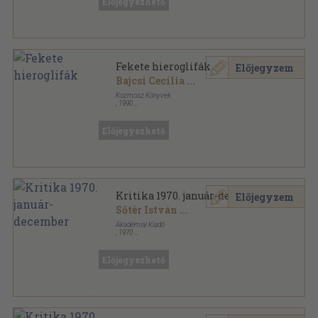
Előjegyezhető
Fekete hieroglifák
Előjegyzem
Bajcsi Cecília
...
Kozmosz Könyvek
,
1990
Ragasztott papírkötés
,
101
oldal
Kozmosz könyvek sorozat
Előjegyezhető
Kritika 1970. január-december
Előjegyzem
Sőtér István
...
Akadémiai Kiadó
,
1970
Könyvkötői kötés
,
768
oldal
Kritika sorozat
Előjegyezhető