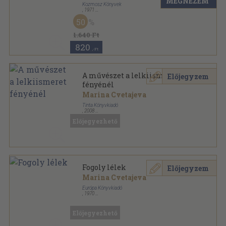
MEGNÉZEM
Kozmosz Könyvek
,
1971
Vászon
,
682
oldal
50
A világirodalom gyöngyszemei sorozat
1.640 Ft
820
,-Ft
A művészet a lelkiismeret
Előjegyzem
fényénél
Marina Cvetajeva
Tinta Könyvkiadó
,
2008
Ragasztott papírkötés
,
210
oldal
Előjegyezhető
Segédkönyvek a nyelvészet tanulmányozásához
sorozat
Fogoly lélek
Előjegyzem
Marina Cvetajeva
Európa Könyvkiadó
,
1970
Vászon
,
326
oldal
Előjegyezhető