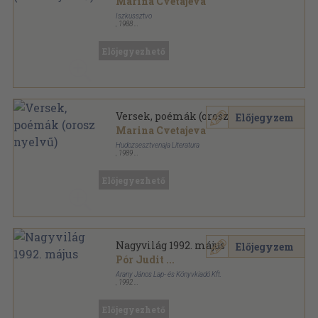
Marina Cvetajeva
Iszkussztvo
,
1988
Fűzött keménykötés
,
380
oldal
Előjegyezhető
Versek, poémák (orosz nyelvű)
Előjegyzem
Marina Cvetajeva
Hudozsesztvenaja Literatura
,
1989
Fűzött keménykötés
,
444
oldal
Előjegyezhető
Nagyvilág 1992. május
Előjegyzem
Pór Judit
...
Arany János Lap- és Könyvkiadó Kft.
,
1992
Ragasztott papírkötés
,
156
oldal
Nagyvilág sorozat
Előjegyezhető