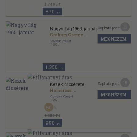
1.740 Ft
870
,-Ft
11
Kapható pont:
Nagyvilág 1965. január
Graham Greene
...
MEGNÉZEM
Lapkiadó Vállalat
,
1965
Fűzött papírkötés
,
160
oldal
Nagyvilág sorozat
1.350
,-Ft
15
Kapható pont:
Kezek dicsérete
Homérosz
...
MEGNÉZEM
Kozmosz Könyvek
,
1969
Vászon
,
586
oldal
50
A világirodalom gyöngyszemei sorozat
1.980 Ft
990
,-Ft