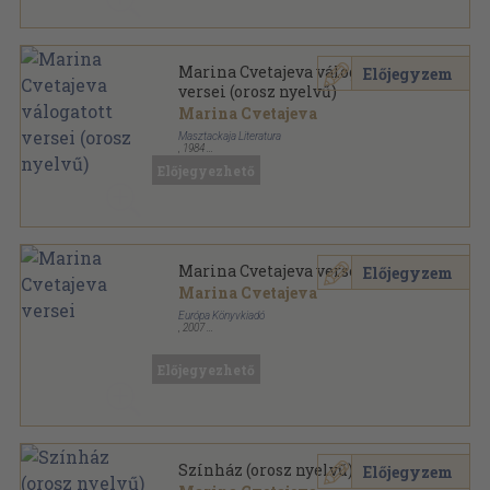
Marina Cvetajeva válogatott
Előjegyzem
versei (orosz nyelvű)
Marina Cvetajeva
Masztackaja Literatura
,
1984
Vászon
,
670
oldal
Előjegyezhető
Marina Cvetajeva versei
Előjegyzem
Marina Cvetajeva
Európa Könyvkiadó
,
2007
Fűzött kemény papírkötés
,
300
oldal
Lyra Mundi sorozat
Előjegyezhető
Színház (orosz nyelvű)
Előjegyzem