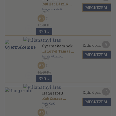
Müller László
...
MEGNÉZEM
Hungarovox Kiadó
,
2007
Ragasztott papírkötés
,
82
oldal
50
1.140 Ft
570
,-Ft
9
Kapható pont:
Gyermekemnek
Lengyel Tamás
...
MEGNÉZEM
Novella Könyvkiadó
,
2005
Bársony
,
89
oldal
50
1.140 Ft
570
,-Ft
13
Kapható pont:
Hang szólít
Rab Zsuzsa
...
MEGNÉZEM
Vigilia Kiadó
,
1993
Ragasztott papírkötés
,
431
oldal
50
Vigilia Könyvek sorozat