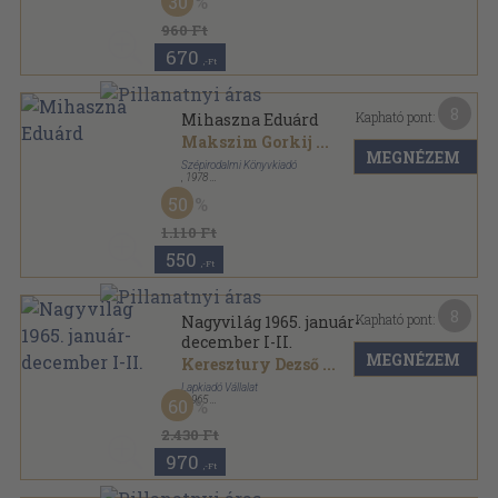
30
960 Ft
670
,-Ft
8
Kapható pont:
Mihaszna Eduárd
Makszim Gorkij
...
MEGNÉZEM
Szépirodalmi Könyvkiadó
,
1978
Ragasztott papírkötés
,
297
oldal
50
Olcsó könyvtár sorozat
1.110 Ft
550
,-Ft
8
Kapható pont:
Nagyvilág 1965. január-
december I-II.
MEGNÉZEM
Keresztury Dezső
...
Lapkiadó Vállalat
,
1965
60
Könyvkötői kötés
,
1920
oldal
Nagyvilág sorozat
2.430 Ft
970
,-Ft