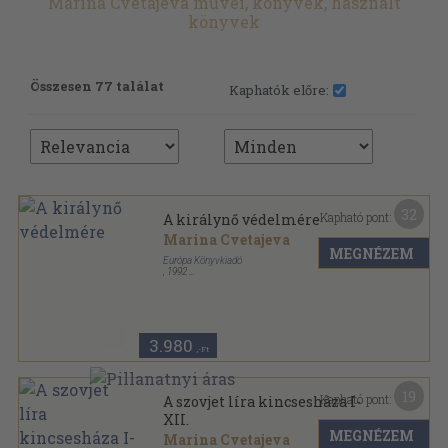
Marina Cvetajeva művei, könyvek, használt
könyvek
Összesen 77 találat
Kaphatók előre:
32
Kapható pont:
A királynő védelmére
Marina Cvetajeva
MEGNÉZEM
Európa Könyvkiadó
,
1992
Fűzött kemény papírkötés
,
193
oldal
3.980
,-Ft
19
Kapható pont:
A szovjet líra kincsesháza I-
XII.
MEGNÉZEM
Marina Cvetajeva