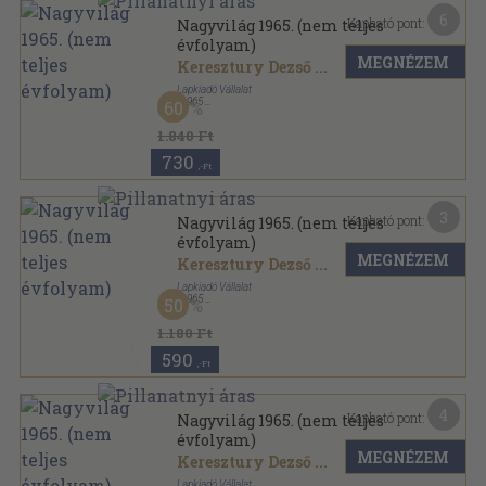
6
Kapható pont:
Nagyvilág 1965. (nem teljes
évfolyam)
MEGNÉZEM
Keresztury Dezső
...
Lapkiadó Vállalat
,
1965
60
Könyvkötői kötés
,
954
oldal
Nagyvilág sorozat
1.840 Ft
730
,-Ft
3
Kapható pont:
Nagyvilág 1965. (nem teljes
évfolyam)
MEGNÉZEM
Keresztury Dezső
...
Lapkiadó Vállalat
,
1965
50
Könyvkötői kötés
,
638
oldal
Nagyvilág sorozat
1.180 Ft
590
,-Ft
4
Kapható pont:
Nagyvilág 1965. (nem teljes
évfolyam)
MEGNÉZEM
Keresztury Dezső
...
Lapkiadó Vállalat