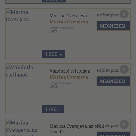
8
Kapható pont:
Marina Cvetajeva
Marina Cvetajeva
MEGNÉZEM
Európa Könyvkiadó
,
1963
Fűzött papírkötés
,
43
oldal
A szovjet líra kincsesháza sorozat
1.600
,-Ft
11
Kapható pont:
Vándorló csillagok
Marina Cvetajeva
MEGNÉZEM
Európa Könyvkiadó
,
1965
Fűzött keménykötés
,
69
oldal
1.190
,-Ft
20
Kapható pont:
Marina Cvetajeva, az örök
lázadó