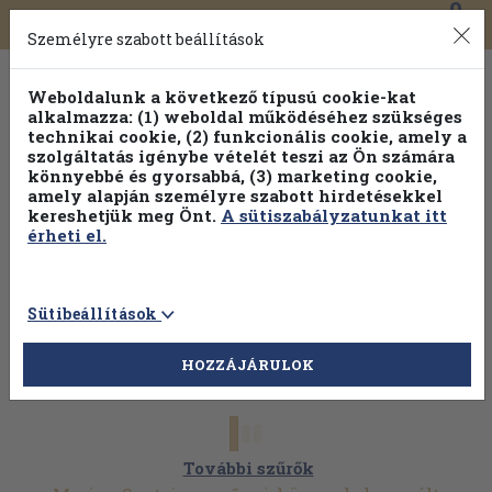
0
Toggle
Főmenü
Könyveink
navigation
Személyre szabott beállítások
Weboldalunk a következő típusú cookie-kat
alkalmazza: (1) weboldal működéséhez szükséges
technikai cookie, (2) funkcionális cookie, amely a
szolgáltatás igénybe vételét teszi az Ön számára
könnyebbé és gyorsabbá, (3) marketing cookie,
amely alapján személyre szabott hirdetésekkel
kereshetjük meg Önt.
A sütiszabályzatunkat itt
érheti el.
Sütibeállítások
HOZZÁJÁRULOK
További szűrők