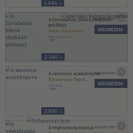
1.440
,-Ft
11
Kapható pont:
A forradalom bíbora (dedikált
példány)
MEGNÉZEM
Anna Ahmatova
...
Kozmosz Könyvek
,
1987
Vászon
,
356
oldal
A világirodalom gyöngyszemei sorozat
2.240
,-Ft
19
Kapható pont:
A szerelem aranykönyve
Keresztury Dezső
...
MEGNÉZEM
K.u.K. Kiadó
,
2006
Fűzött keménykötés
,
295
oldal
3.800
,-Ft
7
Kapható pont:
A végtelenség szomja