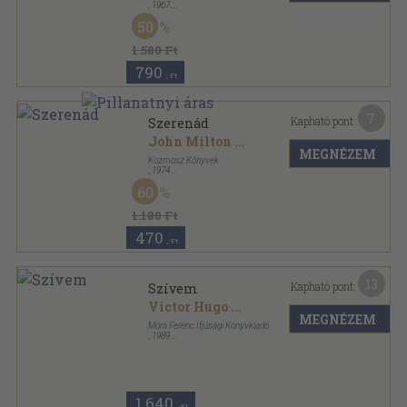
,
1967
Vászon
,
532
oldal
50
1.580 Ft
790
,-Ft
7
Kapható pont:
Szerenád
John Milton
...
MEGNÉZEM
Kozmosz Könyvek
,
1974
Vászon
,
205
oldal
60
1.180 Ft
470
,-Ft
13
Kapható pont:
Szívem
Victor Hugo
...
MEGNÉZEM
Móra Ferenc Ifjúsági Könyvkiadó
,
1989
Bársony
,
244
oldal
1.640
,-Ft