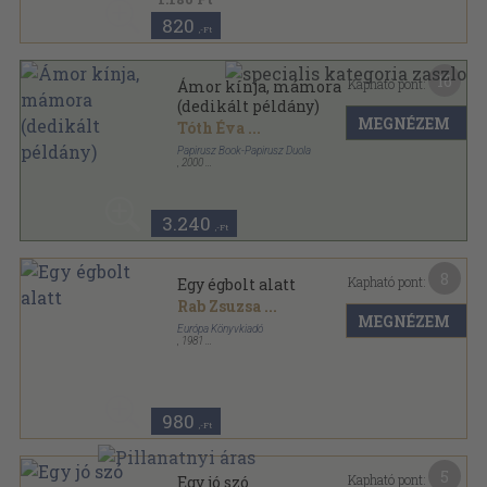
820
,-Ft
16
Kapható pont:
Ámor kínja, mámora
(dedikált példány)
MEGNÉZEM
Tóth Éva
...
Papirusz Book-Papirusz Duola
,
2000
Fűzött kemény papírkötés
,
83
oldal
3.240
,-Ft
8
Kapható pont:
Egy égbolt alatt
Rab Zsuzsa
...
MEGNÉZEM
Európa Könyvkiadó
,
1981
Vászon
,
664
oldal
A szovjet irodalom könyvtára sorozat
980
,-Ft
5
Kapható pont:
Egy jó szó