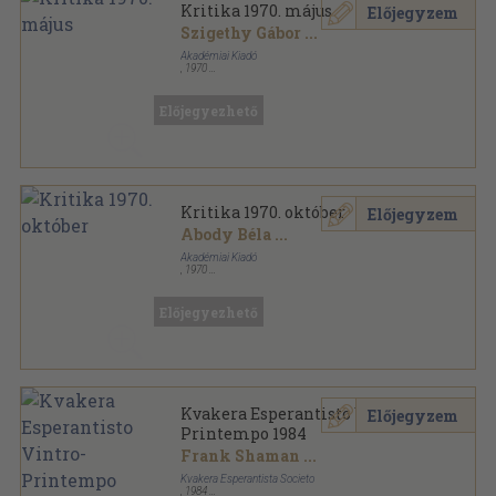
Kritika 1970. május
Előjegyzem
Szigethy Gábor
...
Akadémiai Kiadó
,
1970
Ragasztott papírkötés
,
64
oldal
Kritika sorozat
Előjegyezhető
Kritika 1970. október
Előjegyzem
Abody Béla
...
Akadémiai Kiadó
,
1970
Ragasztott papírkötés
,
64
oldal
Kritika sorozat
Előjegyezhető
Kvakera Esperantisto Vintro-
Előjegyzem
Printempo 1984
Frank Shaman
...
Kvakera Esperantista Societo
,
1984