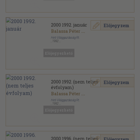
2000 1992. január
Előjegyzem
Balassa Péter
...
Heti Világgazdaság Rt.
,
1992
Tűzött kötés
,
64
oldal
2000 sorozat
Előjegyezhető
2000 1992. (nem teljes
Előjegyzem
évfolyam)
Balassa Péter
...
Heti Világgazdaság Rt.
,
1992
Tűzött kötés
,
704
oldal
Előjegyezhető
2000 sorozat
2000 1996. (nem teljes
Előjegyzem