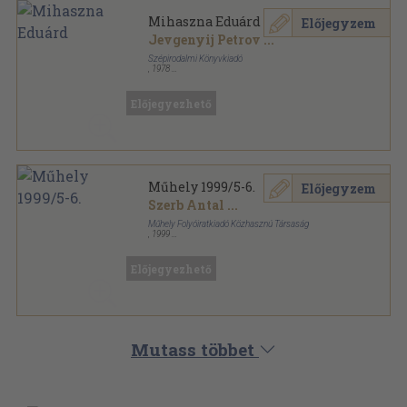
Mihaszna Eduárd
Előjegyzem
Jevgenyij Petrov
...
Szépirodalmi Könyvkiadó
,
1978
Könyvkötői kötés
,
297
oldal
Olcsó könyvtár sorozat
Előjegyezhető
Műhely 1999/5-6.
Előjegyzem
Szerb Antal
...
Műhely Folyóiratkiadó Közhasznú Társaság
,
1999
Ragasztott papírkötés
,
185
oldal
Műhely sorozat
Előjegyezhető
Mutass többet