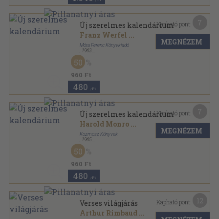
7
Kapható pont:
Új szerelmes kalendárium
Franz Werfel
...
MEGNÉZEM
Móra Ferenc Könyvkiadó
,
1963
Vászon
,
448
oldal
50
960 Ft
480
,-Ft
7
Kapható pont:
Új szerelmes kalendárium
Harold Monro
...
MEGNÉZEM
Kozmosz Könyvek
,
1965
Vászon
,
448
oldal
50
960 Ft
480
,-Ft
12
Kapható pont:
Verses világjárás
Arthur Rimbaud
...