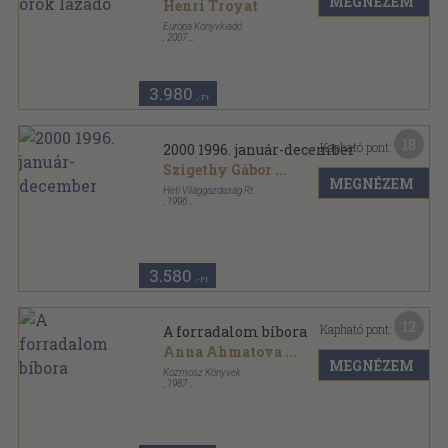
MEGNÉZEM
Henri Troyat
Európa Könyvkiadó
,
2007
Fűzött kemény papírkötés
,
287
oldal
3.980
,-Ft
18
Kapható pont:
2000 1996. január-december
Szigethy Gábor
...
MEGNÉZEM
Heti Világgazdaság Rt.
,
1996
Tűzött kötés
,
756
oldal
2000 sorozat
3.580
,-Ft
12
Kapható pont:
A forradalom bíbora
Anna Ahmatova
...
MEGNÉZEM
Kozmosz Könyvek
,
1987
Vászon
,
356
oldal
A világirodalom gyöngyszemei sorozat