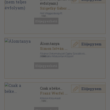
évfolyam)
Szigethy Gábor
...
Heti Világgazdaság Rt.
,
1996
Tűzött kötés
,
630
oldal
Előjegyezhető
2000 sorozat
Álomtanya
Előjegyzem
Simon István
...
Fővárosi Önkormányzati Cigány Szociális és
Művelődési Módszertani Központ
,
1996
Ragasztott papírkötés
,
249
oldal
Előjegyezhető
Csak a béke...
Előjegyzem
Franz Werfel
...
Kriterion Könyvkiadó
,
1989
Varrott keménykötés
,
136
oldal