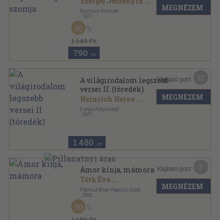
Szergej Jeszenyin
...
MEGNÉZEM
Kozmosz Könyvek
,
1977
Vászon
,
634
oldal
30
A világirodalom gyöngyszemei sorozat
1.140 Ft
790
,-Ft
12
Kapható pont:
A világirodalom legszebb
versei II. (töredék)
MEGNÉZEM
Heinrich Heine
...
Európa Könyvkiadó
,
1971
Vászon
,
685
oldal
1.480
,-Ft
7
Kapható pont:
Ámor kínja, mámora
Tóth Éva
...
MEGNÉZEM
Papirusz Book-Papirusz Duola
,
2000
Fűzött kemény papírkötés
,
83
oldal
30
1.180 Ft