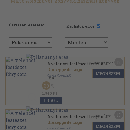
Mario Abis művei, könyvek, használt könyvek
Összesen 9 találat
Kaphatók előre:
12
Kapható pont:
A velencei festészet fénykora
Giuseppe de Logu
...
MEGNÉZEM
Corvina Könyvkiadó
,
1978
Vászon
,
152
oldal
30
1.940 Ft
1.350
,-Ft
15
Kapható pont:
A velencei festészet fénykora
Giuseppe de Logu
...
MEGNÉZEM
Corvina Könyvkiadó