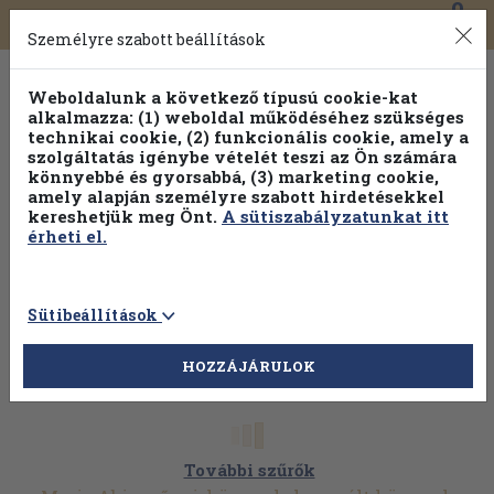
0
Toggle
Főmenü
Könyveink
navigation
Személyre szabott beállítások
Weboldalunk a következő típusú cookie-kat
alkalmazza: (1) weboldal működéséhez szükséges
technikai cookie, (2) funkcionális cookie, amely a
szolgáltatás igénybe vételét teszi az Ön számára
könnyebbé és gyorsabbá, (3) marketing cookie,
amely alapján személyre szabott hirdetésekkel
kereshetjük meg Önt.
A sütiszabályzatunkat itt
érheti el.
Sütibeállítások
HOZZÁJÁRULOK
További szűrők