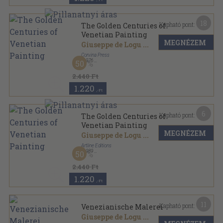
18
Kapható pont:
The Golden Centuries of
Venetian Painting
MEGNÉZEM
Giuseppe de Logu
...
Corvina Press
,
1976
50
Vászon
,
154
oldal
2.440 Ft
1.220
,-Ft
6
Kapható pont:
The Golden Centuries of
Venetian Painting
MEGNÉZEM
Giuseppe de Logu
...
Artline Editions
,
1989
50
Vászon
,
133
oldal
2.440 Ft
1.220
,-Ft
11
Kapható pont:
Venezianische Malerei
Giuseppe de Logu
...