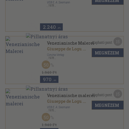
MEGNÉZEM
VEB E. A. Seemann
,
1978
Vászon
,
160
oldal
2.240
,-Ft
15
Kapható pont:
Venezianische Malerei
Giuseppe de Logu
...
MEGNÉZEM
Corvina Verlag
,
1978
Vászon
,
160
oldal
50
1.940 Ft
970
,-Ft
15
Kapható pont:
Venezianische malerei
Giuseppe de Logu
...
MEGNÉZEM
VEB E. A. Seemann
,
1976
Vászon
,
160
oldal
50
1.940 Ft