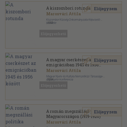
A kiszombori rotunda
Előjegyzem
Marosvári Attila
Kiszombor Község Önkormányzata Képviselő-
testülete
,
2000
Bársony
,
67
oldal
Előjegyezhető
A magyar cserkészet az
Előjegyzem
emigrációban 1945 és 1956
között
Marosvári Attila
Magyar Nyelv és Kultúra Nemzetközi Társasága-
Anyanyelvi konferencia
,
2004
Ragasztott papírkötés
,
419
oldal
Előjegyezhető
Nyelv és lélek könyvek sorozat
A román megszállási politika
Előjegyzem
Magyarországon (1919-1920)
Marosvári Attila