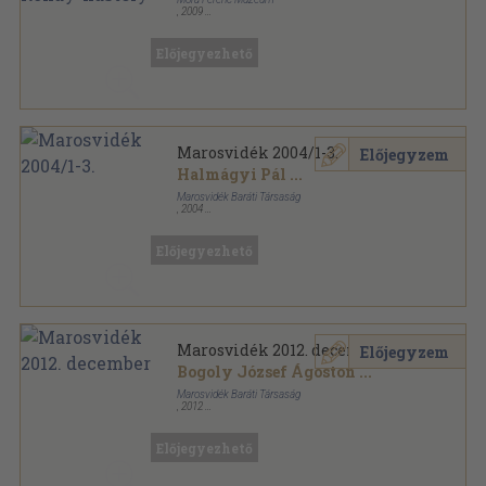
,
2009
Ragasztott papírkötés
,
38
oldal
Előjegyezhető
Marosvidék 2004/1-3.
Előjegyzem
Halmágyi Pál
...
Marosvidék Baráti Társaság
,
2004
Ragasztott papírkötés
,
240
oldal
Marosvidék sorozat
Előjegyezhető
Marosvidék 2012. december
Előjegyzem
Bogoly József Ágoston
...
Marosvidék Baráti Társaság
,
2012
Ragasztott papírkötés
,
80
oldal
Marosvidék sorozat
Előjegyezhető