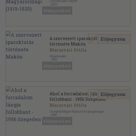
Erőszakkutató Intézet
,
2024
Ragasztott papírkötés
,
553
oldal
Előjegyezhető
A szervezett iparoktatás
Előjegyzem
története Makón
Marosvári Attila
Magánkiadás
,
1993
Ragasztott papírkötés
,
273
oldal
Előjegyezhető
Ahol a forradalom lángja
Előjegyzem
föllobbant - 1956 Szegeden
Marosvári Attila
Csongrád Megyei Múzeumok Igazgatósága
,
2006
Tűzött kötés
,
20
oldal
Előjegyezhető