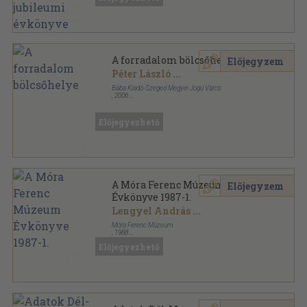
sorozat
A forradalom bölcsőhelye
Előjegyzem
Péter László
...
Bába Kiadó-Szeged Megyei Jogú Város
,
2006
Fűzött kemény papírkötés
,
492
oldal
Előjegyezhető
A Móra Ferenc Múzeum
Előjegyzem
Évkönyve 1987-1.
Lengyel András
...
Móra Ferenc Múzeum
,
1988
Fűzött kemény papírkötés
,
511
oldal
Előjegyezhető
A Móra Ferenc Múzeum Évkönyve sorozat