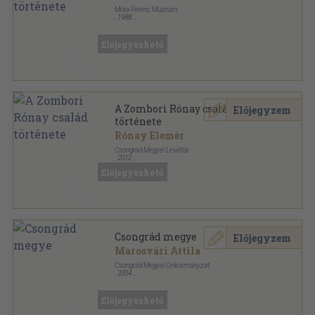
Móra Ferenc Múzeum
,
1988
Tűzött kötés
,
16
oldal
Előjegyezhető
A Zombori Rónay család
Előjegyzem
története
Rónay Elemér
Csongrád Megyei Levéltár
,
2012
Vászon
,
705
oldal
Előjegyezhető
Dél-Alföldi évszázadok sorozat
Csongrád megye
Előjegyzem
Marosvári Attila
Csongrád Megyei Önkormányzat
,
2004
Papír
,
2
oldal
Előjegyezhető