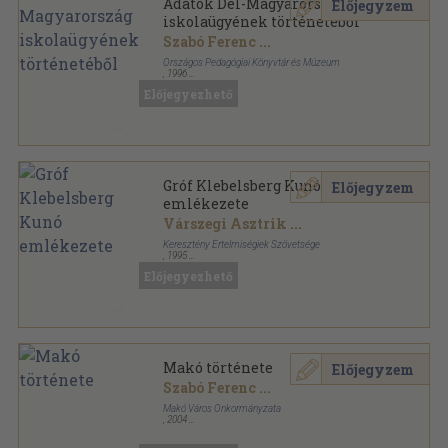
Adatok Dél-Magyarország
Előjegyzem
iskolaügyének történetéből
Szabó Ferenc
...
Országos Pedagógiai Könyvtár és Múzeum
,
1996
Ragasztott papírkötés
,
187
oldal
Előjegyezhető
Neveléstörténeti Füzetek sorozat
Gróf Klebelsberg Kunó
Előjegyzem
emlékezete
Várszegi Asztrik
...
Keresztény Értelmiségiek Szövetsége
,
1995
Ragasztott papírkötés
,
172
oldal
Előjegyezhető
Makó története
Előjegyzem
Szabó Ferenc
...
Makó Város Önkormányzata
,
2004
Fűzött keménykötés
,
924
oldal
Makó monográfiája sorozat