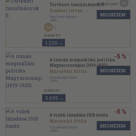
10
Kapható pont:
Történeti tanulmányok 5.
Zombori István
...
MEGNÉZEM
Móra Ferenc Múzeum
,
2002
Ragasztott papírkötés
,
557
oldal
50
Móra Ferenc Múzeum Évkönyve sorozat
2.440 Ft
1.220
,-Ft
-5 %
A román megszállási politika
Magyarországon (1919-1920)
MEGNÉZEM
Marosvári Attila
Erőszakkutató Intézet
,
2024
,
556
oldal
5.999 Ft
5.699
,-Ft
-5 %
A vidék lázadása 1918 őszén
Marosvári Attila
MEGNÉZEM
Erőszakkutató Intézet
,
2024
Puhatáblás
,
372
oldal