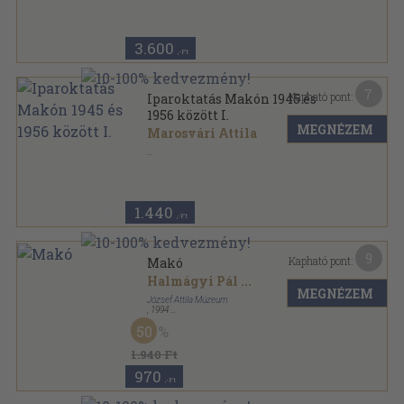
3.600
,-Ft
7
Kapható pont:
Iparoktatás Makón 1945 és
1956 között I.
MEGNÉZEM
Marosvári Attila
Tűzött kötés
,
41
oldal
1.440
,-Ft
9
Kapható pont:
Makó
Halmágyi Pál
...
MEGNÉZEM
József Attila Múzeum
,
1994
Ragasztott papírkötés
,
82
oldal
50
1.940 Ft
970
,-Ft