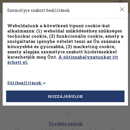
0
Toggle
Főmenü
Könyveink
navigation
Személyre szabott beállítások
Weboldalunk a következő típusú cookie-kat
alkalmazza: (1) weboldal működéséhez szükséges
technikai cookie, (2) funkcionális cookie, amely a
szolgáltatás igénybe vételét teszi az Ön számára
könnyebbé és gyorsabbá, (3) marketing cookie,
Válogasson több mint 1.000.000 kiadványunk közül
10-
amely alapján személyre szabott hirdetésekkel
100% kedvezménnyel!
kereshetjük meg Önt.
A sütiszabályzatunkat itt
érheti el.
Sütibeállítások
HOZZÁJÁRULOK
További szűrők