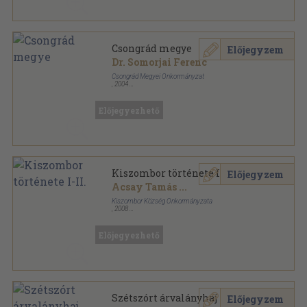
Csongrád megye
Előjegyzem
Dr. Somorjai Ferenc
Csongrád Megyei Önkormányzat
,
2004
Tűzött kötés
,
35
oldal
Előjegyezhető
Kiszombor története I-II.
Előjegyzem
Acsay Tamás
...
Kiszombor Község Önkormányzata
,
2008
Fűzött kemény papírkötés
,
1203
oldal
Előjegyezhető
Szétszórt árvalányhaj
Előjegyzem