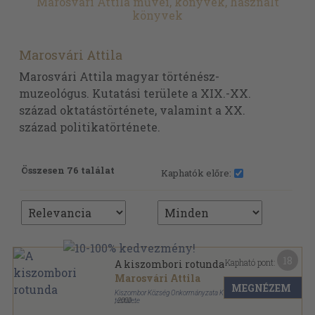
Marosvári Attila művei, könyvek, használt
könyvek
Marosvári Attila
Marosvári Attila magyar történész-
muzeológus. Kutatási területe a XIX.-XX.
század oktatástörténete, valamint a XX.
század politikatörténete.
Összesen 76 találat
Kaphatók előre:
18
Kapható pont:
A kiszombori rotunda
Marosvári Attila
MEGNÉZEM
Kiszombor Község Önkormányzata Képviselő-
testülete
,
2000
Ragasztott papírkötés
,
69
oldal