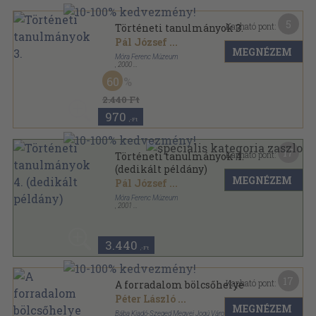
5
Kapható pont:
Történeti tanulmányok 3.
Pál József
...
MEGNÉZEM
Móra Ferenc Múzeum
,
2000
Ragasztott papírkötés
,
480
oldal
60
A Móra Ferenc Múzeum Évkönyve sorozat
2.440 Ft
970
,-Ft
17
Kapható pont:
Történeti tanulmányok 4.
(dedikált példány)
MEGNÉZEM
Pál József
...
Móra Ferenc Múzeum
,
2001
Ragasztott papírkötés
,
451
oldal
A Móra Ferenc Múzeum Évkönyve sorozat
3.440
,-Ft
17
Kapható pont:
A forradalom bölcsőhelye
Péter László
...
MEGNÉZEM
Bába Kiadó-Szeged Megyei Jogú Város