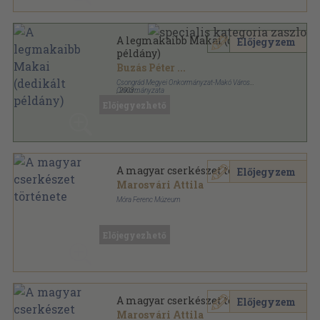
A legmakaibb Makai (dedikált
Előjegyzem
példány)
Buzás Péter
...
Csongrád Megyei Önkormányzat-Makó Város
Önkormányzata
,
2003
Ragasztott papírkötés
,
221
oldal
Előjegyezhető
A magyar cserkészet története
Előjegyzem
Marosvári Attila
Móra Ferenc Múzeum
Tűzött kötés
,
16
oldal
Előjegyezhető
A magyar cserkészet története
Előjegyzem
Marosvári Attila