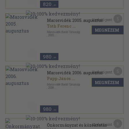
820
,-Ft
5
Kapható pont:
Marosvidék 2005. augusztus
Tóth Ferenc
...
MEGNÉZEM
Marosvidék Baráti Társaság
,
2005
Ragasztott papírkötés
,
79
oldal
Marosvidék sorozat
980
,-Ft
5
Kapható pont:
Marosvidék 2006. augusztus
Papp János
...
MEGNÉZEM
Marosvidék Baráti Társaság
,
2006
Ragasztott papírkötés
,
79
oldal
Marosvidék sorozat
980
,-Ft
6
Kapható pont:
Önkormányzat és közoktatás