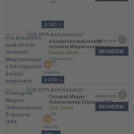
,
2006
Ragasztott papírkötés
,
492
oldal
2.180
,-Ft
7
Kapható pont:
A középfokú szakoktatás
története Magyarországon a
MEGNÉZEM
felvilágosodás korától
Farkas József
...
napjainkig
Tatabányai Múzeum
,
1999
50
Ragasztott papírkötés
,
131
oldal
Tudományos füzetek sorozat
2.940 Ft
1.470
,-Ft
9
Kapható pont:
Csongrád Megyei
Önkormányzat Évkönyve 1994.
MEGNÉZEM
Tóth István
...
,
1995
Ragasztott papírkötés
,
156
oldal
50
Csongrád Megyei Önkormányzat Évkönyve sorozat
1.140 Ft