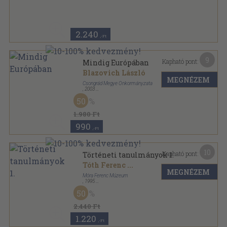
Ragasztott papírkötés
,
94
oldal
2.240
,-Ft
9
Kapható pont:
Mindig Európában
Blazovich László
MEGNÉZEM
Csongrád Megye Önkormányzata
,
2003
Ragasztott papírkötés
,
56
oldal
50
1.980 Ft
990
,-Ft
10
Kapható pont:
Történeti tanulmányok 1.
Tóth Ferenc
...
MEGNÉZEM
Móra Ferenc Múzeum
,
1995
Ragasztott papírkötés
,
364
oldal
50
Móra Ferenc Múzeum Évkönyve sorozat
2.440 Ft
1.220
,-Ft