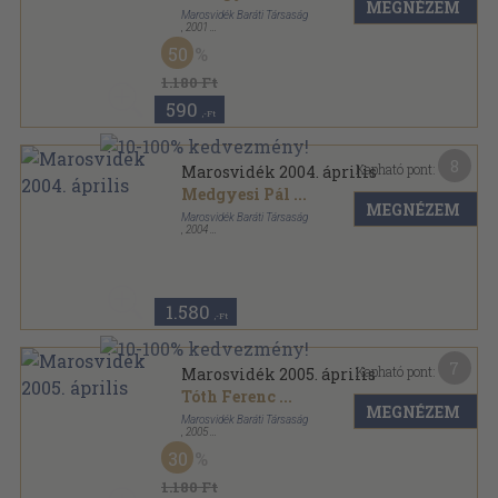
MEGNÉZEM
Marosvidék Baráti Társaság
,
2001
Ragasztott papírkötés
,
77
oldal
50
Marosvidék sorozat
1.180 Ft
590
,-Ft
8
Kapható pont:
Marosvidék 2004. április
Medgyesi Pál
...
MEGNÉZEM
Marosvidék Baráti Társaság
,
2004
Ragasztott papírkötés
,
79
oldal
Marosvidék sorozat
1.580
,-Ft
7
Kapható pont:
Marosvidék 2005. április
Tóth Ferenc
...
MEGNÉZEM
Marosvidék Baráti Társaság
,
2005
Ragasztott papírkötés
,
95
oldal
30
Marosvidék sorozat
1.180 Ft