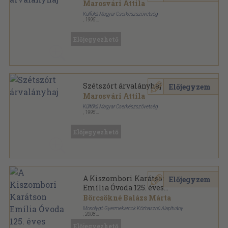
Marosvári Attila
Külföldi Magyar Cserkészszövetség
,
1995
Fűzött kemény papírkötés
,
377
oldal
Előjegyezhető
Szétszórt árvalányhaj
Előjegyzem
Marosvári Attila
Külföldi Magyar Cserkészszövetség
,
1995
Ragasztott papírkötés
,
378
oldal
Előjegyezhető
A Kiszombori Karátson
Előjegyzem
Emília Óvoda 125. éves
jubileumi évkönyve
Börcsökné Balázs Márta
Mosolygó Gyermekarcok Közhasznú Alapítvány
,
2008
Ragasztott papírkötés
,
99
oldal
Előjegyezhető
A Kiszombori Karátson Emília Óvoda évkönyve