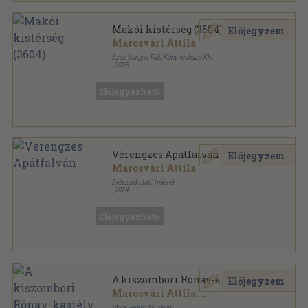
Makói kistérség (3604)
Előjegyzem
Marosvári Attila
Száz Magyar Falu Könyvesháza Kht.
,
2005
Fűzött kemény papírkötés
,
152
oldal
Kincses Könyvek - Kistérségek értékleltára sorozat
Előjegyezhető
Vérengzés Apátfalván
Előjegyzem
Marosvári Attila
Erőszakkutató Intézet
,
2024
Ragasztott papírkötés
,
463
oldal
Előjegyezhető
A kiszombori Rónay-kastély
Előjegyzem
Marosvári Attila
...
Móra Ferenc Múzeum