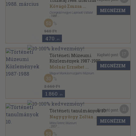
Tiszatáj 1988. március
Kővágó Zsuzsa
...
MEGNÉZEM
Csongrád megyei Lapkiadó Vállalat
,
1988
Ragasztott papírkötés
,
96
oldal
50
Tiszatáj sorozat
940 Ft
470
,-Ft
17
Kapható pont:
Történeti Múzeumi
Közlemények 1987-1988
MEGNÉZEM
Molnár Erzsébet
...
Magyar Munkásmozgalmi Múzeum
30
Varrott papírkötés
,
147
oldal
Történeti Múzeumi Közlemények sorozat
2.660 Ft
1.860
,-Ft
11
Kapható pont:
Történeti tanulmányok 10.
Nagygyörgy Zoltán
...
MEGNÉZEM
Móra Ferenc Múzeum
,
2007
Ragasztott papírkötés
,
415
oldal
50
A Móra Ferenc Múzeum Évkönyve sorozat