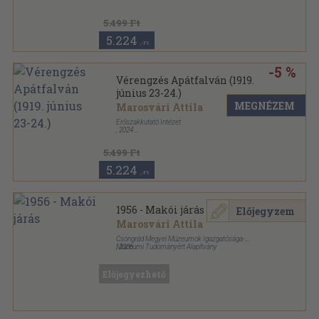
5.499 Ft
5.224
,-Ft
-5 %
Vérengzés Apátfalván (1919.
június 23-24.)
MEGNÉZEM
Marosvári Attila
Erőszakkutató Intézet
,
2024
Puhatáblás
,
464
oldal
5.499 Ft
5.224
,-Ft
1956 - Makói járás
Előjegyzem
Marosvári Attila
Csongrád Megyei Múzeumok Igazgatósága-
Múzeumi Tudományért Alapítvány
,
2006
Ragasztott papírkötés
,
277
oldal
Előjegyezhető