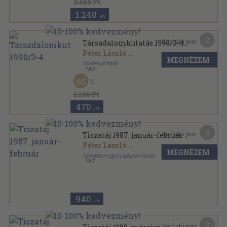
2.480 Ft
1.240
,-Ft
2
Kapható pont:
Társadalomkutatás 1990/3-4.
Péter László
...
MEGNÉZEM
Akadémiai Kiadó
,
1990
Ragasztott papírkötés
,
98
oldal
60
Társadalomkutatás sorozat
1.180 Ft
470
,-Ft
8
Kapható pont:
Tiszatáj 1987. január-február
Péter László
...
MEGNÉZEM
Csongrád megyei Lapkiadó Vállalat
,
1987
Ragasztott papírkötés
,
199
oldal
Tiszatáj sorozat
940
,-Ft
2
Kapható pont: