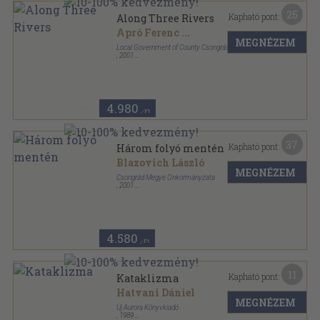
25
Kapható pont:
Along Three Rivers
Apró Ferenc
...
MEGNÉZEM
Local Government of County Csongrád
,
2001
Fűzött kemény papírkötés
,
196
oldal
4.980
,-Ft
37
Kapható pont:
Három folyó mentén
Blazovich László
MEGNÉZEM
Csongrád Megye Önkormányzata
,
2001
Fűzött kemény papírkötés
,
196
oldal
4.580
,-Ft
11
Kapható pont:
Kataklizma
Hatvani Dániel
MEGNÉZEM
Új Aurora Könyvkiadó
,
1989