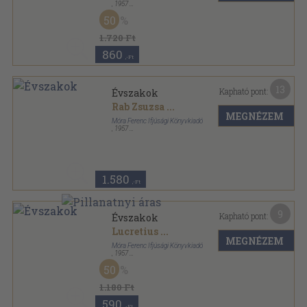
,
1957
Vászon
,
653
oldal
50
1.720 Ft
860
,-Ft
13
Kapható pont:
Évszakok
Rab Zsuzsa
...
MEGNÉZEM
Móra Ferenc Ifjúsági Könyvkiadó
,
1957
Varrott papírkötés
,
365
oldal
A világirodalom gyöngyszemei sorozat
1.580
,-Ft
9
Kapható pont:
Évszakok
Lucretius
...
MEGNÉZEM
Móra Ferenc Ifjúsági Könyvkiadó
,
1957
Fűzött keménykötés
,
365
oldal
50
A világirodalom gyöngyszemei sorozat
1.180 Ft
590
,-Ft