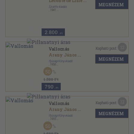
Leconte de Lisle
...
MEGNÉZEM
Szukits-kiadás
,
1941
Vászon
,
139
oldal
2.800
,-Ft
12
Kapható pont:
Vallomás
Arany János
...
MEGNÉZEM
Ifjúsági Könyvkiadó
,
1956
Fűzött keménykötés
,
333
oldal
50
A világirodalom gyöngyszemei sorozat
1.580 Ft
790
,-Ft
12
Kapható pont:
Vallomás
Arany János
...
MEGNÉZEM
Ifjúsági Könyvkiadó
,
1955
Fűzött keménykötés
,
333
oldal
50
A világirodalom gyöngyszemei sorozat
1.580 Ft