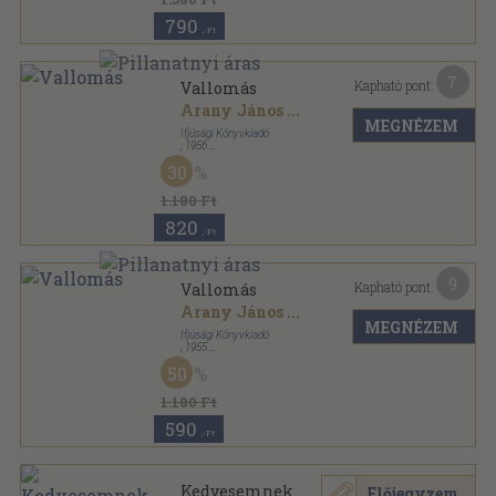
790
,-Ft
7
Kapható pont:
Vallomás
Arany János
...
MEGNÉZEM
Ifjúsági Könyvkiadó
,
1956
Fűzött papírkötés
,
333
oldal
30
A világirodalom gyöngyszemei sorozat
1.180 Ft
820
,-Ft
9
Kapható pont:
Vallomás
Arany János
...
MEGNÉZEM
Ifjúsági Könyvkiadó
,
1955
Fűzött papírkötés
,
333
oldal
50
A világirodalom gyöngyszemei sorozat
1.180 Ft
590
,-Ft
Kedvesemnek
Előjegyzem