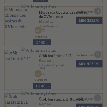
11
Kapható pont:
Morceaux Choisis des poétes
du XVIe siécle
MEGNÉZEM
Marot
...
Librairie Delagrave
,
1925
50
Félvászon
,
348
oldal
4.360 Ft
2.180
,-Ft
19
Kapható pont:
Örök barátaink I-II.
Racine
...
MEGNÉZEM
Szépirodalmi Könyvkiadó
,
1964
Vászon
,
1832
oldal
50
2.490 Ft
1.240
,-Ft
9
Kapható pont:
Örök barátaink II. (töredék)
Racine
...