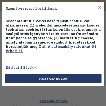
0
Toggle
Főmenü
Könyveink
navigation
Személyre szabott beállítások
Weboldalunk a következő típusú cookie-kat
alkalmazza: (1) weboldal működéséhez szükséges
technikai cookie, (2) funkcionális cookie, amely a
szolgáltatás igénybe vételét teszi az Ön számára
könnyebbé és gyorsabbá, (3) marketing cookie,
amely alapján személyre szabott hirdetésekkel
kereshetjük meg Önt.
A sütiszabályzatunkat itt
érheti el.
Sütibeállítások
HOZZÁJÁRULOK
További szűrők