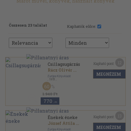
Marot művei, könyvek, használt könyvek
Összesen 23 találat
Kaphatók előre:
12
Kapható pont:
Csillagsugárzás
Rácz Olivér
...
MEGNÉZEM
Európa Könyvkiadó
,
1978
Vászon
,
420
oldal
60
1.940 Ft
770
,-Ft
13
Kapható pont:
Énekek éneke
József Attila
...
MEGNÉZEM
Európa Könyvkiadó