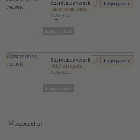
Szerelmes versek
Előjegyzem
Leconte de Lisle
...
Szukits-kiadás
,
1941
Vászon
,
139
oldal
Előjegyezhető
Szerelmes versek
Előjegyzem
Michelangelo
...
Szukits Kiadás
Vászon
,
139
oldal
Előjegyezhető