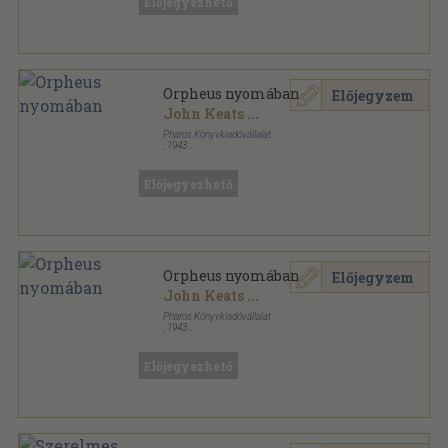
Előjegyezhető
Orpheus nyomában
Előjegyzem
John Keats
...
Pharos Könyvkiadóvállalat
,
1943
Varrott papírkötés
,
191
oldal
Editio Pharos sorozat
Előjegyezhető
Orpheus nyomában
Előjegyzem
John Keats
...
Pharos Könyvkiadóvállalat
,
1943
Félvászon
,
191
oldal
Editio Pharos sorozat
Előjegyezhető