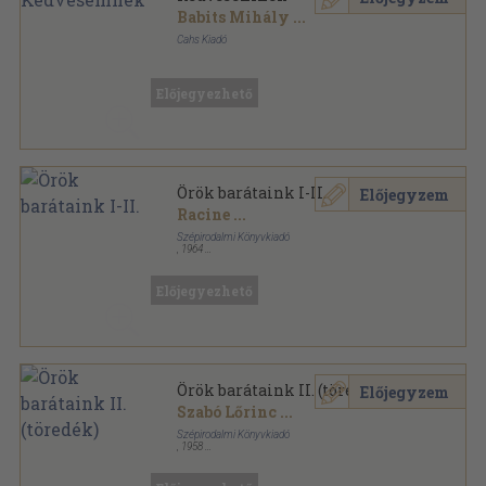
Babits Mihály
...
Cahs Kiadó
Fűzött keménykötés
,
144
oldal
Előjegyezhető
Örök barátaink I-II.
Előjegyzem
Racine
...
Szépirodalmi Könyvkiadó
,
1964
Könyvkötői kötés
,
1832
oldal
Előjegyezhető
Örök barátaink II. (töredék)
Előjegyzem
Szabó Lőrinc
...
Szépirodalmi Könyvkiadó
,
1958
Vászon
,
1082
oldal