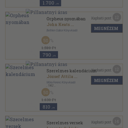
1.700
,-Ft
12
Kapható pont:
Orpheus nyomában
John Keats
...
MEGNÉZEM
Bethlen Gábor Könyvkiadó
Ragasztott papírkötés
,
191
oldal
50
Editio Pharos sorozat
1.580 Ft
790
,-Ft
12
Kapható pont:
Szerelmes kalendárium
József Attila
...
MEGNÉZEM
Móra Ferenc Könyvkiadó
,
1962
Fűzött keménykötés
,
577
oldal
50
A világirodalom gyöngyszemei sorozat
1.630 Ft
810
,-Ft
14
Kapható pont:
Szerelmes versek