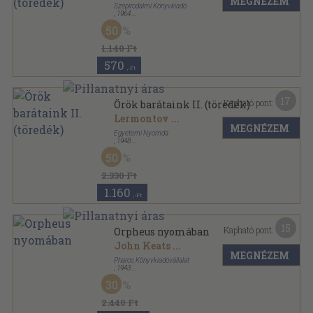
MEGNÉZEM
Szépirodalmi Könyvkiadó
,
1964
Vászon
,
1083
oldal
50
1.140 Ft
570
,-Ft
17
Kapható pont:
Örök barátaink II. (töredék)
Lermontov
...
MEGNÉZEM
Egyetemi Nyomda
,
1948
Félvászon
,
287
oldal
50
2.330 Ft
1.160
,-Ft
15
Kapható pont:
Orpheus nyomában
John Keats
...
MEGNÉZEM
Pharos Könyvkiadóvállalat
,
1943
Varrott papírkötés
,
191
oldal
30
Editio Pharos sorozat
2.440 Ft