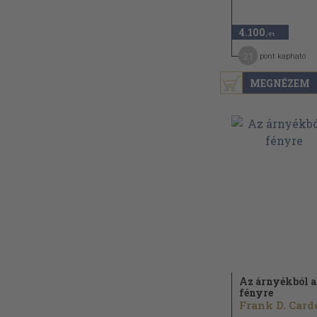
4.100
,-Ft
21
pont kapható
MEGNÉZEM
Az árnyékból a
fényre