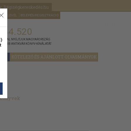
k: Régiségkereskedés.hu
A kosaram
HÍRLEVÉL
BELÉPÉS/REGISZTRÁCIÓ
MÉG
0
5000
Ft
144.520
)
ÁNNYAL NYÚJTJUK MAGYARORSZÁG
t
GYOBB ANTIKVÁR KÖNYV-KÍNÁLATÁT
YOK
KÖTELEZŐ ÉS AJÁNLOTT OLVASMÁNYOK
 könyvek