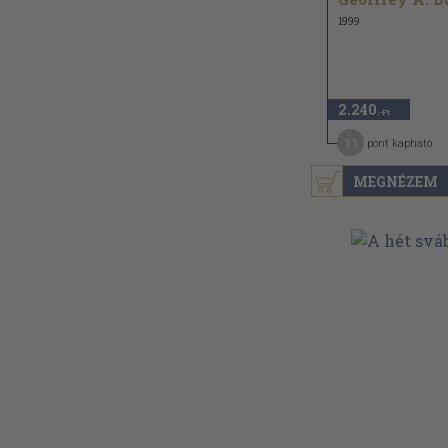
1999
2.240
,-Ft
11
pont kapható
MEGNÉZEM