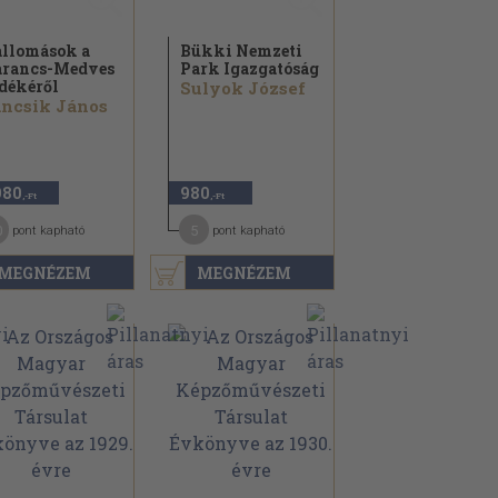
llomások a
Bükki Nemzeti
rancs-Medves
Park Igazgatóság
dékéről
Sulyok József
ncsik János
980
980
,-Ft
,-Ft
0
5
pont kapható
pont kapható
MEGNÉZEM
MEGNÉZEM