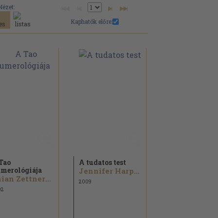
Nézet:
Kaphatók előre:
Tao
A tudatos test
merológiája
Jennifer Harper
Chian Zettnersan
2009
02