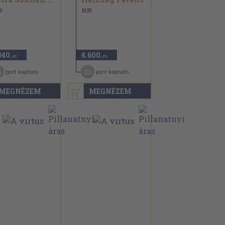
3
1935
840
4.600
,-Ft
,-Ft
4
23
pont kapható
pont kapható
MEGNÉZEM
MEGNÉZEM