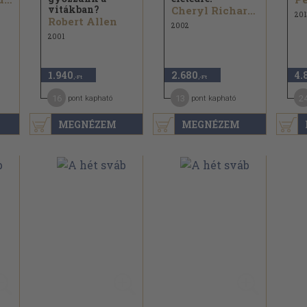
vitákban?
Cheryl Richardson
201
Robert Allen
2002
2001
1.940
2.680
4.
,-Ft
,-Ft
16
13
2
pont kapható
pont kapható
MEGNÉZEM
MEGNÉZEM