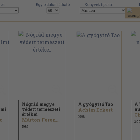
és:
Egy oldalon látható:
Könyvek típusa:
Nógrád megye
A gyógyító Tao
A 
lmi
védett természeti
nu
Achim Eckert
értékei
1998
c
Márton Ferenc...
20
1989