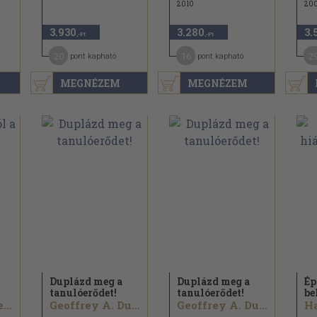
2010
200
3.930
3.280
3.
,-Ft
,-Ft
20
16
2
pont kapható
pont kapható
MEGNÉZEM
MEGNÉZEM
Duplázd meg a
Duplázd meg a
Ép
tanulóerődet!
tanulóerődet!
be
Frank D. Cardelle
Geoffrey A. Dudley
Geoffrey A. Dudley
Ha