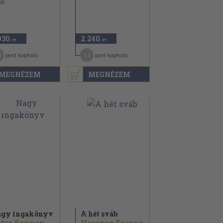
00
930
2.240
,-Ft
,-Ft
0
11
pont kapható
pont kapható
MEGNÉZEM
MEGNÉZEM
gy ingakönyv
A hét sváb
Petra Sonnenberg
Herczeg Ferenc