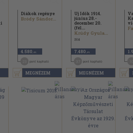
Diákok regénye
Uj Idők 1914.
Va
június 28.-
Ka
Bródy Sándor...
i
december 20.
vi
(fél...
Fa
Krúdy Gyula...
1914
4.580
7.480
1.
,-Ft
,-Ft
23
37
1
pont kapható
pont kapható
MEGNÉZEM
MEGNÉZEM