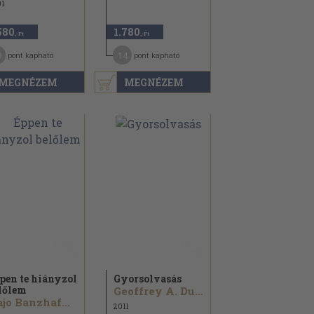
1
580
1.780
,-Ft
,-Ft
9
14
pont kapható
pont kapható
MEGNÉZEM
MEGNÉZEM
pen te hiányzol
Gyorsolvasás
lőlem
Geoffrey A. Dudley
jo Banzhaf...
2011