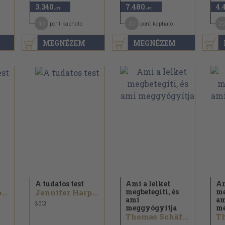
3.340
7.480
4.
,-Ft
,-Ft
17
37
2
pont kapható
pont kapható
MEGNÉZEM
MEGNÉZEM
A tudatos test
Ami a lelket
Am
megbetegíti, és
me
Jennifer Harper
Jennifer Harper
ami
a
2012
meggyógyítja
me
Thomas Schäfer