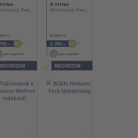
virtus
A virtus
Malonyay Dezső
Malonyay Dezső
580 Ft
4.360 Ft
50
50
290
2.180
,-Ft
,-Ft
1
17
pont kapható
pont kapható
MEGNÉZEM
MEGNÉZEM