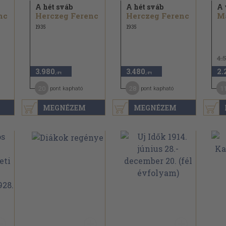
A hét sváb
A hét sváb
A 
nc
Herczeg Ferenc
Herczeg Ferenc
1935
1935
4.
3.980
3.480
2.
,-Ft
,-Ft
20
28
1
pont kapható
pont kapható
MEGNÉZEM
MEGNÉZEM