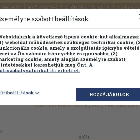
TÁRUHÁZ
ELŐJEGYZÉS
AJÁNDÉKUTALVÁNY
Partnerün
SZÁLLÍTÁS
SEGÍTSÉG
Személyre szabott beállítások
1.
Részletes kereső
Témaköri fa
eboldalunk a következő típusú cookie-kat alkalmazza:
1) weboldal működéséhez szükséges technikai cookie, (2
KIADV
unkcionális cookie, amely a szolgáltatás igénybe vételé
LEGNA
eszi az Ön számára könnyebbé és gyorsabbá, (3)
arketing cookie, amely alapján személyre szabott
PILLANATNYI ÁRAINK
FENNTARTHATÓ OLVASMÁN
irdetésekkel kereshetjük meg Önt.
A
ütiszabályzatunkat itt érheti el.
ütibeállítások
HOZZÁJÁRULOK
Márton Ferenc művei, könyvek, használt
50.
3 oldal