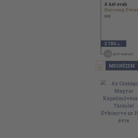
A hét sváb
Herczeg Fere
1935
3.780
,-Ft
19
pont kapható
MEGNÉZEM