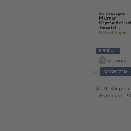
Az Országos
Magyar
Képzőművészet
Társulat...
Bálint Lajos...
5.980
,-Ft
48
pont kapható
MEGNÉZEM