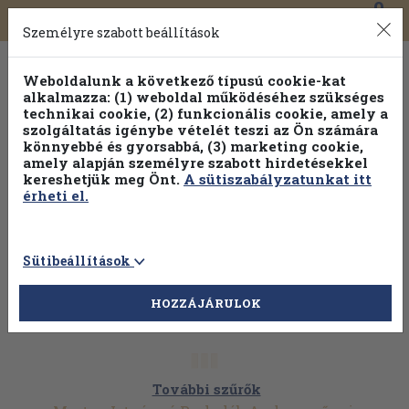
0
Toggle
Főmenü
Könyveink
navigation
Személyre szabott beállítások
Weboldalunk a következő típusú cookie-kat
alkalmazza: (1) weboldal működéséhez szükséges
technikai cookie, (2) funkcionális cookie, amely a
szolgáltatás igénybe vételét teszi az Ön számára
könnyebbé és gyorsabbá, (3) marketing cookie,
Válogasson több mint 1.000.000 kiadványunk közül
10-
amely alapján személyre szabott hirdetésekkel
100% kedvezménnyel!
kereshetjük meg Önt.
A sütiszabályzatunkat itt
érheti el.
Sütibeállítások
HOZZÁJÁRULOK
További szűrők