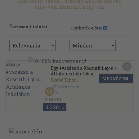
Marton Istvánné Porkoláb Andrea művei,
könyvek, használt könyvek
Összesen 1 találat
Kaphatók előre:
7
Kapható pont:
Egy évszázad a Kossuth Lajos
Általános Iskolában
MEGNÉZEM
Szabó Tibor
...
EFO Kiadó és Nyomda
50
Ragasztott papírkötés
,
143
oldal
2.640 Ft
1.320
,-Ft