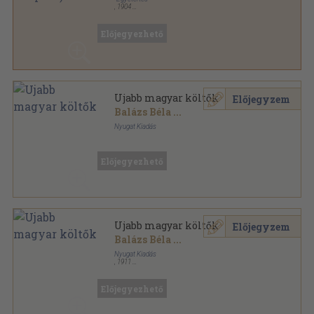
,
1904
Tűzött kötés
,
100
oldal
Előjegyezhető
Ujabb magyar költők
Előjegyzem
Balázs Béla
...
Nyugat Kiadás
Könyvkötői kötés
,
175
oldal
Előjegyezhető
Ujabb magyar költők
Előjegyzem
Balázs Béla
...
Nyugat Kiadás
,
1911
Félvászon
,
175
oldal
Előjegyezhető