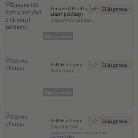
Énekek (28 kotta, melyből 2 db
Előjegyzem
aláírt példány)
Joanovich Sándor
...
Könyvkötői kötés
,
142
oldal
Előjegyezhető
Költők albuma
Előjegyzem
Radó Antal
...
Aranyozott vászon Gottermayer kötés
,
431
oldal
Előjegyezhető
Költők albuma
Előjegyzem
Dömötör Pál
...
Lampel Róbert (Wodianer F. és Fiai) Cs. és Kir.
könyvkereskedése