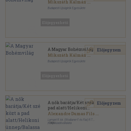
Mikszáth Kálmán
...
Budapesti Ujságirók Egyesülete
Könyvkötői kötés
,
483
oldal
A Budapesti Ujságirók Almanachja sorozat
Előjegyezhető
A Magyar Bohémvilág
Előjegyzem
Mikszáth Kálmán
...
Budapesti Ujságirók Egyesülete
Vászon Gottermayer kötés
,
531
oldal
A Budapesti Ujságirók Almanachja sorozat
Előjegyezhető
A nők barátja/Két szék közt a
Előjegyzem
pad alatt/Helikoni
ünnep/Balassa Bálint/Kurucz
Alexandre Dumas Fils
...
Feja Dávid/Asszony/Bob herceg
Lampel R. kk. (Wodianer F. és Fiai) R.T.
Könyvkiadóvállalata
,
1906
Könyvkötői vászonkötés
,
582
oldal