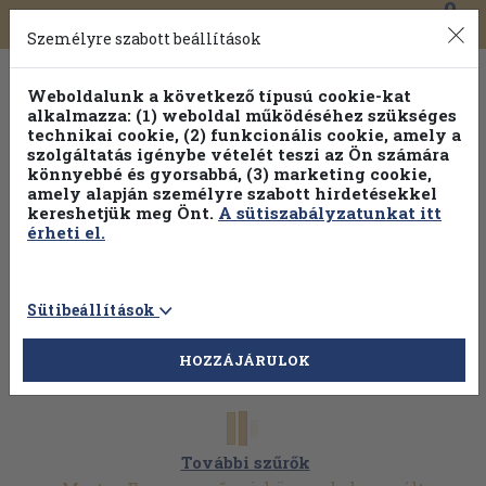
0
Toggle
Főmenü
Könyveink
navigation
Személyre szabott beállítások
Weboldalunk a következő típusú cookie-kat
alkalmazza: (1) weboldal működéséhez szükséges
technikai cookie, (2) funkcionális cookie, amely a
szolgáltatás igénybe vételét teszi az Ön számára
könnyebbé és gyorsabbá, (3) marketing cookie,
amely alapján személyre szabott hirdetésekkel
kereshetjük meg Önt.
A sütiszabályzatunkat itt
érheti el.
Sütibeállítások
HOZZÁJÁRULOK
További szűrők