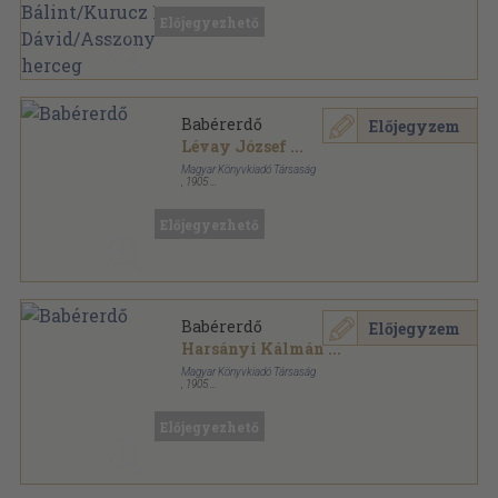
Előjegyezhető
Babérerdő
Előjegyzem
Lévay József
...
Magyar Könyvkiadó Társaság
,
1905
Aranyozott kiadói egész vászonkötés
,
351
oldal
Előjegyezhető
Babérerdő
Előjegyzem
Harsányi Kálmán
...
Magyar Könyvkiadó Társaság
,
1905
Aranyozott kiadói egész vászonkötés
,
351
oldal
Előjegyezhető