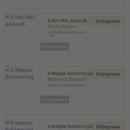
A Hét 1903. július 26.
Előjegyzem
Krúdy Gyula
...
A Hét Kiadóhivatala-Kiss József
,
1903
Félvászon
,
14
oldal
A Hét sorozat
Előjegyezhető
A Magyar Bohémvilág
Előjegyzem
Mikszáth Kálmán
...
Budapesti Ujságirók Egyesülete
Vászon Gottermayer kötés
,
531
oldal
A Budapesti Ujságirók Almanachja sorozat
Előjegyezhető
A magyar bohémvilág
Előjegyzem