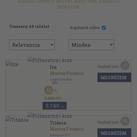
Martos Ferencz művei, könyvek, használt
könyvek
Összesen 48 találat
Kaphatók előre:
19
Kapható pont:
Iza
Martos Ferencz
MEGNÉZEM
Singer és Wolfner
,
1896
Könyvkötői vászonkötés
,
232
oldal
50
7.480 Ft
3.740
,-Ft
18
Kapható pont:
Titánia
Martos Ferencz
MEGNÉZEM
Athenaeum R.-T.