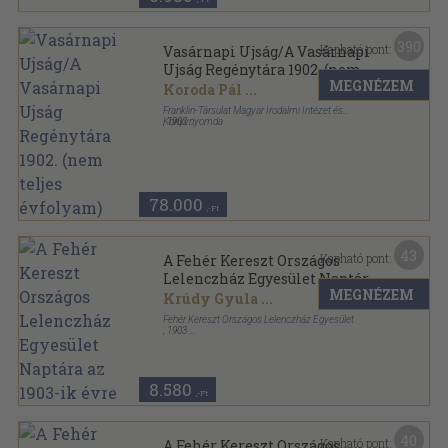
390
Kapható pont:
Vasárnapi Ujság/A Vasárnapi
Ujság Regénytára 1902. (nem
MEGNÉZEM
teljes évfolyam)
Koroda Pál
...
Franklin-Társulat Magyar Irodalmi Intézet és
Könyvnyomda
,
1902
Könyvkötői kötés
,
1048
oldal
Vasárnapi Ujság-A Vasárnapi Ujság Regénytára
sorozat
78.000
,-Ft
43
Kapható pont:
A Fehér Kereszt Országos
Lelenczház Egyesület Naptára
MEGNÉZEM
az 1903-ik évre
Krúdy Gyula
...
Fehér Kereszt Országos Lelenczház Egyesület
,
1903
Tűzött keménykötés
,
145
oldal
A Fehér Kereszt Országos Lelenczház Egyesület
Naptára sorozat
8.580
,-Ft
40
Kapható pont:
A Fehér Kereszt Országos