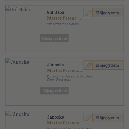
Gül Baba
Előjegyzem
Martos Ferenc
...
Bárd Ferenc és Fia Kiadása
Félvászon
,
15
oldal
Előjegyezhető
Jánoska
Előjegyzem
Martos Ferencz
...
Rózsavölgyi és Társa Cs. és Kir. Udvari
Zeneműkereskedés
Félvászon
,
19
oldal
Előjegyezhető
Jánoska
Előjegyzem
Martos Ferencz
...
Rózsavölgyi és Társa Cs. és Kir. Udvari