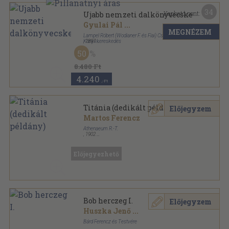
34
Kapható pont:
Ujabb nemzeti dalkönyvecske
Gyulai Pál
...
MEGNÉZEM
Lampel Róbert (Wodianer F. és Fiai) Cs. és Kir. Udv.
Könyvkereskedés
,
1897
Vászon
,
431
oldal
50
8.480 Ft
4.240
,-Ft
Titánia (dedikált példány)
Előjegyzem
Martos Ferencz
Athenaeum R.-T.
,
1902
Színezett egész vászonkötés
,
180
oldal
Előjegyezhető
Bob herczeg I.
Előjegyzem
Huszka Jenő
...
Bárd Ferencz és Testvére