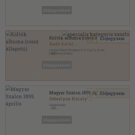
Varrott keménykötés
,
431
oldal
Előjegyezhető
Költők albuma (rossz állapotú)
Előjegyzem
Radó Antal
...
Lampel Róbert (Wodianer F. és Fiai) Cs. és Kir.
könyvkereskedése
,
1897
Aranyozott vászon Gottermayer kötés
,
431
oldal
Előjegyezhető
Magyar Szalon 1895. április
Előjegyzem
Sebestyén Károly
...
Magánkiadás
,
1895
Fűzött papírkötés
,
104
oldal
Magyar Szalon sorozat
Előjegyezhető