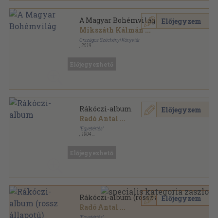
A Magyar Bohémvilág
Előjegyzem
Mikszáth Kálmán
...
Országos Széchényi Könyvtár
,
2019
Fűzött keménykötés
,
531
oldal
A Budapesti Ujságirók Almanachja sorozat
Előjegyezhető
Rákóczi-album
Előjegyzem
Radó Antal
...
"Egyetértés"
,
1904
Félvászon
,
100
oldal
Előjegyezhető
Rákóczi-album (rossz állapotú)
Előjegyzem
Radó Antal
...
"Egyetértés"