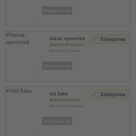
Könyvkötői papírkötés
,
15
oldal
Előjegyezhető
Dalok, operettek
Előjegyzem
Martos Ferencz
...
Bárd Ferenc és Testvére
Könyvkötői kötés
,
220
oldal
Előjegyezhető
Gül Baba
Előjegyzem
Martos Ferenc
...
Bárd Ferenc és Fia Kiadása
Papír
,
15
oldal
Előjegyezhető