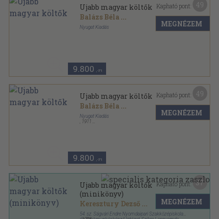
49
Kapható pont:
Ujabb magyar költők
Balázs Béla
...
MEGNÉZEM
Nyugat Kiadás
Könyvkötői vászonkötés
,
175
oldal
9.800
,-Ft
49
Kapható pont:
Ujabb magyar költők
Balázs Béla
...
MEGNÉZEM
Nyugat Kiadás
,
1911
Könyvkötői papírkötés
,
175
oldal
9.800
,-Ft
37
Kapható pont:
Ujabb magyar költők
(minikönyv)
MEGNÉZEM
Keresztury Dezső
...
54. sz. Ságvári Endre Nyomdaipari Szakközépiskola