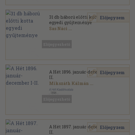
31 db háború előtti kotta
Előjegyzem
egyedi gyűjteménye
Sas Náci
...
Könyvkötői vászonkötés
,
222
oldal
Előjegyezhető
A Hét 1896. január-december I-
Előjegyzem
II.
Mikszáth Kálmán
...
A Hét Kiadóhivatala
,
1896
Aranyozott vászon Gottermayer kötés
,
920
oldal
Előjegyezhető
A Hét sorozat
A Hét 1897. január-december I-
Előjegyzem
II.