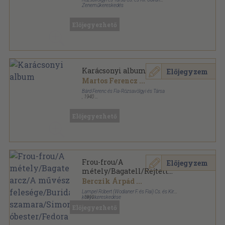
Zeneműkereskedés
Félvászon
,
19
oldal
Előjegyezhető
Karácsonyi album
Előjegyzem
Martos Ferencz
...
Bárd Ferenc és Fia-Rózsavölgyi és Társa
,
1940
Spirál
,
64
oldal
Előjegyezhető
Frou-frou/A
Előjegyzem
métely/Bagatell/Rejtett
arcz/A művész
Berczik Árpád
...
felesége/Buridán
Lampel Róbert (Wodianer F. és Fiai) Cs. és Kir.
szamara/Simonyi
könyvkereskedése
,
1910
Könyvkötői vászonkötés
,
780
oldal
óbester/Fedora
Előjegyezhető