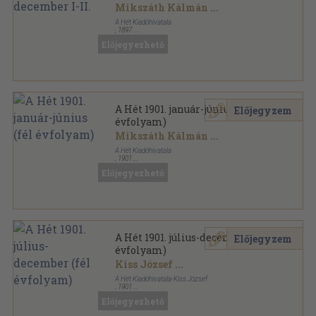
Mikszáth Kálmán
...
A Hét Kiadóhivatala
,
1897
Aranyozott vászon Gottermayer kötés
,
844
oldal
Előjegyezhető
A Hét sorozat
A Hét 1901. január-június (fél
Előjegyzem
évfolyam)
Mikszáth Kálmán
...
A Hét Kiadóhivatala
,
1901
Aranyozott kiadói egész vászonkötés
,
416
oldal
Előjegyezhető
A Hét sorozat
A Hét 1901. július-december (fél
Előjegyzem
évfolyam)
Kiss József
...
A Hét Kiadóhivatala-Kiss József
,
1901
Aranyozott kiadói egész vászonkötés
,
458
oldal
Előjegyezhető
A Hét sorozat