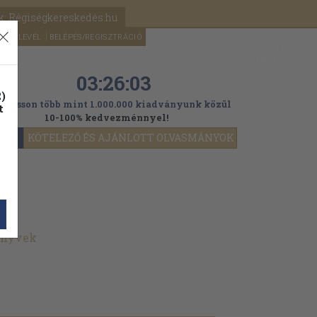
k: Régiségkereskedés.hu
A kosaram
HÍRLEVÉL
BELÉPÉS/REGISZTRÁCIÓ
MÉG
0
5000
Ft
03:26:01
)
ogasson több mint 1.000.000 kiadványunk közül
t
10-100% kedvezménnyel!
YOK
KÖTELEZŐ ÉS AJÁNLOTT OLVASMÁNYOK
önyvek