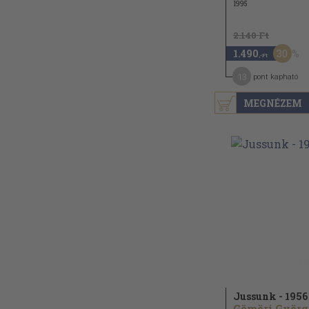
1995
2.140 Ft
30
1.490
,-Ft
13
pont kapható
MEGNÉZEM
Jussunk - 1956
G