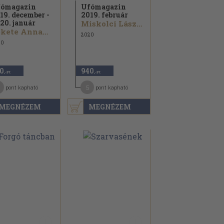
ómagazin
Ufómagazin
19. december -
2019. február
20. január
Miskolci László...
Fekete Annamária...
2020
20
0
940
,-Ft
,-Ft
5
pont kapható
pont kapható
MEGNÉZEM
MEGNÉZEM