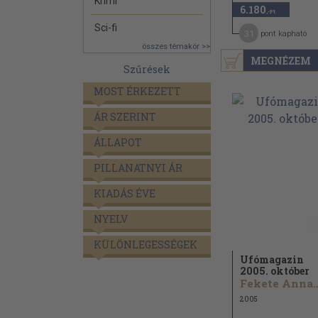
Krimi
6.180
,-Ft
Sci-fi
31
pont kapható
összes témakör >>
MEGNÉZEM
Szűrések
MOST ÉRKEZETT
ÁR SZERINT
ÁLLAPOT
PILLANATNYI ÁR
KIADÁS ÉVE
NYELV
KÜLÖNLEGESSÉGEK
Ufómagazin
2005. október
Fekete Anna
2005