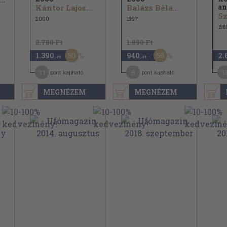
an
Kántor Lajos...
Balázs Béla...
Sz
2000
1997
198
2.780 Ft
1.890 Ft
50
50
1.390
940
2.
,-Ft
,-Ft
11
8
1
pont kapható
pont kapható
MEGNÉZEM
MEGNÉZEM