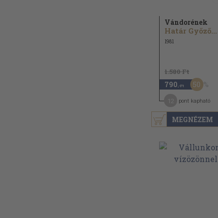
Vándorének
Határ Győző...
1981
1.580 Ft
50
790
,-Ft
12
pont kapható
MEGNÉZEM