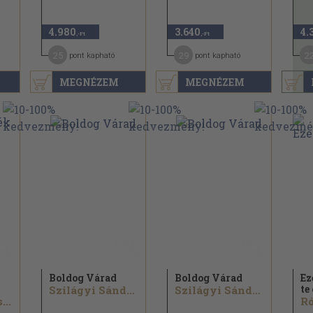
4.980
3.640
4.
,-Ft
,-Ft
25
29
2
pont kapható
pont kapható
MEGNÉZEM
MEGNÉZEM
Boldog Várad
Boldog Várad
Ez
te
Szilágyi Sándor...
Szilágyi Sándor...
...
Ró