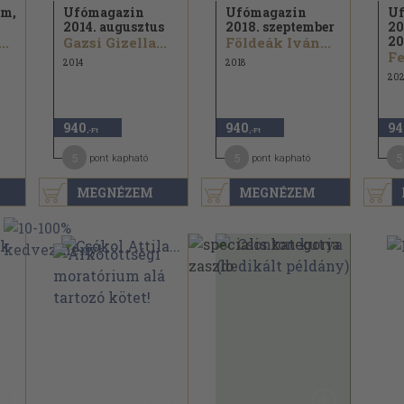
em,
Ufómagazin
Ufómagazin
Uf
2014. augusztus
2018. szeptember
20
20
..
Gazsi Gizella...
Földeák Iván...
2014
2018
20
940
940
94
,-Ft
,-Ft
5
5
5
pont kapható
pont kapható
MEGNÉZEM
MEGNÉZEM