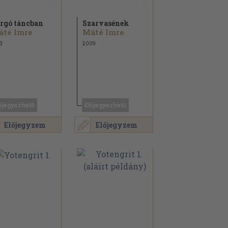
rgó táncban
Szarvasének
áté Imre
Máté Imre
3
2009
őjegyezhető
Előjegyezhető
Előjegyzem
Előjegyzem