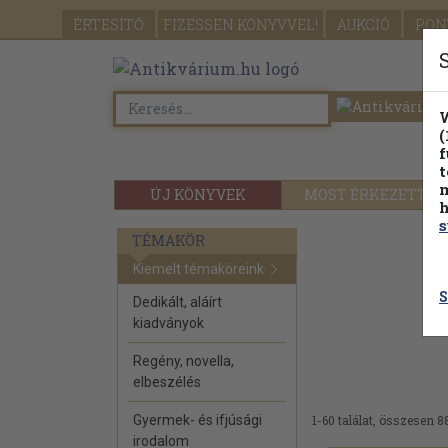
ÉRTESÍTŐ
FIZESSEN
KÖNYVVEL!
AUKCIÓ
PON
W
(
f
t
m
ÚJ KÖNYVEK
MOST ÉRKEZETT
h
s
TÉMAKÖR
Kiemelt témaköreink
S
Dedikált, aláírt
kiadványok
Regény, novella,
elbeszélés
Gyermek- és ifjúsági
1-60 találat, összesen 8
irodalom