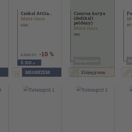
Csókol Attila...
Csonton kutya
Fo
(dedikált
Máté Imre
M
példány)
2026
197
Máté Imre
1984
-10 %
5.900 Ft
Előjegyezhető
El
5.310
,-Ft
MEGNÉZEM
Előjegyzem