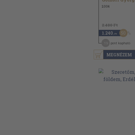
2004
2.480 Ft
50
1.240
,-Ft
19
pont kapható
MEGNÉZEM