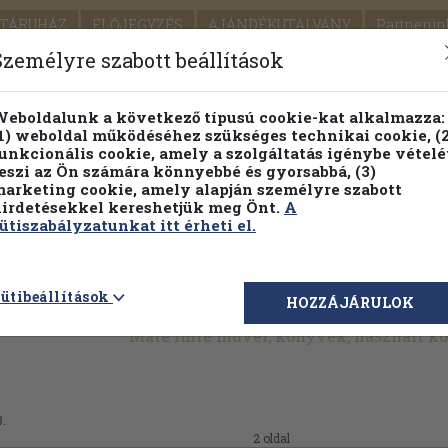
TÁRUHÁZ
ELŐJEGYZÉS
AJÁNDÉKUTALVÁNY
Partnerün
SZÁLLÍTÁS
SEGÍTSÉG
Személyre szabott beállítások
Részletes kereső
Témaköri fa
eboldalunk a következő típusú cookie-kat alkalmazza:
1) weboldal működéséhez szükséges technikai cookie, (2
Vál
unkcionális cookie, amely a szolgáltatás igénybe vételé
eszi az Ön számára könnyebbé és gyorsabbá, (3)
arketing cookie, amely alapján személyre szabott
PILLANATNYI ÁRAINK
FENNTARTHATÓ OLVASMÁN
irdetésekkel kereshetjük meg Önt.
A
ütiszabályzatunkat itt érheti el.
ütibeállítások
HOZZÁJÁRULOK
Máté Imre művei, könyvek, használt k
8.
2 oldal