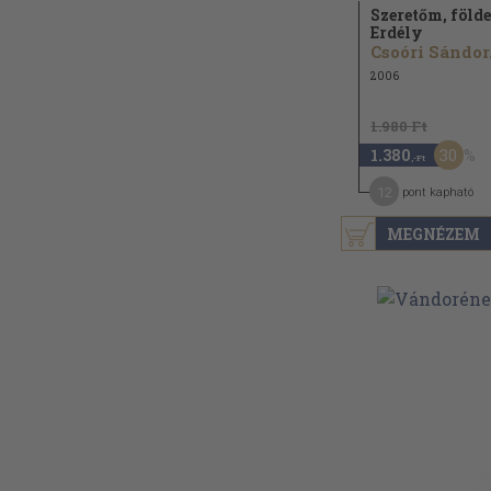
Szeretőm, föld
Erdély
Csoóri Sándor.
2006
1.980 Ft
30
1.380
,-Ft
12
pont kapható
MEGNÉZEM