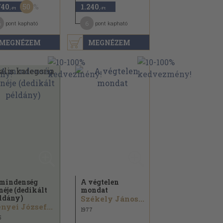
50
740
1.240
,-Ft
,-Ft
6
6
pont kapható
pont kapható
MEGNÉZEM
MEGNÉZEM
mindenség
A végtelen
néje (dedikált
mondat
ldány)
Székely János...
nyei József...
1977
5