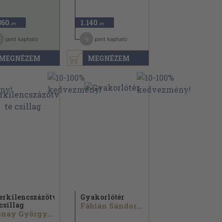
360
1.140
,-Ft
,-Ft
2
9
pont kapható
pont kapható
MEGNÉZEM
MEGNÉZEM
erkilencszázötvenhat,
Gyakorlótér
 csillag
Fábián Sándor...
nay György...