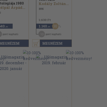
tológiája 1980
Kodály Zoltán...
élpál Árpád...
1995
0
1.630 Ft
30
640
1.140
,-Ft
,-Ft
3
10
pont kapható
pont kapható
MEGNÉZEM
MEGNÉZEM