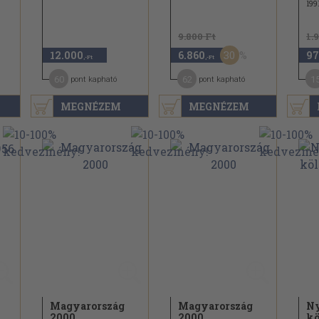
199
9.800 Ft
1.
30
12.000
6.860
97
,-Ft
,-Ft
60
62
1
pont kapható
pont kapható
MEGNÉZEM
MEGNÉZEM
Magyarország
Magyarország
Ny
2000
2000
kö
ömöri György...