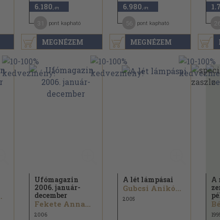
6.180
6.980
1.
,-Ft
,-Ft
31
56
2
pont kapható
pont kapható
MEGNÉZEM
MEGNÉZEM
Ufómagazin
A lét lámpásai
A 
2006. január-
ze
Gubcsi Anikó...
december
pé
mária...
2005
Fekete Annamária...
Bé
2006
199