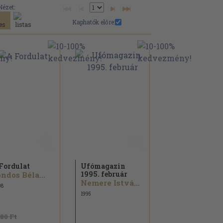
Nézet:
Kaphatók előre:
Fordulat
Ufómagazin
1995. február
ndos Béla...
Nemere István...
08
1995
480 Ft