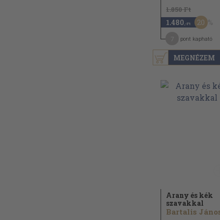
1.850 Ft
20
1.480
,-Ft
7
pont kapható
MEGNÉZEM
Arany és kék
szavakkal
Bartalis János