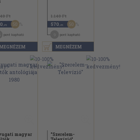
1
940 Ft
1.140 Ft
50
50
0
570
,-Ft
,-Ft
5
9
pont kapható
pont kapható
MEGNÉZEM
MEGNÉZEM
ugati magyar
"Szerelem-
ltők
Televízió"