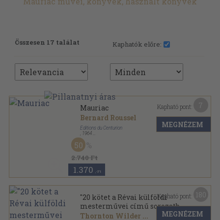
Mauriac művei, könyvek, használt könyvek
Összesen 17 találat
Kaphatók előre:
7
Kapható pont:
Mauriac
Bernard Roussel
MEGNÉZEM
Éditions du Centurion
,
1964
Varrott papírkötés
,
164
oldal
50
Humanisme et religion sorozat
2.740 Ft
1.370
,-Ft
180
Kapható pont:
"20 kötet a Révai külföldi
mesterművei című sorozatból
MEGNÉZEM
(nem teljes sorozat)"
Thornton Wilder
...