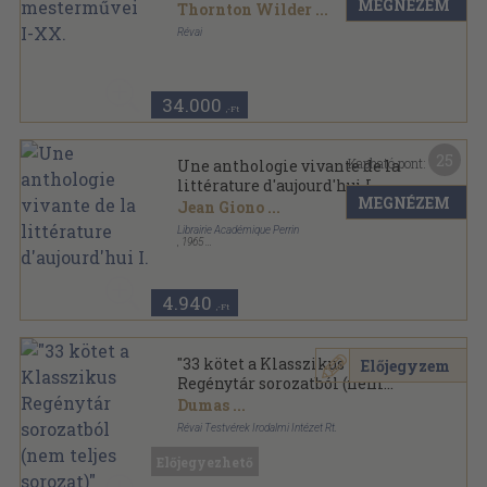
MEGNÉZEM
Thornton Wilder
...
Révai
Aranyozott gerincű kiadói vászonkötés
,
5319
oldal
Révai külföldi mesterművei sorozat
34.000
,-Ft
25
Kapható pont:
Une anthologie vivante de la
littérature d'aujourd'hui I.
MEGNÉZEM
Jean Giono
...
Librairie Académique Perrin
,
1965
Varrott keménykötés
,
835
oldal
4.940
,-Ft
"33 kötet a Klasszikus
Előjegyzem
Regénytár sorozatból (nem
teljes sorozat)"
Dumas
...
Révai Testvérek Irodalmi Intézet Rt.
Vászon
,
14491
oldal
Előjegyezhető
Klasszikus Regénytár sorozat