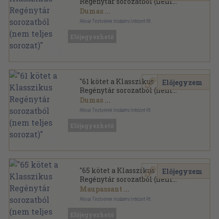
Regénytár sorozatból (nem
teljes sorozat)"
Dumas
...
Révai Testvérek Irodalmi Intézet Rt.
Aranyozott gerincű kiadói vászonkötés
,
24479
oldal
Előjegyezhető
Klasszikus Regénytár sorozat
"61 kötet a Klasszikus
Előjegyzem
Regénytár sorozatból (nem
teljes sorozat)"
Dumas
...
Révai Testvérek Irodalmi Intézet Rt.
Aranyozott gerincű kiadói vászonkötés
,
25592
oldal
Előjegyezhető
Klasszikus Regénytár sorozat
"65 kötet a Klasszikus
Előjegyzem
Regénytár sorozatból (nem
teljes sorozat)"
Maupassant
...
Révai Testvérek Irodalmi Intézet Rt.
Aranyozott gerincű kiadói vászonkötés
,
26219
oldal
Előjegyezhető
Klasszikus Regénytár sorozat