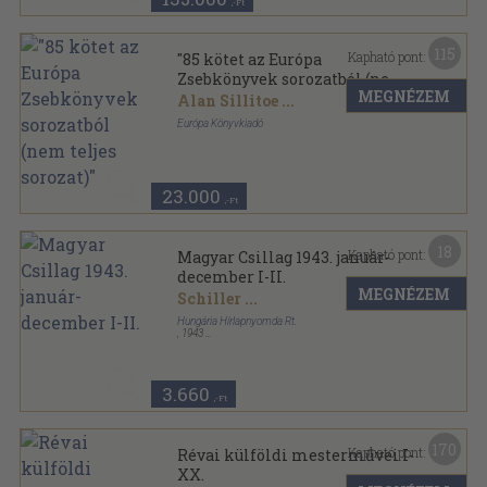
,-Ft
115
Kapható pont:
"85 kötet az Európa
Zsebkönyvek sorozatból (nem
MEGNÉZEM
teljes sorozat)"
Alan Sillitoe
...
Európa Könyvkiadó
Ragasztott papírkötés
,
23046
oldal
Európa Zsebkönyvek sorozat
23.000
,-Ft
18
Kapható pont:
Magyar Csillag 1943. január-
december I-II.
MEGNÉZEM
Schiller
...
Hungária Hírlapnyomda Rt.
,
1943
Félvászon
,
1524
oldal
Magyar Csillag sorozat
3.660
,-Ft
170
Kapható pont:
Révai külföldi mesterművei I-
XX.