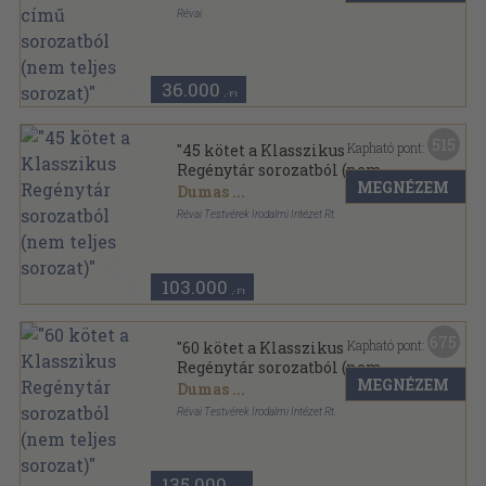
Révai
Aranyozott gerincű kiadói vászonkötés
,
5319
oldal
Révai külföldi mesterművei sorozat
36.000
,-Ft
515
Kapható pont:
"45 kötet a Klasszikus
Regénytár sorozatból (nem
MEGNÉZEM
teljes sorozat)"
Dumas
...
Révai Testvérek Irodalmi Intézet Rt.
Aranyozott gerincű kiadói vászonkötés
,
18488
oldal
Klasszikus Regénytár sorozat
103.000
,-Ft
675
Kapható pont:
"60 kötet a Klasszikus
Regénytár sorozatból (nem
MEGNÉZEM
teljes sorozat)"
Dumas
...
Révai Testvérek Irodalmi Intézet Rt.
Aranyozott gerincű kiadói vászonkötés
,
24682
oldal
Klasszikus Regénytár sorozat
135.000