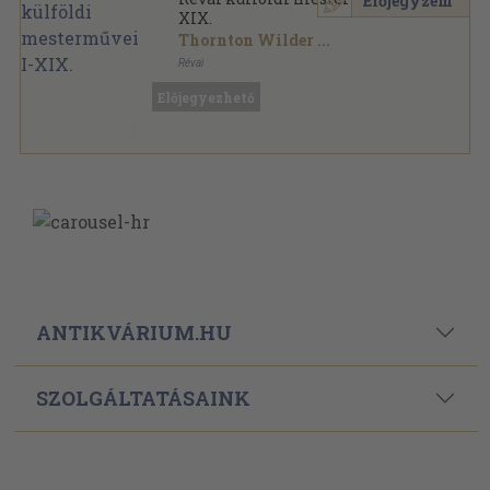
Előjegyzem
XIX.
Thornton Wilder
...
Révai
Aranyozott gerincű kiadói vászonkötés
,
5078
oldal
Előjegyezhető
Révai külföldi mesterművei sorozat
ANTIKVÁRIUM.HU
SZOLGÁLTATÁSAINK