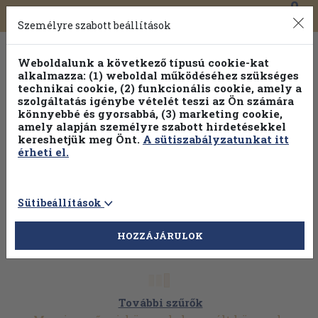
0
Toggle
Főmenü
Könyveink
navigation
Személyre szabott beállítások
Weboldalunk a következő típusú cookie-kat
alkalmazza: (1) weboldal működéséhez szükséges
technikai cookie, (2) funkcionális cookie, amely a
szolgáltatás igénybe vételét teszi az Ön számára
könnyebbé és gyorsabbá, (3) marketing cookie,
Válogasson több mint 30 000 kötet közül
amely alapján személyre szabott hirdetésekkel
Hobbi témakörökben
20% kedvezménnyel!
kereshetjük meg Önt.
A sütiszabályzatunkat itt
érheti el.
Sütibeállítások
HOZZÁJÁRULOK
További szűrők