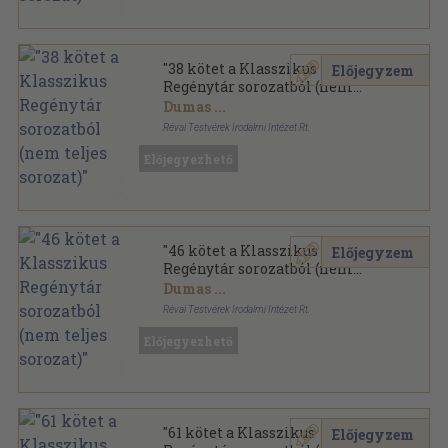
"38 kötet a Klasszikus
Előjegyzem
Regénytár sorozatból (nem
teljes sorozat)"
Dumas
...
Révai Testvérek Irodalmi Intézet Rt.
Aranyozott gerincű kiadói vászonkötés
,
14701
oldal
Előjegyezhető
Klasszikus Regénytár sorozat
"46 kötet a Klasszikus
Előjegyzem
Regénytár sorozatból (nem
teljes sorozat)"
Dumas
...
Révai Testvérek Irodalmi Intézet Rt.
Aranyozott gerincű kiadói vászonkötés
,
18952
oldal
Előjegyezhető
Klasszikus Regénytár sorozat
"61 kötet a Klasszikus
Előjegyzem