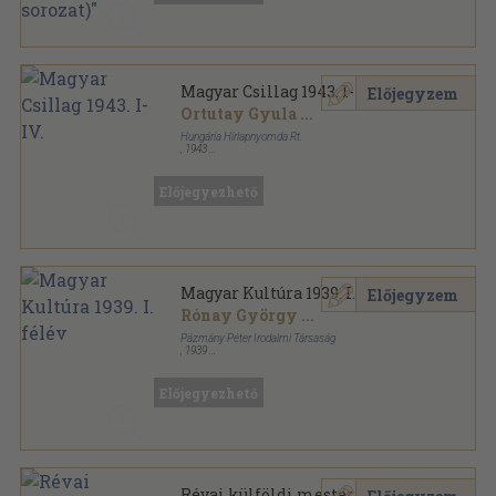
Magyar Csillag 1943. I-IV.
Előjegyzem
Ortutay Gyula
...
Hungária Hírlapnyomda Rt.
,
1943
Könyvkötői kötés
,
1524
oldal
Magyar Csillag sorozat
Előjegyezhető
Magyar Kultúra 1939. I. félév
Előjegyzem
Rónay György
...
Pázmány Péter Irodalmi Társaság
,
1939
Könyvkötői kötés
,
383
oldal
Magyar Kultúra sorozat
Előjegyezhető
Révai külföldi mesterművei I-