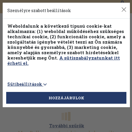
0
Toggle
Főmenü
Könyveink
navigation
Személyre szabott beállítások
Weboldalunk a következő típusú cookie-kat
alkalmazza: (1) weboldal működéséhez szükséges
technikai cookie, (2) funkcionális cookie, amely a
szolgáltatás igénybe vételét teszi az Ön számára
könnyebbé és gyorsabbá, (3) marketing cookie,
amely alapján személyre szabott hirdetésekkel
kereshetjük meg Önt.
A sütiszabályzatunkat itt
érheti el.
Sütibeállítások
HOZZÁJÁRULOK
További szűrők