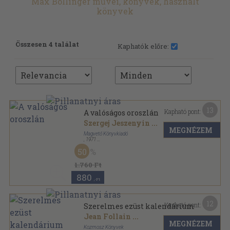
Max Bollinger művei, könyvek, használt
könyvek
Összesen 4 találat
Kaphatók előre:
13
Kapható pont:
A valóságos oroszlán
Szergej Jeszenyin
...
MEGNÉZEM
Magvető Könyvkiadó
,
1971
Vászon
,
308
oldal
50
1.760 Ft
880
,-Ft
12
Kapható pont:
Szerelmes ezüst kalendárium
Jean Follain
...
MEGNÉZEM
Kozmosz Könyvek