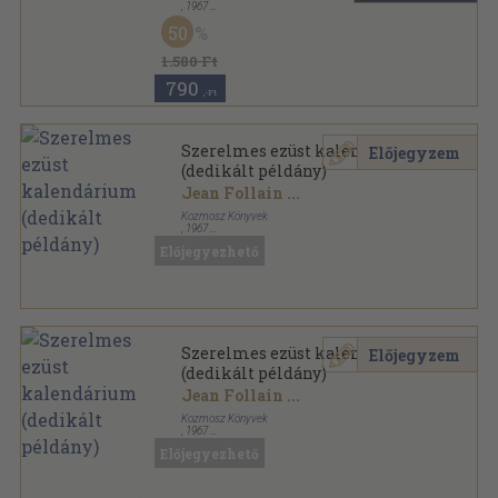
,
1967
Vászon
,
532
oldal
50
1.580 Ft
790
,-Ft
Szerelmes ezüst kalendárium
Előjegyzem
(dedikált példány)
Jean Follain
...
Kozmosz Könyvek
,
1967
Vászon
,
532
oldal
Előjegyezhető
Szerelmes ezüst kalendárium
Előjegyzem
(dedikált példány)
Jean Follain
...
Kozmosz Könyvek
,
1967
Vászon
,
532
oldal
Előjegyezhető