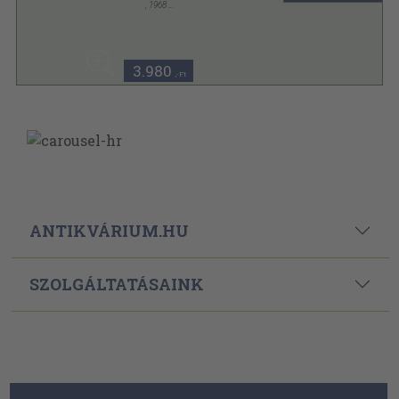
,
1968
Vászon
,
451
oldal
3.980
,-Ft
ANTIKVÁRIUM.HU
SZOLGÁLTATÁSAINK