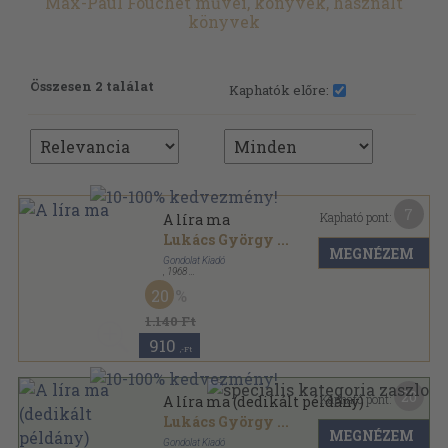
Max-Paul Fouchet művei, könyvek, használt
könyvek
Összesen 2 találat
Kaphatók előre:
7
Kapható pont:
A líra ma
Lukács György
...
MEGNÉZEM
Gondolat Kiadó
,
1968
Vászon
,
451
oldal
20
1.140 Ft
910
,-Ft
20
Kapható pont:
A líra ma (dedikált példány)
Lukács György
...
MEGNÉZEM
Gondolat Kiadó