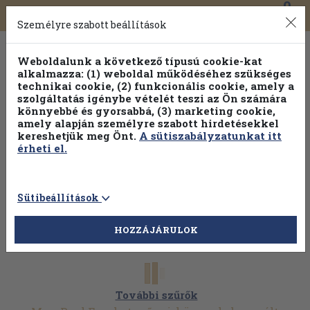
0
Toggle
Főmenü
Könyveink
navigation
Személyre szabott beállítások
Weboldalunk a következő típusú cookie-kat
alkalmazza: (1) weboldal működéséhez szükséges
technikai cookie, (2) funkcionális cookie, amely a
szolgáltatás igénybe vételét teszi az Ön számára
könnyebbé és gyorsabbá, (3) marketing cookie,
Válogasson több mint 1.000.000 kiadványunk közül
10-
amely alapján személyre szabott hirdetésekkel
100% kedvezménnyel!
kereshetjük meg Önt.
A sütiszabályzatunkat itt
érheti el.
Sütibeállítások
HOZZÁJÁRULOK
További szűrők