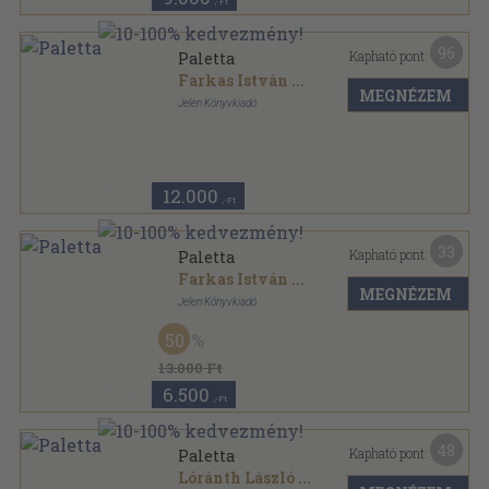
,-Ft
96
Kapható pont:
Paletta
Farkas István
...
MEGNÉZEM
Jelen Könyvkiadó
Könyvkötői vászonkötés
,
189
oldal
12.000
,-Ft
33
Kapható pont:
Paletta
Farkas István
...
MEGNÉZEM
Jelen Könyvkiadó
Varrott papírkötés
,
189
oldal
50
13.000 Ft
6.500
,-Ft
48
Kapható pont:
Paletta
Lóránth László
...