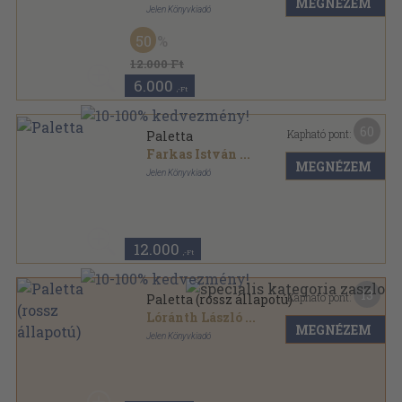
MEGNÉZEM
Jelen Könyvkiadó
Félvászon
,
189
oldal
50
12.000 Ft
6.000
,-Ft
60
Kapható pont:
Paletta
Farkas István
...
MEGNÉZEM
Jelen Könyvkiadó
Könyvkötői vászonkötés
,
189
oldal
12.000
,-Ft
13
Kapható pont:
Paletta (rossz állapotú)
Lóránth László
...
MEGNÉZEM
Jelen Könyvkiadó
Félvászon
,
189
oldal