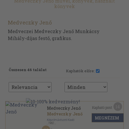
Medveczky Jenő művei, könyvek, használt
könyvek
Medveczky Jenő
Medveczei Medveczky Jenő Munkácsy
Mihály-díjas festő, grafikus.
Összesen 46 találat
Kaphatók előre:
14
Kapható pont:
Medveczky Jenő
Medveczky Jenő
MEGNÉZEM
Képzőművészeti Kiadó
,
1982
Vászon
,
86
oldal