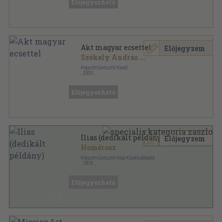
Előjegyezhető
Akt magyar ecsettel
Előjegyzem
Székely András
...
Képzőművészeti Kiadó
,
2005
Fűzött kemény papírkötés
,
133
oldal
Előjegyezhető
Ilias (dedikált példány)
Előjegyzem
Homérosz
Képzőművészeti Alap Kiadóvállalata
,
1973
Fűzött kemény papírkötés
,
152
oldal
Előjegyezhető