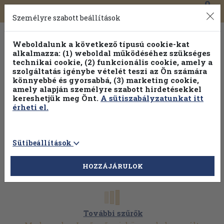
0
Toggle
Főmenü
Könyveink
navigation
Személyre szabott beállítások
Weboldalunk a következő típusú cookie-kat
alkalmazza: (1) weboldal működéséhez szükséges
technikai cookie, (2) funkcionális cookie, amely a
szolgáltatás igénybe vételét teszi az Ön számára
könnyebbé és gyorsabbá, (3) marketing cookie,
Válogasson több mint 1.000.000 kiadványunk közül
10-
amely alapján személyre szabott hirdetésekkel
100% kedvezménnyel!
kereshetjük meg Önt.
A sütiszabályzatunkat itt
érheti el.
Sütibeállítások
HOZZÁJÁRULOK
További szűrők