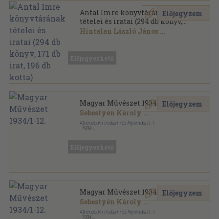
Antal Imre könyvtárának
Előjegyzem
tételei és iratai (294 db könyv,
171 db irat, 196 db kotta)
Hintalan László János
...
Vegyes
,
88040
oldal
Előjegyezhető
Magyar Művészet 1934/1-12.
Előjegyzem
Sebestyén Károly
...
Athenaeum Irodalmi és Nyomdai R. T.
,
1934
Könyvkötői vászonkötés
,
375
oldal
Magyar Művészet sorozat
Előjegyezhető
Magyar Művészet 1934/1-12.
Előjegyzem
Sebestyén Károly
...
Athenaeum Irodalmi és Nyomdai R.-T.
,
1934