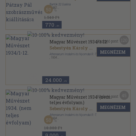
Bartók 32 Galéria
,
1982
50
Tűzött kötés
,
16
oldal
1.540 Ft
770
,-Ft
120
Kapható pont:
Magyar Művészet 1934/1-12.
Sebestyén Károly
...
MEGNÉZEM
Athenaeum Irodalmi és Nyomdai R.-T.
,
1934
Aranyozott kiadói félvászon
,
375
oldal
Magyar Művészet sorozat
24.000
,-Ft
45
Kapható pont:
Magyar Művészet 1934. (nem
teljes évfolyam)
MEGNÉZEM
Sebestyén Károly
...
Athenaeum Irodalmi és Nyomdai R.-T.
,
1934
50
Könyvkötői vászonkötés
,
352
oldal
Magyar Művészet sorozat
18.000 Ft
9.000