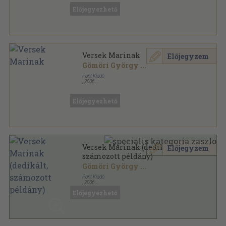
Előjegyezhető
Versek Marinak
Előjegyzem
Gömöri György
...
Pont Kiadó
,
2006
Ragasztott papírkötés
,
53
oldal
Előjegyezhető
Versek Marinak (dedikált,
Előjegyzem
számozott példány)
Gömöri György
...
Pont Kiadó
,
2006
Ragasztott papírkötés
,
53
oldal
Előjegyezhető