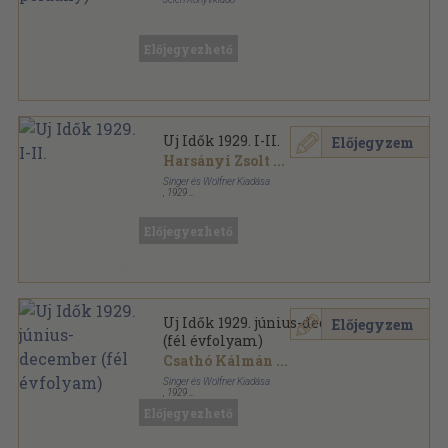
Varrott papírkötés
,
189
oldal
Előjegyezhető
Uj Idők 1929. I-II.
Előjegyzem
Harsányi Zsolt
...
Singer és Wolfner Kiadása
,
1929
Könyvkötői kötés
,
1624
oldal
Uj Idők sorozat
Előjegyezhető
Uj Idők 1929. június-december
Előjegyzem
(fél évfolyam)
Csathó Kálmán
...
Singer és Wolfner Kiadása
,
1929
Aranyozott kiadói egész vászonkötés
,
808
oldal
Előjegyezhető
Uj Idők sorozat