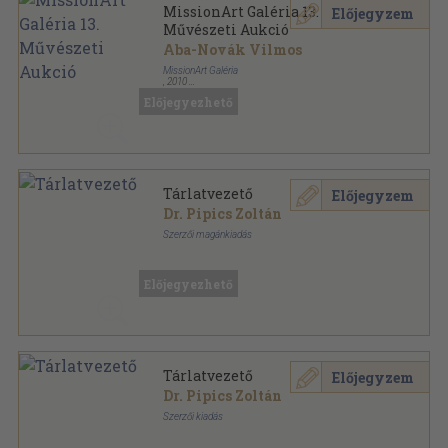
MissionArt Galéria 13.
Előjegyzem
Művészeti Aukció
Aba-Novák Vilmos
MissionArt Galéria
,
2010
Tűzött kötés
,
48
oldal
Előjegyezhető
MissionArt Galéria Művészeti Aukció sorozat
Tárlatvezető
Előjegyzem
Dr. Pipics Zoltán
Szerzői magánkiadás
Fűzött papírkötés
,
224
oldal
Előjegyezhető
Tárlatvezető
Előjegyzem
Dr. Pipics Zoltán
Szerzői kiadás
Tűzött kötés
,
224
oldal