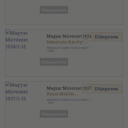
Aranyozott kiadói egész vászonkötés
,
375
oldal
Magyar Művészet sorozat
Előjegyezhető
Magyar Művészet 1934/1-12.
Előjegyzem
Sebestyén Károly
...
Athenaeum Irodalmi és Nyomdai R. T.
,
1934
Könyvkötői kötés
,
375
oldal
Magyar Művészet sorozat
Előjegyezhető
Magyar Művészet 1937/1-12.
Előjegyzem
Rózsa Miklós
...
Athenaeum Irodalmi és Nyomdai R. T.
,
1937
Könyvkötői vászonkötés
,
391
oldal
Magyar Művészet sorozat
Előjegyezhető