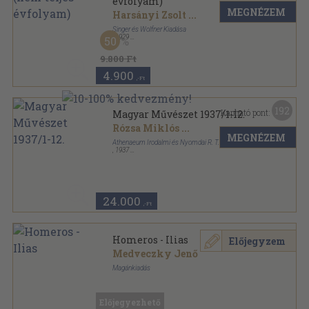
évfolyam)
MEGNÉZEM
Harsányi Zsolt
...
Singer és Wolfner Kiadása
,
1929
50
Könyvkötői kötés
,
1624
oldal
Uj Idők sorozat
9.800 Ft
4.900
,-Ft
192
Kapható pont:
Magyar Művészet 1937/1-12.
Rózsa Miklós
...
MEGNÉZEM
Athenaeum Irodalmi és Nyomdai R. T.
,
1937
Aranyozott kiadói félvászon
,
391
oldal
Magyar Művészet sorozat
24.000
,-Ft
Homeros - Ilias
Előjegyzem
Medveczky Jenő
Magánkiadás
Tűzött kötés
,
12
oldal
A Szekszárdi Művészetek Háza kiállításai sorozat
Előjegyezhető