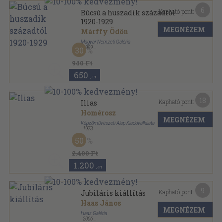
6
Kapható pont:
Búcsú a huszadik századtól
1920-1929
MEGNÉZEM
Márffy Ödön
Magyar Nemzeti Galéria
,
1999
30
Papír
,
10
oldal
Magyar Nemzeti Galéria Kiadványai sorozat
940 Ft
650
,-Ft
18
Kapható pont:
Ilias
Homérosz
MEGNÉZEM
Képzőművészeti Alap Kiadóvállalata
,
1973
Fűzött kemény papírkötés
,
152
oldal
50
2.400 Ft
1.200
,-Ft
9
Kapható pont:
Jubiláris kiállítás
Haas János
MEGNÉZEM
Haas Galéria
,
2006