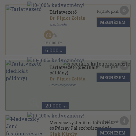
48
Kapható pont:
Tárlatvezető
Dr. Pipics Zoltán
MEGNÉZEM
Szerzői kiadás
Félbőr
,
224
oldal
60
15.000 Ft
6.000
,-Ft
100
Kapható pont:
Tárlatvezető (dedikált
példány)
MEGNÉZEM
Dr. Pipics Zoltán
Szerzői magánkiadás
Fűzött papírkötés
,
224
oldal
20.000
,-Ft
4
Kapható pont:
Medveczky Jenő festőművész
és Pátzay Pál szobrászművész
MEGNÉZEM
kiállítására
Gink Károly