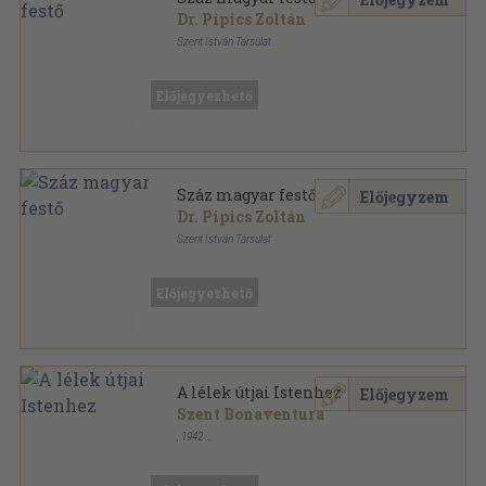
Dr. Pipics Zoltán
Szent István Társulat
Könyvkötői vászonkötés
,
221
oldal
Előjegyezhető
Száz magyar festő
Előjegyzem
Dr. Pipics Zoltán
Szent István Társulat
Varrott papírkötés
,
221
oldal
Előjegyezhető
A lélek útjai Istenhez
Előjegyzem
Szent Bonaventura
,
1942
Könyvkötői papírkötés
,
103
oldal
A lelki élet ferences mesterei sorozat