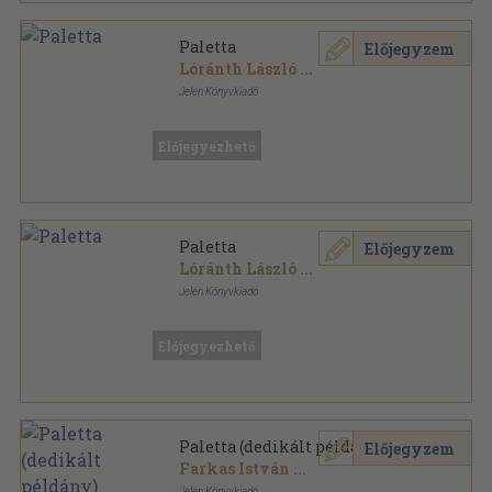
Paletta
Előjegyzem
Lóránth László
...
Jelen Könyvkiadó
Félvászon
,
189
oldal
Előjegyezhető
Paletta
Előjegyzem
Lóránth László
...
Jelen Könyvkiadó
Könyvkötői kötés
,
189
oldal
Előjegyezhető
Paletta (dedikált példány)
Előjegyzem
Farkas István
...
Jelen Könyvkiadó