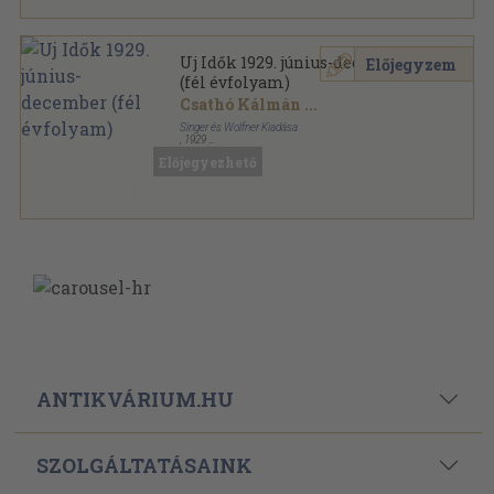
Uj Idők 1929. június-december
Előjegyzem
(fél évfolyam)
Csathó Kálmán
...
Singer és Wolfner Kiadása
,
1929
Aranyozott kiadói egész vászonkötés
,
808
oldal
Előjegyezhető
Uj Idők sorozat
ANTIKVÁRIUM.HU
SZOLGÁLTATÁSAINK