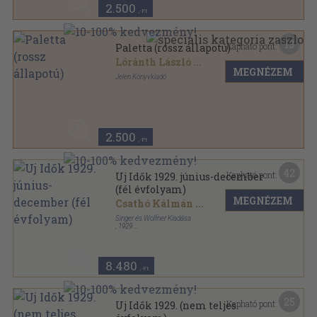
2.500
,-Ft
13
Kapható pont:
Paletta (rossz állapotú)
Lóránth László
...
MEGNÉZEM
Jelen Könyvkiadó
Könyvkötői papírkötés
,
176
oldal
2.500
,-Ft
42
Kapható pont:
Uj Idők 1929. június-december
(fél évfolyam)
MEGNÉZEM
Csathó Kálmán
...
Singer és Wolfner Kiadása
,
1929
Könyvkötői kötés
,
808
oldal
Uj Idők sorozat
8.480
,-Ft
25
Kapható pont:
Uj Idők 1929. (nem teljes