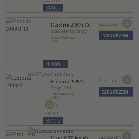
1.150 Ft
570
,-Ft
25
Kapható pont:
História 1999/1-10.
Székely György
...
MEGNÉZEM
História Alapítvány
,
1999
Tűzött kötés
,
660
oldal
História sorozat
4.980
,-Ft
6
Kapható pont:
História 1999/2.
Engel Pál
...
MEGNÉZEM
História Alapítvány
,
1999
Tűzött kötés
,
34
oldal
50
História sorozat
740 Ft
370
,-Ft
2
Kapható pont:
Hitel 1997. január