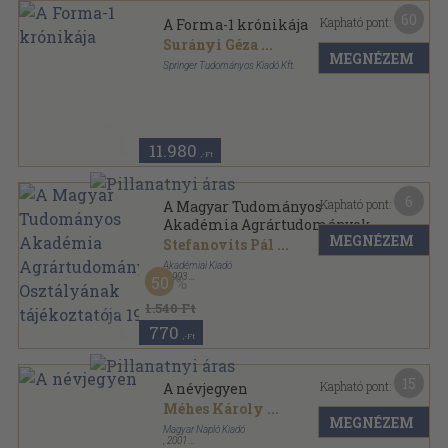
60
Kapható pont:
A Forma-1 krónikája
Surányi Géza
...
MEGNÉZEM
Springer Tudományos Kiadó Kft.
Fűzött keménykötés
,
559
oldal
11.980
,-Ft
6
Kapható pont:
A Magyar Tudományos
Akadémia Agrártudományok
MEGNÉZEM
Osztályának tájékoztatója
Stefanovits Pál
...
1992.
Akadémiai Kiadó
,
1993
50
Ragasztott papírkötés
,
337
oldal
A Magyar Tudományos Akadémia Agrártudományok
1.540 Ft
Osztályának tájékoztatója sorozat
770
,-Ft
15
Kapható pont:
A névjegyen
Méhes Károly
...
MEGNÉZEM
Magyar Napló Kiadó
,
2001