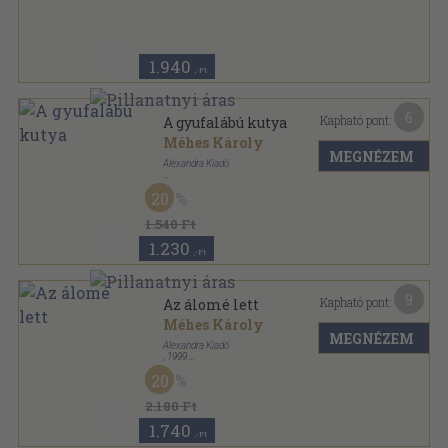
Fűzött kemény papírkötés
,
187
oldal
1.940
,-Ft
6
Kapható pont:
A gyufalábú kutya
Méhes Károly
MEGNÉZEM
Alexandra Kiadó
Varrott keménykötés
,
31
oldal
20
1.540 Ft
1.230
,-Ft
9
Kapható pont:
Az álomé lett
Méhes Károly
MEGNÉZEM
Alexandra Kiadó
,
1999
Ragasztott kemény papírkötés
,
166
oldal
20
2.180 Ft
1.740
,-Ft