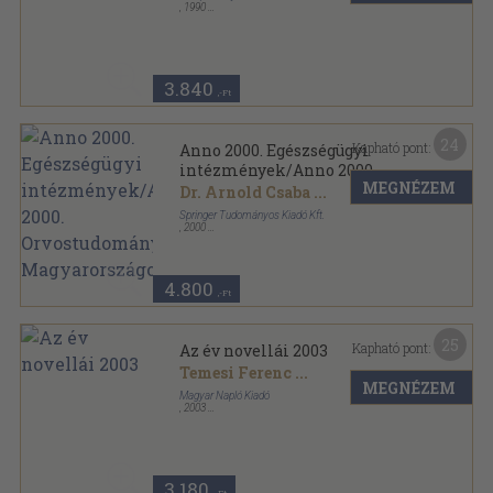
,
1990
Vászon
,
945
oldal
A világirodalom klasszikusai sorozat
3.840
,-Ft
24
Kapható pont:
Anno 2000. Egészségügyi
intézmények/Anno 2000.
MEGNÉZEM
Orvostudomány
Dr. Arnold Csaba
...
Magyarországon
Springer Tudományos Kiadó Kft.
,
2000
Fűzött keménykötés
,
834
oldal
Anno 2000 sorozat
4.800
,-Ft
25
Kapható pont:
Az év novellái 2003
Temesi Ferenc
...
MEGNÉZEM
Magyar Napló Kiadó
,
2003
Fűzött kemény papírkötés
,
312
oldal
Az év novellái sorozat
3.180