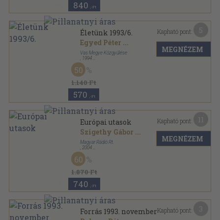
840
,-Ft
5
Kapható pont:
Életünk 1993/6.
Egyed Péter
...
MEGNÉZEM
Vas Megye Közgyűlése
,
1994
Ragasztott papírkötés
,
180
oldal
50
Életünk sorozat
1.140 Ft
570
,-Ft
11
Kapható pont:
Európai utasok
Szigethy Gábor
...
MEGNÉZEM
Magyar Rádió Rt.
,
2004
Fűzött kemény papírkötés
,
374
oldal
60
1.870 Ft
740
,-Ft
3
Kapható pont:
Forrás 1993. november