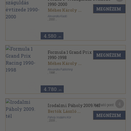
1990-2000
MEGNÉZEM
Méhes Károly
...
Alexandra Kiadó
,
2000
Fűzött keménykötés
,
215
oldal
4.580
,-Ft
Formula 1 Grand Prix Racing
MEGNÉZEM
1990-1998
Méhes Károly
...
Alexandra Publishing
,
1998
Fűzött kemény papírkötés
,
175
oldal
4.780
,-Ft
4
Kapható pont:
Irodalmi Páholy 2009. tél
Bertók László
...
MEGNÉZEM
Páholy Irodalmi Kör
,
2009
Tűzött kötés
,
56
oldal
Irodalmi Páholy sorozat