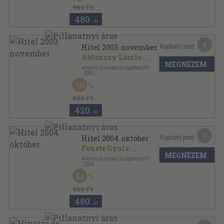
960 Ft
480
,-Ft
4
Kapható pont:
Hitel 2003. november
Ablonczy László
...
MEGNÉZEM
Artemis Kulturális Szolgáltató Kft.
,
2003
Ragasztott papírkötés
,
160
oldal
50
Hitel sorozat
840 Ft
420
,-Ft
4
Kapható pont:
Hitel 2004. október
Fekete Gyula
...
MEGNÉZEM
Artemis Kulturális Szolgáltató Kft.
,
2004
Ragasztott papírkötés
,
128
oldal
50
Hitel sorozat
960 Ft
480
,-Ft