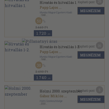
26
Kapható pont:
Hivatás és hitvallás 1.
Papp Lajos
...
MEGNÉZEM
Mundus Magyar Egyetemi Kiadó
,
1998
Ragasztott papírkötés
,
574
oldal
50
Az Antall József Baráti Társaság évkönyvei sorozat
3.440 Ft
1.720
,-Ft
16
Kapható pont:
Hivatás és hitvallás 1-2.
Papp Lajos
...
MEGNÉZEM
Mundus Magyar Egyetemi Kiadó
,
1998
Ragasztott papírkötés
,
1021
oldal
30
Az Antall József Baráti Társaság évkönyvei sorozat
2.490 Ft
1.740
,-Ft
5
Kapható pont:
Holmi 2000. szeptember
Gábor Miklós
...
MEGNÉZEM
Holmi Szerkesztősége
,
2000
Ragasztott papírkötés
,
125
oldal