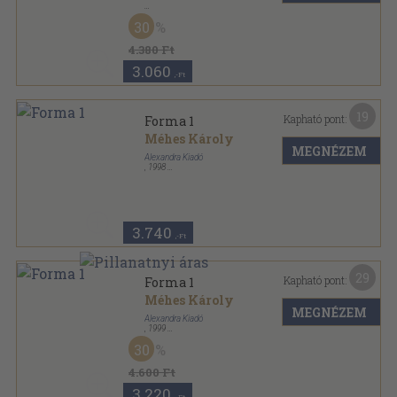
Fűzött kemény papírkötés
,
175
oldal
30
4.380 Ft
3.060
,-Ft
19
Kapható pont:
Forma 1
Méhes Károly
MEGNÉZEM
Alexandra Kiadó
,
1998
Fűzött kemény papírkötés
,
175
oldal
3.740
,-Ft
29
Kapható pont:
Forma 1
Méhes Károly
MEGNÉZEM
Alexandra Kiadó
,
1999
Fűzött kemény papírkötés
,
176
oldal
30
4.600 Ft
3.220