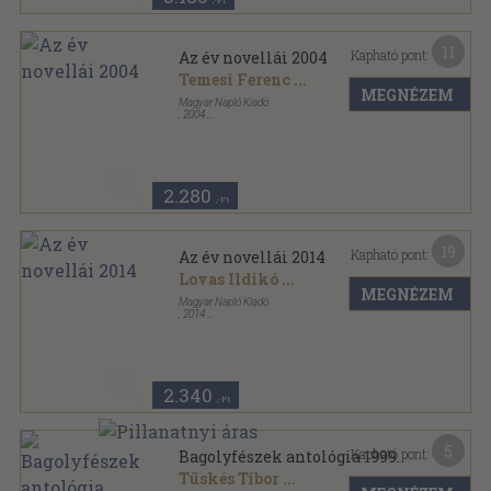
,-Ft
11
Kapható pont:
Az év novellái 2004
Temesi Ferenc
...
MEGNÉZEM
Magyar Napló Kiadó
,
2004
Fűzött kemény papírkötés
,
299
oldal
Az év novellái sorozat
2.280
,-Ft
19
Kapható pont:
Az év novellái 2014
Lovas Ildikó
...
MEGNÉZEM
Magyar Napló Kiadó
,
2014
Ragasztott papírkötés
,
335
oldal
Az év novellái sorozat
2.340
,-Ft
5
Kapható pont:
Bagolyfészek antológia 1999.
Tüskés Tibor
...