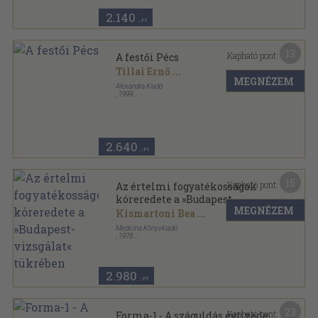
2.140
,-Ft
13
Kapható pont:
A festői Pécs
Tillai Ernő
...
MEGNÉZEM
Alexandra Kiadó
,
1999
Fűzött kemény papírkötés
,
127
oldal
2.640
,-Ft
15
Kapható pont:
Az értelmi fogyatékosságok
kóreredete a »Budapest-
MEGNÉZEM
vizsgálat« tükrében
Kismartoni Bea
...
Medicina Könyvkiadó
,
1978
Vászon
,
323
oldal
2.980
,-Ft
23
Kapható pont:
Forma-1 - A száguldás évtizede