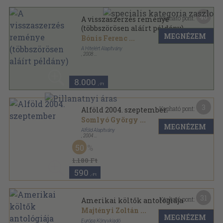
40
Kapható pont:
A visszaszerzés reménye
(többszörösen aláírt példány)
MEGNÉZEM
Bónis Ferenc
...
A Hitelért Alapítvány
,
2008
Fűzött kemény papírkötés
,
612
oldal
8.000
,-Ft
3
Kapható pont:
Alföld 2004. szeptember
Somlyó György
...
MEGNÉZEM
Alföld Alapítvány
,
2004
Ragasztott papírkötés
,
112
oldal
50
Alföld sorozat
1.180 Ft
590
,-Ft
31
Kapható pont:
Amerikai költők antológiája
Majtényi Zoltán
...
MEGNÉZEM
Európa Könyvkiadó