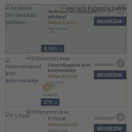
23
Kapható pont:
Az álomé lett (dedikált
példány)
MEGNÉZEM
Méhes Károly
Alexandra Kiadó
,
1999
Ragasztott kemény papírkötés
,
166
oldal
4.540
,-Ft
9
Kapható pont:
Csontválogatók kézi
könyvecskéje
MEGNÉZEM
Méhes Károly
Seneca Kiadó
,
1996
50
Ragasztott papírkötés
,
152
oldal
Thesaurus sorozat
1.140 Ft
570
,-Ft
28
Kapható pont:
F-1 Totál
Méhes Károly
MEGNÉZEM
Alexandra Kiadó