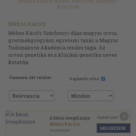
Méhes Károly művei, könyvek, használt
könyvek
Méhes Károly
Méhes Károly Széchenyi-díjas magyar orvos,
gyermekgyógyász, egyetemi tanár, a Magyar
Tudományos Akadémia rendes tagja. Az
orvosi genetika és a klinikai genetika neves
kutatója.
Összesen 241 találat
Kaphatók előre:
10
Kapható pont:
A bécsi üvegdinnye
Méhes Károly
MEGNÉZEM
Alexandra Kiadó