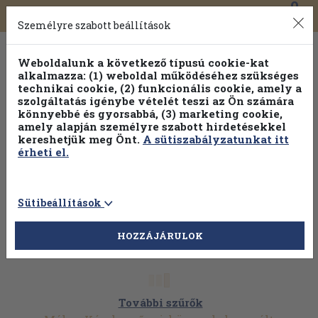
0
Toggle
Főmenü
Könyveink
navigation
Személyre szabott beállítások
Weboldalunk a következő típusú cookie-kat
alkalmazza: (1) weboldal működéséhez szükséges
technikai cookie, (2) funkcionális cookie, amely a
szolgáltatás igénybe vételét teszi az Ön számára
könnyebbé és gyorsabbá, (3) marketing cookie,
amely alapján személyre szabott hirdetésekkel
kereshetjük meg Önt.
A sütiszabályzatunkat itt
érheti el.
Sütibeállítások
HOZZÁJÁRULOK
További szűrők