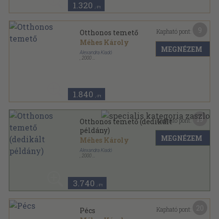
1.320
,-Ft
9
Kapható pont:
Otthonos temető
Méhes Károly
MEGNÉZEM
Alexandra Kiadó
,
2000
Fűzött keménykötés
,
242
oldal
1.840
,-Ft
19
Kapható pont:
Otthonos temető (dedikált
példány)
MEGNÉZEM
Méhes Károly
Alexandra Kiadó
,
2000
Fűzött keménykötés
,
242
oldal
3.740
,-Ft
20
Kapható pont:
Pécs