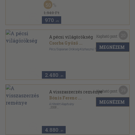
Ragasztott papírkötés
,
289
oldal
50
1.940 Ft
970
,-Ft
20
Kapható pont:
A pécsi világörökség
Csorba Győző
...
MEGNÉZEM
Pécs/Sopianae Örökség Közhasznú Társaság
Ragasztott papírkötés
,
128
oldal
Örökségi füzetek sorozat
2.480
,-Ft
39
Kapható pont:
A visszaszerzés reménye
Bónis Ferenc
...
MEGNÉZEM
A Hitelért Alapítvány
,
2008
Fűzött kemény papírkötés
,
612
oldal
4.880
,-Ft