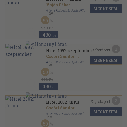
Vajda Gábor
...
MEGNÉZEM
Artemis Kulturális Szolgáltató Kft.
,
1997
Ragasztott papírkötés
,
112
oldal
50
Hitel sorozat
960 Ft
480
,-Ft
2
Kapható pont:
Hitel 1997. szeptember
Csoóri Sándor
...
MEGNÉZEM
Artemis Kulturális Szolgáltató Kft.
,
1997
Ragasztott papírkötés
,
112
oldal
50
Hitel sorozat
960 Ft
480
,-Ft
2
Kapható pont:
Hitel 2002. július
Csoóri Sándor
...
MEGNÉZEM
Artemis Kulturális Szolgáltató Kft.
,
2002
Ragasztott papírkötés
,
128
oldal
50
Hitel sorozat