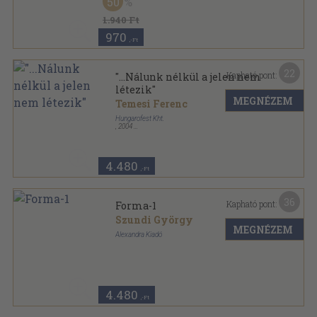
50
Pannónia könyvek sorozat
1.940 Ft
970
,-Ft
22
Kapható pont:
"...Nálunk nélkül a jelen nem
létezik"
MEGNÉZEM
Temesi Ferenc
Hungarofest Kht.
,
2004
Ragasztott papírkötés
,
355
oldal
4.480
,-Ft
36
Kapható pont:
Forma-1
Szundi György
MEGNÉZEM
Alexandra Kiadó
Fűzött kemény papírkötés
,
175
oldal
4.480
,-Ft