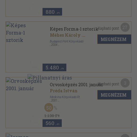
880
,-Ft
27
Kapható pont:
Képes Forma-1 sztorik
Méhes Károly
...
MEGNÉZEM
Budapest Print Könyvkiadó
,
2004
Fűzött kemény papírkötés
,
172
oldal
5.480
,-Ft
3
Kapható pont:
Orvosképzés 2001. január
Préda István
MEGNÉZEM
Medicina Könyvkiadó Rt.
,
2001
Tűzött kötés
,
73
oldal
50
Orvosképzés sorozat
1.130 Ft
560
,-Ft