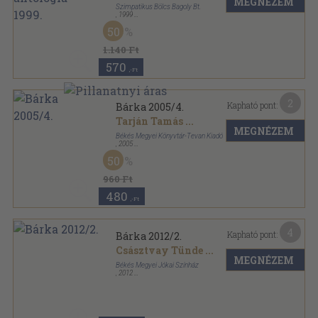
MEGNÉZEM
Szimpatikus Bölcs Bagoly Bt.
,
1999
Tűzött kötés
,
93
oldal
50
Bagolyfészek antológia sorozat
1.140 Ft
570
,-Ft
2
Kapható pont:
Bárka 2005/4.
Tarján Tamás
...
MEGNÉZEM
Békés Megyei Könyvtár-Tevan Kiadó
,
2005
Ragasztott papírkötés
,
158
oldal
50
Bárka sorozat
960 Ft
480
,-Ft
4
Kapható pont:
Bárka 2012/2.
Császtvay Tünde
...
MEGNÉZEM
Békés Megyei Jókai Színház
,
2012
Ragasztott papírkötés
,
118
oldal
Bárka sorozat