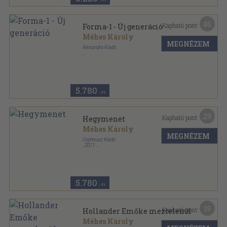
,-Ft
46
Kapható pont:
Forma-1 - Új generáció
Méhes Károly
MEGNÉZEM
Alexandra Kiadó
Fűzött kemény papírkötés
,
175
oldal
5.780
,-Ft
29
Kapható pont:
Hegymenet
Méhes Károly
MEGNÉZEM
Orpheusz Kiadó
,
2011
Fűzött kemény papírkötés
,
189
oldal
5.780
,-Ft
19
Kapható pont:
Hollander Emőke meztelenül
Méhes Károly