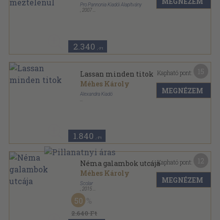
MEGNÉZEM
Pro Pannonia Kiadói Alapítvány
,
2007
Fűzött kemény papírkötés
,
239
oldal
Pannónia könyvek sorozat
2.340
,-Ft
15
Kapható pont:
Lassan minden titok
Méhes Károly
MEGNÉZEM
Alexandra Kiadó
Fűzött kemény papírkötés
,
263
oldal
1.840
,-Ft
12
Kapható pont:
Néma galambok utcája
Méhes Károly
MEGNÉZEM
Scolar
,
2015
Ragasztott papírkötés
,
188
oldal
50
2.640 Ft