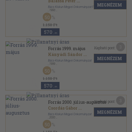
Balassa Péter
...
MEGNÉZEM
Bács-Kiskun Megyei Önkormányzat Forrás Kiadó
,
1993
Ragasztott papírkötés
,
96
oldal
50
Forrás sorozat
1.150 Ft
570
,-Ft
3
Kapható pont:
Forrás 1999. május
Kányádi Sándor
...
MEGNÉZEM
Bács-Kiskun Megyei Önkormányzat
,
1999
Ragasztott papírkötés
,
96
oldal
50
Forrás sorozat
1.150 Ft
570
,-Ft
3
Kapható pont:
Forrás 2000. július-augusztus
Csordás Gábor
...
MEGNÉZEM
Bács-Kiskun Megyei Önkormányzat
,
2000
Ragasztott papírkötés
,
120
oldal
50
Forrás sorozat