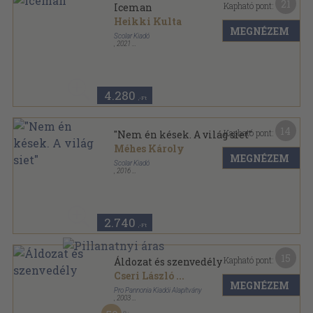
21
Kapható pont:
Iceman
Heikki Kulta
MEGNÉZEM
Scolar Kiadó
,
2021
Fűzött kemény papírkötés
,
463
oldal
4.280
,-Ft
14
Kapható pont:
"Nem én kések. A világ siet"
Méhes Károly
MEGNÉZEM
Scolar Kiadó
,
2016
Ragasztott papírkötés
,
93
oldal
2.740
,-Ft
15
Kapható pont:
Áldozat és szenvedély
Cseri László
...
MEGNÉZEM
Pro Pannonia Kiadói Alapítvány
,
2003
Fűzött kemény papírkötés
,
287
oldal