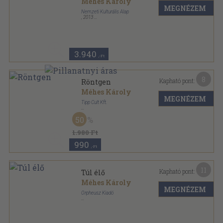
Méhes Károly
MEGNÉZEM
Nemzeti Kulturális Alap
,
2013
Vászon
,
318
oldal
3.940
,-Ft
8
Kapható pont:
Röntgen
Méhes Károly
MEGNÉZEM
Tipp Cult Kft.
Ragasztott papírkötés
,
91
oldal
50
1.980 Ft
990
,-Ft
11
Kapható pont:
Túl élő
Méhes Károly
MEGNÉZEM
Orpheusz Kiadó
Ragasztott papírkötés
,
290
oldal