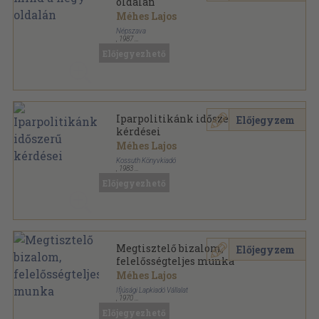
oldalán
Méhes Lajos
Népszava
,
1987
Fűzött kemény papírkötés
,
261
oldal
Előjegyezhető
Iparpolitikánk időszerű
Előjegyzem
kérdései
Méhes Lajos
Kossuth Könyvkiadó
,
1983
Tűzött kötés
,
24
oldal
Előjegyezhető
Politikai Akadémia sorozat
Megtisztelő bizalom,
Előjegyzem
felelősségteljes munka
Méhes Lajos
Ifjúsági Lapkiadó Vállalat
,
1970
Tűzött kötés
,
39
oldal
Előjegyezhető
Határozatok, dokumentumok sorozat