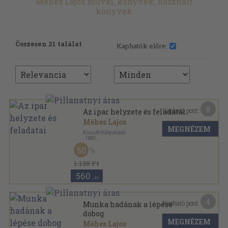
Méhes Lajos művei, könyvek, használt
könyvek
Összesen 21 találat
Kaphatók előre:
8
Kapható pont:
Az ipar helyzete és feladatai
Méhes Lajos
MEGNÉZEM
Kossuth Könyvkiadó
,
1983
Ragasztott papírkötés
,
49
oldal
50
1.130 Ft
560
,-Ft
4
Kapható pont:
Munka hadának a lépése
dobog
MEGNÉZEM
Méhes Lajos