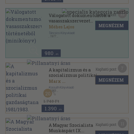
15
Kapható pont:
Válogatott dokumentumok a
vasasszakszervezet
MEGNÉZEM
történetéből (minikönyv)
Méhes Lajos
Táncsics Könyvkiadó
,
1977
Ragasztott kemény papírkötés
,
200
oldal
980
,-Ft
7
Kapható pont:
A kapitalizmus és a
szocializmus politikai
MEGNÉZEM
gazdaságtana 1981/1983.
Marx
...
Kossuth Könyvkiadó
,
1983
20
Ragasztott papírkötés
,
523
oldal
A kapitalizmus és a szocializmus politikai
1.740 Ft
gazdaságtana sorozat
1.390
,-Ft
11
Kapható pont:
A Magyar Szocialista
Munkáspárt IX.