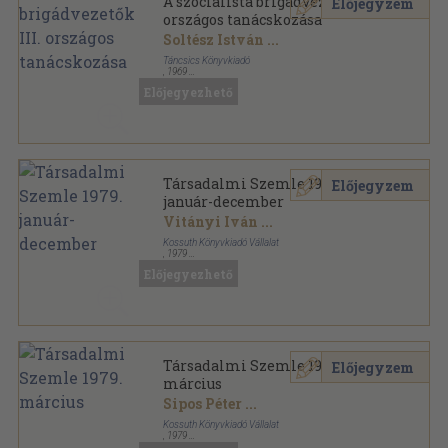
A szocialista brigádvezetők III.
Előjegyzem
országos tanácskozása
Soltész István
...
Táncsics Könyvkiadó
,
1969
Ragasztott papírkötés
,
142
oldal
Előjegyezhető
Társadalmi Szemle 1979.
Előjegyzem
január-december
Vitányi Iván
...
Kossuth Könyvkiadó Vállalat
,
1979
Ragasztott papírkötés
,
1680
oldal
Előjegyezhető
Társadalmi Szemle sorozat
Társadalmi Szemle 1979.
Előjegyzem
március
Sipos Péter
...
Kossuth Könyvkiadó Vállalat
,
1979
Ragasztott papírkötés
,
126
oldal