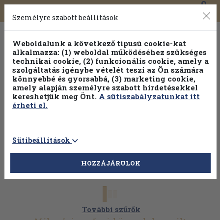
0
Toggle
Főmenü
Könyveink
navigation
Személyre szabott beállítások
Weboldalunk a következő típusú cookie-kat
alkalmazza: (1) weboldal működéséhez szükséges
technikai cookie, (2) funkcionális cookie, amely a
szolgáltatás igénybe vételét teszi az Ön számára
könnyebbé és gyorsabbá, (3) marketing cookie,
amely alapján személyre szabott hirdetésekkel
kereshetjük meg Önt.
A sütiszabályzatunkat itt
érheti el.
Sütibeállítások
HOZZÁJÁRULOK
További szűrők