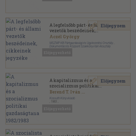
A legfelsőbb párt- és állami
Előjegyzem
vezetők beszédeinek,
cikkeinek jegyzéke
Aczél György
MSZMP KB Pártgazdasági és Ügykezelési Orsztály
Dokumentációs Központ Szakkönyvtári Alosztály
Tűzött kötés
,
101
oldal
Előjegyezhető
A kapitalizmus és a
Előjegyzem
szocializmus politikai
gazdaságtana 1982/1983
Berend T. Iván
...
Kossuth Könyvkiadó
,
1983
Ragasztott papírkötés
,
523
oldal
Előjegyezhető
A kapitalizmus és a szocializmus gazdaságtana
sorozat