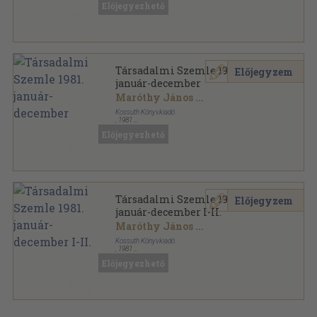
Előjegyezhető
Társadalmi Szemle sorozat
Társadalmi Szemle 1981.
Előjegyzem
január-december
Maróthy János
...
Kossuth Könyvkiadó
,
1981
Ragasztott papírkötés
,
1416
oldal
Előjegyezhető
Társadalmi Szemle 1981.
Előjegyzem
január-december I-II.
Maróthy János
...
Kossuth Könyvkiadó
,
1981
Könyvkötői kötés
,
1416
oldal
Előjegyezhető