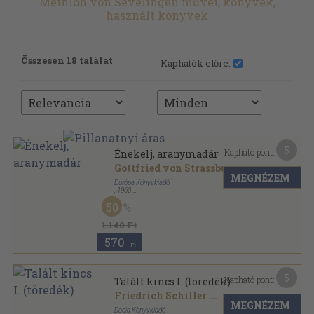
Meinloh von Sevelingen művei, könyvek,
használt könyvek
Összesen 18 találat
Kaphatók előre:
5
Kapható pont:
Énekelj, aranymadár
Gottfried von Strassburg
...
MEGNÉZEM
Európa Könyvkiadó
,
1960
Vászon
,
367
oldal
50
1.140 Ft
570
,-Ft
5
Kapható pont:
Talált kincs I. (töredék)
Friedrich Schiller
...
MEGNÉZEM
Dacia Könyvkiadó