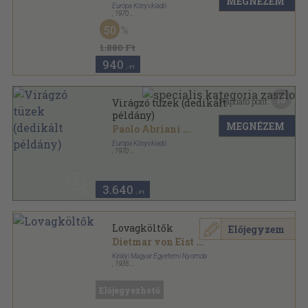
MEGNÉZEM
Európa Könyvkiadó
,
1970
Vászon
,
295
oldal
50
1.880 Ft
940
,-Ft
18
Kapható pont:
Virágzó tüzek (dedikált
példány)
MEGNÉZEM
Paolo Abriani
...
Európa Könyvkiadó
,
1970
Vászon
,
295
oldal
3.640
,-Ft
Lovagköltők
Előjegyzem
Dietmar von Eist
...
Királyi Magyar Egyetemi Nyomda
,
1935
Könyvkötői papírkötés
,
231
oldal
Előjegyezhető