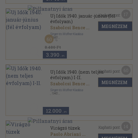
17
Kapható pont:
Uj Idők 1940. január-június (fél
évfolyam)
MEGNÉZEM
Szabolcsi Bence
...
Singer és Wolfner Kiadása
,
1940
60
Vászon
,
716
oldal
Uj Idők sorozat
8.480 Ft
3.390
,-Ft
60
Kapható pont:
Uj Idők 1940. (nem teljes
évfolyam) I-II.
MEGNÉZEM
Szabolcsi Bence
...
Singer és Wolfner Kiadása
,
1940
Könyvkötői kötés
,
1450
oldal
Uj Idők sorozat
12.000
,-Ft
14
Kapható pont:
Virágzó tüzek
Paolo Abriani
...