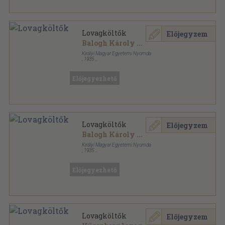
Lovagköltők
Előjegyzem
Balogh Károly
...
Királyi Magyar Egyetemi Nyomda
,
1935
Varrott papírkötés
,
231
oldal
Előjegyezhető
Lovagköltők
Előjegyzem
Balogh Károly
...
Királyi Magyar Egyetemi Nyomda
,
1935
Könyvkötői papírkötés
,
231
oldal
Előjegyezhető
Lovagköltők
Előjegyzem