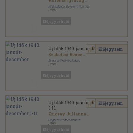
Kürenberg lovag
...
Királyi Magyar Egyetemi Nyomda
,
1935
Könyvkötői kötés
,
231
oldal
Előjegyezhető
Uj Idők 1940. január-december
Előjegyzem
Szabolcsi Bence
...
Singer és Wolfner Kiadása
,
1940
Könyvkötői kötés
,
1546
oldal
Uj Idők sorozat
Előjegyezhető
Uj Idők 1940. január-december
Előjegyzem
I-II.
Zsigray Julianna
...
Singer és Wolfner Kiadása
,
1940
Aranyozott kiadói félvászon
,
1546
oldal
Előjegyezhető
Uj Idők sorozat