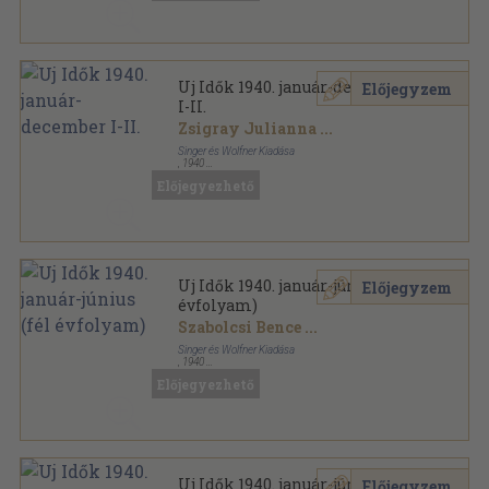
Uj Idők 1940. január-december
Előjegyzem
I-II.
Zsigray Julianna
...
Singer és Wolfner Kiadása
,
1940
Aranyozott kiadói egész vászonkötés
,
1546
oldal
Előjegyezhető
Uj Idők sorozat
Uj Idők 1940. január-június (fél
Előjegyzem
évfolyam)
Szabolcsi Bence
...
Singer és Wolfner Kiadása
,
1940
Aranyozott kiadói egész vászonkötés
,
716
oldal
Előjegyezhető
Uj Idők sorozat
Uj Idők 1940. január-június (fél
Előjegyzem