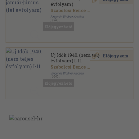
évfolyam)
Szabolcsi Bence
...
Singer és Wolfner Kiadása
,
1940
Aranyozott kiadói egész vászonkötés
,
716
oldal
Előjegyezhető
Uj Idők sorozat
Uj Idők 1940. (nem teljes
Előjegyzem
évfolyam) I-II.
Szabolcsi Bence
...
Singer és Wolfner Kiadása
,
1940
Könyvkötői kötés
,
1520
oldal
Előjegyezhető
Uj Idők sorozat