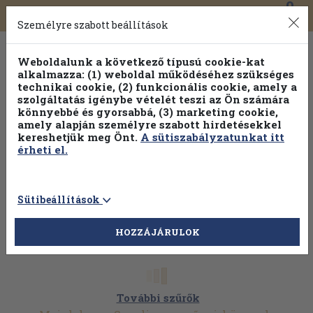
0
Toggle
Főmenü
Könyveink
navigation
Személyre szabott beállítások
Weboldalunk a következő típusú cookie-kat
alkalmazza: (1) weboldal működéséhez szükséges
technikai cookie, (2) funkcionális cookie, amely a
szolgáltatás igénybe vételét teszi az Ön számára
könnyebbé és gyorsabbá, (3) marketing cookie,
amely alapján személyre szabott hirdetésekkel
kereshetjük meg Önt.
A sütiszabályzatunkat itt
érheti el.
Sütibeállítások
HOZZÁJÁRULOK
További szűrők